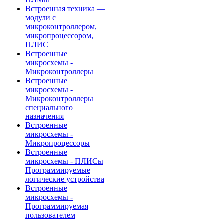
Встроенная техника —
модули с
микроконтроллером,
микропроцессором,
ПЛИС
Встроенные
микросхемы -
Микроконтроллеры
Встроенные
микросхемы -
Микроконтроллеры
специального
назначения
Встроенные
микросхемы -
Микропроцессоры
Встроенные
микросхемы - ПЛИСы
Программируемые
логические устройства
Встроенные
микросхемы -
Программируемая
пользователем