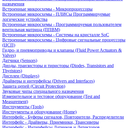
назначения
Встроенные микросхемы - Микропроцессоры
Встроенные микросхемы - ПЛИСы Программируемые
логические устройства
Встроенные микросхемы - Программируемая пользователем
вентильная матрица (ППВМ)
Встроенные микросхемы - Системы на кристалле SoC
Встроенные микросхемы - Цифровые сигнальные процессоры
(ЦСП)
Гидро- и пневмоприводы и клапаны (Fluid Power Actuators &
Valves)
Датчики (Sensors)
Диоды, транзисторы и тиристоры (Diodes, Transistors and
Thyristors)
Дисплеи (Displays)
Драйверы и интерфейсы (Drivers and Interfaces)
Защита цепей (Circuit Protection)
Звуковые чипы специального назначения
Измерительное и тестовое оборудование (Test and
Measurement)
Инструменты (Tools)
Инструменты и оборудование (Home)
Интерфейс - Буферы сигналов, Повторители, Распределители
Интерфейс - Драйверы, Приемники, Трансиверы
Интерфейс - Интерфейсы Датчиков и Детекторов