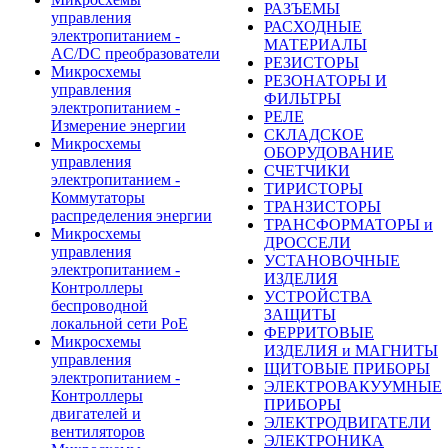
РАЗЪЕМЫ
управления
РАСХОДНЫЕ
электропитанием -
МАТЕРИАЛЫ
AC/DC преобразователи
РЕЗИСТОРЫ
Микросхемы
РЕЗОНАТОРЫ И
управления
ФИЛЬТРЫ
электропитанием -
РЕЛЕ
Измерение энергии
СКЛАДСКОЕ
Микросхемы
ОБОРУДОВАНИЕ
управления
СЧЕТЧИКИ
электропитанием -
ТИРИСТОРЫ
Коммутаторы
ТРАНЗИСТОРЫ
распределения энергии
ТРАНСФОРМАТОРЫ и
Микросхемы
ДРОССЕЛИ
управления
УСТАНОВОЧНЫЕ
электропитанием -
ИЗДЕЛИЯ
Контроллеры
УСТРОЙСТВА
беспроводной
ЗАЩИТЫ
локальной сети PoE
ФЕРРИТОВЫЕ
Микросхемы
ИЗДЕЛИЯ и МАГНИТЫ
управления
ЩИТОВЫЕ ПРИБОРЫ
электропитанием -
ЭЛЕКТРОВАКУУМНЫЕ
Контроллеры
ПРИБОРЫ
двигателей и
ЭЛЕКТРОДВИГАТЕЛИ
вентиляторов
ЭЛЕКТРОНИКА