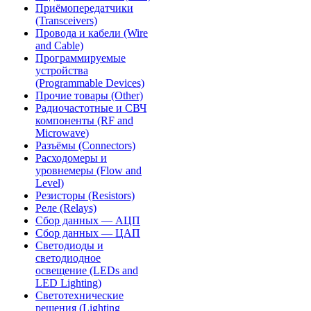
Приёмопередатчики
(Transceivers)
Провода и кабели (Wire
and Cable)
Программируемые
устройства
(Programmable Devices)
Прочие товары (Other)
Радиочастотные и СВЧ
компоненты (RF and
Microwave)
Разъёмы (Connectors)
Расходомеры и
уровнемеры (Flow and
Level)
Резисторы (Resistors)
Реле (Relays)
Сбор данных — АЦП
Сбор данных — ЦАП
Светодиоды и
светодиодное
освещение (LEDs and
LED Lighting)
Светотехнические
решения (Lighting