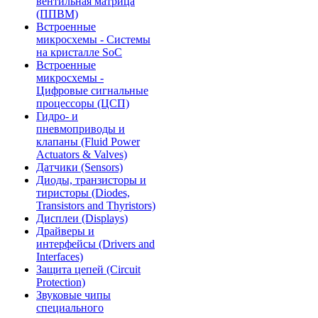
вентильная матрица
(ППВМ)
Встроенные
микросхемы - Системы
на кристалле SoC
Встроенные
микросхемы -
Цифровые сигнальные
процессоры (ЦСП)
Гидро- и
пневмоприводы и
клапаны (Fluid Power
Actuators & Valves)
Датчики (Sensors)
Диоды, транзисторы и
тиристоры (Diodes,
Transistors and Thyristors)
Дисплеи (Displays)
Драйверы и
интерфейсы (Drivers and
Interfaces)
Защита цепей (Circuit
Protection)
Звуковые чипы
специального