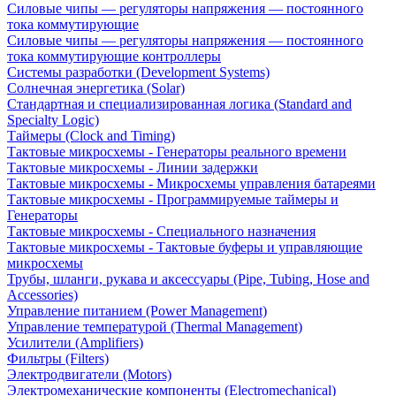
Силовые чипы — регуляторы напряжения — постоянного
тока коммутирующие
Силовые чипы — регуляторы напряжения — постоянного
тока коммутирующие контроллеры
Системы разработки (Development Systems)
Солнечная энергетика (Solar)
Стандартная и специализированная логика (Standard and
Specialty Logic)
Таймеры (Clock and Timing)
Тактовые микросхемы - Генераторы реального времени
Тактовые микросхемы - Линии задержки
Тактовые микросхемы - Микросхемы управления батареями
Тактовые микросхемы - Программируемые таймеры и
Генераторы
Тактовые микросхемы - Специального назначения
Тактовые микросхемы - Тактовые буферы и управляющие
микросхемы
Трубы, шланги, рукава и аксессуары (Pipe, Tubing, Hose and
Accessories)
Управление питанием (Power Management)
Управление температурой (Thermal Management)
Усилители (Amplifiers)
Фильтры (Filters)
Электродвигатели (Motors)
Электромеханические компоненты (Electromechanical)