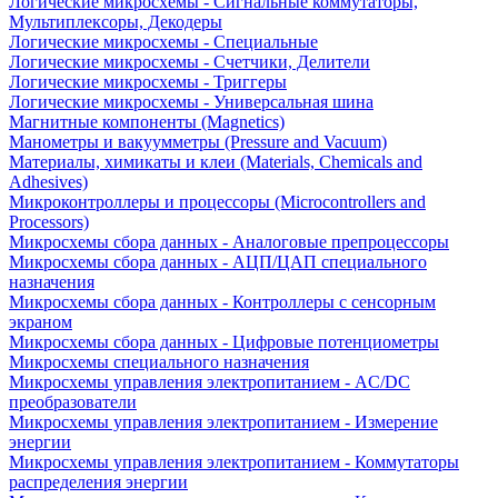
Логические микросхемы - Сигнальные коммутаторы,
Мультиплексоры, Декодеры
Логические микросхемы - Специальные
Логические микросхемы - Счетчики, Делители
Логические микросхемы - Триггеры
Логические микросхемы - Универсальная шина
Магнитные компоненты (Magnetics)
Манометры и вакуумметры (Pressure and Vacuum)
Материалы, химикаты и клеи (Materials, Chemicals and
Adhesives)
Микроконтроллеры и процессоры (Microcontrollers and
Processors)
Микросхемы сбора данных - Аналоговые препроцессоры
Микросхемы сбора данных - АЦП/ЦАП специального
назначения
Микросхемы сбора данных - Контроллеры с сенсорным
экраном
Микросхемы сбора данных - Цифровые потенциометры
Микросхемы специального назначения
Микросхемы управления электропитанием - AC/DC
преобразователи
Микросхемы управления электропитанием - Измерение
энергии
Микросхемы управления электропитанием - Коммутаторы
распределения энергии