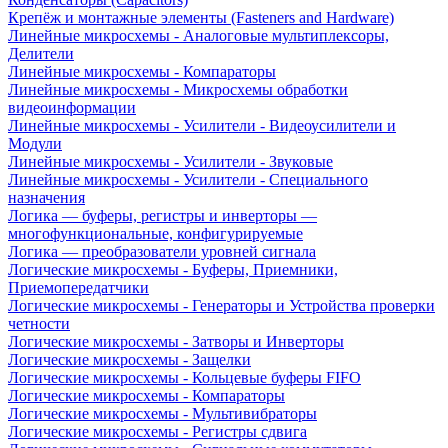
Крепёж и монтажные элементы (Fasteners and Hardware)
Линейные микросхемы - Аналоговые мультиплексоры,
Делители
Линейные микросхемы - Компараторы
Линейные микросхемы - Микросхемы обработки
видеоинформации
Линейные микросхемы - Усилители - Видеоусилители и
Модули
Линейные микросхемы - Усилители - Звуковые
Линейные микросхемы - Усилители - Специального
назначения
Логика — буферы, регистры и инверторы —
многофункциональные, конфигурируемые
Логика — преобразователи уровней сигнала
Логические микросхемы - Буферы, Приемники,
Приемопередатчики
Логические микросхемы - Генераторы и Устройства проверки
четности
Логические микросхемы - Затворы и Инверторы
Логические микросхемы - Защелки
Логические микросхемы - Кольцевые буферы FIFO
Логические микросхемы - Компараторы
Логические микросхемы - Мультивибраторы
Логические микросхемы - Регистры сдвига