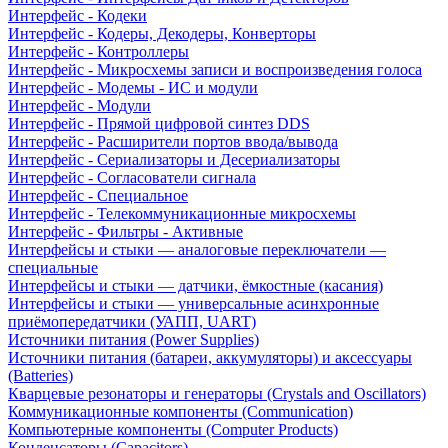
Интерфейс - Кодеки
Интерфейс - Кодеры, Декодеры, Конверторы
Интерфейс - Контроллеры
Интерфейс - Микросхемы записи и воспроизведения голоса
Интерфейс - Модемы - ИС и модули
Интерфейс - Модули
Интерфейс - Прямой цифровой синтез DDS
Интерфейс - Расширители портов ввода/вывода
Интерфейс - Сериализаторы и Десериализаторы
Интерфейс - Согласователи сигнала
Интерфейс - Специальное
Интерфейс - Телекоммуникационные микросхемы
Интерфейс - Фильтры - Активные
Интерфейсы и стыки — аналоговые переключатели —
специальные
Интерфейсы и стыки — датчики, ёмкостные (касания)
Интерфейсы и стыки — универсальные асинхронные
приёмопередатчики (УАПП, UART)
Источники питания (Power Supplies)
Источники питания (батареи, аккумуляторы) и аксессуары
(Batteries)
Кварцевые резонаторы и генераторы (Crystals and Oscillators)
Коммуникационные компоненты (Communication)
Компьютерные компоненты (Computer Products)
Конденсаторы (Capacitors)