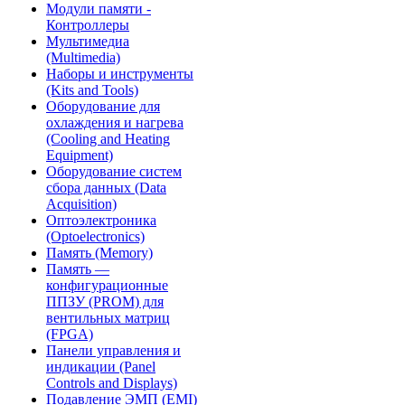
Модули памяти -
Контроллеры
Мультимедиа
(Multimedia)
Наборы и инструменты
(Kits and Tools)
Оборудование для
охлаждения и нагрева
(Cooling and Heating
Equipment)
Оборудование систем
сбора данных (Data
Acquisition)
Оптоэлектроника
(Optoelectronics)
Память (Memory)
Память —
конфигурационные
ППЗУ (PROM) для
вентильных матриц
(FPGA)
Панели управления и
индикации (Panel
Controls and Displays)
Подавление ЭМП (EMI)