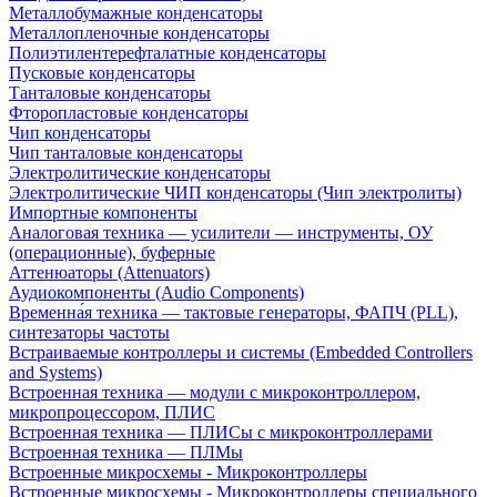
Металлобумажные конденсаторы
Металлопленочные конденсаторы
Полиэтилентерефталатные конденсаторы
Пусковые конденсаторы
Танталовые конденсаторы
Фторопластовые конденсаторы
Чип конденсаторы
Чип танталовые конденсаторы
Электролитические конденсаторы
Электролитические ЧИП конденсаторы (Чип электролиты)
Импортные компоненты
Аналоговая техника — усилители — инструменты, ОУ
(операционные), буферные
Аттенюаторы (Attenuators)
Аудиокомпоненты (Audio Components)
Временна́я техника — тактовые генераторы, ФАПЧ (PLL),
синтезаторы частоты
Встраиваемые контроллеры и системы (Embedded Controllers
and Systems)
Встроенная техника — модули с микроконтроллером,
микропроцессором, ПЛИС
Встроенная техника — ПЛИСы с микроконтроллерами
Встроенная техника — ПЛМы
Встроенные микросхемы - Микроконтроллеры
Встроенные микросхемы - Микроконтроллеры специального