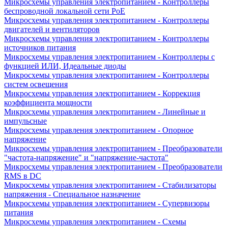
Микросхемы управления электропитанием - Контроллеры
беспроводной локальной сети PoE
Микросхемы управления электропитанием - Контроллеры
двигателей и вентиляторов
Микросхемы управления электропитанием - Контроллеры
источников питания
Микросхемы управления электропитанием - Контроллеры с
функцией ИЛИ, Идеальные диоды
Микросхемы управления электропитанием - Контроллеры
систем освещения
Микросхемы управления электропитанием - Коррекция
коэффициента мощности
Микросхемы управления электропитанием - Линейные и
импульсные
Микросхемы управления электропитанием - Опорное
напряжение
Микросхемы управления электропитанием - Преобразователи
"частота-напряжение" и "напряжение-частота"
Микросхемы управления электропитанием - Преобразователи
RMS в DC
Микросхемы управления электропитанием - Стабилизаторы
напряжения - Специальное назначение
Микросхемы управления электропитанием - Супервизоры
питания
Микросхемы управления электропитанием - Схемы