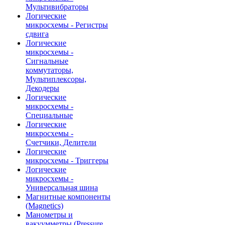
Мультивибраторы
Логические
микросхемы - Регистры
сдвига
Логические
микросхемы -
Сигнальные
коммутаторы,
Мультиплексоры,
Декодеры
Логические
микросхемы -
Специальные
Логические
микросхемы -
Счетчики, Делители
Логические
микросхемы - Триггеры
Логические
микросхемы -
Универсальная шина
Магнитные компоненты
(Magnetics)
Манометры и
вакуумметры (Pressure