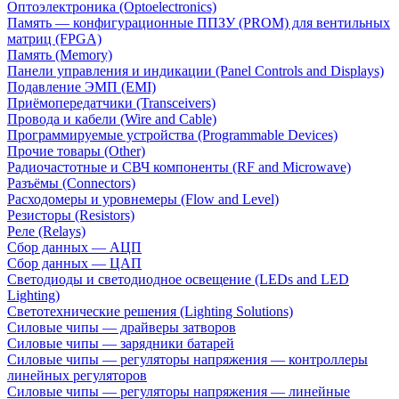
Оптоэлектроника (Optoelectronics)
Память — конфигурационные ППЗУ (PROM) для вентильных
матриц (FPGA)
Память (Memory)
Панели управления и индикации (Panel Controls and Displays)
Подавление ЭМП (EMI)
Приёмопередатчики (Transceivers)
Провода и кабели (Wire and Cable)
Программируемые устройства (Programmable Devices)
Прочие товары (Other)
Радиочастотные и СВЧ компоненты (RF and Microwave)
Разъёмы (Connectors)
Расходомеры и уровнемеры (Flow and Level)
Резисторы (Resistors)
Реле (Relays)
Сбор данных — АЦП
Сбор данных — ЦАП
Светодиоды и светодиодное освещение (LEDs and LED
Lighting)
Светотехнические решения (Lighting Solutions)
Силовые чипы — драйверы затворов
Силовые чипы — зарядники батарей
Силовые чипы — регуляторы напряжения — контроллеры
линейных регуляторов
Силовые чипы — регуляторы напряжения — линейные