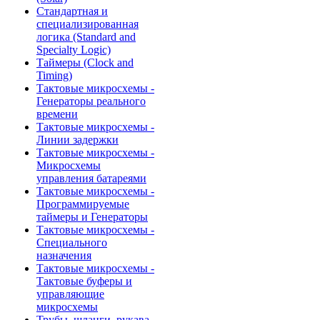
Стандартная и
специализированная
логика (Standard and
Specialty Logic)
Таймеры (Clock and
Timing)
Тактовые микросхемы -
Генераторы реального
времени
Тактовые микросхемы -
Линии задержки
Тактовые микросхемы -
Микросхемы
управления батареями
Тактовые микросхемы -
Программируемые
таймеры и Генераторы
Тактовые микросхемы -
Специального
назначения
Тактовые микросхемы -
Тактовые буферы и
управляющие
микросхемы
Трубы, шланги, рукава