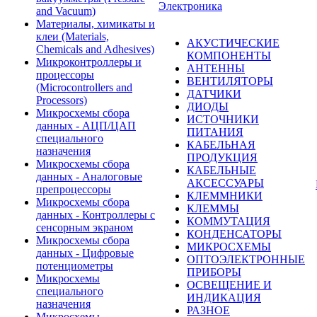
Электроника
and Vacuum)
Материалы, химикаты и
клеи (Materials,
АКУСТИЧЕСКИЕ
Chemicals and Adhesives)
КОМПОНЕНТЫ
Микроконтроллеры и
АНТЕННЫ
процессоры
ВЕНТИЛЯТОРЫ
(Microcontrollers and
ДАТЧИКИ
Processors)
ДИОДЫ
Микросхемы сбора
ИСТОЧНИКИ
данных - АЦП/ЦАП
ПИТАНИЯ
специального
КАБЕЛЬНАЯ
назначения
ПРОДУКЦИЯ
Микросхемы сбора
КАБЕЛЬНЫЕ
данных - Аналоговые
АКСЕССУАРЫ
препроцессоры
КЛЕММНИКИ
Микросхемы сбора
КЛЕММЫ
данных - Контроллеры с
КОММУТАЦИЯ
сенсорным экраном
КОНДЕНСАТОРЫ
Микросхемы сбора
МИКРОСХЕМЫ
данных - Цифровые
ОПТОЭЛЕКТРОННЫЕ
потенциометры
ПРИБОРЫ
Микросхемы
ОСВЕЩЕНИЕ И
специального
ИНДИКАЦИЯ
назначения
РАЗНОЕ
Микросхемы