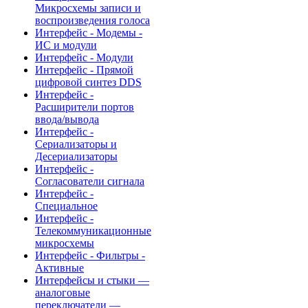
Микросхемы записи и
воспроизведения голоса
Интерфейс - Модемы -
ИС и модули
Интерфейс - Модули
Интерфейс - Прямой
цифровой синтез DDS
Интерфейс -
Расширители портов
ввода/вывода
Интерфейс -
Сериализаторы и
Десериализаторы
Интерфейс -
Согласователи сигнала
Интерфейс -
Специальное
Интерфейс -
Телекоммуникационные
микросхемы
Интерфейс - Фильтры -
Активные
Интерфейсы и стыки —
аналоговые
переключатели —