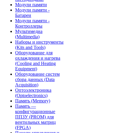
Модули памяти
Модули памяти -
Батареи
Модули памяти -
Контроллеры
Мультимедиа
(Multimedia)
Наборы и инструменты
(Kits and Tools)
Оборудование для
охлаждения и нагрева
(Cooling and Heating
Equipment)
Оборудование систем
сбора данных (Data
Acquisition)
Оптоэлектроника
(Optoelectronics)
Память (Memory)
Память —
конфигурационные
ППЗУ (PROM) для
вентильных матриц
(FPGA)
Панели управления и