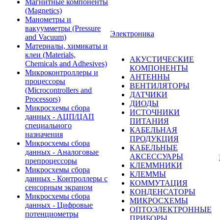
Магнитные компоненты
(Magnetics)
Манометры и
вакуумметры (Pressure
Электроника
and Vacuum)
Материалы, химикаты и
клеи (Materials,
АКУСТИЧЕСКИЕ
Chemicals and Adhesives)
КОМПОНЕНТЫ
Микроконтроллеры и
АНТЕННЫ
процессоры
ВЕНТИЛЯТОРЫ
(Microcontrollers and
ДАТЧИКИ
Processors)
ДИОДЫ
Микросхемы сбора
ИСТОЧНИКИ
данных - АЦП/ЦАП
ПИТАНИЯ
специального
КАБЕЛЬНАЯ
назначения
ПРОДУКЦИЯ
Микросхемы сбора
КАБЕЛЬНЫЕ
данных - Аналоговые
АКСЕССУАРЫ
препроцессоры
КЛЕММНИКИ
Микросхемы сбора
КЛЕММЫ
данных - Контроллеры с
КОММУТАЦИЯ
сенсорным экраном
КОНДЕНСАТОРЫ
Микросхемы сбора
МИКРОСХЕМЫ
данных - Цифровые
ОПТОЭЛЕКТРОННЫЕ
потенциометры
ПРИБОРЫ