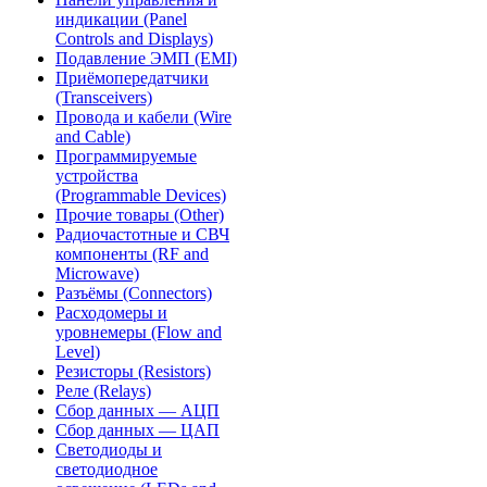
индикации (Panel
Controls and Displays)
Подавление ЭМП (EMI)
Приёмопередатчики
(Transceivers)
Провода и кабели (Wire
and Cable)
Программируемые
устройства
(Programmable Devices)
Прочие товары (Other)
Радиочастотные и СВЧ
компоненты (RF and
Microwave)
Разъёмы (Connectors)
Расходомеры и
уровнемеры (Flow and
Level)
Резисторы (Resistors)
Реле (Relays)
Сбор данных — АЦП
Сбор данных — ЦАП
Светодиоды и
светодиодное