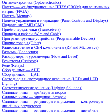
Оптоэлектроника (Optoelectronics)
Память — конфигурационные ППЗУ (PROM) для вентильных
матриц (FPGA)
Память (Memory)
Панели управления и индикации (Panel Controls and Displays)
Подавление ЭМП (EMI)
Приёмопередатчики (Transceivers)
Провода и кабели (Wire and Cable)
Программируемые устройства (Programmable Devices)
Прочие товары (Other)
Радиочастотные и СВЧ компоненты (RF and Microwave)
Разъёмы (Connectors)
Расходомеры и уровнемеры (Flow and Level)
Резисторы (Resistors)
Реле (Relays)
Сбор данных — АЦП
Сбор данных — ЦАП
Светодиоды и светодиодное освещение (LEDs and LED
Lighting)
Светотехнические решения (Lighting Solutions)
Силовые чипы — драйверы затворов
Силовые чипы — зарядники батарей
Силовые чипы — регуляторы напряжения — контроллеры
линейных регуляторов
Силовые чипы — регуляторы напряжения — линейные