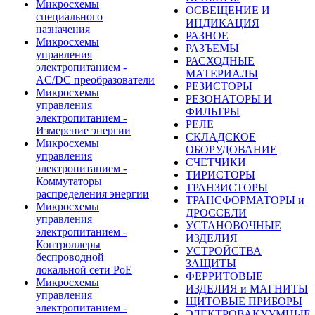
Микросхемы
ОСВЕЩЕНИЕ И
специального
ИНДИКАЦИЯ
назначения
РАЗНОЕ
Микросхемы
РАЗЪЕМЫ
управления
РАСХОДНЫЕ
электропитанием -
МАТЕРИАЛЫ
AC/DC преобразователи
РЕЗИСТОРЫ
Микросхемы
РЕЗОНАТОРЫ И
управления
ФИЛЬТРЫ
электропитанием -
РЕЛЕ
Измерение энергии
СКЛАДСКОЕ
Микросхемы
ОБОРУДОВАНИЕ
управления
СЧЕТЧИКИ
электропитанием -
ТИРИСТОРЫ
Коммутаторы
ТРАНЗИСТОРЫ
распределения энергии
ТРАНСФОРМАТОРЫ и
Микросхемы
ДРОССЕЛИ
управления
УСТАНОВОЧНЫЕ
электропитанием -
ИЗДЕЛИЯ
Контроллеры
УСТРОЙСТВА
беспроводной
ЗАЩИТЫ
локальной сети PoE
ФЕРРИТОВЫЕ
Микросхемы
ИЗДЕЛИЯ и МАГНИТЫ
управления
ЩИТОВЫЕ ПРИБОРЫ
электропитанием -
ЭЛЕКТРОВАКУУМНЫЕ