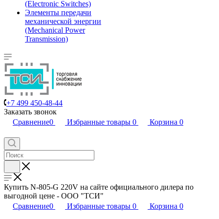
(Electronic Switches)
Элементы передачи
механической энергии
(Mechanical Power
Transmission)
+7 499 450-48-44
Заказать звонок
Сравнение
0
Избранные товары
0
Корзина
0
Купить N-805-G 220V на сайте официального дилера по
выгодной цене - ООО "ТСИ"
Сравнение
0
Избранные товары
0
Корзина
0