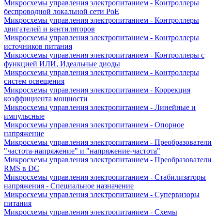
Микросхемы управления электропитанием - Контроллеры
беспроводной локальной сети PoE
Микросхемы управления электропитанием - Контроллеры
двигателей и вентиляторов
Микросхемы управления электропитанием - Контроллеры
источников питания
Микросхемы управления электропитанием - Контроллеры с
функцией ИЛИ, Идеальные диоды
Микросхемы управления электропитанием - Контроллеры
систем освещения
Микросхемы управления электропитанием - Коррекция
коэффициента мощности
Микросхемы управления электропитанием - Линейные и
импульсные
Микросхемы управления электропитанием - Опорное
напряжение
Микросхемы управления электропитанием - Преобразователи
"частота-напряжение" и "напряжение-частота"
Микросхемы управления электропитанием - Преобразователи
RMS в DC
Микросхемы управления электропитанием - Стабилизаторы
напряжения - Специальное назначение
Микросхемы управления электропитанием - Супервизоры
питания
Микросхемы управления электропитанием - Схемы