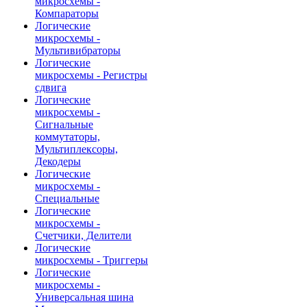
микросхемы -
Компараторы
Логические
микросхемы -
Мультивибраторы
Логические
микросхемы - Регистры
сдвига
Логические
микросхемы -
Сигнальные
коммутаторы,
Мультиплексоры,
Декодеры
Логические
микросхемы -
Специальные
Логические
микросхемы -
Счетчики, Делители
Логические
микросхемы - Триггеры
Логические
микросхемы -
Универсальная шина