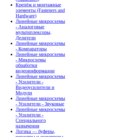
Крепёж и монтажные
элементы (Fasteners and
Hardware)
Линейные микросхемы
- Аналоговые
мультиплексоры,
Делители
Линейные микросхемы
- Компараторы
Линейные микросхемы
- Микросхемы
обработки
видеоинформации
Линейные микросхемы
- Усилители -
Видеоусилители и
Модули
Линейные микросхемы
- Усилители - Звуковые
Линейные микросхемы
- Усилители -
Специального
назначения
Логика — буферы,
регистры и инверторы