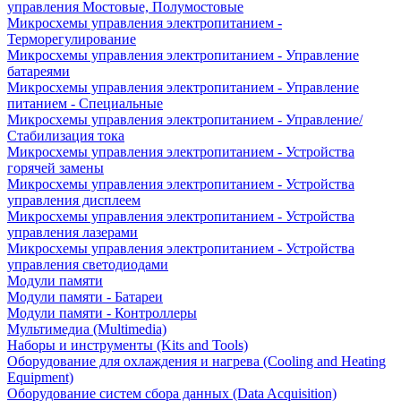
управления Мостовые, Полумостовые
Микросхемы управления электропитанием -
Терморегулирование
Микросхемы управления электропитанием - Управление
батареями
Микросхемы управления электропитанием - Управление
питанием - Специальные
Микросхемы управления электропитанием - Управление/
Стабилизация тока
Микросхемы управления электропитанием - Устройства
горячей замены
Микросхемы управления электропитанием - Устройства
управления дисплеем
Микросхемы управления электропитанием - Устройства
управления лазерами
Микросхемы управления электропитанием - Устройства
управления светодиодами
Модули памяти
Модули памяти - Батареи
Модули памяти - Контроллеры
Мультимедиа (Multimedia)
Наборы и инструменты (Kits and Tools)
Оборудование для охлаждения и нагрева (Cooling and Heating
Equipment)
Оборудование систем сбора данных (Data Acquisition)