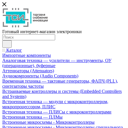
Готовый интернет-магазин электроники
Каталог
Импортные компоненты
Аналоговая техника — усилители — инструменты, ОУ
(операционные), буферные
Аттенюаторы (Attenuators)
Аудиокомпоненты (Audio Components)
Временна́я техника — тактовые генераторы, ФАПЧ (PLL),
синтезаторы частоты
Встраиваемые контроллеры и системы (Embedded Controllers
and Systems)
Встроенная техника — модули с микроконтроллером,
микропроцессором, ПЛИС
Встроенная техника — ПЛИСы с микроконтроллерами
Встроенная техника — ПЛМы
Встроенные микросхемы - Микроконтроллеры
Встроенные микросхемы - Микроконтроллеры специального