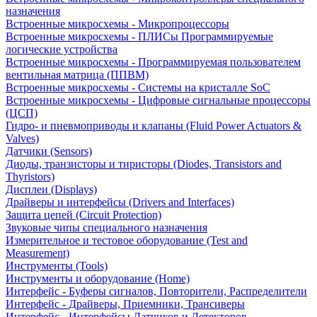
назначения
Встроенные микросхемы - Микропроцессоры
Встроенные микросхемы - ПЛИСы Программируемые
логические устройства
Встроенные микросхемы - Программируемая пользователем
вентильная матрица (ППВМ)
Встроенные микросхемы - Системы на кристалле SoC
Встроенные микросхемы - Цифровые сигнальные процессоры
(ЦСП)
Гидро- и пневмоприводы и клапаны (Fluid Power Actuators &
Valves)
Датчики (Sensors)
Диоды, транзисторы и тиристоры (Diodes, Transistors and
Thyristors)
Дисплеи (Displays)
Драйверы и интерфейсы (Drivers and Interfaces)
Защита цепей (Circuit Protection)
Звуковые чипы специального назначения
Измерительное и тестовое оборудование (Test and
Measurement)
Инструменты (Tools)
Инструменты и оборудование (Home)
Интерфейс - Буферы сигналов, Повторители, Распределители
Интерфейс - Драйверы, Приемники, Трансиверы
Интерфейс - Интерфейсы Датчиков и Детекторов