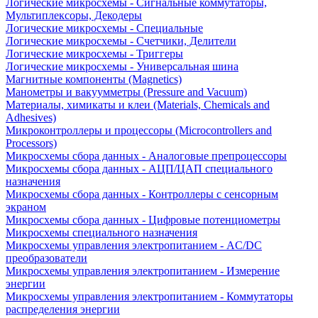
Логические микросхемы - Сигнальные коммутаторы,
Мультиплексоры, Декодеры
Логические микросхемы - Специальные
Логические микросхемы - Счетчики, Делители
Логические микросхемы - Триггеры
Логические микросхемы - Универсальная шина
Магнитные компоненты (Magnetics)
Манометры и вакуумметры (Pressure and Vacuum)
Материалы, химикаты и клеи (Materials, Chemicals and
Adhesives)
Микроконтроллеры и процессоры (Microcontrollers and
Processors)
Микросхемы сбора данных - Аналоговые препроцессоры
Микросхемы сбора данных - АЦП/ЦАП специального
назначения
Микросхемы сбора данных - Контроллеры с сенсорным
экраном
Микросхемы сбора данных - Цифровые потенциометры
Микросхемы специального назначения
Микросхемы управления электропитанием - AC/DC
преобразователи
Микросхемы управления электропитанием - Измерение
энергии
Микросхемы управления электропитанием - Коммутаторы
распределения энергии