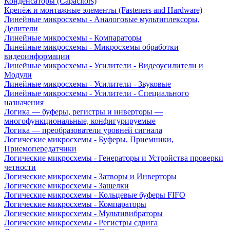
Конденсаторы (Capacitors)
Крепёж и монтажные элементы (Fasteners and Hardware)
Линейные микросхемы - Аналоговые мультиплексоры,
Делители
Линейные микросхемы - Компараторы
Линейные микросхемы - Микросхемы обработки
видеоинформации
Линейные микросхемы - Усилители - Видеоусилители и
Модули
Линейные микросхемы - Усилители - Звуковые
Линейные микросхемы - Усилители - Специального
назначения
Логика — буферы, регистры и инверторы —
многофункциональные, конфигурируемые
Логика — преобразователи уровней сигнала
Логические микросхемы - Буферы, Приемники,
Приемопередатчики
Логические микросхемы - Генераторы и Устройства проверки
четности
Логические микросхемы - Затворы и Инверторы
Логические микросхемы - Защелки
Логические микросхемы - Кольцевые буферы FIFO
Логические микросхемы - Компараторы
Логические микросхемы - Мультивибраторы
Логические микросхемы - Регистры сдвига