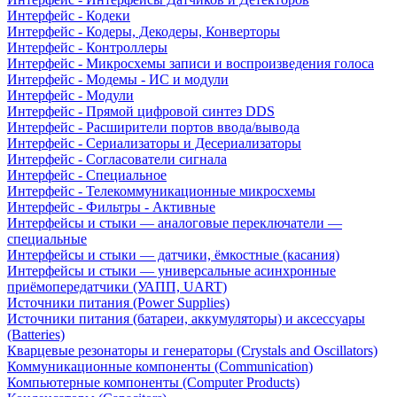
Интерфейс - Кодеки
Интерфейс - Кодеры, Декодеры, Конверторы
Интерфейс - Контроллеры
Интерфейс - Микросхемы записи и воспроизведения голоса
Интерфейс - Модемы - ИС и модули
Интерфейс - Модули
Интерфейс - Прямой цифровой синтез DDS
Интерфейс - Расширители портов ввода/вывода
Интерфейс - Сериализаторы и Десериализаторы
Интерфейс - Согласователи сигнала
Интерфейс - Специальное
Интерфейс - Телекоммуникационные микросхемы
Интерфейс - Фильтры - Активные
Интерфейсы и стыки — аналоговые переключатели —
специальные
Интерфейсы и стыки — датчики, ёмкостные (касания)
Интерфейсы и стыки — универсальные асинхронные
приёмопередатчики (УАПП, UART)
Источники питания (Power Supplies)
Источники питания (батареи, аккумуляторы) и аксессуары
(Batteries)
Кварцевые резонаторы и генераторы (Crystals and Oscillators)
Коммуникационные компоненты (Communication)
Компьютерные компоненты (Computer Products)