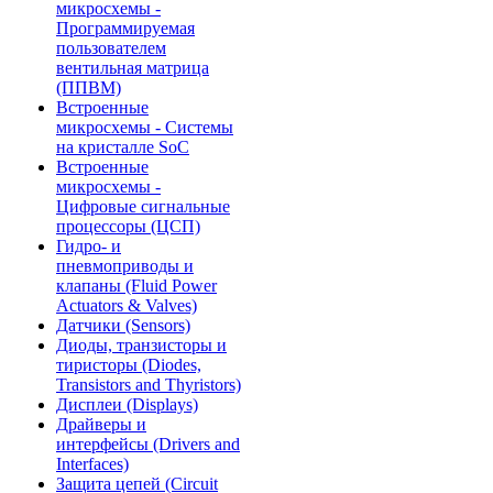
микросхемы -
Программируемая
пользователем
вентильная матрица
(ППВМ)
Встроенные
микросхемы - Системы
на кристалле SoC
Встроенные
микросхемы -
Цифровые сигнальные
процессоры (ЦСП)
Гидро- и
пневмоприводы и
клапаны (Fluid Power
Actuators & Valves)
Датчики (Sensors)
Диоды, транзисторы и
тиристоры (Diodes,
Transistors and Thyristors)
Дисплеи (Displays)
Драйверы и
интерфейсы (Drivers and
Interfaces)
Защита цепей (Circuit