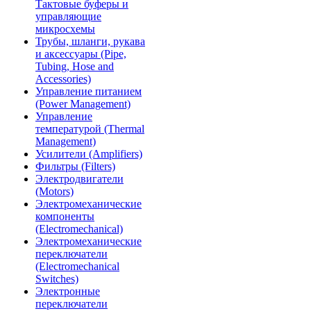
Тактовые буферы и
управляющие
микросхемы
Трубы, шланги, рукава
и аксессуары (Pipe,
Tubing, Hose and
Accessories)
Управление питанием
(Power Management)
Управление
температурой (Thermal
Management)
Усилители (Amplifiers)
Фильтры (Filters)
Электродвигатели
(Motors)
Электромеханические
компоненты
(Electromechanical)
Электромеханические
переключатели
(Electromechanical
Switches)
Электронные
переключатели