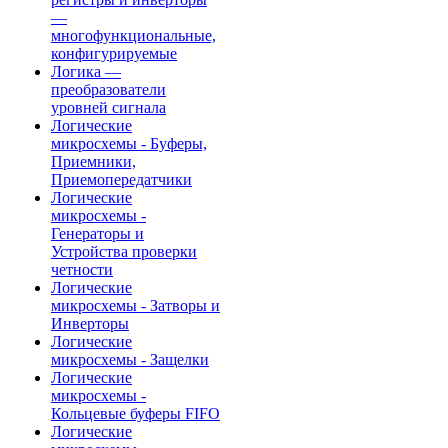
—
многофункциональные,
конфигурируемые
Логика —
преобразователи
уровней сигнала
Логические
микросхемы - Буферы,
Приемники,
Приемопередатчики
Логические
микросхемы -
Генераторы и
Устройства проверки
четности
Логические
микросхемы - Затворы и
Инверторы
Логические
микросхемы - Защелки
Логические
микросхемы -
Кольцевые буферы FIFO
Логические