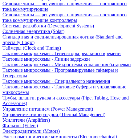
Силовые чипы — регуляторы напряжения — постоянного
тока коммутирующие
Силовые чипы — регуляторы напряжения — постоянного
тока коммутирующие контроллеры
Системы разработки (Development Systems)
Солнечная энергетика (Solar)
Стандартная и специализированная логика (Standard and
Specialty Logic)
Таймеры (Clock and Timing)
Тактовые микросхемы - Генераторы реального времени
Тактовые микросхемы - Линии задержки
Тактовые микросхемы - Микросхемы управления батареями
Тактовые микросхемы - Программируемые таймеры и
Генераторы
Тактовые микросхемы - Специального назначения
Тактовые микросхемы - Тактовые буферы и управляющие
микросхемы
Трубы, шланги, рукава и аксессуары (Pipe, Tubing, Hose and
Accessories)
Управление питанием (Power Management)
Управление температурой (Thermal Management)
Усилители (Amplifiers)
Фильтры (Filters)
Электродвигатели (Motors)
Электромеханические компоненты (Electromechanical)