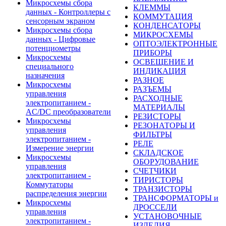
Микросхемы сбора
КЛЕММЫ
данных - Контроллеры с
КОММУТАЦИЯ
сенсорным экраном
КОНДЕНСАТОРЫ
Микросхемы сбора
МИКРОСХЕМЫ
данных - Цифровые
ОПТОЭЛЕКТРОННЫЕ
потенциометры
ПРИБОРЫ
Микросхемы
ОСВЕЩЕНИЕ И
специального
ИНДИКАЦИЯ
назначения
РАЗНОЕ
Микросхемы
РАЗЪЕМЫ
управления
РАСХОДНЫЕ
электропитанием -
МАТЕРИАЛЫ
AC/DC преобразователи
РЕЗИСТОРЫ
Микросхемы
РЕЗОНАТОРЫ И
управления
ФИЛЬТРЫ
электропитанием -
РЕЛЕ
Измерение энергии
СКЛАДСКОЕ
Микросхемы
ОБОРУДОВАНИЕ
управления
СЧЕТЧИКИ
электропитанием -
ТИРИСТОРЫ
Коммутаторы
ТРАНЗИСТОРЫ
распределения энергии
ТРАНСФОРМАТОРЫ и
Микросхемы
ДРОССЕЛИ
управления
УСТАНОВОЧНЫЕ
электропитанием -
ИЗДЕЛИЯ