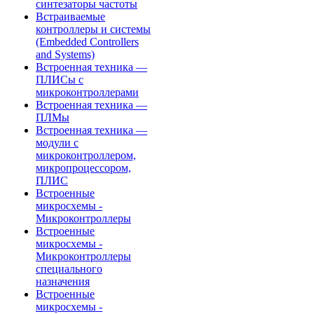
синтезаторы частоты
Встраиваемые
контроллеры и системы
(Embedded Controllers
and Systems)
Встроенная техника —
ПЛИСы с
микроконтроллерами
Встроенная техника —
ПЛМы
Встроенная техника —
модули с
микроконтроллером,
микропроцессором,
ПЛИС
Встроенные
микросхемы -
Микроконтроллеры
Встроенные
микросхемы -
Микроконтроллеры
специального
назначения
Встроенные
микросхемы -