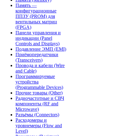
Память —
конфигурационные
ППЗУ (PROM) для
вентильных матриц
(FPGA)
Панели управления и
индикации (Panel
Controls and Displays)
Подавление ЭМП (EMI)
Приёмопередатчики
(Transceivers)
Провода и кабели (Wire
and Cable)
Программируемые
устройства
(Programmable Devices)
Прочие товары (Other)
Радиочастотные и СВЧ
компоненты (RF and
Microwave)
Разъёмы (Connectors)
Расходомеры и
уровнемеры (Flow and
Level)