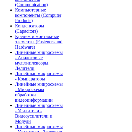
(Communication)
Компьютерные
компоненты (Computer
Products)
Конденсаторы
(Capacitors)
Крепёж и монтажные
элементы (Fasteners and
Hardware)
Линейные микросхемы
- Аналоговые
мультиплексоры,
Делители
Линейные микросхемы
- Компараторы
Линейные микросхемы
- Микросхемы
обработки
видеоинформации
Линейные микросхемы
- Усилители -
Видеоусилители и
Модули
Линейные микросхемы
- Усилители - Звуковые