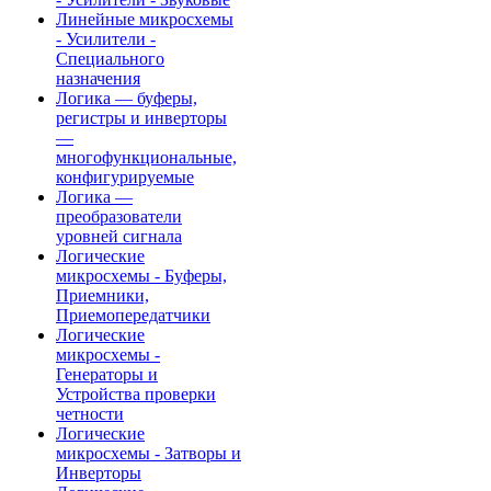
Линейные микросхемы
- Усилители -
Специального
назначения
Логика — буферы,
регистры и инверторы
—
многофункциональные,
конфигурируемые
Логика —
преобразователи
уровней сигнала
Логические
микросхемы - Буферы,
Приемники,
Приемопередатчики
Логические
микросхемы -
Генераторы и
Устройства проверки
четности
Логические
микросхемы - Затворы и
Инверторы