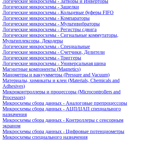
Логические микросхемы - Затворы и Инверторы
Логические микросхемы - Защелки
Логические микросхемы - Кольцевые буферы FIFO
Логические микросхемы - Компараторы
Логические микросхемы - Мультивибраторы
Логические микросхемы - Регистры сдвига
Логические микросхемы - Сигнальные коммутаторы,
Мультиплексоры, Декодеры
Логические микросхемы - Специальные
Логические микросхемы - Счетчики, Делители
Логические микросхемы - Триггеры
Логические микросхемы - Универсальная шина
Магнитные компоненты (Magnetics)
Манометры и вакуумметры (Pressure and Vacuum)
Материалы, химикаты и клеи (Materials, Chemicals and
Adhesives)
Микроконтроллеры и процессоры (Microcontrollers and
Processors)
Микросхемы сбора данных - Аналоговые препроцессоры
Микросхемы сбора данных - АЦП/ЦАП специального
назначения
Микросхемы сбора данных - Контроллеры с сенсорным
экраном
Микросхемы сбора данных - Цифровые потенциометры
Микросхемы специального назначения