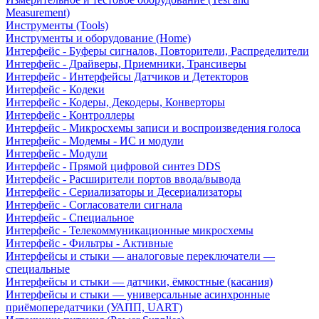
Measurement)
Инструменты (Tools)
Инструменты и оборудование (Home)
Интерфейс - Буферы сигналов, Повторители, Распределители
Интерфейс - Драйверы, Приемники, Трансиверы
Интерфейс - Интерфейсы Датчиков и Детекторов
Интерфейс - Кодеки
Интерфейс - Кодеры, Декодеры, Конверторы
Интерфейс - Контроллеры
Интерфейс - Микросхемы записи и воспроизведения голоса
Интерфейс - Модемы - ИС и модули
Интерфейс - Модули
Интерфейс - Прямой цифровой синтез DDS
Интерфейс - Расширители портов ввода/вывода
Интерфейс - Сериализаторы и Десериализаторы
Интерфейс - Согласователи сигнала
Интерфейс - Специальное
Интерфейс - Телекоммуникационные микросхемы
Интерфейс - Фильтры - Активные
Интерфейсы и стыки — аналоговые переключатели —
специальные
Интерфейсы и стыки — датчики, ёмкостные (касания)
Интерфейсы и стыки — универсальные асинхронные
приёмопередатчики (УАПП, UART)