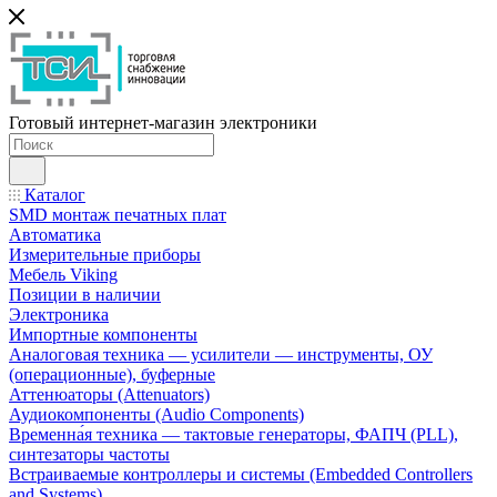
Готовый интернет-магазин электроники
Каталог
SMD монтаж печатных плат
Автоматика
Измерительные приборы
Мебель Viking
Позиции в наличии
Электроника
Импортные компоненты
Аналоговая техника — усилители — инструменты, ОУ
(операционные), буферные
Аттенюаторы (Attenuators)
Аудиокомпоненты (Audio Components)
Временна́я техника — тактовые генераторы, ФАПЧ (PLL),
синтезаторы частоты
Встраиваемые контроллеры и системы (Embedded Controllers
and Systems)