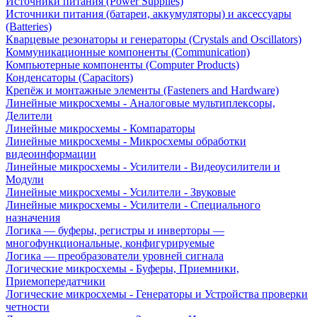
Источники питания (Power Supplies)
Источники питания (батареи, аккумуляторы) и аксессуары
(Batteries)
Кварцевые резонаторы и генераторы (Crystals and Oscillators)
Коммуникационные компоненты (Communication)
Компьютерные компоненты (Computer Products)
Конденсаторы (Capacitors)
Крепёж и монтажные элементы (Fasteners and Hardware)
Линейные микросхемы - Аналоговые мультиплексоры,
Делители
Линейные микросхемы - Компараторы
Линейные микросхемы - Микросхемы обработки
видеоинформации
Линейные микросхемы - Усилители - Видеоусилители и
Модули
Линейные микросхемы - Усилители - Звуковые
Линейные микросхемы - Усилители - Специального
назначения
Логика — буферы, регистры и инверторы —
многофункциональные, конфигурируемые
Логика — преобразователи уровней сигнала
Логические микросхемы - Буферы, Приемники,
Приемопередатчики
Логические микросхемы - Генераторы и Устройства проверки
четности