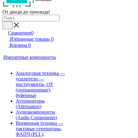
От диода до лунохода!
Сравнение
0
Избранные товары
0
Корзина
0
Импортные компоненты
Аналоговая техника —
усилители —
инструменты, ОУ
(операционные),
буферные
Аттенюаторы
(Attenuators)
Аудиокомпоненты
(Audio Components)
Временна́я техника —
тактовые генераторы,
ФАПЧ (PLL),