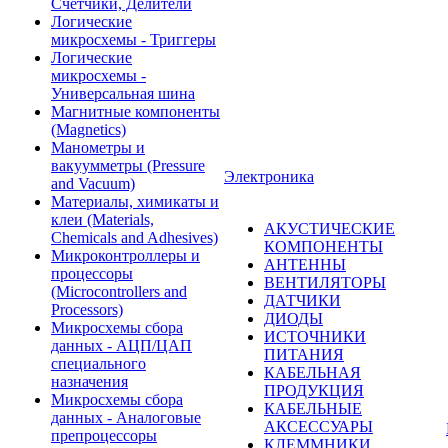
Счетчики, Делители
Логические
микросхемы - Триггеры
Логические
микросхемы -
Универсальная шина
Магнитные компоненты
(Magnetics)
Манометры и
вакуумметры (Pressure
Электроника
and Vacuum)
Материалы, химикаты и
клеи (Materials,
АКУСТИЧЕСКИЕ
Chemicals and Adhesives)
КОМПОНЕНТЫ
Микроконтроллеры и
АНТЕННЫ
процессоры
ВЕНТИЛЯТОРЫ
(Microcontrollers and
ДАТЧИКИ
Processors)
ДИОДЫ
Микросхемы сбора
ИСТОЧНИКИ
данных - АЦП/ЦАП
ПИТАНИЯ
специального
КАБЕЛЬНАЯ
назначения
ПРОДУКЦИЯ
Микросхемы сбора
КАБЕЛЬНЫЕ
данных - Аналоговые
АКСЕССУАРЫ
препроцессоры
КЛЕММНИКИ