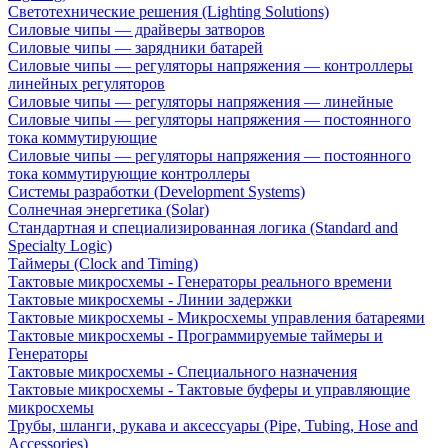
Светотехнические решения (Lighting Solutions)
Силовые чипы — драйверы затворов
Силовые чипы — зарядники батарей
Силовые чипы — регуляторы напряжения — контроллеры
линейных регуляторов
Силовые чипы — регуляторы напряжения — линейные
Силовые чипы — регуляторы напряжения — постоянного
тока коммутирующие
Силовые чипы — регуляторы напряжения — постоянного
тока коммутирующие контроллеры
Системы разработки (Development Systems)
Солнечная энергетика (Solar)
Стандартная и специализированная логика (Standard and
Specialty Logic)
Таймеры (Clock and Timing)
Тактовые микросхемы - Генераторы реального времени
Тактовые микросхемы - Линии задержки
Тактовые микросхемы - Микросхемы управления батареями
Тактовые микросхемы - Программируемые таймеры и
Генераторы
Тактовые микросхемы - Специального назначения
Тактовые микросхемы - Тактовые буферы и управляющие
микросхемы
Трубы, шланги, рукава и аксессуары (Pipe, Tubing, Hose and
Accessories)