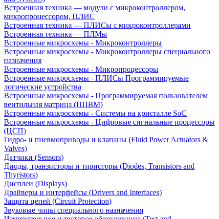
Встроенная техника — модули с микроконтроллером,
микропроцессором, ПЛИС
Встроенная техника — ПЛИСы с микроконтроллерами
Встроенная техника — ПЛМы
Встроенные микросхемы - Микроконтроллеры
Встроенные микросхемы - Микроконтроллеры специального
назначения
Встроенные микросхемы - Микропроцессоры
Встроенные микросхемы - ПЛИСы Программируемые
логические устройства
Встроенные микросхемы - Программируемая пользователем
вентильная матрица (ППВМ)
Встроенные микросхемы - Системы на кристалле SoC
Встроенные микросхемы - Цифровые сигнальные процессоры
(ЦСП)
Гидро- и пневмоприводы и клапаны (Fluid Power Actuators &
Valves)
Датчики (Sensors)
Диоды, транзисторы и тиристоры (Diodes, Transistors and
Thyristors)
Дисплеи (Displays)
Драйверы и интерфейсы (Drivers and Interfaces)
Защита цепей (Circuit Protection)
Звуковые чипы специального назначения
Измерительное и тестовое оборудование (Test and