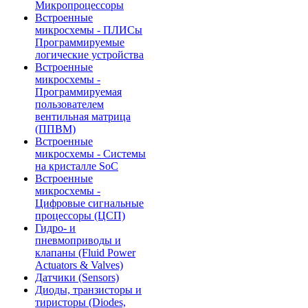
Микропроцессоры
Встроенные
микросхемы - ПЛИСы
Программируемые
логические устройства
Встроенные
микросхемы -
Программируемая
пользователем
вентильная матрица
(ППВМ)
Встроенные
микросхемы - Системы
на кристалле SoC
Встроенные
микросхемы -
Цифровые сигнальные
процессоры (ЦСП)
Гидро- и
пневмоприводы и
клапаны (Fluid Power
Actuators & Valves)
Датчики (Sensors)
Диоды, транзисторы и
тиристоры (Diodes,