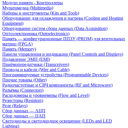
Модули памяти - Контроллеры
Мультимедиа (Multimedia)
Наборы и инструменты (Kits and Tools)
Оборудование для охлаждения и нагрева (Cooling and Heating
Equipment)
Оборудование систем сбора данных (Data Acquisition)
Оптоэлектроника (Optoelectronics)
Память — конфигурационные ППЗУ (PROM) для вентильных
матриц (FPGA)
Память (Memory)
Панели управления и индикации (Panel Controls and Displays)
Подавление ЭМП (EMI)
Приёмопередатчики (Transceivers)
Провода и кабели (Wire and Cable)
Программируемые устройства (Programmable Devices)
Прочие товары (Other)
Радиочастотные и СВЧ компоненты (RF and Microwave)
Разъёмы (Connectors)
Расходомеры и уровнемеры (Flow and Level)
Резисторы (Resistors)
Реле (Relays)
Сбор данных — АЦП
Сбор данных — ЦАП
Светодиоды и светодиодное освещение (LEDs and LED
Lighting)