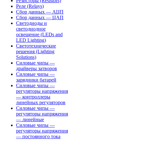
Резисторы (Resistors)
Реле (Relays)
Сбор данных — АЦП
Сбор данных — ЦАП
Светодиоды и
светодиодное
освещение (LEDs and
LED Lighting)
Светотехнические
решения (Lighting
Solutions)
Силовые чипы —
драйверы затворов
Силовые чипы —
зарядники батарей
Силовые чипы —
регуляторы напряжения
— контроллеры
линейных регуляторов
Силовые чипы —
регуляторы напряжения
— линейные
Силовые чипы —
регуляторы напряжения
— постоянного тока