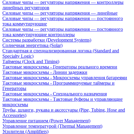
Силовые чипы — регуляторы напряжения — контроллеры
линейных регуляторов
Силовые чипы — регуляторы напряжения — линейные
Силовые чипы — регуляторы напряжения — постоянного
тока коммутирующие
Силовые чипы — регуляторы напряжения — постоянного
тока коммутирующие контроллеры
Системы разработки (Development Systems)
Солнечная энергетика (Solar)
Стандартная и специализированная логика (Standard and
Specialty Logic)
Таймеры (Clock and Timing)
Тактовые микросхемы - Генераторы реального времени
Тактовые микросхемы - Линии задержки
Тактовые микросхемы - Микросхемы управления батареями
Тактовые микросхемы - Программируемые таймеры и
Генераторы
Тактовые микросхемы - Специального назначения
Тактовые микросхемы - Тактовые буферы и управляющие
микросхемы
Трубы, шланги, рукава и аксессуары (Pipe, Tubing, Hose and
Accessories)
Управление питанием (Power Management)
Управление температурой (Thermal Management)
Усилители (Amplifiers)