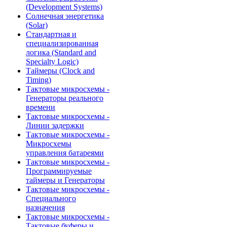
(Development Systems)
Солнечная энергетика
(Solar)
Стандартная и
специализированная
логика (Standard and
Specialty Logic)
Таймеры (Clock and
Timing)
Тактовые микросхемы -
Генераторы реального
времени
Тактовые микросхемы -
Линии задержки
Тактовые микросхемы -
Микросхемы
управления батареями
Тактовые микросхемы -
Программируемые
таймеры и Генераторы
Тактовые микросхемы -
Специального
назначения
Тактовые микросхемы -
Тактовые буферы и