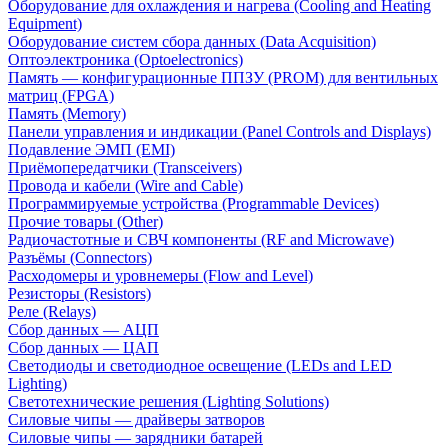
Оборудование для охлаждения и нагрева (Cooling and Heating
Equipment)
Оборудование систем сбора данных (Data Acquisition)
Оптоэлектроника (Optoelectronics)
Память — конфигурационные ППЗУ (PROM) для вентильных
матриц (FPGA)
Память (Memory)
Панели управления и индикации (Panel Controls and Displays)
Подавление ЭМП (EMI)
Приёмопередатчики (Transceivers)
Провода и кабели (Wire and Cable)
Программируемые устройства (Programmable Devices)
Прочие товары (Other)
Радиочастотные и СВЧ компоненты (RF and Microwave)
Разъёмы (Connectors)
Расходомеры и уровнемеры (Flow and Level)
Резисторы (Resistors)
Реле (Relays)
Сбор данных — АЦП
Сбор данных — ЦАП
Светодиоды и светодиодное освещение (LEDs and LED
Lighting)
Светотехнические решения (Lighting Solutions)
Силовые чипы — драйверы затворов
Силовые чипы — зарядники батарей