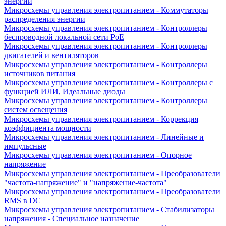
энергии
Микросхемы управления электропитанием - Коммутаторы
распределения энергии
Микросхемы управления электропитанием - Контроллеры
беспроводной локальной сети PoE
Микросхемы управления электропитанием - Контроллеры
двигателей и вентиляторов
Микросхемы управления электропитанием - Контроллеры
источников питания
Микросхемы управления электропитанием - Контроллеры с
функцией ИЛИ, Идеальные диоды
Микросхемы управления электропитанием - Контроллеры
систем освещения
Микросхемы управления электропитанием - Коррекция
коэффициента мощности
Микросхемы управления электропитанием - Линейные и
импульсные
Микросхемы управления электропитанием - Опорное
напряжение
Микросхемы управления электропитанием - Преобразователи
"частота-напряжение" и "напряжение-частота"
Микросхемы управления электропитанием - Преобразователи
RMS в DC
Микросхемы управления электропитанием - Стабилизаторы
напряжения - Специальное назначение