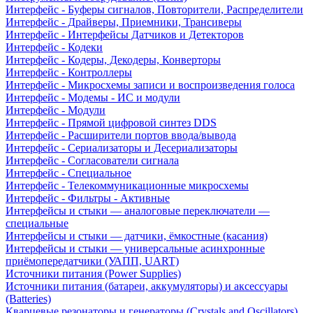
Интерфейс - Буферы сигналов, Повторители, Распределители
Интерфейс - Драйверы, Приемники, Трансиверы
Интерфейс - Интерфейсы Датчиков и Детекторов
Интерфейс - Кодеки
Интерфейс - Кодеры, Декодеры, Конверторы
Интерфейс - Контроллеры
Интерфейс - Микросхемы записи и воспроизведения голоса
Интерфейс - Модемы - ИС и модули
Интерфейс - Модули
Интерфейс - Прямой цифровой синтез DDS
Интерфейс - Расширители портов ввода/вывода
Интерфейс - Сериализаторы и Десериализаторы
Интерфейс - Согласователи сигнала
Интерфейс - Специальное
Интерфейс - Телекоммуникационные микросхемы
Интерфейс - Фильтры - Активные
Интерфейсы и стыки — аналоговые переключатели —
специальные
Интерфейсы и стыки — датчики, ёмкостные (касания)
Интерфейсы и стыки — универсальные асинхронные
приёмопередатчики (УАПП, UART)
Источники питания (Power Supplies)
Источники питания (батареи, аккумуляторы) и аксессуары
(Batteries)
Кварцевые резонаторы и генераторы (Crystals and Oscillators)