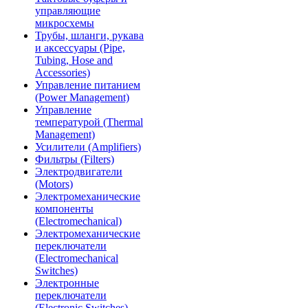
управляющие
микросхемы
Трубы, шланги, рукава
и аксессуары (Pipe,
Tubing, Hose and
Accessories)
Управление питанием
(Power Management)
Управление
температурой (Thermal
Management)
Усилители (Amplifiers)
Фильтры (Filters)
Электродвигатели
(Motors)
Электромеханические
компоненты
(Electromechanical)
Электромеханические
переключатели
(Electromechanical
Switches)
Электронные
переключатели
(Electronic Switches)