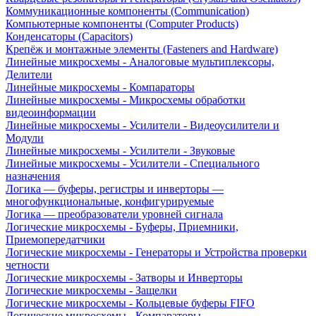
Коммуникационные компоненты (Communication)
Компьютерные компоненты (Computer Products)
Конденсаторы (Capacitors)
Крепёж и монтажные элементы (Fasteners and Hardware)
Линейные микросхемы - Аналоговые мультиплексоры,
Делители
Линейные микросхемы - Компараторы
Линейные микросхемы - Микросхемы обработки
видеоинформации
Линейные микросхемы - Усилители - Видеоусилители и
Модули
Линейные микросхемы - Усилители - Звуковые
Линейные микросхемы - Усилители - Специального
назначения
Логика — буферы, регистры и инверторы —
многофункциональные, конфигурируемые
Логика — преобразователи уровней сигнала
Логические микросхемы - Буферы, Приемники,
Приемопередатчики
Логические микросхемы - Генераторы и Устройства проверки
четности
Логические микросхемы - Затворы и Инверторы
Логические микросхемы - Защелки
Логические микросхемы - Кольцевые буферы FIFO
Логические микросхемы - Компараторы