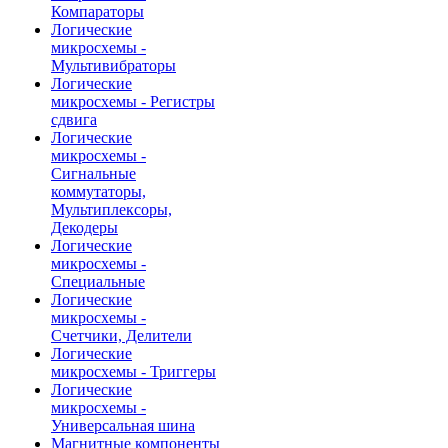
Компараторы
Логические
микросхемы -
Мультивибраторы
Логические
микросхемы - Регистры
сдвига
Логические
микросхемы -
Сигнальные
коммутаторы,
Мультиплексоры,
Декодеры
Логические
микросхемы -
Специальные
Логические
микросхемы -
Счетчики, Делители
Логические
микросхемы - Триггеры
Логические
микросхемы -
Универсальная шина
Магнитные компоненты