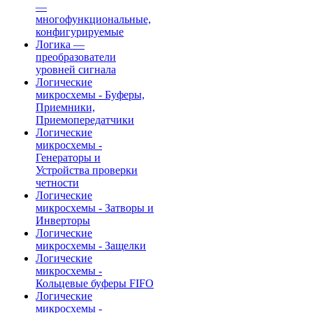
—
многофункциональные,
конфигурируемые
Логика —
преобразователи
уровней сигнала
Логические
микросхемы - Буферы,
Приемники,
Приемопередатчики
Логические
микросхемы -
Генераторы и
Устройства проверки
четности
Логические
микросхемы - Затворы и
Инверторы
Логические
микросхемы - Защелки
Логические
микросхемы -
Кольцевые буферы FIFO
Логические
микросхемы -