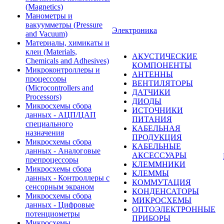
(Magnetics)
Манометры и
вакуумметры (Pressure
Электроника
and Vacuum)
Материалы, химикаты и
клеи (Materials,
АКУСТИЧЕСКИЕ
Chemicals and Adhesives)
КОМПОНЕНТЫ
Микроконтроллеры и
АНТЕННЫ
процессоры
ВЕНТИЛЯТОРЫ
(Microcontrollers and
ДАТЧИКИ
Processors)
ДИОДЫ
Микросхемы сбора
ИСТОЧНИКИ
данных - АЦП/ЦАП
ПИТАНИЯ
специального
КАБЕЛЬНАЯ
назначения
ПРОДУКЦИЯ
Микросхемы сбора
КАБЕЛЬНЫЕ
данных - Аналоговые
АКСЕССУАРЫ
препроцессоры
КЛЕММНИКИ
Микросхемы сбора
КЛЕММЫ
данных - Контроллеры с
КОММУТАЦИЯ
сенсорным экраном
КОНДЕНСАТОРЫ
Микросхемы сбора
МИКРОСХЕМЫ
данных - Цифровые
ОПТОЭЛЕКТРОННЫЕ
потенциометры
ПРИБОРЫ
Микросхемы