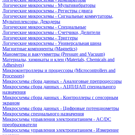
Логические микросхемы - Мультивибраторы
Логические микросхемы - Регистры сдвига
Логические микросхемы - Сигнальные коммутаторы,
Мультиплексоры, Декодеры
Логические микросхемы - Специальные
Логические микросхемы - Счетчики, Делители
Логические микросхемы - Триггеры
Логические микросхемы - Универсальная шина
Магнитные компоненты (Magnetics)
Манометры и вакуумметры (Pressure and Vacuum)
Материалы, химикаты и клеи (Materials, Chemicals and
Adhesives)
Микроконтроллеры и процессоры (Microcontrollers and
Processors)
Микросхемы сбора данных - Аналоговые препроцессоры
Микросхемы сбора данных - АЦП/ЦАП специального
назначения
Микросхемы сбора данных - Контроллеры с сенсорным
экраном
Микросхемы сбора данных - Цифровые потенциометры
Микросхемы специального назначения
Микросхемы управления электропитанием - AC/DC
преобразователи
Микросхемы управления электропитанием - Измерение