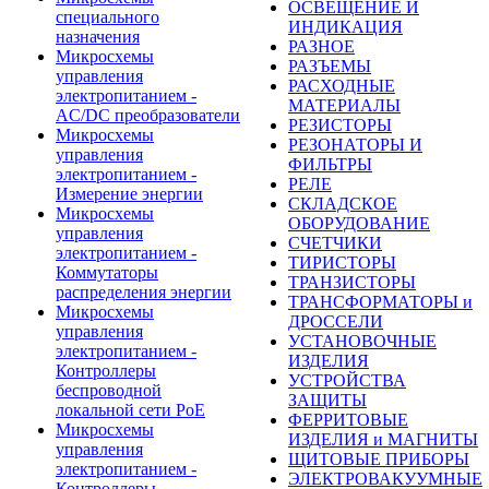
ОСВЕЩЕНИЕ И
специального
ИНДИКАЦИЯ
назначения
РАЗНОЕ
Микросхемы
РАЗЪЕМЫ
управления
РАСХОДНЫЕ
электропитанием -
МАТЕРИАЛЫ
AC/DC преобразователи
РЕЗИСТОРЫ
Микросхемы
РЕЗОНАТОРЫ И
управления
ФИЛЬТРЫ
электропитанием -
РЕЛЕ
Измерение энергии
СКЛАДСКОЕ
Микросхемы
ОБОРУДОВАНИЕ
управления
СЧЕТЧИКИ
электропитанием -
ТИРИСТОРЫ
Коммутаторы
ТРАНЗИСТОРЫ
распределения энергии
ТРАНСФОРМАТОРЫ и
Микросхемы
ДРОССЕЛИ
управления
УСТАНОВОЧНЫЕ
электропитанием -
ИЗДЕЛИЯ
Контроллеры
УСТРОЙСТВА
беспроводной
ЗАЩИТЫ
локальной сети PoE
ФЕРРИТОВЫЕ
Микросхемы
ИЗДЕЛИЯ и МАГНИТЫ
управления
ЩИТОВЫЕ ПРИБОРЫ
электропитанием -
ЭЛЕКТРОВАКУУМНЫЕ
Контроллеры