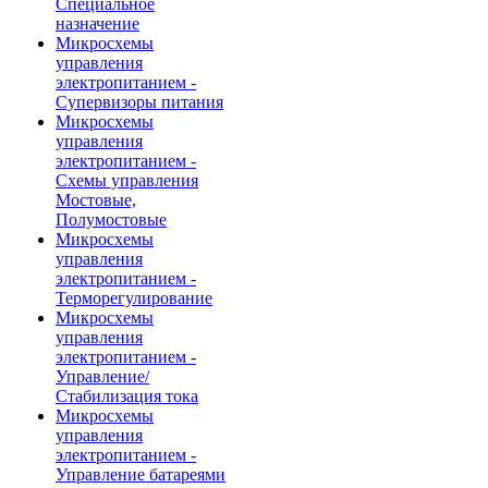
Специальное
назначение
Микросхемы
управления
электропитанием -
Супервизоры питания
Микросхемы
управления
электропитанием -
Схемы управления
Мостовые,
Полумостовые
Микросхемы
управления
электропитанием -
Терморегулирование
Микросхемы
управления
электропитанием -
Управление/
Стабилизация тока
Микросхемы
управления
электропитанием -
Управление батареями