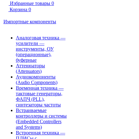
Избранные товары
0
Корзина
0
Импортные компоненты
Аналоговая техника —
усилители —
инструменты, ОУ
(операционные),
буферные
Аттенюаторы
(Attenuators)
Аудиокомпоненты
(Audio Components)
Временна́я техника —
тактовые генераторы,
ФАПЧ (PLL),
синтезаторы частоты
Встраиваемые
контроллеры и системы
(Embedded Controllers
and Systems)
Встроенная техника —
ПЛИСы с