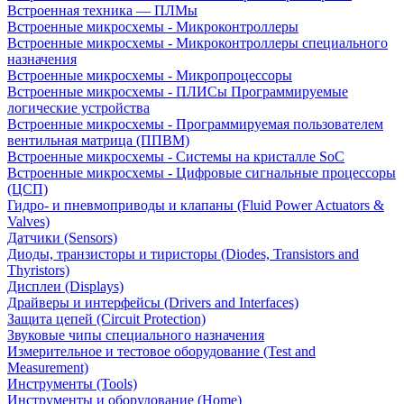
Встроенная техника — ПЛМы
Встроенные микросхемы - Микроконтроллеры
Встроенные микросхемы - Микроконтроллеры специального
назначения
Встроенные микросхемы - Микропроцессоры
Встроенные микросхемы - ПЛИСы Программируемые
логические устройства
Встроенные микросхемы - Программируемая пользователем
вентильная матрица (ППВМ)
Встроенные микросхемы - Системы на кристалле SoC
Встроенные микросхемы - Цифровые сигнальные процессоры
(ЦСП)
Гидро- и пневмоприводы и клапаны (Fluid Power Actuators &
Valves)
Датчики (Sensors)
Диоды, транзисторы и тиристоры (Diodes, Transistors and
Thyristors)
Дисплеи (Displays)
Драйверы и интерфейсы (Drivers and Interfaces)
Защита цепей (Circuit Protection)
Звуковые чипы специального назначения
Измерительное и тестовое оборудование (Test and
Measurement)
Инструменты (Tools)
Инструменты и оборудование (Home)