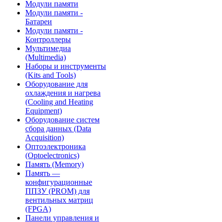
Модули памяти
Модули памяти -
Батареи
Модули памяти -
Контроллеры
Мультимедиа
(Multimedia)
Наборы и инструменты
(Kits and Tools)
Оборудование для
охлаждения и нагрева
(Cooling and Heating
Equipment)
Оборудование систем
сбора данных (Data
Acquisition)
Оптоэлектроника
(Optoelectronics)
Память (Memory)
Память —
конфигурационные
ППЗУ (PROM) для
вентильных матриц
(FPGA)
Панели управления и