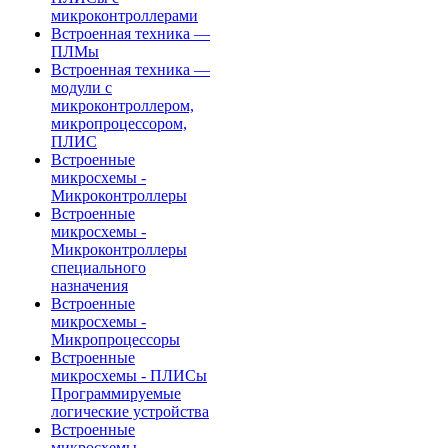
микроконтроллерами
Встроенная техника —
ПЛМы
Встроенная техника —
модули с
микроконтроллером,
микропроцессором,
ПЛИС
Встроенные
микросхемы -
Микроконтроллеры
Встроенные
микросхемы -
Микроконтроллеры
специального
назначения
Встроенные
микросхемы -
Микропроцессоры
Встроенные
микросхемы - ПЛИСы
Программируемые
логические устройства
Встроенные
микросхемы -