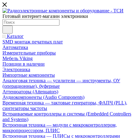
Готовый интернет-магазин электроники
Каталог
SMD монтаж печатных плат
Автоматика
Измерительные приборы
Мебель Viking
Позиции в наличии
Электроника
Импортные компоненты
Аналоговая техника — усилители — инструменты, ОУ
(операционные), буферные
Аттенюаторы (Attenuators)
Аудиокомпоненты (Audio Components)
Временна́я техника — тактовые генераторы, ФАПЧ (PLL),
синтезаторы частоты
Встраиваемые контроллеры и системы (Embedded Controllers
and Systems)
Встроенная техника — модули с микроконтроллером,
микропроцессором, ПЛИС
Встроенная техника — ПЛИСы с микроконтроллерами