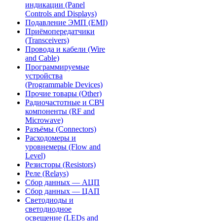
индикации (Panel
Controls and Displays)
Подавление ЭМП (EMI)
Приёмопередатчики
(Transceivers)
Провода и кабели (Wire
and Cable)
Программируемые
устройства
(Programmable Devices)
Прочие товары (Other)
Радиочастотные и СВЧ
компоненты (RF and
Microwave)
Разъёмы (Connectors)
Расходомеры и
уровнемеры (Flow and
Level)
Резисторы (Resistors)
Реле (Relays)
Сбор данных — АЦП
Сбор данных — ЦАП
Светодиоды и
светодиодное
освещение (LEDs and