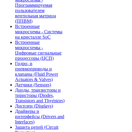
Программируемая
пользователем
вентильная матрица
(ППВМ)
Встроенные
микросхемы - Системы
на кристалле SoC
Встроенные
микросхемы -
Цифровые сигнальные
процессоры (ЦСП)
Гидро- и
пневмоприводы и
клапаны (Fluid Power
Actuators & Valves)
Датчики (Sensors)
Диоды, транзисторы и
тиристоры (Diodes,
Transistors and Thyristors)
Дисплеи (Displays)
Драйверы и
интерфейсы (Drivers and
Interfaces)
Защита цепей (Circuit