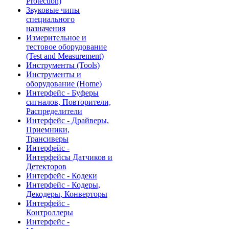
Protection)
Звуковые чипы
специального
назначения
Измерительное и
тестовое оборудование
(Test and Measurement)
Инструменты (Tools)
Инструменты и
оборудование (Home)
Интерфейс - Буферы
сигналов, Повторители,
Распределители
Интерфейс - Драйверы,
Приемники,
Трансиверы
Интерфейс -
Интерфейсы Датчиков и
Детекторов
Интерфейс - Кодеки
Интерфейс - Кодеры,
Декодеры, Конверторы
Интерфейс -
Контроллеры
Интерфейс -