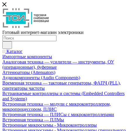
Готовый интернет-магазин электроники
Каталог
Импортные компоненты
Аналоговая техника — усилители — инструменты, ОУ
(операционные), буферные
Аттенюаторы (Attenuators)
Аудиокомпоненты (Audio Components)
Временна́я техника — тактовые генераторы, ФАПЧ (PLL),
синтезаторы частоты
Встраиваемые контроллеры и системы (Embedded Controllers
and Systems)
Встроенная техника — модули с микроконтроллером,
микропроцессором, ПЛИС
Встроенная техника — ПЛИСы с микроконтроллерами
Встроенная техника — ПЛМы
Встроенные микросхемы - Микроконтроллеры
Встроенные микросхемы - Микроконтроллеры специального