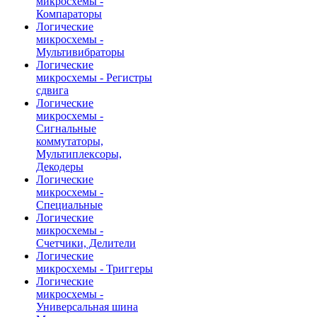
микросхемы -
Компараторы
Логические
микросхемы -
Мультивибраторы
Логические
микросхемы - Регистры
сдвига
Логические
микросхемы -
Сигнальные
коммутаторы,
Мультиплексоры,
Декодеры
Логические
микросхемы -
Специальные
Логические
микросхемы -
Счетчики, Делители
Логические
микросхемы - Триггеры
Логические
микросхемы -
Универсальная шина