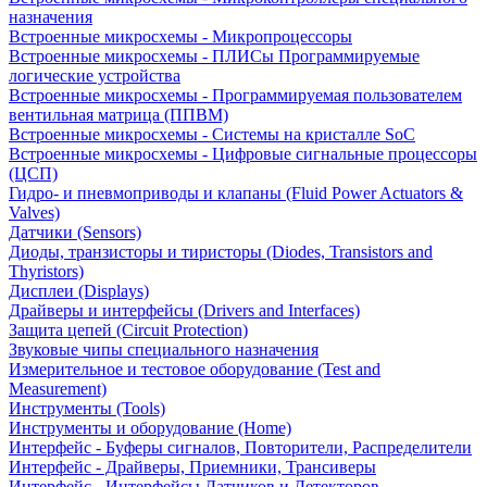
назначения
Встроенные микросхемы - Микропроцессоры
Встроенные микросхемы - ПЛИСы Программируемые
логические устройства
Встроенные микросхемы - Программируемая пользователем
вентильная матрица (ППВМ)
Встроенные микросхемы - Системы на кристалле SoC
Встроенные микросхемы - Цифровые сигнальные процессоры
(ЦСП)
Гидро- и пневмоприводы и клапаны (Fluid Power Actuators &
Valves)
Датчики (Sensors)
Диоды, транзисторы и тиристоры (Diodes, Transistors and
Thyristors)
Дисплеи (Displays)
Драйверы и интерфейсы (Drivers and Interfaces)
Защита цепей (Circuit Protection)
Звуковые чипы специального назначения
Измерительное и тестовое оборудование (Test and
Measurement)
Инструменты (Tools)
Инструменты и оборудование (Home)
Интерфейс - Буферы сигналов, Повторители, Распределители
Интерфейс - Драйверы, Приемники, Трансиверы
Интерфейс - Интерфейсы Датчиков и Детекторов