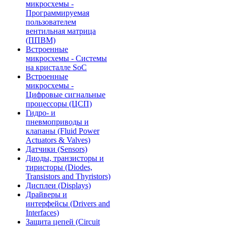
микросхемы -
Программируемая
пользователем
вентильная матрица
(ППВМ)
Встроенные
микросхемы - Системы
на кристалле SoC
Встроенные
микросхемы -
Цифровые сигнальные
процессоры (ЦСП)
Гидро- и
пневмоприводы и
клапаны (Fluid Power
Actuators & Valves)
Датчики (Sensors)
Диоды, транзисторы и
тиристоры (Diodes,
Transistors and Thyristors)
Дисплеи (Displays)
Драйверы и
интерфейсы (Drivers and
Interfaces)
Защита цепей (Circuit