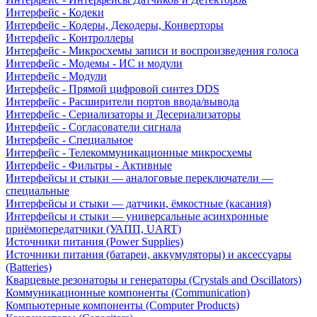
Интерфейс - Кодеки
Интерфейс - Кодеры, Декодеры, Конверторы
Интерфейс - Контроллеры
Интерфейс - Микросхемы записи и воспроизведения голоса
Интерфейс - Модемы - ИС и модули
Интерфейс - Модули
Интерфейс - Прямой цифровой синтез DDS
Интерфейс - Расширители портов ввода/вывода
Интерфейс - Сериализаторы и Десериализаторы
Интерфейс - Согласователи сигнала
Интерфейс - Специальное
Интерфейс - Телекоммуникационные микросхемы
Интерфейс - Фильтры - Активные
Интерфейсы и стыки — аналоговые переключатели —
специальные
Интерфейсы и стыки — датчики, ёмкостные (касания)
Интерфейсы и стыки — универсальные асинхронные
приёмопередатчики (УАПП, UART)
Источники питания (Power Supplies)
Источники питания (батареи, аккумуляторы) и аксессуары
(Batteries)
Кварцевые резонаторы и генераторы (Crystals and Oscillators)
Коммуникационные компоненты (Communication)
Компьютерные компоненты (Computer Products)