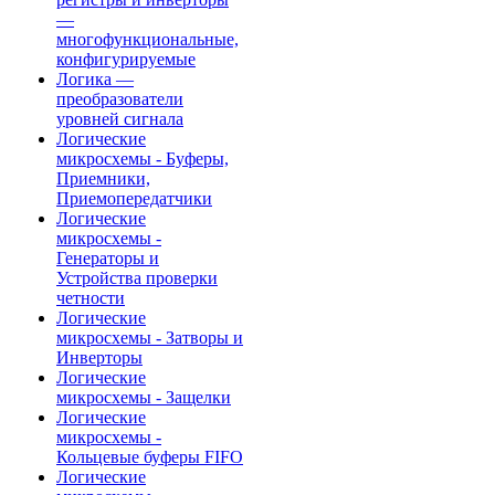
—
многофункциональные,
конфигурируемые
Логика —
преобразователи
уровней сигнала
Логические
микросхемы - Буферы,
Приемники,
Приемопередатчики
Логические
микросхемы -
Генераторы и
Устройства проверки
четности
Логические
микросхемы - Затворы и
Инверторы
Логические
микросхемы - Защелки
Логические
микросхемы -
Кольцевые буферы FIFO
Логические