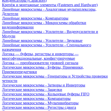
Конденсаторы (Capacitors)
Крепёж и монтажные элементы (Fasteners and Hardware)
Линейные микросхемы - Аналоговые мультиплексоры,
Делители
Линейные микросхемы - Компараторы
Линейные микросхемы - Микросхемы обработки
видеоинформации
Линейные микросхемы - Усилители - Видеоусилители и
Модули
Линейные микросхемы - Усилители - Звуковые
Линейные микросхемы - Усилители - Специального
назначения
Логика — буферы, регистры и инверторы —
многофункциональные, конфигурируемые
Логика — преобразователи уровней сигнала
Логические микросхемы - Буферы, Приемники,
Приемопередатчики
Логические микросхемы - Генераторы и Устройства проверки
четности
Логические микросхемы - Затворы и Инверторы
Логические микросхемы - Защелки
Логические микросхемы - Кольцевые буферы FIFO
Логические микросхемы - Компараторы
Логические микросхемы - Мультивибраторы
Логические микросхемы - Регистры сдвига