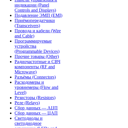
индикации (Panel
Controls and Displays)
Подавление ЭМП (EMI)
Приёмопередатчики
(Transceivers)
Провода и кабели (Wire
and Cable)
Программируемые
устройства
(Programmable Devices)
Прочие товары (Other)
Радиочастотные и СВЧ
компоненты (RF and
Microwave)
Разъёмы (Connectors)
Расходомеры и
уровнемеры (Flow and
Level)
Резисторы (Resistors)
Реле (Relays)
Сбор данных — АЦП
Сбор данных — ЦАП
Светодиоды и
светодиодное