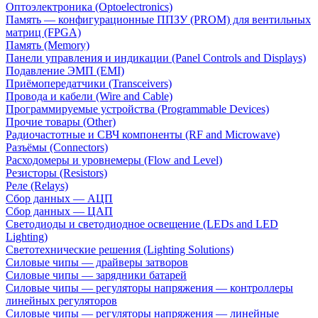
Оптоэлектроника (Optoelectronics)
Память — конфигурационные ППЗУ (PROM) для вентильных
матриц (FPGA)
Память (Memory)
Панели управления и индикации (Panel Controls and Displays)
Подавление ЭМП (EMI)
Приёмопередатчики (Transceivers)
Провода и кабели (Wire and Cable)
Программируемые устройства (Programmable Devices)
Прочие товары (Other)
Радиочастотные и СВЧ компоненты (RF and Microwave)
Разъёмы (Connectors)
Расходомеры и уровнемеры (Flow and Level)
Резисторы (Resistors)
Реле (Relays)
Сбор данных — АЦП
Сбор данных — ЦАП
Светодиоды и светодиодное освещение (LEDs and LED
Lighting)
Светотехнические решения (Lighting Solutions)
Силовые чипы — драйверы затворов
Силовые чипы — зарядники батарей
Силовые чипы — регуляторы напряжения — контроллеры
линейных регуляторов
Силовые чипы — регуляторы напряжения — линейные