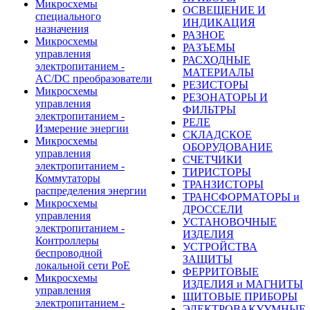
Микросхемы
ОСВЕЩЕНИЕ И
специального
ИНДИКАЦИЯ
назначения
РАЗНОЕ
Микросхемы
РАЗЪЕМЫ
управления
РАСХОДНЫЕ
электропитанием -
МАТЕРИАЛЫ
AC/DC преобразователи
РЕЗИСТОРЫ
Микросхемы
РЕЗОНАТОРЫ И
управления
ФИЛЬТРЫ
электропитанием -
РЕЛЕ
Измерение энергии
СКЛАДСКОЕ
Микросхемы
ОБОРУДОВАНИЕ
управления
СЧЕТЧИКИ
электропитанием -
ТИРИСТОРЫ
Коммутаторы
ТРАНЗИСТОРЫ
распределения энергии
ТРАНСФОРМАТОРЫ и
Микросхемы
ДРОССЕЛИ
управления
УСТАНОВОЧНЫЕ
электропитанием -
ИЗДЕЛИЯ
Контроллеры
УСТРОЙСТВА
беспроводной
ЗАЩИТЫ
локальной сети PoE
ФЕРРИТОВЫЕ
Микросхемы
ИЗДЕЛИЯ и МАГНИТЫ
управления
ЩИТОВЫЕ ПРИБОРЫ
электропитанием -
ЭЛЕКТРОВАКУУМНЫЕ