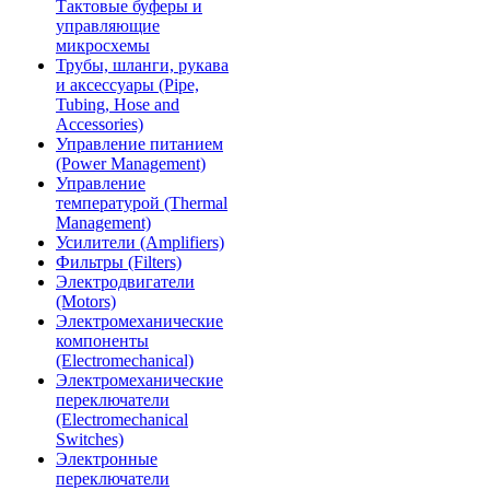
Тактовые буферы и
управляющие
микросхемы
Трубы, шланги, рукава
и аксессуары (Pipe,
Tubing, Hose and
Accessories)
Управление питанием
(Power Management)
Управление
температурой (Thermal
Management)
Усилители (Amplifiers)
Фильтры (Filters)
Электродвигатели
(Motors)
Электромеханические
компоненты
(Electromechanical)
Электромеханические
переключатели
(Electromechanical
Switches)
Электронные
переключатели