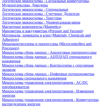
Логические микросхемы - Сигнальные коммутаторы,
Мультиплексоры, Декодеры
Логические микросхемы - Специальные
Логические микросхемы - Счетчики, Делители
Логические микросхемы - Триггеры
Логические микросхемы - Универсальная шина
Магнитные компоненты (Magnetics)
Манометры и вакуумметры (Pressure and Vacuum)
Материалы, химикаты и клеи (Materials, Chemicals and
Adhesives)
Микроконтроллеры и процессоры (Microcontrollers and
Processors)
Микросхемы сбора данных - Аналоговые препроцессоры
Микросхемы сбора данных - АЦП/ЦАП специального
назначения
Микросхемы сбора данных - Контроллеры с сенсорным
экраном
Микросхемы сбора данных - Цифровые потенциометры
Микросхемы специального назначения
Микросхемы управления электропитанием - AC/DC
преобразователи
Микросхемы управления электропитанием - Измерение
энергии
Микросхемы управления электропитанием - Коммутаторы
распределения энергии