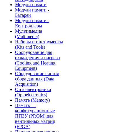
Модули памяти
Модули памяти -
Батареи
Модули памяти -
Контроллеры
Мультимедиа
(Multimedia)
Наборы и инструменты
(Kits and Tools)
Оборудование для
охлаждения и нагрева
(Cooling and Heating
Equipment)
Оборудование систем
сбора данных (Data
Acquisition)
Оптоэлектроника
(Optoelectronics)
Память (Memory)
Память —
конфигурационные
ППЗУ (PROM) для
вентильных матриц
(FPGA)
Панели управления и