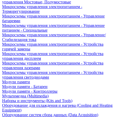
управления Мостовые, Полумостовые
Микросхемы управления электропитанием -
Терморегулирование
Микросхемы управления электропитанием - Управление
батареями
Микросхемы управления электропитанием - Управление
питанием - Специальные
Микросхемы управления электропитанием - Управление/
Стабилизация тока
Микросхемы управления электропитанием - Устройства
горячей замены
Микросхемы управления электропитанием - Устройства
управления дисплеем
Микросхемы управления электропитанием - Устройства
управления лазерами
Микросхемы управления электропитанием - Устройства
управления светодиодами
Модули памяти
Модули памяти - Батареи
Модули памяти - Контроллеры
Мультимедиа (Multimedia)
Наборы и инструменты (Kits and Tools)
Оборудование для охлаждения и нагрева (Cooling and Heating
Equipment)
Оборудование систем сбора данных (Data Acquisition)