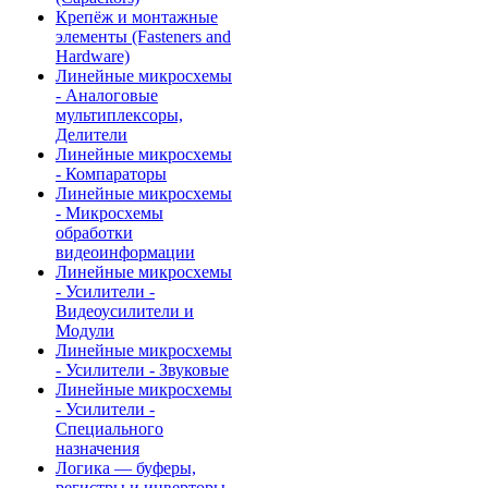
Крепёж и монтажные
элементы (Fasteners and
Hardware)
Линейные микросхемы
- Аналоговые
мультиплексоры,
Делители
Линейные микросхемы
- Компараторы
Линейные микросхемы
- Микросхемы
обработки
видеоинформации
Линейные микросхемы
- Усилители -
Видеоусилители и
Модули
Линейные микросхемы
- Усилители - Звуковые
Линейные микросхемы
- Усилители -
Специального
назначения
Логика — буферы,
регистры и инверторы