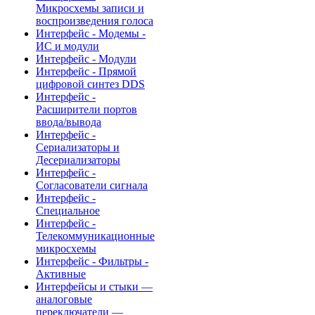
Микросхемы записи и
воспроизведения голоса
Интерфейс - Модемы -
ИС и модули
Интерфейс - Модули
Интерфейс - Прямой
цифровой синтез DDS
Интерфейс -
Расширители портов
ввода/вывода
Интерфейс -
Сериализаторы и
Десериализаторы
Интерфейс -
Согласователи сигнала
Интерфейс -
Специальное
Интерфейс -
Телекоммуникационные
микросхемы
Интерфейс - Фильтры -
Активные
Интерфейсы и стыки —
аналоговые
переключатели —