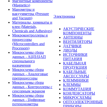
Магнитные компоненты
(Magnetics)
Манометры и
вакуумметры (Pressure
Электроника
and Vacuum)
Материалы, химикаты и
клеи (Materials,
АКУСТИЧЕСКИЕ
Chemicals and Adhesives)
КОМПОНЕНТЫ
Микроконтроллеры и
АНТЕННЫ
процессоры
ВЕНТИЛЯТОРЫ
(Microcontrollers and
ДАТЧИКИ
Processors)
ДИОДЫ
Микросхемы сбора
ИСТОЧНИКИ
данных - АЦП/ЦАП
ПИТАНИЯ
специального
КАБЕЛЬНАЯ
назначения
ПРОДУКЦИЯ
Микросхемы сбора
КАБЕЛЬНЫЕ
данных - Аналоговые
АКСЕССУАРЫ
препроцессоры
КЛЕММНИКИ
Микросхемы сбора
КЛЕММЫ
данных - Контроллеры с
КОММУТАЦИЯ
сенсорным экраном
КОНДЕНСАТОРЫ
Микросхемы сбора
МИКРОСХЕМЫ
данных - Цифровые
ОПТОЭЛЕКТРОННЫЕ
потенциометры
ПРИБОРЫ