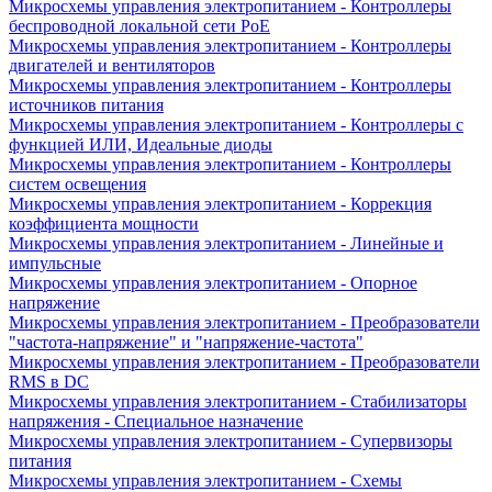
Микросхемы управления электропитанием - Контроллеры
беспроводной локальной сети PoE
Микросхемы управления электропитанием - Контроллеры
двигателей и вентиляторов
Микросхемы управления электропитанием - Контроллеры
источников питания
Микросхемы управления электропитанием - Контроллеры с
функцией ИЛИ, Идеальные диоды
Микросхемы управления электропитанием - Контроллеры
систем освещения
Микросхемы управления электропитанием - Коррекция
коэффициента мощности
Микросхемы управления электропитанием - Линейные и
импульсные
Микросхемы управления электропитанием - Опорное
напряжение
Микросхемы управления электропитанием - Преобразователи
"частота-напряжение" и "напряжение-частота"
Микросхемы управления электропитанием - Преобразователи
RMS в DC
Микросхемы управления электропитанием - Стабилизаторы
напряжения - Специальное назначение
Микросхемы управления электропитанием - Супервизоры
питания
Микросхемы управления электропитанием - Схемы