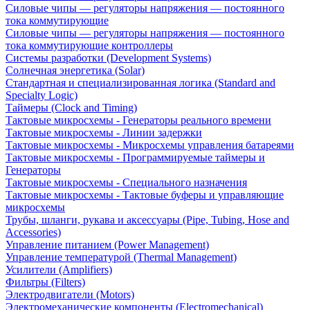
Силовые чипы — регуляторы напряжения — постоянного
тока коммутирующие
Силовые чипы — регуляторы напряжения — постоянного
тока коммутирующие контроллеры
Системы разработки (Development Systems)
Солнечная энергетика (Solar)
Стандартная и специализированная логика (Standard and
Specialty Logic)
Таймеры (Clock and Timing)
Тактовые микросхемы - Генераторы реального времени
Тактовые микросхемы - Линии задержки
Тактовые микросхемы - Микросхемы управления батареями
Тактовые микросхемы - Программируемые таймеры и
Генераторы
Тактовые микросхемы - Специального назначения
Тактовые микросхемы - Тактовые буферы и управляющие
микросхемы
Трубы, шланги, рукава и аксессуары (Pipe, Tubing, Hose and
Accessories)
Управление питанием (Power Management)
Управление температурой (Thermal Management)
Усилители (Amplifiers)
Фильтры (Filters)
Электродвигатели (Motors)
Электромеханические компоненты (Electromechanical)