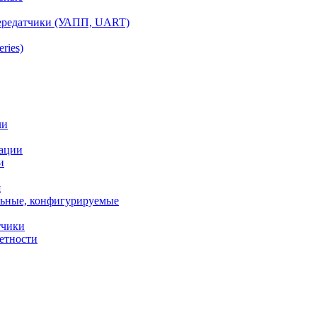
ередатчики (УАПП, UART)
ries)
ли
ации
и
я
ьные, конфигурируемые
тчики
етности