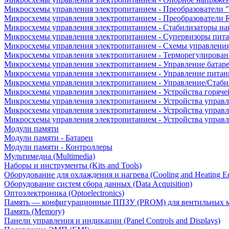
Микросхемы управления электропитанием - Преобразователи "
Микросхемы управления электропитанием - Преобразователи
Микросхемы управления электропитанием - Стабилизаторы на
Микросхемы управления электропитанием - Супервизоры пит
Микросхемы управления электропитанием - Схемы управлени
Микросхемы управления электропитанием - Терморегулирован
Микросхемы управления электропитанием - Управление батар
Микросхемы управления электропитанием - Управление питан
Микросхемы управления электропитанием - Управление/Стаби
Микросхемы управления электропитанием - Устройства горяче
Микросхемы управления электропитанием - Устройства управ
Микросхемы управления электропитанием - Устройства управл
Микросхемы управления электропитанием - Устройства управ
Модули памяти
Модули памяти - Батареи
Модули памяти - Контроллеры
Мультимедиа (Multimedia)
Наборы и инструменты (Kits and Tools)
Оборудование для охлаждения и нагрева (Cooling and Heating E
Оборудование систем сбора данных (Data Acquisition)
Оптоэлектроника (Optoelectronics)
Память — конфигурационные ППЗУ (PROM) для вентильных 
Память (Memory)
Панели управления и индикации (Panel Controls and Displays)