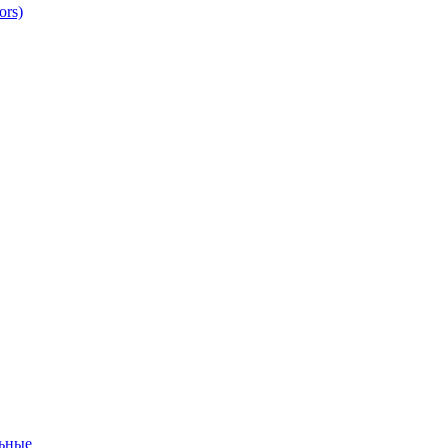
ors)
ьные