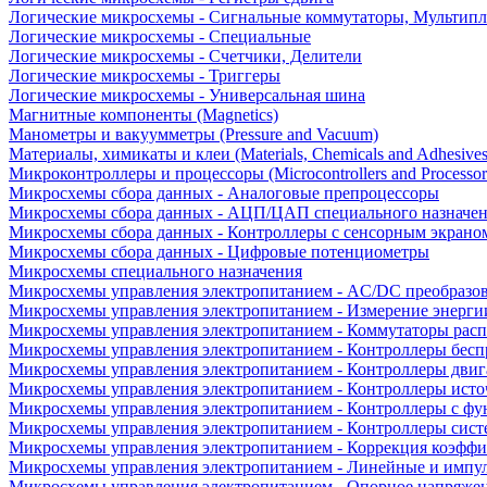
Логические микросхемы - Сигнальные коммутаторы, Мультипл
Логические микросхемы - Специальные
Логические микросхемы - Счетчики, Делители
Логические микросхемы - Триггеры
Логические микросхемы - Универсальная шина
Магнитные компоненты (Magnetics)
Манометры и вакуумметры (Pressure and Vacuum)
Материалы, химикаты и клеи (Materials, Chemicals and Adhesives
Микроконтроллеры и процессоры (Microcontrollers and Processor
Микросхемы сбора данных - Аналоговые препроцессоры
Микросхемы сбора данных - АЦП/ЦАП специального назначе
Микросхемы сбора данных - Контроллеры с сенсорным экрано
Микросхемы сбора данных - Цифровые потенциометры
Микросхемы специального назначения
Микросхемы управления электропитанием - AC/DC преобразо
Микросхемы управления электропитанием - Измерение энерги
Микросхемы управления электропитанием - Коммутаторы расп
Микросхемы управления электропитанием - Контроллеры бесп
Микросхемы управления электропитанием - Контроллеры двиг
Микросхемы управления электропитанием - Контроллеры исто
Микросхемы управления электропитанием - Контроллеры с ф
Микросхемы управления электропитанием - Контроллеры сист
Микросхемы управления электропитанием - Коррекция коэфф
Микросхемы управления электропитанием - Линейные и импу
Микросхемы управления электропитанием - Опорное напряже