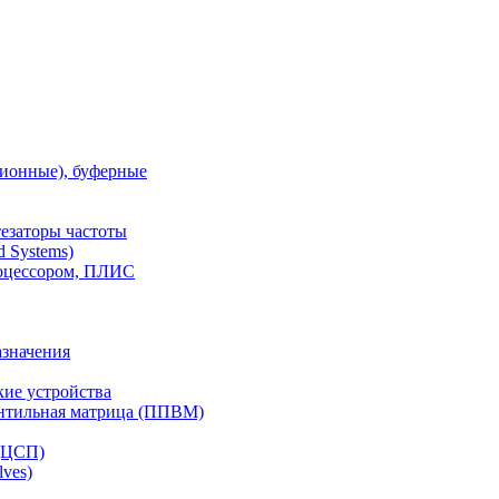
ионные), буферные
тезаторы частоты
 Systems)
роцессором, ПЛИС
азначения
ие устройства
ентильная матрица (ППВМ)
(ЦСП)
lves)