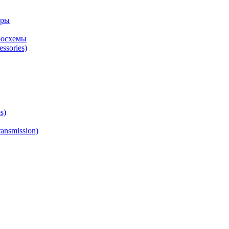
оры
росхемы
ssories)
s)
ansmission)