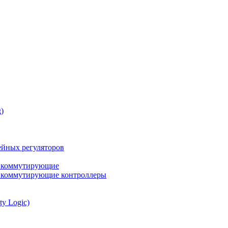
)
йных регуляторов
а коммутирующие
а коммутирующие контроллеры
ty Logic)