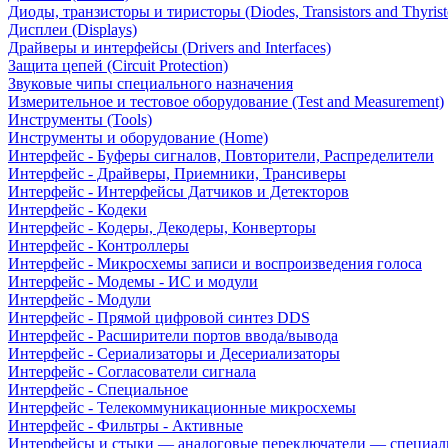
Диоды, транзисторы и тиристоры (Diodes, Transistors and Thyrist
Дисплеи (Displays)
Драйверы и интерфейсы (Drivers and Interfaces)
Защита цепей (Circuit Protection)
Звуковые чипы специального назначения
Измерительное и тестовое оборудование (Test and Measurement)
Инструменты (Tools)
Инструменты и оборудование (Home)
Интерфейс - Буферы сигналов, Повторители, Распределители
Интерфейс - Драйверы, Приемники, Трансиверы
Интерфейс - Интерфейсы Датчиков и Детекторов
Интерфейс - Кодеки
Интерфейс - Кодеры, Декодеры, Конверторы
Интерфейс - Контроллеры
Интерфейс - Микросхемы записи и воспроизведения голоса
Интерфейс - Модемы - ИС и модули
Интерфейс - Модули
Интерфейс - Прямой цифровой синтез DDS
Интерфейс - Расширители портов ввода/вывода
Интерфейс - Сериализаторы и Десериализаторы
Интерфейс - Согласователи сигнала
Интерфейс - Специальное
Интерфейс - Телекоммуникационные микросхемы
Интерфейс - Фильтры - Активные
Интерфейсы и стыки — аналоговые переключатели — специал