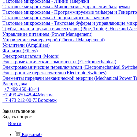
Тактовые микросхемы - Линии задержки
Тактовые микросхемы - Микросхемы управления батареями
Тактовые микросхемы - Программируемые таймеры и Генерат
Тактовые микросхемы - Специального назначения
Тактовые микросхемы - Тактовые буферы и управляющие мик
Трубы, шланги, рукава и аксессуары (Pipe, Tubing, Hose and Acce
Управление питанием (Power Management)
Управление температурой (Thermal Management)
Усилители (Amplifiers)
Фильтры (Filters)
Электродвигатели (Motors)
Электромеханические компоненты (Electromechanical)
Электромеханические переключатели (Electromechanical Switche
Электронные переключатели (Electronic Switches)
Элементы передачи механической энергии (Mechanical Power Tr
Распродажа
+7 499 450-48-44
+7 499 450-48-44
Москва
+7 473 212-00-73
Воронеж
Заказать звонок
Задать вопрос
Войти
Корзина
0