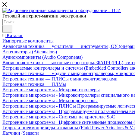
Готовый интернет-магазин электроники
Каталог
Импортные компоненты
Аналоговая техника — усилители — инструменты, ОУ (операц
Аттенюаторы (Attenuators)
Аудиокомпоненты (Audio Components)
Временна́я техника — тактовые генераторы, ФАПЧ (PLL), син
Встраиваемые контроллеры и системы (Embedded Controllers and
Встроенная техника — модули с микроконтроллером, микроп
Встроенная техника — ПЛИСы с микроконтроллерами
Встроенная техника — ПЛМы
Встроенные микросхемы - Микроконтроллеры
Встроенные микросхемы - Микроконтроллеры специального н
Встроенные микросхемы - Микропроцессоры
Встроенные микросхемы - ПЛИСы Программируемые логическ
Встроенные микросхемы - Программируемая пользователем в
Встроенные микросхемы - Системы на кристалле SoC
Встроенные микросхемы - Цифровые сигнальные процессоры 
Гидро- и пневмоприводы и клапаны (Fluid Power Actuators & Va
Датчики (Sensors)