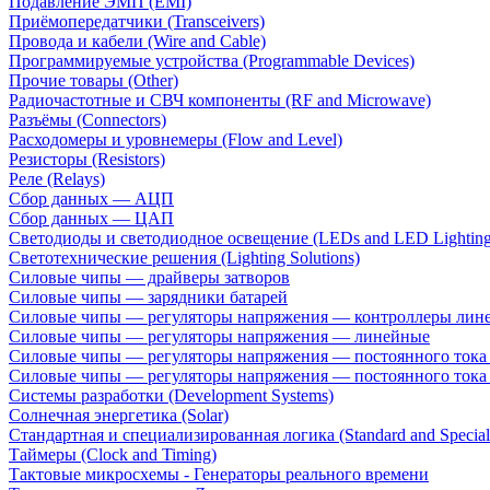
Подавление ЭМП (EMI)
Приёмопередатчики (Transceivers)
Провода и кабели (Wire and Cable)
Программируемые устройства (Programmable Devices)
Прочие товары (Other)
Радиочастотные и СВЧ компоненты (RF and Microwave)
Разъёмы (Connectors)
Расходомеры и уровнемеры (Flow and Level)
Резисторы (Resistors)
Реле (Relays)
Сбор данных — АЦП
Сбор данных — ЦАП
Светодиоды и светодиодное освещение (LEDs and LED Lighting
Светотехнические решения (Lighting Solutions)
Силовые чипы — драйверы затворов
Силовые чипы — зарядники батарей
Силовые чипы — регуляторы напряжения — контроллеры лине
Силовые чипы — регуляторы напряжения — линейные
Силовые чипы — регуляторы напряжения — постоянного ток
Силовые чипы — регуляторы напряжения — постоянного ток
Системы разработки (Development Systems)
Солнечная энергетика (Solar)
Стандартная и специализированная логика (Standard and Special
Таймеры (Clock and Timing)
Тактовые микросхемы - Генераторы реального времени