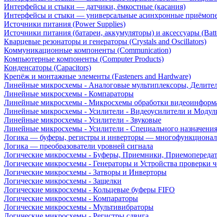
Интерфейсы и стыки — датчики, ёмкостные (касания)
Интерфейсы и стыки — универсальные асинхронные приёмоп
Источники питания (Power Supplies)
Источники питания (батареи, аккумуляторы) и аксессуары (Batte
Кварцевые резонаторы и генераторы (Crystals and Oscillators)
Коммуникационные компоненты (Communication)
Компьютерные компоненты (Computer Products)
Конденсаторы (Capacitors)
Крепёж и монтажные элементы (Fasteners and Hardware)
Линейные микросхемы - Аналоговые мультиплексоры, Делите
Линейные микросхемы - Компараторы
Линейные микросхемы - Микросхемы обработки видеоинформ
Линейные микросхемы - Усилители - Видеоусилители и Модул
Линейные микросхемы - Усилители - Звуковые
Линейные микросхемы - Усилители - Специального назначени
Логика — буферы, регистры и инверторы — многофункционал
Логика — преобразователи уровней сигнала
Логические микросхемы - Буферы, Приемники, Приемопереда
Логические микросхемы - Генераторы и Устройства проверки ч
Логические микросхемы - Затворы и Инверторы
Логические микросхемы - Защелки
Логические микросхемы - Кольцевые буферы FIFO
Логические микросхемы - Компараторы
Логические микросхемы - Мультивибраторы
Логические микросхемы - Регистры сдвига