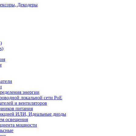
ексоры, Декодеры
)
s)
ния
м
ватели
и
ределения энергии
роводной локальной сети PoE
ателей и вентиляторов
чников питания
ункцией ИЛИ, Идеальные диоды
ем освещения
ициента мощности
льсные
ние