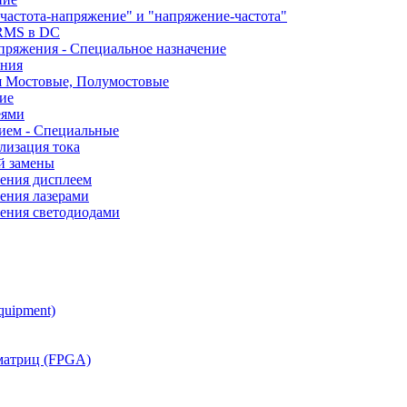
частота-напряжение" и "напряжение-частота"
 RMS в DC
пряжения - Специальное назначение
ания
я Мостовые, Полумостовые
ие
еями
ием - Специальные
лизация тока
й замены
ления дисплеем
ения лазерами
ления светодиодами
quipment)
матриц (FPGA)