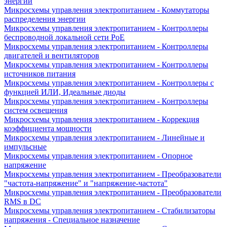
энергии
Микросхемы управления электропитанием - Коммутаторы
распределения энергии
Микросхемы управления электропитанием - Контроллеры
беспроводной локальной сети PoE
Микросхемы управления электропитанием - Контроллеры
двигателей и вентиляторов
Микросхемы управления электропитанием - Контроллеры
источников питания
Микросхемы управления электропитанием - Контроллеры с
функцией ИЛИ, Идеальные диоды
Микросхемы управления электропитанием - Контроллеры
систем освещения
Микросхемы управления электропитанием - Коррекция
коэффициента мощности
Микросхемы управления электропитанием - Линейные и
импульсные
Микросхемы управления электропитанием - Опорное
напряжение
Микросхемы управления электропитанием - Преобразователи
"частота-напряжение" и "напряжение-частота"
Микросхемы управления электропитанием - Преобразователи
RMS в DC
Микросхемы управления электропитанием - Стабилизаторы
напряжения - Специальное назначение