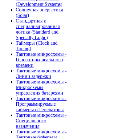
(Development Systems)
Солнечная энергетика
(Solar)
Стандартная и
специализированная
логика (Standard and
Specialty Logic)
Таймеры (Clock and
Timing)
Тактовые микросхемы -
Генераторы реального
времени
Тактовые микросхемы -
Линии задержки
Тактовые микросхемы -
Микросхемы
управления батареями
Тактовые микросхемы -
Программируемые
таймеры и Генераторы
Тактовые микросхемы -
Специального
назначения
Тактовые микросхемы -
Тактовые буферы и