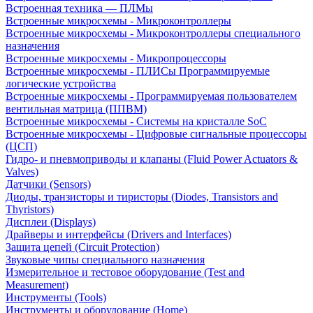
Встроенная техника — ПЛМы
Встроенные микросхемы - Микроконтроллеры
Встроенные микросхемы - Микроконтроллеры специального
назначения
Встроенные микросхемы - Микропроцессоры
Встроенные микросхемы - ПЛИСы Программируемые
логические устройства
Встроенные микросхемы - Программируемая пользователем
вентильная матрица (ППВМ)
Встроенные микросхемы - Системы на кристалле SoC
Встроенные микросхемы - Цифровые сигнальные процессоры
(ЦСП)
Гидро- и пневмоприводы и клапаны (Fluid Power Actuators &
Valves)
Датчики (Sensors)
Диоды, транзисторы и тиристоры (Diodes, Transistors and
Thyristors)
Дисплеи (Displays)
Драйверы и интерфейсы (Drivers and Interfaces)
Защита цепей (Circuit Protection)
Звуковые чипы специального назначения
Измерительное и тестовое оборудование (Test and
Measurement)
Инструменты (Tools)
Инструменты и оборудование (Home)