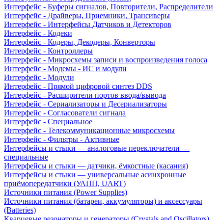
Интерфейс - Буферы сигналов, Повторители, Распределители
Интерфейс - Драйверы, Приемники, Трансиверы
Интерфейс - Интерфейсы Датчиков и Детекторов
Интерфейс - Кодеки
Интерфейс - Кодеры, Декодеры, Конверторы
Интерфейс - Контроллеры
Интерфейс - Микросхемы записи и воспроизведения голоса
Интерфейс - Модемы - ИС и модули
Интерфейс - Модули
Интерфейс - Прямой цифровой синтез DDS
Интерфейс - Расширители портов ввода/вывода
Интерфейс - Сериализаторы и Десериализаторы
Интерфейс - Согласователи сигнала
Интерфейс - Специальное
Интерфейс - Телекоммуникационные микросхемы
Интерфейс - Фильтры - Активные
Интерфейсы и стыки — аналоговые переключатели —
специальные
Интерфейсы и стыки — датчики, ёмкостные (касания)
Интерфейсы и стыки — универсальные асинхронные
приёмопередатчики (УАПП, UART)
Источники питания (Power Supplies)
Источники питания (батареи, аккумуляторы) и аксессуары
(Batteries)
Кварцевые резонаторы и генераторы (Crystals and Oscillators)