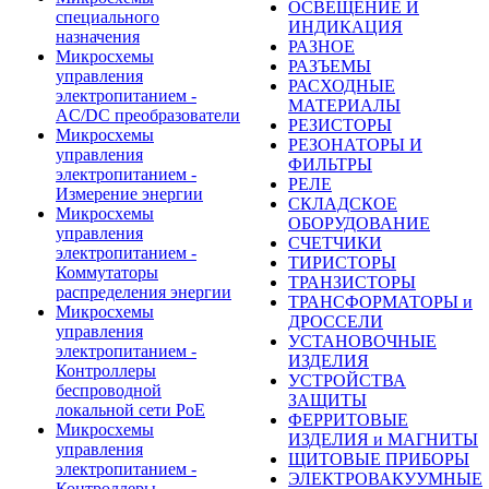
ОСВЕЩЕНИЕ И
специального
ИНДИКАЦИЯ
назначения
РАЗНОЕ
Микросхемы
РАЗЪЕМЫ
управления
РАСХОДНЫЕ
электропитанием -
МАТЕРИАЛЫ
AC/DC преобразователи
РЕЗИСТОРЫ
Микросхемы
РЕЗОНАТОРЫ И
управления
ФИЛЬТРЫ
электропитанием -
РЕЛЕ
Измерение энергии
СКЛАДСКОЕ
Микросхемы
ОБОРУДОВАНИЕ
управления
СЧЕТЧИКИ
электропитанием -
ТИРИСТОРЫ
Коммутаторы
ТРАНЗИСТОРЫ
распределения энергии
ТРАНСФОРМАТОРЫ и
Микросхемы
ДРОССЕЛИ
управления
УСТАНОВОЧНЫЕ
электропитанием -
ИЗДЕЛИЯ
Контроллеры
УСТРОЙСТВА
беспроводной
ЗАЩИТЫ
локальной сети PoE
ФЕРРИТОВЫЕ
Микросхемы
ИЗДЕЛИЯ и МАГНИТЫ
управления
ЩИТОВЫЕ ПРИБОРЫ
электропитанием -
ЭЛЕКТРОВАКУУМНЫЕ
Контроллеры