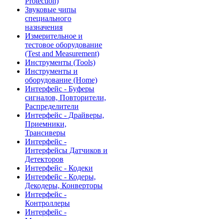
Protection)
Звуковые чипы
специального
назначения
Измерительное и
тестовое оборудование
(Test and Measurement)
Инструменты (Tools)
Инструменты и
оборудование (Home)
Интерфейс - Буферы
сигналов, Повторители,
Распределители
Интерфейс - Драйверы,
Приемники,
Трансиверы
Интерфейс -
Интерфейсы Датчиков и
Детекторов
Интерфейс - Кодеки
Интерфейс - Кодеры,
Декодеры, Конверторы
Интерфейс -
Контроллеры
Интерфейс -