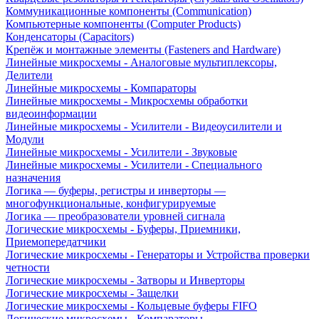
Коммуникационные компоненты (Communication)
Компьютерные компоненты (Computer Products)
Конденсаторы (Capacitors)
Крепёж и монтажные элементы (Fasteners and Hardware)
Линейные микросхемы - Аналоговые мультиплексоры,
Делители
Линейные микросхемы - Компараторы
Линейные микросхемы - Микросхемы обработки
видеоинформации
Линейные микросхемы - Усилители - Видеоусилители и
Модули
Линейные микросхемы - Усилители - Звуковые
Линейные микросхемы - Усилители - Специального
назначения
Логика — буферы, регистры и инверторы —
многофункциональные, конфигурируемые
Логика — преобразователи уровней сигнала
Логические микросхемы - Буферы, Приемники,
Приемопередатчики
Логические микросхемы - Генераторы и Устройства проверки
четности
Логические микросхемы - Затворы и Инверторы
Логические микросхемы - Защелки
Логические микросхемы - Кольцевые буферы FIFO
Логические микросхемы - Компараторы