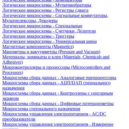
Логические микросхемы - Мультивибраторы
Логические микросхемы - Регистры сдвига
Логические микросхемы - Сигнальные коммутаторы,
Мультиплексоры, Декодеры
Логические микросхемы - Специальные
Логические микросхемы - Счетчики, Делители
Логические микросхемы - Триггеры
Логические микросхемы - Универсальная шина
Магнитные компоненты (Magnetics)
Манометры и вакуумметры (Pressure and Vacuum)
Материалы, химикаты и клеи (Materials, Chemicals and
Adhesives)
Микроконтроллеры и процессоры (Microcontrollers and
Processors)
Микросхемы сбора данных - Аналоговые препроцессоры
Микросхемы сбора данных - АЦП/ЦАП специального
назначения
Микросхемы сбора данных - Контроллеры с сенсорным
экраном
Микросхемы сбора данных - Цифровые потенциометры
Микросхемы специального назначения
Микросхемы управления электропитанием - AC/DC
преобразователи
Микросхемы управления электропитанием - Измерение