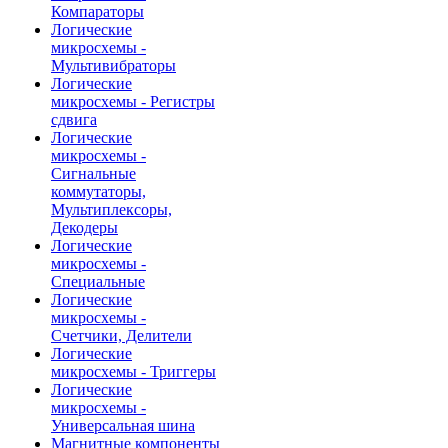
Компараторы
Логические
микросхемы -
Мультивибраторы
Логические
микросхемы - Регистры
сдвига
Логические
микросхемы -
Сигнальные
коммутаторы,
Мультиплексоры,
Декодеры
Логические
микросхемы -
Специальные
Логические
микросхемы -
Счетчики, Делители
Логические
микросхемы - Триггеры
Логические
микросхемы -
Универсальная шина
Магнитные компоненты