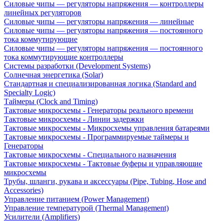
Силовые чипы — регуляторы напряжения — контроллеры
линейных регуляторов
Силовые чипы — регуляторы напряжения — линейные
Силовые чипы — регуляторы напряжения — постоянного
тока коммутирующие
Силовые чипы — регуляторы напряжения — постоянного
тока коммутирующие контроллеры
Системы разработки (Development Systems)
Солнечная энергетика (Solar)
Стандартная и специализированная логика (Standard and
Specialty Logic)
Таймеры (Clock and Timing)
Тактовые микросхемы - Генераторы реального времени
Тактовые микросхемы - Линии задержки
Тактовые микросхемы - Микросхемы управления батареями
Тактовые микросхемы - Программируемые таймеры и
Генераторы
Тактовые микросхемы - Специального назначения
Тактовые микросхемы - Тактовые буферы и управляющие
микросхемы
Трубы, шланги, рукава и аксессуары (Pipe, Tubing, Hose and
Accessories)
Управление питанием (Power Management)
Управление температурой (Thermal Management)
Усилители (Amplifiers)