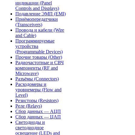
индикации (Panel
Controls and Displays)
Подавление ЭМП (EMI)
Приёмопередатчики
(Transceivers)
Провода и кабели (Wire
and Cable)
Программируемые
устройства
(Programmable Devices)
Прочие товары (Other)
Радиочастотные и СВЧ
компоненты (RF and
Microwave)
Разъёмы (Connectors)
Расходомеры и
уровнемеры (Flow and
Level)
Резисторы (Resistors)
Реле (Relays)
Сбор данных — АЦП
Сбор данных — ЦАП
Светодиоды и
светодиодное
освещение (LEDs and