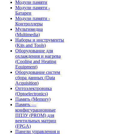
Модули памяти
Модули памяти -
Батареи
Модули памяти -
Контроллеры
Мультимедиа
(Multimedia)
Наборы и инструменты
(Kits and Tools)
Оборудование для
охлаждения и нагрева
(Cooling and Heating
Equipment)
Оборудование систем
сбора данных (Data
Acquisition)
Оптоэлектроника
(Optoelectronics)
Память (Memory)
Память —
конфигурационные
ППЗУ (PROM) для
вентильных матриц
(FPGA)
Панели управления и