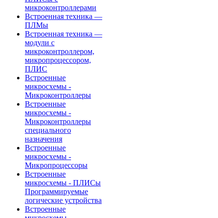
микроконтроллерами
Встроенная техника —
ПЛМы
Встроенная техника —
модули с
микроконтроллером,
микропроцессором,
ПЛИС
Встроенные
микросхемы -
Микроконтроллеры
Встроенные
микросхемы -
Микроконтроллеры
специального
назначения
Встроенные
микросхемы -
Микропроцессоры
Встроенные
микросхемы - ПЛИСы
Программируемые
логические устройства
Встроенные
микросхемы -