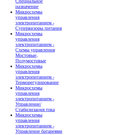
Специальное
назначение
Микросхемы
управления
электропитанием -
Супервизоры питания
Микросхемы
управления
электропитанием -
Схемы управления
Мостовые,
Полумостовые
Микросхемы
управления
электропитанием -
Терморегулирование
Микросхемы
управления
электропитанием -
Управление/
Стабилизация тока
Микросхемы
управления
электропитанием -
Управление батареями