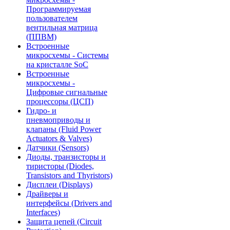
Программируемая
пользователем
вентильная матрица
(ППВМ)
Встроенные
микросхемы - Системы
на кристалле SoC
Встроенные
микросхемы -
Цифровые сигнальные
процессоры (ЦСП)
Гидро- и
пневмоприводы и
клапаны (Fluid Power
Actuators & Valves)
Датчики (Sensors)
Диоды, транзисторы и
тиристоры (Diodes,
Transistors and Thyristors)
Дисплеи (Displays)
Драйверы и
интерфейсы (Drivers and
Interfaces)
Защита цепей (Circuit