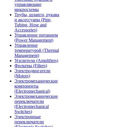
управляющие
микросхемы
Трубы, шланги, рукава
и аксессуары (Pipe,
Tubing, Hose and
Accessories)
Управление питанием
(Power Management)
Управление
температурой (Thermal
Management)
Усилители (Amplifiers)
Фильтры (Filters)
Электродвигатели
(Motors)
Электромеханические
компоненты
(Electromechanical)
Электромеханические
переключатели
(Electromechanical
Switches)
Электронные
переключатели
(Electronic Switches)