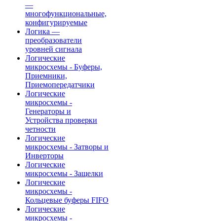
—
многофункциональные,
конфигурируемые
Логика —
преобразователи
уровней сигнала
Логические
микросхемы - Буферы,
Приемники,
Приемопередатчики
Логические
микросхемы -
Генераторы и
Устройства проверки
четности
Логические
микросхемы - Затворы и
Инверторы
Логические
микросхемы - Защелки
Логические
микросхемы -
Кольцевые буферы FIFO
Логические
микросхемы -