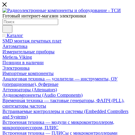
Готовый интернет-магазин электроники
Каталог
SMD монтаж печатных плат
Автоматика
Измерительные приборы
Мебель Viking
Позиции в наличии
Электроника
Импортные компоненты
Аналоговая техника — усилители — инструменты, ОУ
(операционные), буферные
Аттенюаторы (Attenuators)
Аудиокомпоненты (Audio Components)
Временна́я техника — тактовые генераторы, ФАПЧ (PLL),
синтезаторы частоты
Встраиваемые контроллеры и системы (Embedded Controllers
and Systems)
Встроенная техника — модули с микроконтроллером,
микропроцессором, ПЛИС
Встроенная техника — ПЛИСы с микроконтроллерами