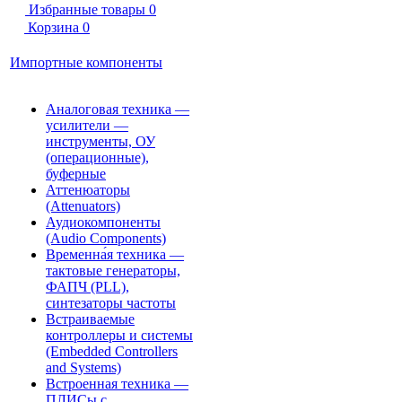
Избранные товары
0
Корзина
0
Импортные компоненты
Аналоговая техника —
усилители —
инструменты, ОУ
(операционные),
буферные
Аттенюаторы
(Attenuators)
Аудиокомпоненты
(Audio Components)
Временна́я техника —
тактовые генераторы,
ФАПЧ (PLL),
синтезаторы частоты
Встраиваемые
контроллеры и системы
(Embedded Controllers
and Systems)
Встроенная техника —
ПЛИСы с