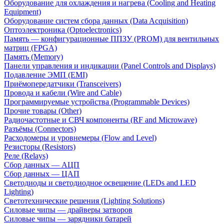
Оборудование для охлаждения и нагрева (Cooling and Heating
Equipment)
Оборудование систем сбора данных (Data Acquisition)
Оптоэлектроника (Optoelectronics)
Память — конфигурационные ППЗУ (PROM) для вентильных
матриц (FPGA)
Память (Memory)
Панели управления и индикации (Panel Controls and Displays)
Подавление ЭМП (EMI)
Приёмопередатчики (Transceivers)
Провода и кабели (Wire and Cable)
Программируемые устройства (Programmable Devices)
Прочие товары (Other)
Радиочастотные и СВЧ компоненты (RF and Microwave)
Разъёмы (Connectors)
Расходомеры и уровнемеры (Flow and Level)
Резисторы (Resistors)
Реле (Relays)
Сбор данных — АЦП
Сбор данных — ЦАП
Светодиоды и светодиодное освещение (LEDs and LED
Lighting)
Светотехнические решения (Lighting Solutions)
Силовые чипы — драйверы затворов
Силовые чипы — зарядники батарей