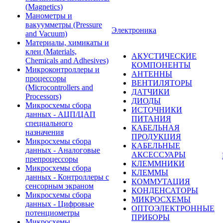
(Magnetics)
Манометры и
вакуумметры (Pressure
Электроника
and Vacuum)
Материалы, химикаты и
клеи (Materials,
АКУСТИЧЕСКИЕ
Chemicals and Adhesives)
КОМПОНЕНТЫ
Микроконтроллеры и
АНТЕННЫ
процессоры
ВЕНТИЛЯТОРЫ
(Microcontrollers and
ДАТЧИКИ
Processors)
ДИОДЫ
Микросхемы сбора
ИСТОЧНИКИ
данных - АЦП/ЦАП
ПИТАНИЯ
специального
КАБЕЛЬНАЯ
назначения
ПРОДУКЦИЯ
Микросхемы сбора
КАБЕЛЬНЫЕ
данных - Аналоговые
АКСЕССУАРЫ
препроцессоры
КЛЕММНИКИ
Микросхемы сбора
КЛЕММЫ
данных - Контроллеры с
КОММУТАЦИЯ
сенсорным экраном
КОНДЕНСАТОРЫ
Микросхемы сбора
МИКРОСХЕМЫ
данных - Цифровые
ОПТОЭЛЕКТРОННЫЕ
потенциометры
ПРИБОРЫ
Микросхемы