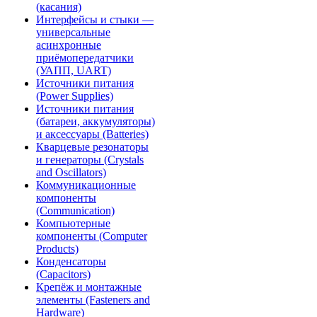
(касания)
Интерфейсы и стыки —
универсальные
асинхронные
приёмопередатчики
(УАПП, UART)
Источники питания
(Power Supplies)
Источники питания
(батареи, аккумуляторы)
и аксессуары (Batteries)
Кварцевые резонаторы
и генераторы (Crystals
and Oscillators)
Коммуникационные
компоненты
(Communication)
Компьютерные
компоненты (Computer
Products)
Конденсаторы
(Capacitors)
Крепёж и монтажные
элементы (Fasteners and
Hardware)