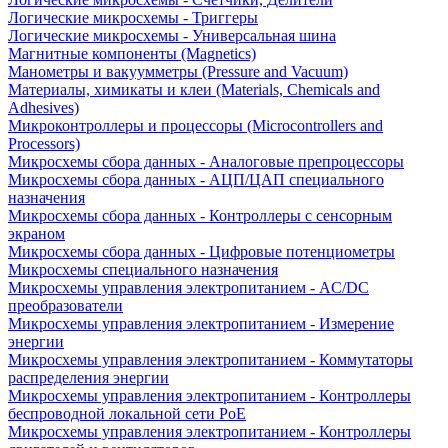
Логические микросхемы - Триггеры
Логические микросхемы - Универсальная шина
Магнитные компоненты (Magnetics)
Манометры и вакуумметры (Pressure and Vacuum)
Материалы, химикаты и клеи (Materials, Chemicals and
Adhesives)
Микроконтроллеры и процессоры (Microcontrollers and
Processors)
Микросхемы сбора данных - Аналоговые препроцессоры
Микросхемы сбора данных - АЦП/ЦАП специального
назначения
Микросхемы сбора данных - Контроллеры с сенсорным
экраном
Микросхемы сбора данных - Цифровые потенциометры
Микросхемы специального назначения
Микросхемы управления электропитанием - AC/DC
преобразователи
Микросхемы управления электропитанием - Измерение
энергии
Микросхемы управления электропитанием - Коммутаторы
распределения энергии
Микросхемы управления электропитанием - Контроллеры
беспроводной локальной сети PoE
Микросхемы управления электропитанием - Контроллеры