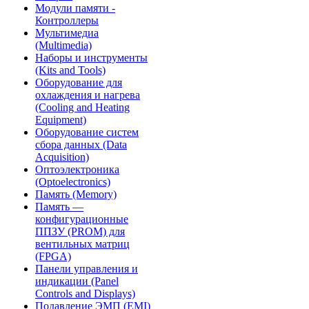
Модули памяти -
Контроллеры
Мультимедиа
(Multimedia)
Наборы и инструменты
(Kits and Tools)
Оборудование для
охлаждения и нагрева
(Cooling and Heating
Equipment)
Оборудование систем
сбора данных (Data
Acquisition)
Оптоэлектроника
(Optoelectronics)
Память (Memory)
Память —
конфигурационные
ППЗУ (PROM) для
вентильных матриц
(FPGA)
Панели управления и
индикации (Panel
Controls and Displays)
Подавление ЭМП (EMI)