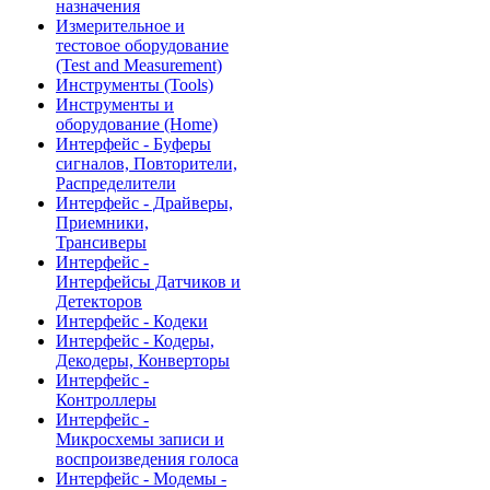
назначения
Измерительное и
тестовое оборудование
(Test and Measurement)
Инструменты (Tools)
Инструменты и
оборудование (Home)
Интерфейс - Буферы
сигналов, Повторители,
Распределители
Интерфейс - Драйверы,
Приемники,
Трансиверы
Интерфейс -
Интерфейсы Датчиков и
Детекторов
Интерфейс - Кодеки
Интерфейс - Кодеры,
Декодеры, Конверторы
Интерфейс -
Контроллеры
Интерфейс -
Микросхемы записи и
воспроизведения голоса
Интерфейс - Модемы -