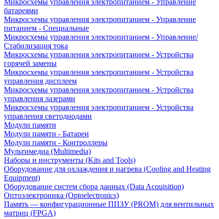
Микросхемы управления электропитанием - Управление
батареями
Микросхемы управления электропитанием - Управление
питанием - Специальные
Микросхемы управления электропитанием - Управление/
Стабилизация тока
Микросхемы управления электропитанием - Устройства
горячей замены
Микросхемы управления электропитанием - Устройства
управления дисплеем
Микросхемы управления электропитанием - Устройства
управления лазерами
Микросхемы управления электропитанием - Устройства
управления светодиодами
Модули памяти
Модули памяти - Батареи
Модули памяти - Контроллеры
Мультимедиа (Multimedia)
Наборы и инструменты (Kits and Tools)
Оборудование для охлаждения и нагрева (Cooling and Heating
Equipment)
Оборудование систем сбора данных (Data Acquisition)
Оптоэлектроника (Optoelectronics)
Память — конфигурационные ППЗУ (PROM) для вентильных
матриц (FPGA)