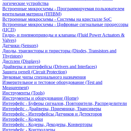
логические устройства
Встроенные микросхемы - Программируемая пользователем
вентильная матрица (ППВМ)
Встроенные микросхемы - Системы на кристалле SoC
Встроенные микросхемы - Цифровые сигнальные процессоры
(ЦСП)
Гидро- и пневмоприводы и клапаны (Fluid Power Actuators &
Valves)
Датчики (Sensors)
Диоды, транзисторы и тиристоры (Diodes, Transistors and
Thyristors)
Дисплеи (Displays)
Драйверы и интерфейсы (Drivers and Interfaces)
Защита цепей (Circuit Protection)
Звуковые чипы специального назначения
Измерительное и тестовое оборудование (Test and
Measurement)
Инструменты (Tools)
Инструменты и оборудование (Home)
Интерфейс - Буферы сигналов, Повторители, Распределители
Интерфейс - Драйверы, Приемники, Трансиверы
Интерфейс - Интерфейсы Датчиков и Детекторов
Интерфейс - Кодеки
Интерфейс - Кодеры, Декодеры, Конверторы
Интерфейс - Контроллеры