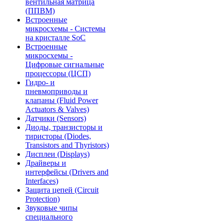
вентильная матрица
(ППВМ)
Встроенные
микросхемы - Системы
на кристалле SoC
Встроенные
микросхемы -
Цифровые сигнальные
процессоры (ЦСП)
Гидро- и
пневмоприводы и
клапаны (Fluid Power
Actuators & Valves)
Датчики (Sensors)
Диоды, транзисторы и
тиристоры (Diodes,
Transistors and Thyristors)
Дисплеи (Displays)
Драйверы и
интерфейсы (Drivers and
Interfaces)
Защита цепей (Circuit
Protection)
Звуковые чипы
специального