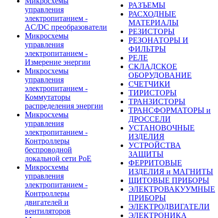
Микросхемы
РАЗЪЕМЫ
управления
РАСХОДНЫЕ
электропитанием -
МАТЕРИАЛЫ
AC/DC преобразователи
РЕЗИСТОРЫ
Микросхемы
РЕЗОНАТОРЫ И
управления
ФИЛЬТРЫ
электропитанием -
РЕЛЕ
Измерение энергии
СКЛАДСКОЕ
Микросхемы
ОБОРУДОВАНИЕ
управления
СЧЕТЧИКИ
электропитанием -
ТИРИСТОРЫ
Коммутаторы
ТРАНЗИСТОРЫ
распределения энергии
ТРАНСФОРМАТОРЫ и
Микросхемы
ДРОССЕЛИ
управления
УСТАНОВОЧНЫЕ
электропитанием -
ИЗДЕЛИЯ
Контроллеры
УСТРОЙСТВА
беспроводной
ЗАЩИТЫ
локальной сети PoE
ФЕРРИТОВЫЕ
Микросхемы
ИЗДЕЛИЯ и МАГНИТЫ
управления
ЩИТОВЫЕ ПРИБОРЫ
электропитанием -
ЭЛЕКТРОВАКУУМНЫЕ
Контроллеры
ПРИБОРЫ
двигателей и
ЭЛЕКТРОДВИГАТЕЛИ
вентиляторов
ЭЛЕКТРОНИКА