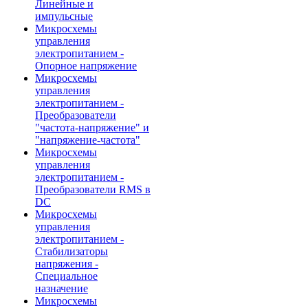
Линейные и
импульсные
Микросхемы
управления
электропитанием -
Опорное напряжение
Микросхемы
управления
электропитанием -
Преобразователи
"частота-напряжение" и
"напряжение-частота"
Микросхемы
управления
электропитанием -
Преобразователи RMS в
DC
Микросхемы
управления
электропитанием -
Стабилизаторы
напряжения -
Специальное
назначение
Микросхемы