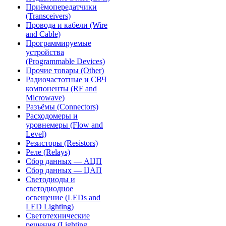
Приёмопередатчики
(Transceivers)
Провода и кабели (Wire
and Cable)
Программируемые
устройства
(Programmable Devices)
Прочие товары (Other)
Радиочастотные и СВЧ
компоненты (RF and
Microwave)
Разъёмы (Connectors)
Расходомеры и
уровнемеры (Flow and
Level)
Резисторы (Resistors)
Реле (Relays)
Сбор данных — АЦП
Сбор данных — ЦАП
Светодиоды и
светодиодное
освещение (LEDs and
LED Lighting)
Светотехнические
решения (Lighting