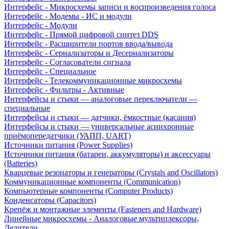
Интерфейс - Микросхемы записи и воспроизведения голоса
Интерфейс - Модемы - ИС и модули
Интерфейс - Модули
Интерфейс - Прямой цифровой синтез DDS
Интерфейс - Расширители портов ввода/вывода
Интерфейс - Сериализаторы и Десериализаторы
Интерфейс - Согласователи сигнала
Интерфейс - Специальное
Интерфейс - Телекоммуникационные микросхемы
Интерфейс - Фильтры - Активные
Интерфейсы и стыки — аналоговые переключатели —
специальные
Интерфейсы и стыки — датчики, ёмкостные (касания)
Интерфейсы и стыки — универсальные асинхронные
приёмопередатчики (УАПП, UART)
Источники питания (Power Supplies)
Источники питания (батареи, аккумуляторы) и аксессуары
(Batteries)
Кварцевые резонаторы и генераторы (Crystals and Oscillators)
Коммуникационные компоненты (Communication)
Компьютерные компоненты (Computer Products)
Конденсаторы (Capacitors)
Крепёж и монтажные элементы (Fasteners and Hardware)
Линейные микросхемы - Аналоговые мультиплексоры,
Делители