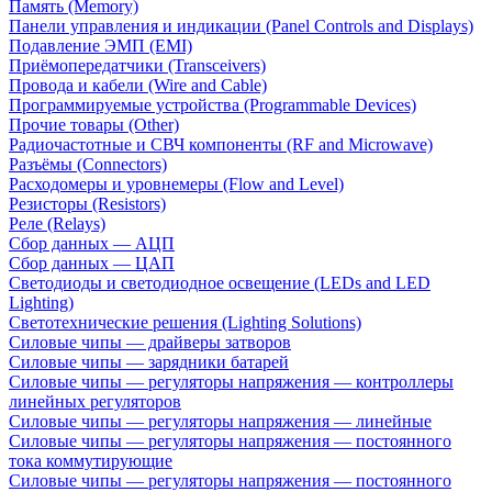
Память (Memory)
Панели управления и индикации (Panel Controls and Displays)
Подавление ЭМП (EMI)
Приёмопередатчики (Transceivers)
Провода и кабели (Wire and Cable)
Программируемые устройства (Programmable Devices)
Прочие товары (Other)
Радиочастотные и СВЧ компоненты (RF and Microwave)
Разъёмы (Connectors)
Расходомеры и уровнемеры (Flow and Level)
Резисторы (Resistors)
Реле (Relays)
Сбор данных — АЦП
Сбор данных — ЦАП
Светодиоды и светодиодное освещение (LEDs and LED
Lighting)
Светотехнические решения (Lighting Solutions)
Силовые чипы — драйверы затворов
Силовые чипы — зарядники батарей
Силовые чипы — регуляторы напряжения — контроллеры
линейных регуляторов
Силовые чипы — регуляторы напряжения — линейные
Силовые чипы — регуляторы напряжения — постоянного
тока коммутирующие
Силовые чипы — регуляторы напряжения — постоянного