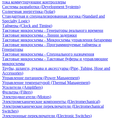
тока коммутирующие контроллеры
Системы разработки (Development Systems)
Солнечная энергетика (Solar)
Стандартная и специализированная логика (Standard and
Specialty Logic)
Таймеры (Clock and Timing)
Тактовые микросхемы - Генераторы реального времени
Тактовые микросхемы - Линии задержки
Тактовые микросхемы - Микросхемы управления батареями
Тактовые микросхемы - Программируемые таймеры и
Генераторы
Тактовые микросхемы - Специального назначения
Тактовые микросхемы - Тактовые буферы и управляющие
микросхемы
Трубы, шланги, рукава и аксессуары (Pipe, Tubing, Hose and
Accessories)
Управление питанием (Power Management)
Управление температурой (Thermal Management)
Усилители (Amplifiers)
Фильтры (Filters)
Электродвигатели (Motors)
Электромеханические компоненты (Electromechanical)
Электромеханические переключатели (Electromechanical
Switches)
Электронные переключатели (Electronic Switches)