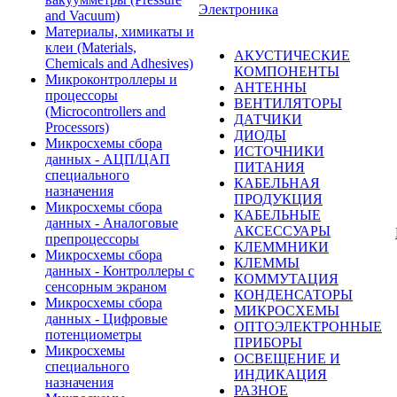
Электроника
and Vacuum)
Материалы, химикаты и
клеи (Materials,
АКУСТИЧЕСКИЕ
Chemicals and Adhesives)
КОМПОНЕНТЫ
Микроконтроллеры и
АНТЕННЫ
процессоры
ВЕНТИЛЯТОРЫ
(Microcontrollers and
ДАТЧИКИ
Processors)
ДИОДЫ
Микросхемы сбора
ИСТОЧНИКИ
данных - АЦП/ЦАП
ПИТАНИЯ
специального
КАБЕЛЬНАЯ
назначения
ПРОДУКЦИЯ
Микросхемы сбора
КАБЕЛЬНЫЕ
данных - Аналоговые
АКСЕССУАРЫ
препроцессоры
КЛЕММНИКИ
Микросхемы сбора
КЛЕММЫ
данных - Контроллеры с
КОММУТАЦИЯ
сенсорным экраном
КОНДЕНСАТОРЫ
Микросхемы сбора
МИКРОСХЕМЫ
данных - Цифровые
ОПТОЭЛЕКТРОННЫЕ
потенциометры
ПРИБОРЫ
Микросхемы
ОСВЕЩЕНИЕ И
специального
ИНДИКАЦИЯ
назначения
РАЗНОЕ