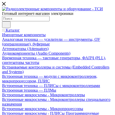
Готовый интернет-магазин электроники
Каталог
Импортные компоненты
Аналоговая техника — усилители — инструменты, ОУ
(операционные), буферные
Аттенюаторы (Attenuators)
Аудиокомпоненты (Audio Components)
Временна́я техника — тактовые генераторы, ФАПЧ (PLL),
синтезаторы частоты
Встраиваемые контроллеры и системы (Embedded Controllers
and Systems)
Встроенная техника — модули с микроконтроллером,
микропроцессором, ПЛИС
Встроенная техника — ПЛИСы с микроконтроллерами
Встроенная техника — ПЛМы
Встроенные микросхемы - Микроконтроллеры
Встроенные микросхемы - Микроконтроллеры специального
назначения
Встроенные микросхемы - Микропроцессоры
Встроенные микросхемы - ПЛИСы Программируемые