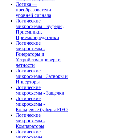
Логика —
преобразователи
уровней сигнала
Логические
микросхемы - Буферы,
Приемники,
Приемопередатчики
Логические
микросхемы -
Генераторы и
Устройства проверки
четности
Логические
микросхемы - Затворы и
Инверторы
Логические
микросхемы - Защелки
Логические
микросхемы -
Кольцевые буферы FIFO
Логические
микросхемы -
Компараторы
Логические
микросхемы -