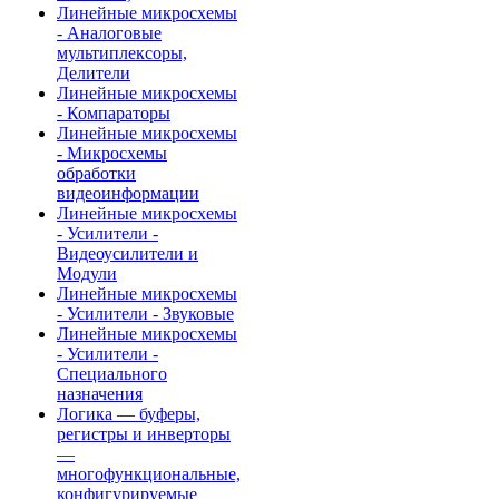
Линейные микросхемы
- Аналоговые
мультиплексоры,
Делители
Линейные микросхемы
- Компараторы
Линейные микросхемы
- Микросхемы
обработки
видеоинформации
Линейные микросхемы
- Усилители -
Видеоусилители и
Модули
Линейные микросхемы
- Усилители - Звуковые
Линейные микросхемы
- Усилители -
Специального
назначения
Логика — буферы,
регистры и инверторы
—
многофункциональные,
конфигурируемые