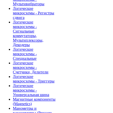
Мультивибраторы
Логические
микросхемы - Регистры
сдвига
Логические
микросхемы -
Сигнальные
коммутаторы,
Мультиплексоры,
Декодеры
Логические
микросхемы -
Специальные
Логические
микросхемы -
Счетчики, Делители
Логические
микросхемы - Триггеры
Логические
микросхемы -
Универсальная шина
Магнитные компоненты
(Magnetics)
Манометры и
вакуумметры (Pressure