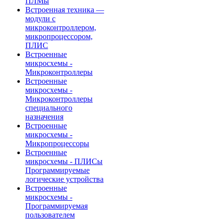
ПЛМы
Встроенная техника —
модули с
микроконтроллером,
микропроцессором,
ПЛИС
Встроенные
микросхемы -
Микроконтроллеры
Встроенные
микросхемы -
Микроконтроллеры
специального
назначения
Встроенные
микросхемы -
Микропроцессоры
Встроенные
микросхемы - ПЛИСы
Программируемые
логические устройства
Встроенные
микросхемы -
Программируемая
пользователем