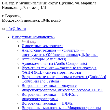
Вн. тер. г. муниципальный округ Щукино, ул. Маршала
Новикова, д.7, помещ. 1/Ц
г. Воронеж,
​Московский проспект, 104Б, пом.6
info@eltsi.ru
Импортные компоненты
Назад
Импортные компоненты
Аналоговая техника — усилители —
инструменты, ОУ (операционные), буферные
Аттенюаторы (Attenuators)
Аудиокомпоненты (Audio Components)
Временна́я техника — тактовые генераторы,
ФАПЧ (PLL), синтезаторы частоты
Встраиваемые контроллеры и системы (Embedded
Controllers and Systems)
Встроенная техника — модули с
микроконтроллером, микропроцессором, ПЛИС
Встроенная техника — ПЛИСы с
микроконтроллерами
Встроенная техника — ПЛМы
Встроенные микросхемы - Микроконтроллеры