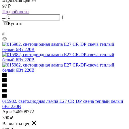
Варианты цен
97
₽
Подробности
Купить
015982, светодиодная лампа Е27 CR-DP-свеча теплый белый
6Вт 220В
Арт.: 546508772
390
₽
Варианты цен