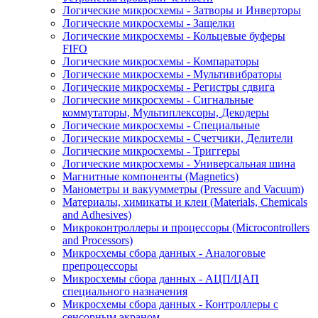
Логические микросхемы - Затворы и Инверторы
Логические микросхемы - Защелки
Логические микросхемы - Кольцевые буферы
FIFO
Логические микросхемы - Компараторы
Логические микросхемы - Мультивибраторы
Логические микросхемы - Регистры сдвига
Логические микросхемы - Сигнальные
коммутаторы, Мультиплексоры, Декодеры
Логические микросхемы - Специальные
Логические микросхемы - Счетчики, Делители
Логические микросхемы - Триггеры
Логические микросхемы - Универсальная шина
Магнитные компоненты (Magnetics)
Манометры и вакуумметры (Pressure and Vacuum)
Материалы, химикаты и клеи (Materials, Chemicals
and Adhesives)
Микроконтроллеры и процессоры (Microcontrollers
and Processors)
Микросхемы сбора данных - Аналоговые
препроцессоры
Микросхемы сбора данных - АЦП/ЦАП
специального назначения
Микросхемы сбора данных - Контроллеры с
сенсорным экраном