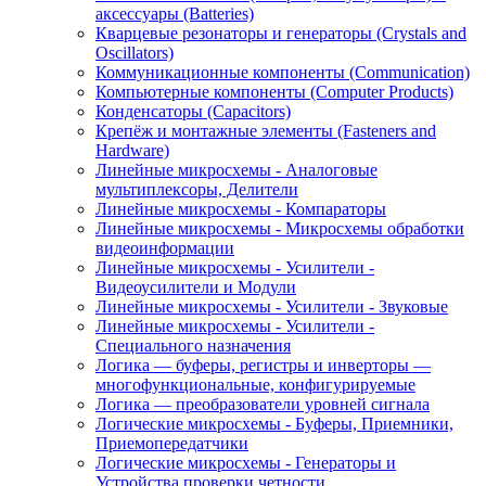
аксессуары (Batteries)
Кварцевые резонаторы и генераторы (Crystals and
Oscillators)
Коммуникационные компоненты (Communication)
Компьютерные компоненты (Computer Products)
Конденсаторы (Capacitors)
Крепёж и монтажные элементы (Fasteners and
Hardware)
Линейные микросхемы - Аналоговые
мультиплексоры, Делители
Линейные микросхемы - Компараторы
Линейные микросхемы - Микросхемы обработки
видеоинформации
Линейные микросхемы - Усилители -
Видеоусилители и Модули
Линейные микросхемы - Усилители - Звуковые
Линейные микросхемы - Усилители -
Специального назначения
Логика — буферы, регистры и инверторы —
многофункциональные, конфигурируемые
Логика — преобразователи уровней сигнала
Логические микросхемы - Буферы, Приемники,
Приемопередатчики
Логические микросхемы - Генераторы и
Устройства проверки четности