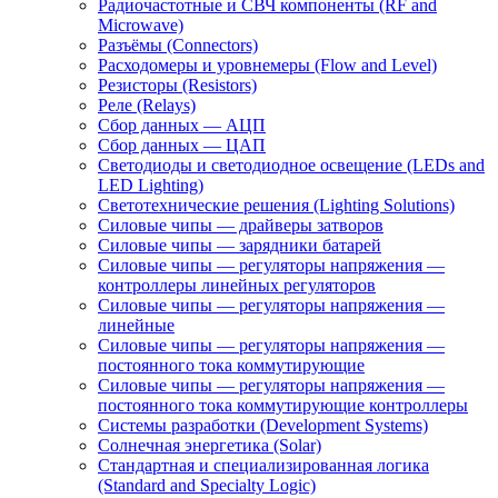
Радиочастотные и СВЧ компоненты (RF and
Microwave)
Разъёмы (Connectors)
Расходомеры и уровнемеры (Flow and Level)
Резисторы (Resistors)
Реле (Relays)
Сбор данных — АЦП
Сбор данных — ЦАП
Светодиоды и светодиодное освещение (LEDs and
LED Lighting)
Светотехнические решения (Lighting Solutions)
Силовые чипы — драйверы затворов
Силовые чипы — зарядники батарей
Силовые чипы — регуляторы напряжения —
контроллеры линейных регуляторов
Силовые чипы — регуляторы напряжения —
линейные
Силовые чипы — регуляторы напряжения —
постоянного тока коммутирующие
Силовые чипы — регуляторы напряжения —
постоянного тока коммутирующие контроллеры
Системы разработки (Development Systems)
Солнечная энергетика (Solar)
Стандартная и специализированная логика
(Standard and Specialty Logic)