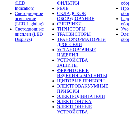
(LED
ФИЛЬТРЫ
обо
Indication)
РЕЛЕ
Про
Светодиодное
СКЛАДСКОЕ
обо
освещение
ОБОРУДОВАНИЕ
Рад
(LED Lighting)
СЧЕТЧИКИ
обо
Светодиодные
ТИРИСТОРЫ
Уче
дисплеи (LED
ТРАНЗИСТОРЫ
Эле
Displays)
ТРАНСФОРМАТОРЫ и
обо
ДРОССЕЛИ
УСТАНОВОЧНЫЕ
ИЗДЕЛИЯ
УСТРОЙСТВА
ЗАЩИТЫ
ФЕРРИТОВЫЕ
ИЗДЕЛИЯ и МАГНИТЫ
ЩИТОВЫЕ ПРИБОРЫ
ЭЛЕКТРОВАКУУМНЫЕ
ПРИБОРЫ
ЭЛЕКТРОДВИГАТЕЛИ
ЭЛЕКТРОНИКА
ЭЛЕКТРОННЫЕ
УСТРОЙСТВА