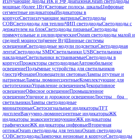
Излучающие диоды ИК и УФ диапазона
Osram светодиоды
мощные (более 1Вт)
Световые полосы, шкалы
Цифровые
сегментные индикаторы
Индикаторы в
корпусе
Светоизлучающие матрицы
Светодиоды
COB
Светодиоды для теплиц
ЧИП светодиоды
Светодиоды с
держателем на блок
Светодиоды пираньи
Светодиоды
прямоугольные и цилиндрические
Osram светодиоды малой и
средней мощности(менее Вт)
Шинные системы
освещения
Светодиодные модули подсветки
Светодиодная
лента
Светодиоды SMD
Светильники USB
Светильники
накладные
Светильники встраиваемые
Светодиоды в
корпусе
Прожекторы светодиодные
Автомобильное
освещение
Подъёмные устройства для светильников
(люстр)
Фонари
Оповещатели световые
Лампы ртутные и
натриевые
Лампы люминесцентные
Комплектующие для
светотехники
Управление освещением
Декоративное
освещение
Офисное освещение
Промышленное
освещение
Уличное и дорожное освещение
Люстры _ бра _
светильники
Лампы светодиодные
миниатюрные
Светосигнальные индикаторы
TFT
дисплеи
Вакуумно-люминесцентные индикаторы
ЖК
индикаторы знакосинтезирующие
ЖК индикаторы
графические
ЖК индикаторы цифровые
Вторичная
оптика
Osram светодиоды для теплиц
Osram светодиоды
COB
Светодиоды
Лампочки неоновые в корпусе
Светодиоды