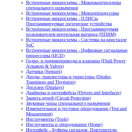
Встроенные микросхемы - Микроконтроллеры
специального назначения
Встроенные микросхемы - Микропроцессоры
Встроенные микросхемы - ПЛИСы
Программируемые логические устройства
Встроенные микросхемы - Программируемая
пользователем вентильная матрица (ППВМ)
Встроенные микросхемы - Системы на кристалле
SoC
Встроенные микросхемы - Цифровые сигнальные
процессоры (ЦСП)
Гидро- и пневмоприводы и клапаны (Fluid Power
Actuators & Valves)
Датчики (Sensors)
Диоды, транзисторы и тиристоры (Diodes,
Transistors and Thyristors)
Дисплеи (Displays)
Драйверы и интерфейсы (Drivers and Interfaces)
Защита цепей (Circuit Protection)
Звуковые чипы специального назначения
Измерительное и тестовое оборудование (Test and
Measurement)
Инструменты (Tools)
Инструменты и оборудование (Home)
Интерфейс - Буферы сигналов, Повторители,