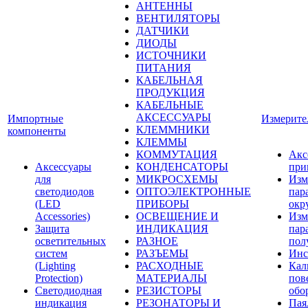
АНТЕННЫ
ВЕНТИЛЯТОРЫ
ДАТЧИКИ
ДИОДЫ
ИСТОЧНИКИ
ПИТАНИЯ
КАБЕЛЬНАЯ
ПРОДУКЦИЯ
КАБЕЛЬНЫЕ
АКСЕССУАРЫ
Импортные
Измерите
КЛЕММНИКИ
компоненты
КЛЕММЫ
КОММУТАЦИЯ
Акс
Аксессуары
КОНДЕНСАТОРЫ
при
для
МИКРОСХЕМЫ
Изм
светодиодов
ОПТОЭЛЕКТРОННЫЕ
пар
(LED
ПРИБОРЫ
окр
Accessories)
ОСВЕЩЕНИЕ И
Изм
Защита
ИНДИКАЦИЯ
пар
осветительных
РАЗНОЕ
пол
систем
РАЗЪЕМЫ
Инс
(Lighting
РАСХОДНЫЕ
Кал
Protection)
МАТЕРИАЛЫ
пов
Светодиодная
РЕЗИСТОРЫ
обо
индикация
РЕЗОНАТОРЫ И
Пая