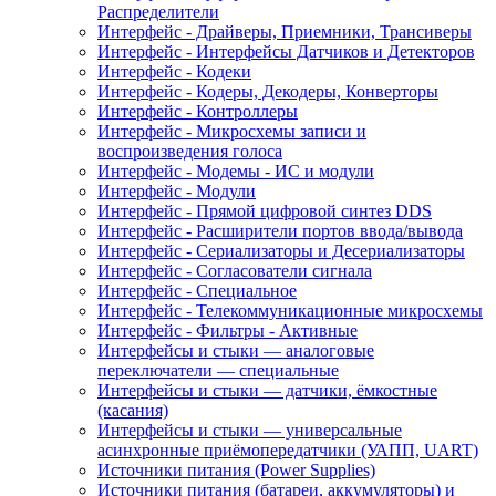
Распределители
Интерфейс - Драйверы, Приемники, Трансиверы
Интерфейс - Интерфейсы Датчиков и Детекторов
Интерфейс - Кодеки
Интерфейс - Кодеры, Декодеры, Конверторы
Интерфейс - Контроллеры
Интерфейс - Микросхемы записи и
воспроизведения голоса
Интерфейс - Модемы - ИС и модули
Интерфейс - Модули
Интерфейс - Прямой цифровой синтез DDS
Интерфейс - Расширители портов ввода/вывода
Интерфейс - Сериализаторы и Десериализаторы
Интерфейс - Согласователи сигнала
Интерфейс - Специальное
Интерфейс - Телекоммуникационные микросхемы
Интерфейс - Фильтры - Активные
Интерфейсы и стыки — аналоговые
переключатели — специальные
Интерфейсы и стыки — датчики, ёмкостные
(касания)
Интерфейсы и стыки — универсальные
асинхронные приёмопередатчики (УАПП, UART)
Источники питания (Power Supplies)
Источники питания (батареи, аккумуляторы) и