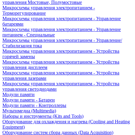
управления Мостовые, Полумостовые
Микросхемы управления электропитанием -
Терморегулирование
Микросхемы управления электропитанием - Управление
батареями
Микросхемы управления электропитанием - Управление
питанием - Специальные
Микросхемы управления электропитанием - Управление/
Стабилизация тока
Микросхемы управления электропитанием - Устройства
горячей замены
Микросхемы управления электропитанием - Устройства
управления дисплеем
Микросхемы управления электропитанием - Устройства
управления лазерами
Микросхемы управления электропитанием - Устройства
управления светодиодами
Модули памяти
Модули памяти - Батареи
Модули памяти - Контроллеры
Мультимедиа (Multimedia)
Наборы и инструменты (Kits and Tools)
Оборудование для охлаждения и нагрева (Cooling and Heating
Equipment)
Оборудование систем сбора данных (Data Acquisition)