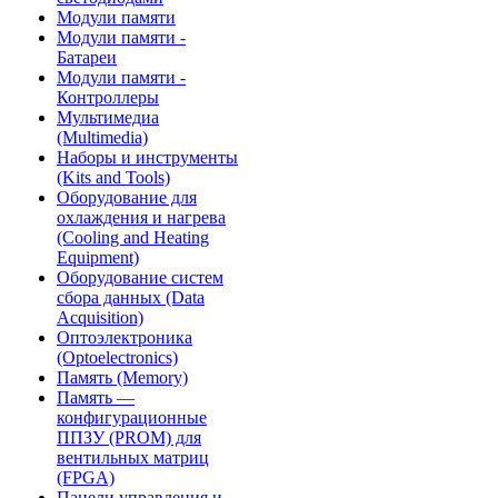
Модули памяти
Модули памяти -
Батареи
Модули памяти -
Контроллеры
Мультимедиа
(Multimedia)
Наборы и инструменты
(Kits and Tools)
Оборудование для
охлаждения и нагрева
(Cooling and Heating
Equipment)
Оборудование систем
сбора данных (Data
Acquisition)
Оптоэлектроника
(Optoelectronics)
Память (Memory)
Память —
конфигурационные
ППЗУ (PROM) для
вентильных матриц
(FPGA)
Панели управления и