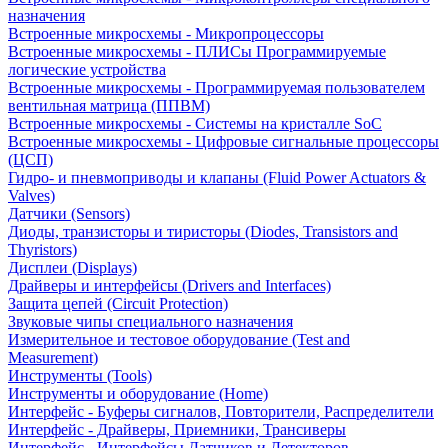
назначения
Встроенные микросхемы - Микропроцессоры
Встроенные микросхемы - ПЛИСы Программируемые
логические устройства
Встроенные микросхемы - Программируемая пользователем
вентильная матрица (ППВМ)
Встроенные микросхемы - Системы на кристалле SoC
Встроенные микросхемы - Цифровые сигнальные процессоры
(ЦСП)
Гидро- и пневмоприводы и клапаны (Fluid Power Actuators &
Valves)
Датчики (Sensors)
Диоды, транзисторы и тиристоры (Diodes, Transistors and
Thyristors)
Дисплеи (Displays)
Драйверы и интерфейсы (Drivers and Interfaces)
Защита цепей (Circuit Protection)
Звуковые чипы специального назначения
Измерительное и тестовое оборудование (Test and
Measurement)
Инструменты (Tools)
Инструменты и оборудование (Home)
Интерфейс - Буферы сигналов, Повторители, Распределители
Интерфейс - Драйверы, Приемники, Трансиверы
Интерфейс - Интерфейсы Датчиков и Детекторов