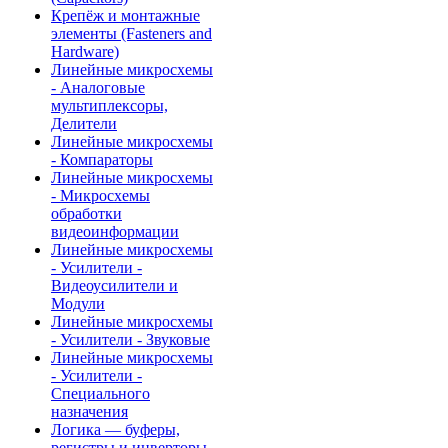
Крепёж и монтажные
элементы (Fasteners and
Hardware)
Линейные микросхемы
- Аналоговые
мультиплексоры,
Делители
Линейные микросхемы
- Компараторы
Линейные микросхемы
- Микросхемы
обработки
видеоинформации
Линейные микросхемы
- Усилители -
Видеоусилители и
Модули
Линейные микросхемы
- Усилители - Звуковые
Линейные микросхемы
- Усилители -
Специального
назначения
Логика — буферы,
регистры и инверторы