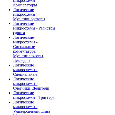
микросхемы -
Компараторы
Логические
микросхемы -
Мультивибраторы
Логические
микросхемы - Регистры
сдвига
Логические
микросхемы -
Сигнальные
коммутаторы,
Мультиплексоры,
Декодеры
Логические
микросхемы -
Специальные
Логические
микросхемы -
Счетчики, Делители
Логические
микросхемы - Триггеры
Логические
микросхемы -
Универсальная шина