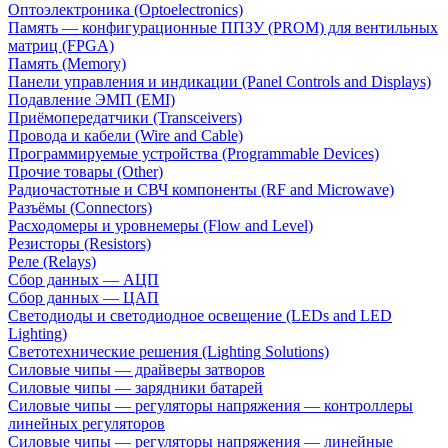
Оптоэлектроника (Optoelectronics)
Память — конфигурационные ППЗУ (PROM) для вентильных
матриц (FPGA)
Память (Memory)
Панели управления и индикации (Panel Controls and Displays)
Подавление ЭМП (EMI)
Приёмопередатчики (Transceivers)
Провода и кабели (Wire and Cable)
Программируемые устройства (Programmable Devices)
Прочие товары (Other)
Радиочастотные и СВЧ компоненты (RF and Microwave)
Разъёмы (Connectors)
Расходомеры и уровнемеры (Flow and Level)
Резисторы (Resistors)
Реле (Relays)
Сбор данных — АЦП
Сбор данных — ЦАП
Светодиоды и светодиодное освещение (LEDs and LED
Lighting)
Светотехнические решения (Lighting Solutions)
Силовые чипы — драйверы затворов
Силовые чипы — зарядники батарей
Силовые чипы — регуляторы напряжения — контроллеры
линейных регуляторов
Силовые чипы — регуляторы напряжения — линейные