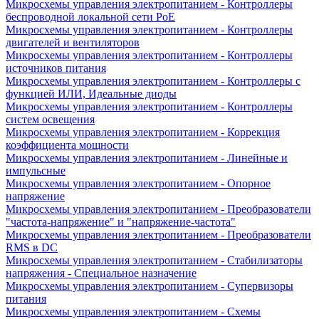
Микросхемы управления электропитанием - Контроллеры
беспроводной локальной сети PoE
Микросхемы управления электропитанием - Контроллеры
двигателей и вентиляторов
Микросхемы управления электропитанием - Контроллеры
источников питания
Микросхемы управления электропитанием - Контроллеры с
функцией ИЛИ, Идеальные диоды
Микросхемы управления электропитанием - Контроллеры
систем освещения
Микросхемы управления электропитанием - Коррекция
коэффициента мощности
Микросхемы управления электропитанием - Линейные и
импульсные
Микросхемы управления электропитанием - Опорное
напряжение
Микросхемы управления электропитанием - Преобразователи
"частота-напряжение" и "напряжение-частота"
Микросхемы управления электропитанием - Преобразователи
RMS в DC
Микросхемы управления электропитанием - Стабилизаторы
напряжения - Специальное назначение
Микросхемы управления электропитанием - Супервизоры
питания
Микросхемы управления электропитанием - Схемы