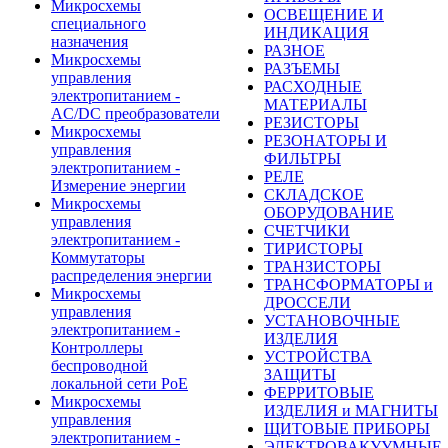
Микросхемы
ОСВЕЩЕНИЕ И
специального
ИНДИКАЦИЯ
назначения
РАЗНОЕ
Микросхемы
РАЗЪЕМЫ
управления
РАСХОДНЫЕ
электропитанием -
МАТЕРИАЛЫ
AC/DC преобразователи
РЕЗИСТОРЫ
Микросхемы
РЕЗОНАТОРЫ И
управления
ФИЛЬТРЫ
электропитанием -
РЕЛЕ
Измерение энергии
СКЛАДСКОЕ
Микросхемы
ОБОРУДОВАНИЕ
управления
СЧЕТЧИКИ
электропитанием -
ТИРИСТОРЫ
Коммутаторы
ТРАНЗИСТОРЫ
распределения энергии
ТРАНСФОРМАТОРЫ и
Микросхемы
ДРОССЕЛИ
управления
УСТАНОВОЧНЫЕ
электропитанием -
ИЗДЕЛИЯ
Контроллеры
УСТРОЙСТВА
беспроводной
ЗАЩИТЫ
локальной сети PoE
ФЕРРИТОВЫЕ
Микросхемы
ИЗДЕЛИЯ и МАГНИТЫ
управления
ЩИТОВЫЕ ПРИБОРЫ
электропитанием -
ЭЛЕКТРОВАКУУМНЫЕ