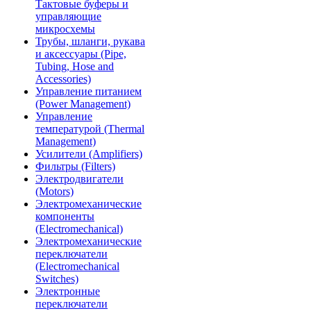
Тактовые буферы и
управляющие
микросхемы
Трубы, шланги, рукава
и аксессуары (Pipe,
Tubing, Hose and
Accessories)
Управление питанием
(Power Management)
Управление
температурой (Thermal
Management)
Усилители (Amplifiers)
Фильтры (Filters)
Электродвигатели
(Motors)
Электромеханические
компоненты
(Electromechanical)
Электромеханические
переключатели
(Electromechanical
Switches)
Электронные
переключатели