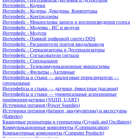
Интерфейс - Кодеки
Интерфейс - Кодеры, Декодеры, Конверторы
Интерфейс - Контроллеры
Интерфейс - Микросхемы записи и воспроизведения голоса
Интерфейс - Модемы - ИС и модули
Интерфейс - Модули
Интерфейс - Прямой цифровой синтез DDS
Интерфейс - Расширители портов ввода/вывода
Интерфейс - Сериализаторы и Десериализаторы
Интерфейс - Согласователи сигнала
Интерфейс - Специальное
Интерфейс - Телекоммуникационные микросхемы
Интерфейс - Фильтры - Активные
Интерфейсы и стыки — аналоговые переключатели —
специальные
Интерфейсы и стыки — датчики, ёмкостные (касания)
Интерфейсы и стыки — универсальные асинхронные
приёмопередатчики (УАПП, UART)
Источники питания (Power Supplies)
Источники питания (батареи, аккумуляторы) и аксессуары
(Batteries)
Кварцевые резонаторы и генераторы (Crystals and Oscillators)
Коммуникационные компоненты (Communication)
Компьютерные компоненты (Computer Products)