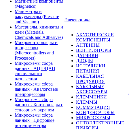
Магнитные компоненты
(Magnetics)
Манометры и
вакуумметры (Pressure
Электроника
and Vacuum)
Материалы, химикаты и
клеи (Materials,
АКУСТИЧЕСКИЕ
Chemicals and Adhesives)
КОМПОНЕНТЫ
Микроконтроллеры и
АНТЕННЫ
процессоры
ВЕНТИЛЯТОРЫ
(Microcontrollers and
ДАТЧИКИ
Processors)
ДИОДЫ
Микросхемы сбора
ИСТОЧНИКИ
данных - АЦП/ЦАП
ПИТАНИЯ
специального
КАБЕЛЬНАЯ
назначения
ПРОДУКЦИЯ
Микросхемы сбора
КАБЕЛЬНЫЕ
данных - Аналоговые
АКСЕССУАРЫ
препроцессоры
КЛЕММНИКИ
Микросхемы сбора
КЛЕММЫ
данных - Контроллеры с
КОММУТАЦИЯ
сенсорным экраном
КОНДЕНСАТОРЫ
Микросхемы сбора
МИКРОСХЕМЫ
данных - Цифровые
ОПТОЭЛЕКТРОННЫЕ
потенциометры
ПРИБОРЫ