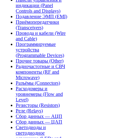
индикации (Panel
Controls and Displays)
Подавление ЭМП (EMI)
Приёмопередатчики
(Transceivers)
Провода и кабели (Wire
and Cable)
Программируемые
устройства
(Programmable Devices)
Прочие товары (Other)
Радиочастотные и СВЧ
компоненты (RF and
Microwave)
Разъёмы (Connectors)
Расходомеры и
уровнемеры (Flow and
Level)
Резисторы (Resistors)
Реле (Relays)
Сбор данных — АЦП
Сбор данных — ЦАП
Светодиоды и
светодиодное