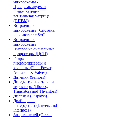
микросхемы -
Программируемая
пользователем
вентильная матрица
(ППВМ)
Встроенные
микросхемы - Системы
на кристалле SoC
Встроенные
микросхемы -
Цифровые сигнальные
процессоры (ЦСП)
Гидро- и
пневмоприводы и
клапаны (Fluid Power
Actuators & Valves)
Датчики (Sensors)
Диоды, транзисторы и
тиристоры (Diodes,
Transistors and Thyristors)
Дисплеи (Displays)
Драйверы и
интерфейсы (Drivers and
Interfaces)
Защита цепей (Circuit