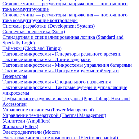
Силовые чипы — регуляторы напряжения — постоянного
тока коммутирующие
Силовые чипы — регуляторы напряжения — постоянного
тока коммутирующие контроллеры
Системы разработки (Development Systems)
Солнечная энергетика (Solar)
Стандартная и специализированная логика (Standard and
Specialty Logic)
Таймеры (Clock and Timing)
Тактовые микросхемы - Генераторы реального времени
Тактовые микросхемы - Линии задержки
Тактовые микросхемы - Микросхемы управления батареями
Тактовые микросхемы - Программируемые таймеры и
Генераторы
Тактовые микросхемы - Специального назначения
Тактовые микросхемы - Тактовые буферы и управляющие
микросхемы
Трубы, шланги, рукава и аксессуары (Pipe, Tubing, Hose and
Accessories)
Управление питанием (Power Management)
Управление температурой (Thermal Management)
Усилители (Amplifiers)
Фильтры (Filters)
Электродвигатели (Motors)
Электромеханические компоненты (Electromechanical)