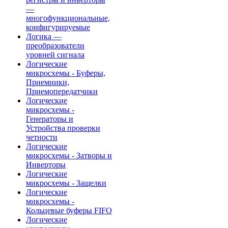
—
многофункциональные,
конфигурируемые
Логика —
преобразователи
уровней сигнала
Логические
микросхемы - Буферы,
Приемники,
Приемопередатчики
Логические
микросхемы -
Генераторы и
Устройства проверки
четности
Логические
микросхемы - Затворы и
Инверторы
Логические
микросхемы - Защелки
Логические
микросхемы -
Кольцевые буферы FIFO
Логические