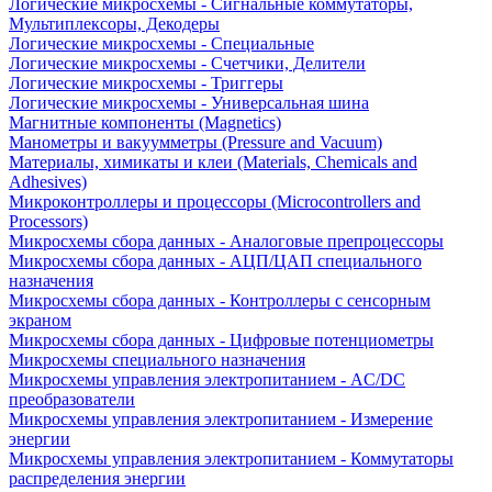
Логические микросхемы - Сигнальные коммутаторы,
Мультиплексоры, Декодеры
Логические микросхемы - Специальные
Логические микросхемы - Счетчики, Делители
Логические микросхемы - Триггеры
Логические микросхемы - Универсальная шина
Магнитные компоненты (Magnetics)
Манометры и вакуумметры (Pressure and Vacuum)
Материалы, химикаты и клеи (Materials, Chemicals and
Adhesives)
Микроконтроллеры и процессоры (Microcontrollers and
Processors)
Микросхемы сбора данных - Аналоговые препроцессоры
Микросхемы сбора данных - АЦП/ЦАП специального
назначения
Микросхемы сбора данных - Контроллеры с сенсорным
экраном
Микросхемы сбора данных - Цифровые потенциометры
Микросхемы специального назначения
Микросхемы управления электропитанием - AC/DC
преобразователи
Микросхемы управления электропитанием - Измерение
энергии
Микросхемы управления электропитанием - Коммутаторы
распределения энергии