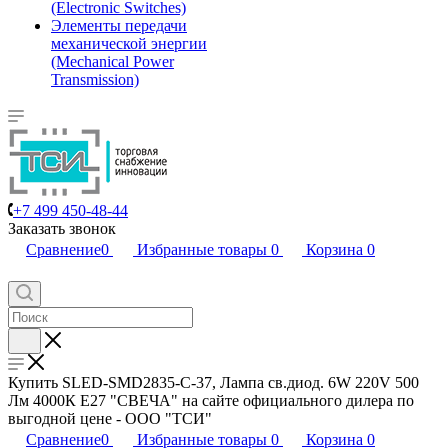
(Electronic Switches)
Элементы передачи
механической энергии
(Mechanical Power
Transmission)
+7 499 450-48-44
Заказать звонок
Сравнение
0
Избранные товары
0
Корзина
0
Купить SLED-SMD2835-C-37, Лампа св.диод. 6W 220V 500
Лм 4000К Е27 "СВЕЧА" на сайте официального дилера по
выгодной цене - ООО "ТСИ"
Сравнение
0
Избранные товары
0
Корзина
0