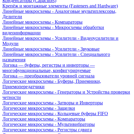
Конденсаторы (Capacitors)
Крепёж и монтажные элементы (Fasteners and Hardware)
Линейные микросхемы - Аналоговые мультиплексоры,
Делители
Линейные микросхемы - Компараторы
Линейные микросхемы - Микросхемы обработки
видеоинформации
Линейные микросхемы - Усилители - Видеоусилители и
Модули
Линейные микросхемы - Усилители - Звуковые
Линейные микросхемы - Усилители - Специального
назначения
Логика — буферы, регистры и инверторы —
многофункциональные, конфигурируемые
Логика — преобразователи уровней сигнала
Логические микросхемы - Буферы, Приемники,
Приемопередатчики
Логические микросхемы - Генераторы и Устройства проверки
четности
Логические микросхемы - Затворы и Инверторы
Логические микросхемы - Защелки
Логические микросхемы - Кольцевые буферы FIFO
Логические микросхемы - Компараторы
Логические микросхемы - Мультивибраторы
Логические микросхемы - Регистры сдвига