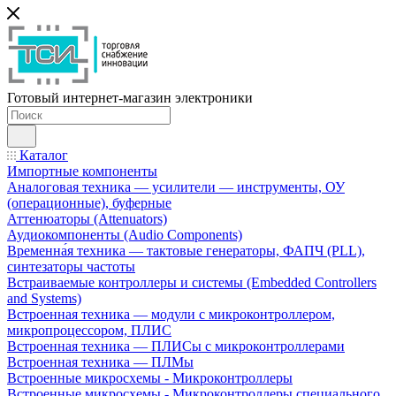
Готовый интернет-магазин электроники
Каталог
Импортные компоненты
Аналоговая техника — усилители — инструменты, ОУ
(операционные), буферные
Аттенюаторы (Attenuators)
Аудиокомпоненты (Audio Components)
Временна́я техника — тактовые генераторы, ФАПЧ (PLL),
синтезаторы частоты
Встраиваемые контроллеры и системы (Embedded Controllers
and Systems)
Встроенная техника — модули с микроконтроллером,
микропроцессором, ПЛИС
Встроенная техника — ПЛИСы с микроконтроллерами
Встроенная техника — ПЛМы
Встроенные микросхемы - Микроконтроллеры
Встроенные микросхемы - Микроконтроллеры специального