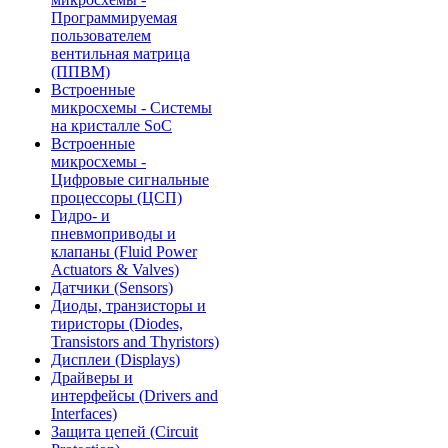
Программируемая
пользователем
вентильная матрица
(ППВМ)
Встроенные
микросхемы - Системы
на кристалле SoC
Встроенные
микросхемы -
Цифровые сигнальные
процессоры (ЦСП)
Гидро- и
пневмоприводы и
клапаны (Fluid Power
Actuators & Valves)
Датчики (Sensors)
Диоды, транзисторы и
тиристоры (Diodes,
Transistors and Thyristors)
Дисплеи (Displays)
Драйверы и
интерфейсы (Drivers and
Interfaces)
Защита цепей (Circuit