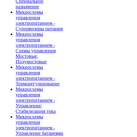
Специальное
назначение
Микросхемы
управления
электропитанием -
Супервизоры питания
Микросхемы
управления
электропитанием -
Схемы управления
Мостовые,
Полумостовые
Микросхемы
управления
электропитанием -
Терморегулирование
Микросхемы
управления
электропитанием -
Управление/
Стабилизация тока
Микросхемы
управления
электропитанием -
Управление батареями