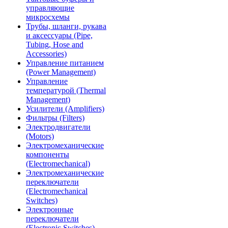
управляющие
микросхемы
Трубы, шланги, рукава
и аксессуары (Pipe,
Tubing, Hose and
Accessories)
Управление питанием
(Power Management)
Управление
температурой (Thermal
Management)
Усилители (Amplifiers)
Фильтры (Filters)
Электродвигатели
(Motors)
Электромеханические
компоненты
(Electromechanical)
Электромеханические
переключатели
(Electromechanical
Switches)
Электронные
переключатели
(Electronic Switches)