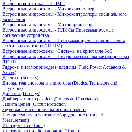
Встроенная техника — ПЛМы
Встроенные микросхемы - Микроконтроллеры
Встроенные микросхемы - Микроконтроллеры специального
назначения
Встроенные микросхемы - Микропроцессоры
Встроенные микросхемы - ПЛИСы Программируемые
логические устройства
Встроенные микросхемы - Программируемая пользователем
вентильная матрица (ППВМ)
Встроенные микросхемы - Системы на кристалле SoC
Встроенные микросхемы - Цифровые сигнальные процессоры
(ЦСП)
Гидро- и пневмоприводы и клапаны (Fluid Power Actuators &
Valves)
Датчики (Sensors)
Диоды, транзисторы и тиристоры (Diodes, Transistors and
Thyristors)
Дисплеи (Displays)
Драйверы и интерфейсы (Drivers and Interfaces)
Защита цепей (Circuit Protection)
Звуковые чипы специального назначения
Измерительное и тестовое оборудование (Test and
Measurement)
Инструменты (Tools)
Инструменты и оборудование (Home)