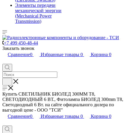
Элементы передачи
механической энергии
(Mechanical Power
Transmission)
+7 499 450-48-44
Заказать звонок
Сравнение
0
Избранные товары
0
Корзина
0
Купить СВЕТИЛЬНИК БИОЛЕД 300MM T8,
CВЕТОДИОДНЫЙ 6 ВТ., Фитолампа БИОЛЕД 300mm T8,
Cветодиодный 6 Вт. на сайте официального дилера по
выгодной цене - ООО "ТСИ"
Сравнение
0
Избранные товары
0
Корзина
0