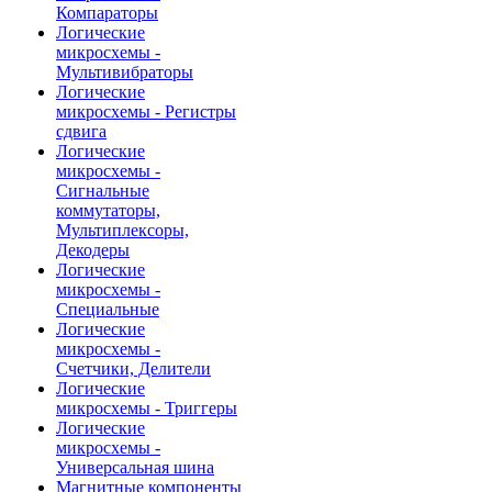
Компараторы
Логические
микросхемы -
Мультивибраторы
Логические
микросхемы - Регистры
сдвига
Логические
микросхемы -
Сигнальные
коммутаторы,
Мультиплексоры,
Декодеры
Логические
микросхемы -
Специальные
Логические
микросхемы -
Счетчики, Делители
Логические
микросхемы - Триггеры
Логические
микросхемы -
Универсальная шина
Магнитные компоненты