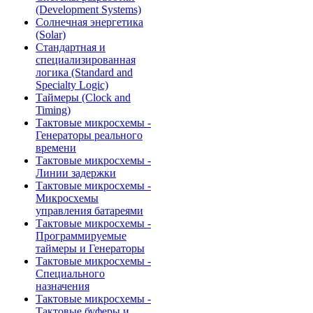
(Development Systems)
Солнечная энергетика
(Solar)
Стандартная и
специализированная
логика (Standard and
Specialty Logic)
Таймеры (Clock and
Timing)
Тактовые микросхемы -
Генераторы реального
времени
Тактовые микросхемы -
Линии задержки
Тактовые микросхемы -
Микросхемы
управления батареями
Тактовые микросхемы -
Программируемые
таймеры и Генераторы
Тактовые микросхемы -
Специального
назначения
Тактовые микросхемы -
Тактовые буферы и