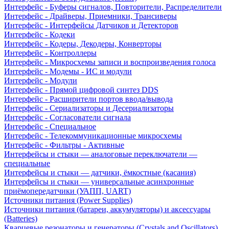
Интерфейс - Буферы сигналов, Повторители, Распределители
Интерфейс - Драйверы, Приемники, Трансиверы
Интерфейс - Интерфейсы Датчиков и Детекторов
Интерфейс - Кодеки
Интерфейс - Кодеры, Декодеры, Конверторы
Интерфейс - Контроллеры
Интерфейс - Микросхемы записи и воспроизведения голоса
Интерфейс - Модемы - ИС и модули
Интерфейс - Модули
Интерфейс - Прямой цифровой синтез DDS
Интерфейс - Расширители портов ввода/вывода
Интерфейс - Сериализаторы и Десериализаторы
Интерфейс - Согласователи сигнала
Интерфейс - Специальное
Интерфейс - Телекоммуникационные микросхемы
Интерфейс - Фильтры - Активные
Интерфейсы и стыки — аналоговые переключатели —
специальные
Интерфейсы и стыки — датчики, ёмкостные (касания)
Интерфейсы и стыки — универсальные асинхронные
приёмопередатчики (УАПП, UART)
Источники питания (Power Supplies)
Источники питания (батареи, аккумуляторы) и аксессуары
(Batteries)
Кварцевые резонаторы и генераторы (Crystals and Oscillators)