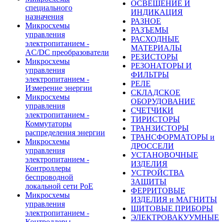
ОСВЕЩЕНИЕ И
специального
ИНДИКАЦИЯ
назначения
РАЗНОЕ
Микросхемы
РАЗЪЕМЫ
управления
РАСХОДНЫЕ
электропитанием -
МАТЕРИАЛЫ
AC/DC преобразователи
РЕЗИСТОРЫ
Микросхемы
РЕЗОНАТОРЫ И
управления
ФИЛЬТРЫ
электропитанием -
РЕЛЕ
Измерение энергии
СКЛАДСКОЕ
Микросхемы
ОБОРУДОВАНИЕ
управления
СЧЕТЧИКИ
электропитанием -
ТИРИСТОРЫ
Коммутаторы
ТРАНЗИСТОРЫ
распределения энергии
ТРАНСФОРМАТОРЫ и
Микросхемы
ДРОССЕЛИ
управления
УСТАНОВОЧНЫЕ
электропитанием -
ИЗДЕЛИЯ
Контроллеры
УСТРОЙСТВА
беспроводной
ЗАЩИТЫ
локальной сети PoE
ФЕРРИТОВЫЕ
Микросхемы
ИЗДЕЛИЯ и МАГНИТЫ
управления
ЩИТОВЫЕ ПРИБОРЫ
электропитанием -
ЭЛЕКТРОВАКУУМНЫЕ
Контроллеры