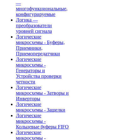
—
многофункциональные,
конфигурируемые
Логика —
преобразователи
уровней сигнала
Логические
микросхемы - Буферы,
Приемники,
Приемопередатчики
Логические
микросхемы -
Генераторы и
Устройства проверки
четности
Логические
микросхемы - Затворы и
Инверторы
Логические
микросхемы - Защелки
Логические
микросхемы -
Кольцевые буферы FIFO
Логические
микросхемы -