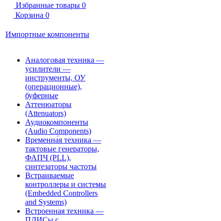
Избранные товары
0
Корзина
0
Импортные компоненты
Аналоговая техника —
усилители —
инструменты, ОУ
(операционные),
буферные
Аттенюаторы
(Attenuators)
Аудиокомпоненты
(Audio Components)
Временна́я техника —
тактовые генераторы,
ФАПЧ (PLL),
синтезаторы частоты
Встраиваемые
контроллеры и системы
(Embedded Controllers
and Systems)
Встроенная техника —
ПЛИСы с