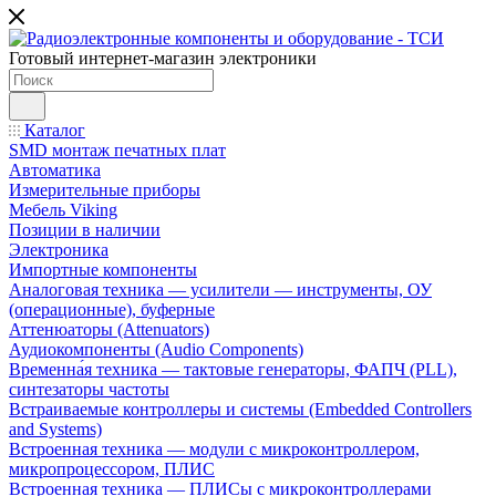
Готовый интернет-магазин электроники
Каталог
SMD монтаж печатных плат
Автоматика
Измерительные приборы
Мебель Viking
Позиции в наличии
Электроника
Импортные компоненты
Аналоговая техника — усилители — инструменты, ОУ
(операционные), буферные
Аттенюаторы (Attenuators)
Аудиокомпоненты (Audio Components)
Временна́я техника — тактовые генераторы, ФАПЧ (PLL),
синтезаторы частоты
Встраиваемые контроллеры и системы (Embedded Controllers
and Systems)
Встроенная техника — модули с микроконтроллером,
микропроцессором, ПЛИС
Встроенная техника — ПЛИСы с микроконтроллерами