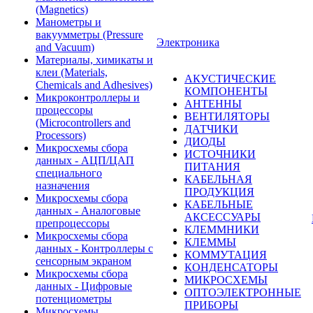
(Magnetics)
Манометры и
вакуумметры (Pressure
Электроника
and Vacuum)
Материалы, химикаты и
клеи (Materials,
АКУСТИЧЕСКИЕ
Chemicals and Adhesives)
КОМПОНЕНТЫ
Микроконтроллеры и
АНТЕННЫ
процессоры
ВЕНТИЛЯТОРЫ
(Microcontrollers and
ДАТЧИКИ
Processors)
ДИОДЫ
Микросхемы сбора
ИСТОЧНИКИ
данных - АЦП/ЦАП
ПИТАНИЯ
специального
КАБЕЛЬНАЯ
назначения
ПРОДУКЦИЯ
Микросхемы сбора
КАБЕЛЬНЫЕ
данных - Аналоговые
АКСЕССУАРЫ
препроцессоры
КЛЕММНИКИ
Микросхемы сбора
КЛЕММЫ
данных - Контроллеры с
КОММУТАЦИЯ
сенсорным экраном
КОНДЕНСАТОРЫ
Микросхемы сбора
МИКРОСХЕМЫ
данных - Цифровые
ОПТОЭЛЕКТРОННЫЕ
потенциометры
ПРИБОРЫ
Микросхемы