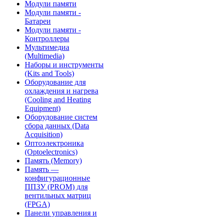
Модули памяти
Модули памяти -
Батареи
Модули памяти -
Контроллеры
Мультимедиа
(Multimedia)
Наборы и инструменты
(Kits and Tools)
Оборудование для
охлаждения и нагрева
(Cooling and Heating
Equipment)
Оборудование систем
сбора данных (Data
Acquisition)
Оптоэлектроника
(Optoelectronics)
Память (Memory)
Память —
конфигурационные
ППЗУ (PROM) для
вентильных матриц
(FPGA)
Панели управления и