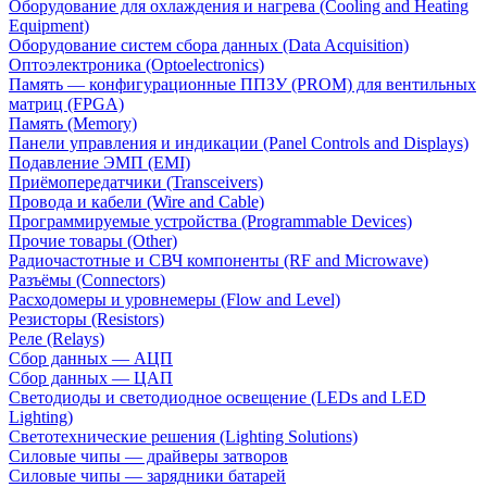
Оборудование для охлаждения и нагрева (Cooling and Heating
Equipment)
Оборудование систем сбора данных (Data Acquisition)
Оптоэлектроника (Optoelectronics)
Память — конфигурационные ППЗУ (PROM) для вентильных
матриц (FPGA)
Память (Memory)
Панели управления и индикации (Panel Controls and Displays)
Подавление ЭМП (EMI)
Приёмопередатчики (Transceivers)
Провода и кабели (Wire and Cable)
Программируемые устройства (Programmable Devices)
Прочие товары (Other)
Радиочастотные и СВЧ компоненты (RF and Microwave)
Разъёмы (Connectors)
Расходомеры и уровнемеры (Flow and Level)
Резисторы (Resistors)
Реле (Relays)
Сбор данных — АЦП
Сбор данных — ЦАП
Светодиоды и светодиодное освещение (LEDs and LED
Lighting)
Светотехнические решения (Lighting Solutions)
Силовые чипы — драйверы затворов
Силовые чипы — зарядники батарей