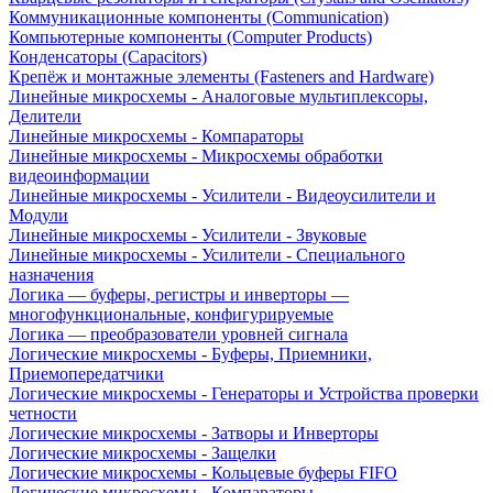
Коммуникационные компоненты (Communication)
Компьютерные компоненты (Computer Products)
Конденсаторы (Capacitors)
Крепёж и монтажные элементы (Fasteners and Hardware)
Линейные микросхемы - Аналоговые мультиплексоры,
Делители
Линейные микросхемы - Компараторы
Линейные микросхемы - Микросхемы обработки
видеоинформации
Линейные микросхемы - Усилители - Видеоусилители и
Модули
Линейные микросхемы - Усилители - Звуковые
Линейные микросхемы - Усилители - Специального
назначения
Логика — буферы, регистры и инверторы —
многофункциональные, конфигурируемые
Логика — преобразователи уровней сигнала
Логические микросхемы - Буферы, Приемники,
Приемопередатчики
Логические микросхемы - Генераторы и Устройства проверки
четности
Логические микросхемы - Затворы и Инверторы
Логические микросхемы - Защелки
Логические микросхемы - Кольцевые буферы FIFO
Логические микросхемы - Компараторы