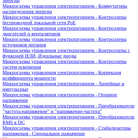
энергии
Микросхемы управления электропитанием - Коммутаторы
распределения энергии
Микросхемы управления электропитанием - Контроллеры
беспроводной локальной сети PoE
Микросхемы управления электропитанием - Контроллеры
двигателей и вентиляторов
Микросхемы управления электропитанием - Контроллеры
источников питания
Микросхемы управления электропитанием - Контроллеры с
функцией ИЛИ, Идеальные диоды
Микросхемы управления электропитанием - Контроллеры
систем освещения
Микросхемы управления электропитанием - Коррекция
коэффициента мощности
Микросхемы управления электропитанием - Линейные и
импульсные
Микросхемы управления электропитанием - Опорное
напряжение
Микросхемы управления электропитанием - Преобразователи
"частота-напряжение" и "напряжение-частота"
Микросхемы управления электропитанием - Преобразователи
RMS в DC
Микросхемы управления электропитанием - Стабилизаторы
напряжения - Специальное назначение