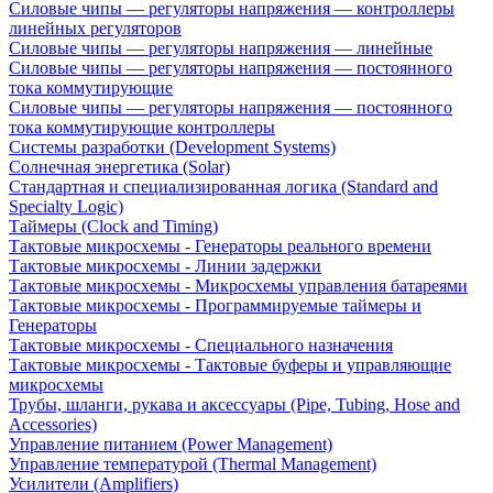
Силовые чипы — регуляторы напряжения — контроллеры
линейных регуляторов
Силовые чипы — регуляторы напряжения — линейные
Силовые чипы — регуляторы напряжения — постоянного
тока коммутирующие
Силовые чипы — регуляторы напряжения — постоянного
тока коммутирующие контроллеры
Системы разработки (Development Systems)
Солнечная энергетика (Solar)
Стандартная и специализированная логика (Standard and
Specialty Logic)
Таймеры (Clock and Timing)
Тактовые микросхемы - Генераторы реального времени
Тактовые микросхемы - Линии задержки
Тактовые микросхемы - Микросхемы управления батареями
Тактовые микросхемы - Программируемые таймеры и
Генераторы
Тактовые микросхемы - Специального назначения
Тактовые микросхемы - Тактовые буферы и управляющие
микросхемы
Трубы, шланги, рукава и аксессуары (Pipe, Tubing, Hose and
Accessories)
Управление питанием (Power Management)
Управление температурой (Thermal Management)
Усилители (Amplifiers)