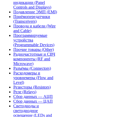
индикации (Panel
Controls and Displays)
Подавление ЭМП (EMI)
Приёмопередатчики
(Transceivers)
Провода и кабели (Wire
and Cable)
Программируемые
устройства
(Programmable Devices)
Прочие товары (Other)
Радиочастотные и СВЧ
компоненты (RF and
Microwave)
Разъёмы (Connectors)
Расходомеры и
уровнемеры (Flow and
Level)
Резисторы (Resistors)
Реле (Relays)
Сбор данных — АЦП
Сбор данных — ЦАП
Светодиоды и
светодиодное
освещение (LEDs and