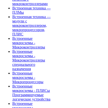
микроконтроллерами
Встроенная техника —
ПЛМы
Встроенная техника —
модули с
микроконтроллером,
микропроцессором,
ПЛИС
Встроенные
микросхемы -
Микроконтроллеры
Встроенные
микросхемы -
Микроконтроллеры
специального
назначения
Встроенные
микросхемы -
Микропроцессоры
Встроенные
микросхемы - ПЛИСы
Программируемые
логические устройства
Встроенные
микросхемы -