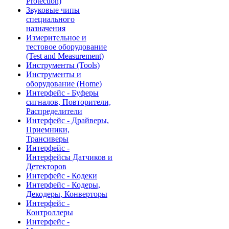
Protection)
Звуковые чипы
специального
назначения
Измерительное и
тестовое оборудование
(Test and Measurement)
Инструменты (Tools)
Инструменты и
оборудование (Home)
Интерфейс - Буферы
сигналов, Повторители,
Распределители
Интерфейс - Драйверы,
Приемники,
Трансиверы
Интерфейс -
Интерфейсы Датчиков и
Детекторов
Интерфейс - Кодеки
Интерфейс - Кодеры,
Декодеры, Конверторы
Интерфейс -
Контроллеры
Интерфейс -