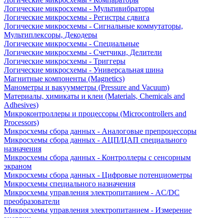
Логические микросхемы - Мультивибраторы
Логические микросхемы - Регистры сдвига
Логические микросхемы - Сигнальные коммутаторы,
Мультиплексоры, Декодеры
Логические микросхемы - Специальные
Логические микросхемы - Счетчики, Делители
Логические микросхемы - Триггеры
Логические микросхемы - Универсальная шина
Магнитные компоненты (Magnetics)
Манометры и вакуумметры (Pressure and Vacuum)
Материалы, химикаты и клеи (Materials, Chemicals and
Adhesives)
Микроконтроллеры и процессоры (Microcontrollers and
Processors)
Микросхемы сбора данных - Аналоговые препроцессоры
Микросхемы сбора данных - АЦП/ЦАП специального
назначения
Микросхемы сбора данных - Контроллеры с сенсорным
экраном
Микросхемы сбора данных - Цифровые потенциометры
Микросхемы специального назначения
Микросхемы управления электропитанием - AC/DC
преобразователи
Микросхемы управления электропитанием - Измерение