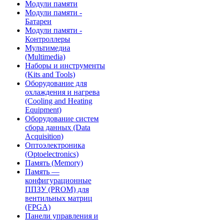
Модули памяти
Модули памяти -
Батареи
Модули памяти -
Контроллеры
Мультимедиа
(Multimedia)
Наборы и инструменты
(Kits and Tools)
Оборудование для
охлаждения и нагрева
(Cooling and Heating
Equipment)
Оборудование систем
сбора данных (Data
Acquisition)
Оптоэлектроника
(Optoelectronics)
Память (Memory)
Память —
конфигурационные
ППЗУ (PROM) для
вентильных матриц
(FPGA)
Панели управления и