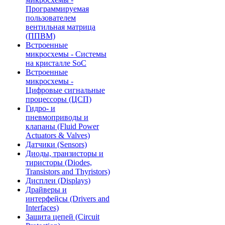
Программируемая
пользователем
вентильная матрица
(ППВМ)
Встроенные
микросхемы - Системы
на кристалле SoC
Встроенные
микросхемы -
Цифровые сигнальные
процессоры (ЦСП)
Гидро- и
пневмоприводы и
клапаны (Fluid Power
Actuators & Valves)
Датчики (Sensors)
Диоды, транзисторы и
тиристоры (Diodes,
Transistors and Thyristors)
Дисплеи (Displays)
Драйверы и
интерфейсы (Drivers and
Interfaces)
Защита цепей (Circuit