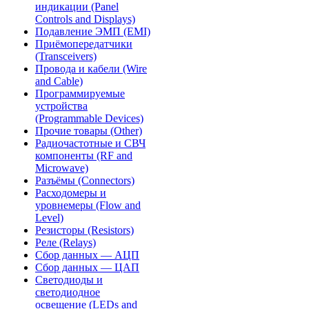
индикации (Panel
Controls and Displays)
Подавление ЭМП (EMI)
Приёмопередатчики
(Transceivers)
Провода и кабели (Wire
and Cable)
Программируемые
устройства
(Programmable Devices)
Прочие товары (Other)
Радиочастотные и СВЧ
компоненты (RF and
Microwave)
Разъёмы (Connectors)
Расходомеры и
уровнемеры (Flow and
Level)
Резисторы (Resistors)
Реле (Relays)
Сбор данных — АЦП
Сбор данных — ЦАП
Светодиоды и
светодиодное
освещение (LEDs and