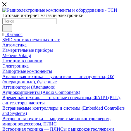
Готовый интернет-магазин электроники
Каталог
SMD монтаж печатных плат
Автоматика
Измерительные приборы
Мебель Viking
Позиции в наличии
Электроника
Импортные компоненты
Аналоговая техника — усилители — инструменты, ОУ
(операционные), буферные
Аттенюаторы (Attenuators)
Аудиокомпоненты (Audio Components)
Временна́я техника — тактовые генераторы, ФАПЧ (PLL),
синтезаторы частоты
Встраиваемые контроллеры и системы (Embedded Controllers
and Systems)
Встроенная техника — модули с микроконтроллером,
микропроцессором, ПЛИС
Встроенная техника — ПЛИСы с микроконтроллерами