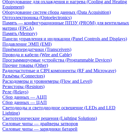
Оборудование для охлаждения и нагрева (Cooling and Heating
Equipment)
Оборудование систем сбора данных (Data Acquisition)
Оптоэлектроника (Optoelectronics)
Память — конфигурационные ППЗУ (PROM) для вентильных
матриц (FPGA)
Память (Memory)
Панели управления и индикации (Panel Controls and Displays)
Подавление ЭМП (EMI)
Приёмопередатчики (Transceivers)
Провода и кабели (Wire and Cable)
Программируемые устройства (Programmable Devices)
Прочие товары (Other)
Радиочастотные и СВЧ компоненты (RF and Microwave)
Разъёмы (Connectors)
Расходомеры и уровнемеры (Flow and Level)
Резисторы (Resistors)
Реле (Relays)
Сбор данных — АЦП
Сбор данных — ЦАП
Светодиоды и светодиодное освещение (LEDs and LED
Lighting)
Светотехнические решения (Lighting Solutions)
Силовые чипы — драйверы затворов
Силовые чипы — зарядники батарей