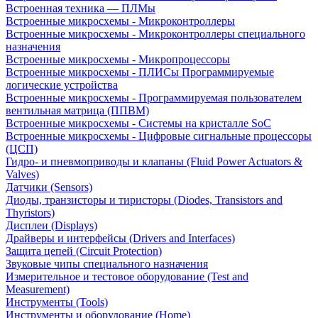
Встроенная техника — ПЛМы
Встроенные микросхемы - Микроконтроллеры
Встроенные микросхемы - Микроконтроллеры специального
назначения
Встроенные микросхемы - Микропроцессоры
Встроенные микросхемы - ПЛИСы Программируемые
логические устройства
Встроенные микросхемы - Программируемая пользователем
вентильная матрица (ППВМ)
Встроенные микросхемы - Системы на кристалле SoC
Встроенные микросхемы - Цифровые сигнальные процессоры
(ЦСП)
Гидро- и пневмоприводы и клапаны (Fluid Power Actuators &
Valves)
Датчики (Sensors)
Диоды, транзисторы и тиристоры (Diodes, Transistors and
Thyristors)
Дисплеи (Displays)
Драйверы и интерфейсы (Drivers and Interfaces)
Защита цепей (Circuit Protection)
Звуковые чипы специального назначения
Измерительное и тестовое оборудование (Test and
Measurement)
Инструменты (Tools)
Инструменты и оборудование (Home)