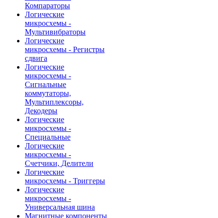
Компараторы
Логические
микросхемы -
Мультивибраторы
Логические
микросхемы - Регистры
сдвига
Логические
микросхемы -
Сигнальные
коммутаторы,
Мультиплексоры,
Декодеры
Логические
микросхемы -
Специальные
Логические
микросхемы -
Счетчики, Делители
Логические
микросхемы - Триггеры
Логические
микросхемы -
Универсальная шина
Магнитные компоненты