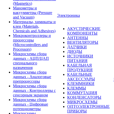
(Magnetics)
Манометры и
вакуумметры (Pressure
Электроника
and Vacuum)
Материалы, химикаты и
клеи (Materials,
АКУСТИЧЕСКИЕ
Chemicals and Adhesives)
КОМПОНЕНТЫ
Микроконтроллеры и
АНТЕННЫ
процессоры
ВЕНТИЛЯТОРЫ
(Microcontrollers and
ДАТЧИКИ
Processors)
ДИОДЫ
Микросхемы сбора
ИСТОЧНИКИ
данных - АЦП/ЦАП
ПИТАНИЯ
специального
КАБЕЛЬНАЯ
назначения
ПРОДУКЦИЯ
Микросхемы сбора
КАБЕЛЬНЫЕ
данных - Аналоговые
АКСЕССУАРЫ
препроцессоры
КЛЕММНИКИ
Микросхемы сбора
КЛЕММЫ
данных - Контроллеры с
КОММУТАЦИЯ
сенсорным экраном
КОНДЕНСАТОРЫ
Микросхемы сбора
МИКРОСХЕМЫ
данных - Цифровые
ОПТОЭЛЕКТРОННЫЕ
потенциометры
ПРИБОРЫ
Микросхемы