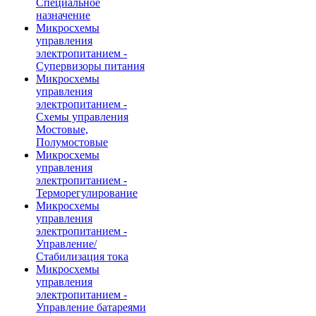
Специальное
назначение
Микросхемы
управления
электропитанием -
Супервизоры питания
Микросхемы
управления
электропитанием -
Схемы управления
Мостовые,
Полумостовые
Микросхемы
управления
электропитанием -
Терморегулирование
Микросхемы
управления
электропитанием -
Управление/
Стабилизация тока
Микросхемы
управления
электропитанием -
Управление батареями