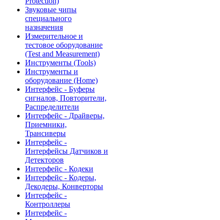
Protection)
Звуковые чипы
специального
назначения
Измерительное и
тестовое оборудование
(Test and Measurement)
Инструменты (Tools)
Инструменты и
оборудование (Home)
Интерфейс - Буферы
сигналов, Повторители,
Распределители
Интерфейс - Драйверы,
Приемники,
Трансиверы
Интерфейс -
Интерфейсы Датчиков и
Детекторов
Интерфейс - Кодеки
Интерфейс - Кодеры,
Декодеры, Конверторы
Интерфейс -
Контроллеры
Интерфейс -