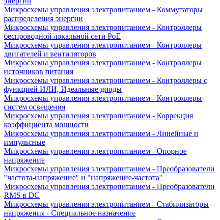
энергии
Микросхемы управления электропитанием - Коммутаторы
распределения энергии
Микросхемы управления электропитанием - Контроллеры
беспроводной локальной сети PoE
Микросхемы управления электропитанием - Контроллеры
двигателей и вентиляторов
Микросхемы управления электропитанием - Контроллеры
источников питания
Микросхемы управления электропитанием - Контроллеры с
функцией ИЛИ, Идеальные диоды
Микросхемы управления электропитанием - Контроллеры
систем освещения
Микросхемы управления электропитанием - Коррекция
коэффициента мощности
Микросхемы управления электропитанием - Линейные и
импульсные
Микросхемы управления электропитанием - Опорное
напряжение
Микросхемы управления электропитанием - Преобразователи
"частота-напряжение" и "напряжение-частота"
Микросхемы управления электропитанием - Преобразователи
RMS в DC
Микросхемы управления электропитанием - Стабилизаторы
напряжения - Специальное назначение