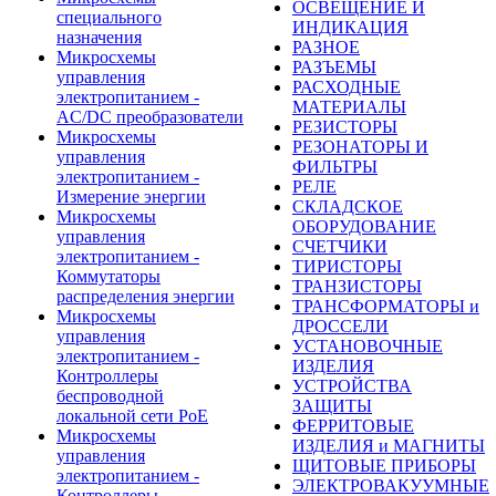
ОСВЕЩЕНИЕ И
специального
ИНДИКАЦИЯ
назначения
РАЗНОЕ
Микросхемы
РАЗЪЕМЫ
управления
РАСХОДНЫЕ
электропитанием -
МАТЕРИАЛЫ
AC/DC преобразователи
РЕЗИСТОРЫ
Микросхемы
РЕЗОНАТОРЫ И
управления
ФИЛЬТРЫ
электропитанием -
РЕЛЕ
Измерение энергии
СКЛАДСКОЕ
Микросхемы
ОБОРУДОВАНИЕ
управления
СЧЕТЧИКИ
электропитанием -
ТИРИСТОРЫ
Коммутаторы
ТРАНЗИСТОРЫ
распределения энергии
ТРАНСФОРМАТОРЫ и
Микросхемы
ДРОССЕЛИ
управления
УСТАНОВОЧНЫЕ
электропитанием -
ИЗДЕЛИЯ
Контроллеры
УСТРОЙСТВА
беспроводной
ЗАЩИТЫ
локальной сети PoE
ФЕРРИТОВЫЕ
Микросхемы
ИЗДЕЛИЯ и МАГНИТЫ
управления
ЩИТОВЫЕ ПРИБОРЫ
электропитанием -
ЭЛЕКТРОВАКУУМНЫЕ
Контроллеры