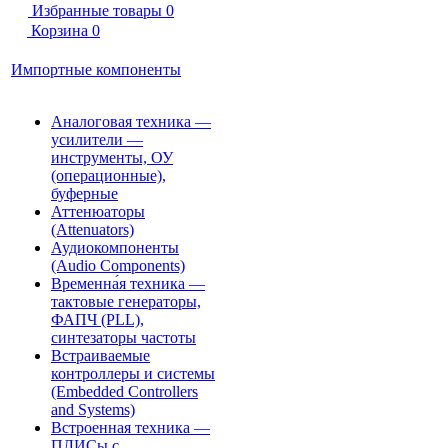
Избранные товары
0
Корзина
0
Импортные компоненты
Аналоговая техника —
усилители —
инструменты, ОУ
(операционные),
буферные
Аттенюаторы
(Attenuators)
Аудиокомпоненты
(Audio Components)
Временна́я техника —
тактовые генераторы,
ФАПЧ (PLL),
синтезаторы частоты
Встраиваемые
контроллеры и системы
(Embedded Controllers
and Systems)
Встроенная техника —
ПЛИСы с