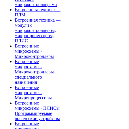
микроконтроллерами
Встроенная техника —
ПЛМы
Встроенная техника —
модули с
микроконтроллером,
микропроцессором,
ПЛИС
Встроенные
микросхемы -
Микроконтроллеры
Встроенные
микросхемы -
Микроконтроллеры
специального
назначения
Встроенные
микросхемы -
Микропроцессоры
Встроенные
микросхемы - ПЛИСы
Программируемые
логические устройства
Встроенные
микросхемы -