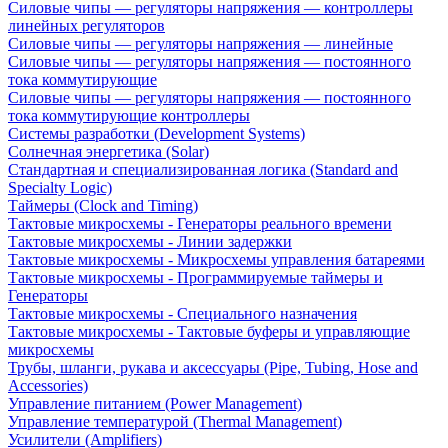
Силовые чипы — регуляторы напряжения — контроллеры
линейных регуляторов
Силовые чипы — регуляторы напряжения — линейные
Силовые чипы — регуляторы напряжения — постоянного
тока коммутирующие
Силовые чипы — регуляторы напряжения — постоянного
тока коммутирующие контроллеры
Системы разработки (Development Systems)
Солнечная энергетика (Solar)
Стандартная и специализированная логика (Standard and
Specialty Logic)
Таймеры (Clock and Timing)
Тактовые микросхемы - Генераторы реального времени
Тактовые микросхемы - Линии задержки
Тактовые микросхемы - Микросхемы управления батареями
Тактовые микросхемы - Программируемые таймеры и
Генераторы
Тактовые микросхемы - Специального назначения
Тактовые микросхемы - Тактовые буферы и управляющие
микросхемы
Трубы, шланги, рукава и аксессуары (Pipe, Tubing, Hose and
Accessories)
Управление питанием (Power Management)
Управление температурой (Thermal Management)
Усилители (Amplifiers)