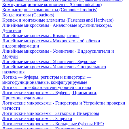
Коммуникационные компоненты (Communication)
Компьютерные компоненты (Computer Products)
Конденсаторы (Capacitors)
Крепёж и монтажные элементы (Fasteners and Hardware)
Линейные микросхемы - Аналоговые мультиплексоры,
Делители
Линейные микросхемы - Компараторы
Линейные микросхемы - Микросхемы обработки
видеоинформации
Линейные микросхемы - Усилители - Видеоусилители и
Модули
Линейные микросхемы - Усилители - Звуковые
Линейные микросхемы - Усилители - Специального
назначения
Логика — буферы, регистры и инверторы —
многофункциональные, конфигурируемые
Логика — преобразователи уровней сигнала
Логические микросхемы - Буферы, Приемники,
Приемопередатчики
Логические микросхемы - Генераторы и Устройства проверки
четности
Логические микросхемы - Затворы и Инверторы
Логические микросхемы - Защелки
Логические микросхемы - Кольцевые буферы FIFO
Логические микросхемы - Компараторы