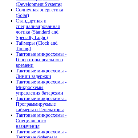
(Development Systems)
Солнечная энергетика
(Solar)
Стандартная и
специализированная
логика (Standard and
Specialty Logic)
Таймеры (Clock and
Timing)
Тактовые микросхемы -
Генераторы реального
времени
Тактовые микросхемы -
Линии задержки
Тактовые микросхемы -
Микросхемы
управления батареями
Тактовые микросхемы -
Программируемые
таймеры и Генераторы
Тактовые микросхемы -
Специального
назначения
Тактовые микросхемы -
Тактовые буферы и