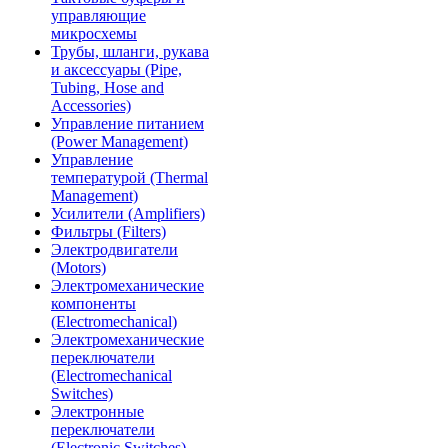
управляющие
микросхемы
Трубы, шланги, рукава
и аксессуары (Pipe,
Tubing, Hose and
Accessories)
Управление питанием
(Power Management)
Управление
температурой (Thermal
Management)
Усилители (Amplifiers)
Фильтры (Filters)
Электродвигатели
(Motors)
Электромеханические
компоненты
(Electromechanical)
Электромеханические
переключатели
(Electromechanical
Switches)
Электронные
переключатели
(Electronic Switches)