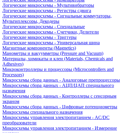
Логические микросхемы - Мультивибраторы
Логические микросхемы - Регистры сдвига
Логические микросхемы - Сигнальные коммутаторы,
Мультиплексоры, Декодеры
Логические микросхемы - Специальные
Логические микросхемы - Счетчики, Делители
Логические микросхемы - Триггеры
Логические микросхемы - Универсальная шина
Магнитные компоненты (Magnetics)
Манометры и вакуумметры (Pressure and Vacuum)
Материалы, химикаты и клеи (Materials, Chemicals and
Adhesives)
Микроконтроллеры и процессоры (Microcontrollers and
Processors)
Микросхемы сбора данных - Аналоговые препроцессоры
Микросхемы сбора данных - АЦП/ЦАП специального
назначения
Микросхемы сбора данных - Контроллеры с сенсорным
экраном
Микросхемы сбора данных - Цифровые потенциометры
Микросхемы специального назначения
Микросхемы управления электропитанием - AC/DC
преобразователи
Микросхемы управления электропитанием - Измерение