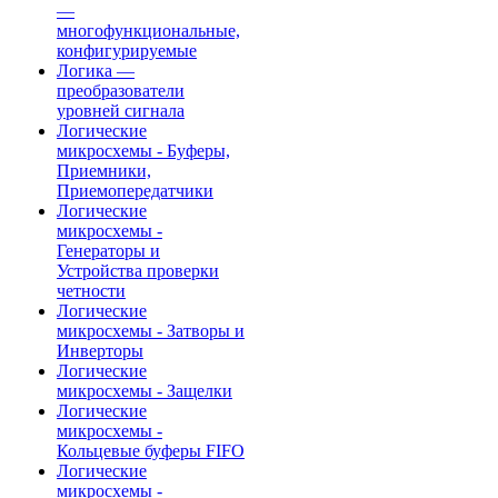
—
многофункциональные,
конфигурируемые
Логика —
преобразователи
уровней сигнала
Логические
микросхемы - Буферы,
Приемники,
Приемопередатчики
Логические
микросхемы -
Генераторы и
Устройства проверки
четности
Логические
микросхемы - Затворы и
Инверторы
Логические
микросхемы - Защелки
Логические
микросхемы -
Кольцевые буферы FIFO
Логические
микросхемы -