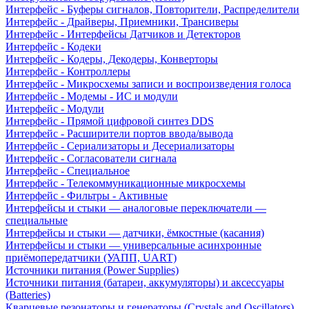
Интерфейс - Буферы сигналов, Повторители, Распределители
Интерфейс - Драйверы, Приемники, Трансиверы
Интерфейс - Интерфейсы Датчиков и Детекторов
Интерфейс - Кодеки
Интерфейс - Кодеры, Декодеры, Конверторы
Интерфейс - Контроллеры
Интерфейс - Микросхемы записи и воспроизведения голоса
Интерфейс - Модемы - ИС и модули
Интерфейс - Модули
Интерфейс - Прямой цифровой синтез DDS
Интерфейс - Расширители портов ввода/вывода
Интерфейс - Сериализаторы и Десериализаторы
Интерфейс - Согласователи сигнала
Интерфейс - Специальное
Интерфейс - Телекоммуникационные микросхемы
Интерфейс - Фильтры - Активные
Интерфейсы и стыки — аналоговые переключатели —
специальные
Интерфейсы и стыки — датчики, ёмкостные (касания)
Интерфейсы и стыки — универсальные асинхронные
приёмопередатчики (УАПП, UART)
Источники питания (Power Supplies)
Источники питания (батареи, аккумуляторы) и аксессуары
(Batteries)
Кварцевые резонаторы и генераторы (Crystals and Oscillators)