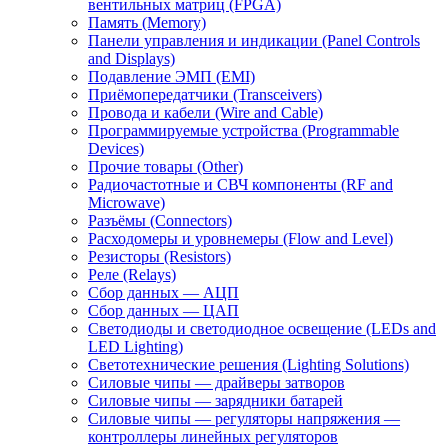
вентильных матриц (FPGA)
Память (Memory)
Панели управления и индикации (Panel Controls
and Displays)
Подавление ЭМП (EMI)
Приёмопередатчики (Transceivers)
Провода и кабели (Wire and Cable)
Программируемые устройства (Programmable
Devices)
Прочие товары (Other)
Радиочастотные и СВЧ компоненты (RF and
Microwave)
Разъёмы (Connectors)
Расходомеры и уровнемеры (Flow and Level)
Резисторы (Resistors)
Реле (Relays)
Сбор данных — АЦП
Сбор данных — ЦАП
Светодиоды и светодиодное освещение (LEDs and
LED Lighting)
Светотехнические решения (Lighting Solutions)
Силовые чипы — драйверы затворов
Силовые чипы — зарядники батарей
Силовые чипы — регуляторы напряжения —
контроллеры линейных регуляторов