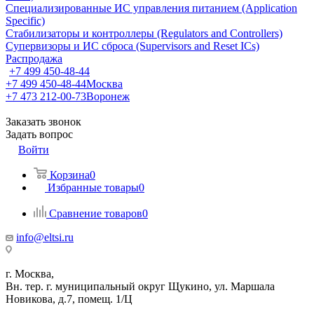
Специализированные ИС управления питанием (Application
Specific)
Стабилизаторы и контроллеры (Regulators and Controllers)
Супервизоры и ИС сброса (Supervisors and Reset ICs)
Распродажа
+7 499 450-48-44
+7 499 450-48-44
Москва
+7 473 212-00-73
Воронеж
Заказать звонок
Задать вопрос
Войти
Корзина
0
Избранные товары
0
Сравнение товаров
0
info@eltsi.ru
г. Москва,
Вн. тер. г. муниципальный округ Щукино, ул. Маршала
Новикова, д.7, помещ. 1/Ц