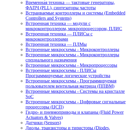
Временна́я техника — тактовые генераторы,
ФАПЧ (PLL), синтезаторы частоты
Встраиваемые контроллеры и системы (Embedded
Controllers and Systems)
Встроенная техника — модули с
микроконтроллером, микропроцессором, ПЛИС
Встроенная техника — ПЛИСы с
микроконтроллерами
Встроенная техника — ПЛМы
Встроенные микросхемы - Микроконтроллеры
Встроенные микросхемы - Микроконтроллеры
специального назначения
Встроенные микросхемы - Микропроцессоры
Встроенные микросхемы - ПЛИСы
Программируемые логические устройства
Встроенные микросхемы - Программируемая
пользователем вентильная матрица (ППВМ)
Встроенные микросхемы - Системы на кристалле
SoC
Встроенные микросхемы - Цифровые сигнальные
процессоры (ЦСП)
Гидро- и пневмоприводы и клапаны (Fluid Power
Actuators & Valves)
Датчики (Sensors)
Диоды, транзисторы и тиристоры (Diodes,