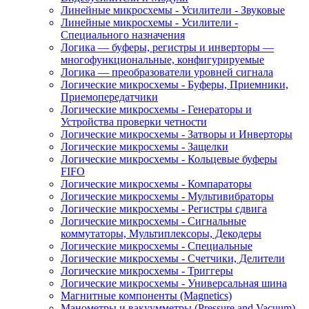
Линейные микросхемы - Усилители - Звуковые
Линейные микросхемы - Усилители -
Специального назначения
Логика — буферы, регистры и инверторы —
многофункциональные, конфигурируемые
Логика — преобразователи уровней сигнала
Логические микросхемы - Буферы, Приемники,
Приемопередатчики
Логические микросхемы - Генераторы и
Устройства проверки четности
Логические микросхемы - Затворы и Инверторы
Логические микросхемы - Защелки
Логические микросхемы - Кольцевые буферы
FIFO
Логические микросхемы - Компараторы
Логические микросхемы - Мультивибраторы
Логические микросхемы - Регистры сдвига
Логические микросхемы - Сигнальные
коммутаторы, Мультиплексоры, Декодеры
Логические микросхемы - Специальные
Логические микросхемы - Счетчики, Делители
Логические микросхемы - Триггеры
Логические микросхемы - Универсальная шина
Магнитные компоненты (Magnetics)
Манометры и вакуумметры (Pressure and Vacuum)