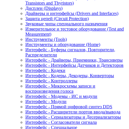
Transistors and Thyristors)
Дисплеи (Displays)
Драйверы и интерфейсы (Drivers and Interfaces)
Защита цепей (Circuit Protection)
Звуковые чипы специального назначения
Измерительное и тестовое оборудование (Test and
Measurement)
Инструменты (Tools)
Инструменты и оборудование (Home)
Интерфейс - Буферы сигналов, Повторители,
Распределители
Интерфейс - Драйверы, Приемники, Трансиверы
Интерфейс - Интерфейсы Датчиков и Детекторов
Интерфейс - Кодеки
Интерфейс - Кодеры, Декодеры, Конверторы
Интерфейс - Контроллеры
Интерфейс - Микросхемы записи и
воспроизведения голоса
Интерфейс - Модемы - ИС и модули
Интерфейс - Модули
Интерфейс - Прямой цифровой синтез DDS
Интерфейс - Расширители портов ввода/вывода
Интерфейс - Сериализаторы и Десериализаторы
Интерфейс - Согласователи сигнала
Интерфейс - Специальное