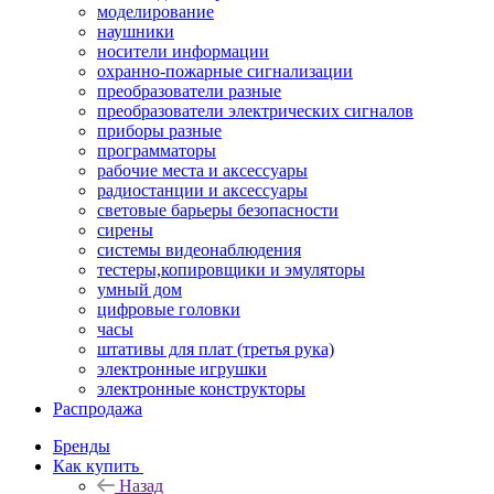
моделирование
наушники
носители информации
охранно-пожарные сигнализации
преобразователи разные
преобразователи электрических сигналов
приборы разные
программаторы
рабочие места и аксессуары
радиостанции и аксессуары
световые барьеры безопасности
сирены
системы видеонаблюдения
тестеры,копировщики и эмуляторы
умный дом
цифровые головки
часы
штативы для плат (третья рука)
электронные игрушки
электронные конструкторы
Распродажа
Бренды
Как купить
Назад