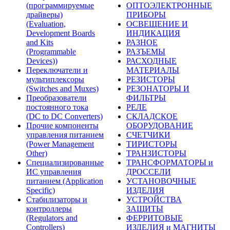
(программируемые
ОПТОЭЛЕКТРОННЫЕ
драйверы)
ПРИБОРЫ
(Evaluation,
ОСВЕЩЕНИЕ И
Development Boards
ИНДИКАЦИЯ
and Kits
РАЗНОЕ
(Programmable
РАЗЪЕМЫ
Devices))
РАСХОДНЫЕ
Переключатели и
МАТЕРИАЛЫ
мультиплексоры
РЕЗИСТОРЫ
(Switches and Muxes)
РЕЗОНАТОРЫ И
Преобразователи
ФИЛЬТРЫ
постоянного тока
РЕЛЕ
(DC to DC Converters)
СКЛАДСКОЕ
Прочие компоненты
ОБОРУДОВАНИЕ
управления питанием
СЧЕТЧИКИ
(Power Management
ТИРИСТОРЫ
Other)
ТРАНЗИСТОРЫ
Специализированные
ТРАНСФОРМАТОРЫ и
ИС управления
ДРОССЕЛИ
питанием (Application
УСТАНОВОЧНЫЕ
Specific)
ИЗДЕЛИЯ
Стабилизаторы и
УСТРОЙСТВА
контроллеры
ЗАЩИТЫ
(Regulators and
ФЕРРИТОВЫЕ
Controllers)
ИЗДЕЛИЯ и МАГНИТЫ