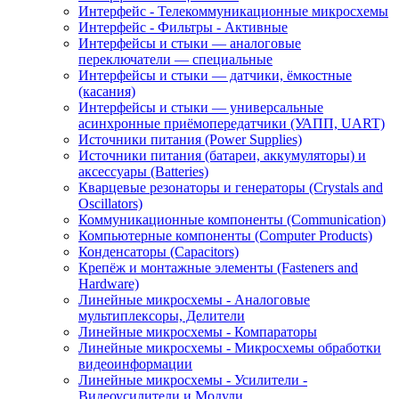
Интерфейс - Телекоммуникационные микросхемы
Интерфейс - Фильтры - Активные
Интерфейсы и стыки — аналоговые
переключатели — специальные
Интерфейсы и стыки — датчики, ёмкостные
(касания)
Интерфейсы и стыки — универсальные
асинхронные приёмопередатчики (УАПП, UART)
Источники питания (Power Supplies)
Источники питания (батареи, аккумуляторы) и
аксессуары (Batteries)
Кварцевые резонаторы и генераторы (Crystals and
Oscillators)
Коммуникационные компоненты (Communication)
Компьютерные компоненты (Computer Products)
Конденсаторы (Capacitors)
Крепёж и монтажные элементы (Fasteners and
Hardware)
Линейные микросхемы - Аналоговые
мультиплексоры, Делители
Линейные микросхемы - Компараторы
Линейные микросхемы - Микросхемы обработки
видеоинформации
Линейные микросхемы - Усилители -
Видеоусилители и Модули