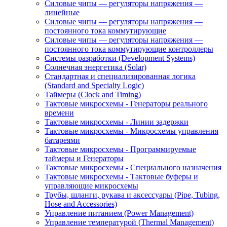
Силовые чипы — регуляторы напряжения —
линейные
Силовые чипы — регуляторы напряжения —
постоянного тока коммутирующие
Силовые чипы — регуляторы напряжения —
постоянного тока коммутирующие контроллеры
Системы разработки (Development Systems)
Солнечная энергетика (Solar)
Стандартная и специализированная логика
(Standard and Specialty Logic)
Таймеры (Clock and Timing)
Тактовые микросхемы - Генераторы реального
времени
Тактовые микросхемы - Линии задержки
Тактовые микросхемы - Микросхемы управления
батареями
Тактовые микросхемы - Программируемые
таймеры и Генераторы
Тактовые микросхемы - Специального назначения
Тактовые микросхемы - Тактовые буферы и
управляющие микросхемы
Трубы, шланги, рукава и аксессуары (Pipe, Tubing,
Hose and Accessories)
Управление питанием (Power Management)
Управление температурой (Thermal Management)