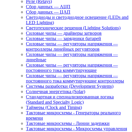
Реле (Relays)
Сбор данных — АЦП
Сбор данных — ЦАП
Светодиоды и светодиодное освещение (LEDs and
LED Lighting)
Светотехнические решения (Lighting Solutions)
Силовые чипы — драйверы затворов
Силовые чипы — зарядники батарей
Силовые чипы — регуляторы напряжения —
контроллеры линейных регуляторов
Силовые чипы — регуляторы напряжения —
линейные
Силовые чипы — регуляторы напряжения —
постоянного тока коммутирующие
Силовые чипы — регуляторы напряжения —
постоянного тока коммутирующие контроллеры
Системы разработки (Development Systems)
Солнечная энергетика (Solar)
Стандартная и специализированная логика
(Standard and Specialty Logic)
Таймеры (Clock and Timing)
Тактовые микросхемы - Генераторы реального
времени
Тактовые микросхемы - Линии задержки
Тактовые микросхемы - Микросхемы управления