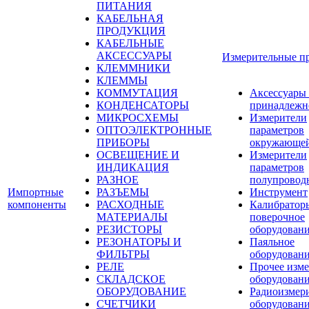
ПИТАНИЯ
КАБЕЛЬНАЯ
ПРОДУКЦИЯ
КАБЕЛЬНЫЕ
АКСЕССУАРЫ
Измерительные п
КЛЕММНИКИ
КЛЕММЫ
КОММУТАЦИЯ
Аксессуары
КОНДЕНСАТОРЫ
принадлежн
МИКРОСХЕМЫ
Измерители
ОПТОЭЛЕКТРОННЫЕ
параметров
ПРИБОРЫ
окружающей
ОСВЕЩЕНИЕ И
Измерители
ИНДИКАЦИЯ
параметров
РАЗНОЕ
полупровод
Импортные
РАЗЪЕМЫ
Инструмент
компоненты
РАСХОДНЫЕ
Калибратор
МАТЕРИАЛЫ
поверочное
РЕЗИСТОРЫ
оборудован
РЕЗОНАТОРЫ И
Паяльное
ФИЛЬТРЫ
оборудован
РЕЛЕ
Прочее изме
СКЛАДСКОЕ
оборудован
ОБОРУДОВАНИЕ
Радиоизмер
СЧЕТЧИКИ
оборудован