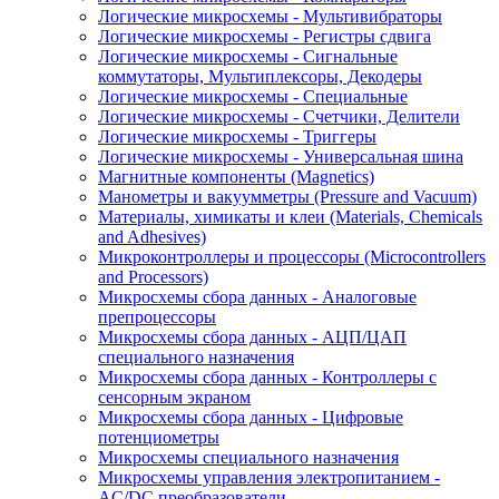
Логические микросхемы - Мультивибраторы
Логические микросхемы - Регистры сдвига
Логические микросхемы - Сигнальные
коммутаторы, Мультиплексоры, Декодеры
Логические микросхемы - Специальные
Логические микросхемы - Счетчики, Делители
Логические микросхемы - Триггеры
Логические микросхемы - Универсальная шина
Магнитные компоненты (Magnetics)
Манометры и вакуумметры (Pressure and Vacuum)
Материалы, химикаты и клеи (Materials, Chemicals
and Adhesives)
Микроконтроллеры и процессоры (Microcontrollers
and Processors)
Микросхемы сбора данных - Аналоговые
препроцессоры
Микросхемы сбора данных - АЦП/ЦАП
специального назначения
Микросхемы сбора данных - Контроллеры с
сенсорным экраном
Микросхемы сбора данных - Цифровые
потенциометры
Микросхемы специального назначения
Микросхемы управления электропитанием -
AC/DC преобразователи