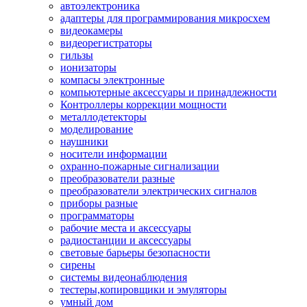
автоэлектроника
адаптеры для программирования микросхем
видеокамеры
видеорегистраторы
гильзы
ионизаторы
компасы электронные
компьютерные аксессуары и принадлежности
Контроллеры коррекции мощности
металлодетекторы
моделирование
наушники
носители информации
охранно-пожарные сигнализации
преобразователи разные
преобразователи электрических сигналов
приборы разные
программаторы
рабочие места и аксессуары
радиостанции и аксессуары
световые барьеры безопасности
сирены
системы видеонаблюдения
тестеры,копировщики и эмуляторы
умный дом