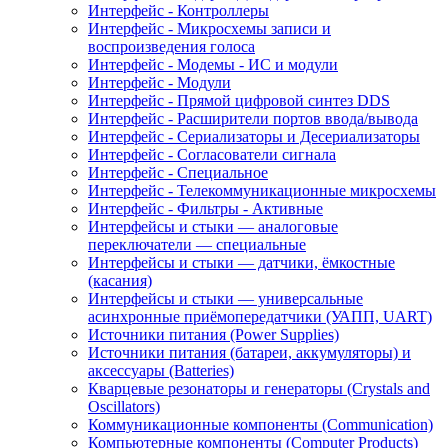
Интерфейс - Контроллеры
Интерфейс - Микросхемы записи и
воспроизведения голоса
Интерфейс - Модемы - ИС и модули
Интерфейс - Модули
Интерфейс - Прямой цифровой синтез DDS
Интерфейс - Расширители портов ввода/вывода
Интерфейс - Сериализаторы и Десериализаторы
Интерфейс - Согласователи сигнала
Интерфейс - Специальное
Интерфейс - Телекоммуникационные микросхемы
Интерфейс - Фильтры - Активные
Интерфейсы и стыки — аналоговые
переключатели — специальные
Интерфейсы и стыки — датчики, ёмкостные
(касания)
Интерфейсы и стыки — универсальные
асинхронные приёмопередатчики (УАПП, UART)
Источники питания (Power Supplies)
Источники питания (батареи, аккумуляторы) и
аксессуары (Batteries)
Кварцевые резонаторы и генераторы (Crystals and
Oscillators)
Коммуникационные компоненты (Communication)
Компьютерные компоненты (Computer Products)