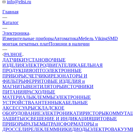
info@eltsi.ru
Главная
—
Каталог
—
Электроника
Измерительные приборы
Автоматика
Мебель Viking
SMD
монтаж печатных плат
Позиции в наличии
—
РАЗНОЕ
ДАТЧИКИ
УСТАНОВОЧНЫЕ
ИЗДЕЛИЯ
ЭЛЕКТРОДВИГАТЕЛИ
КАБЕЛЬНАЯ
ПРОДУКЦИЯ
ОПТОЭЛЕКТРОННЫЕ
ПРИБОРЫ
СЧЕТЧИКИ
РЕЗОНАТОРЫ И
ФИЛЬТРЫ
ФЕРРИТОВЫЕ ИЗДЕЛИЯ и
МАГНИТЫ
ВЕНТИЛЯТОРЫ
ИСТОЧНИКИ
ПИТАНИЯ
РАСХОДНЫЕ
МАТЕРИАЛЫ
КЛЕММЫ
ЭЛЕКТРОННЫЕ
УСТРОЙСТВА
АНТЕННЫ
КАБЕЛЬНЫЕ
АКСЕССУАРЫ
СКЛАДСКОЕ
ОБОРУДОВАНИЕ
ЭЛЕКТРОНИКА
ТИРИСТОРЫ
КОММУТА
ЗАЩИТЫ
ОСВЕЩЕНИЕ И ИНДИКАЦИЯ
ЩИТОВЫЕ
ПРИБОРЫ
РАЗЪЕМЫ
ТРАНСФОРМАТОРЫ и
ДРОССЕЛИ
РЕЛЕ
КЛЕММНИКИ
ДИОДЫ
ЭЛЕКТРОВАКУУМ