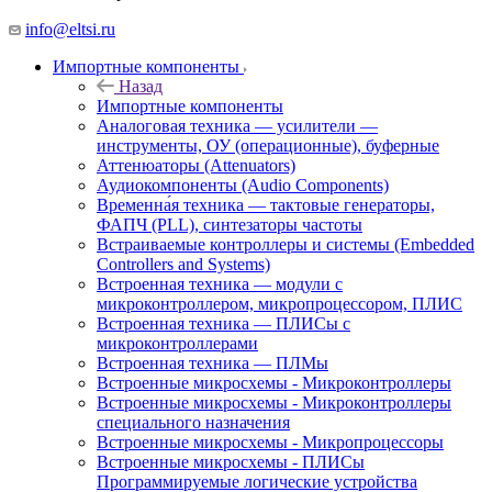
info@eltsi.ru
Импортные компоненты
Назад
Импортные компоненты
Аналоговая техника — усилители —
инструменты, ОУ (операционные), буферные
Аттенюаторы (Attenuators)
Аудиокомпоненты (Audio Components)
Временна́я техника — тактовые генераторы,
ФАПЧ (PLL), синтезаторы частоты
Встраиваемые контроллеры и системы (Embedded
Controllers and Systems)
Встроенная техника — модули с
микроконтроллером, микропроцессором, ПЛИС
Встроенная техника — ПЛИСы с
микроконтроллерами
Встроенная техника — ПЛМы
Встроенные микросхемы - Микроконтроллеры
Встроенные микросхемы - Микроконтроллеры
специального назначения
Встроенные микросхемы - Микропроцессоры
Встроенные микросхемы - ПЛИСы
Программируемые логические устройства