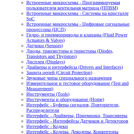
Встроенные микросхемы - Программируемая
пользователем вентильная матрица (ППВМ)
Встроенные микросхемы - Системы на кристалле
SoC
Встроенные микросхемы - Цифровые сигнальные
процессоры (ЦСП)
Гидро- и пневмоприводы и клапаны (Fluid Power
Actuators & Valves)
Датчики (Sensors)
Диоды, транзисторы и тиристоры (Diodes,
Transistors and Thyristors)
Дисплеи (Displays)
Драйверы и интерфейсы (Drivers and Interfaces)
Защита цепей (Circuit Protection)
Звуковые чипы специального назначения
Измерительное и тестовое оборудование (Test and
Measurement)
Инструменты (Tools)
Инструменты и оборудование (Home)
Интерфейс - Буферы сигналов, Повторители,
Распределители
Интерфейс - Драйверы, Приемники, Трансиверы
Интерфейс - Интерфейсы Датчиков и Детекторов
Интерфейс - Кодеки
Интерфейс - Кодеры, Декодеры, Конверторы