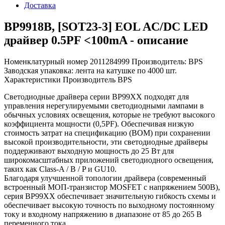
Доставка
BP9918B, [SOT23-3] EOL AC/DC LED
драйвер 0.5PF <100mA - описание
Номенклатурный номер 2011284999 Производитель: BPS
Заводская упаковка: лента на катушке по 4000 шт.
Характеристики Производитель BPS
Светодиодные драйвера серии BP99XX подходят для
управления нерегулируемыми светодиодными лампами в
обычных условиях освещения, которые не требуют высокого
коэффициента мощности (0,5PF). Обеспечивая низкую
стоимость затрат на спецификацию (BOM) при сохранении
высокой производительности, эти светодиодные драйверы
поддерживают выходную мощность до 25 Вт для
широкомасштабных приложений светодиодного освещения,
таких как Class-A / B / P и GU10.
Благодаря улучшенной топологии драйвера (современный
встроенный МОП-транзистор MOSFET с напряжением 500В),
серия BP99XX обеспечивает значительную гибкость схемы и
обеспечивает высокую точность по выходному постоянному
току и входному напряжению в диапазоне от 85 до 265 В
переменного тока.