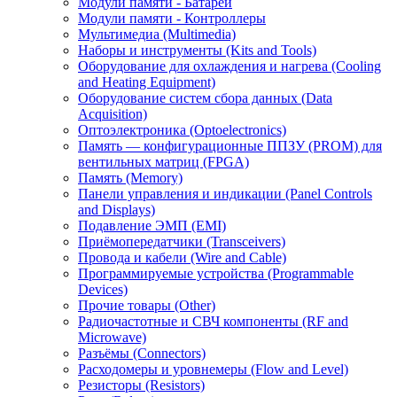
Модули памяти - Батареи
Модули памяти - Контроллеры
Мультимедиа (Multimedia)
Наборы и инструменты (Kits and Tools)
Оборудование для охлаждения и нагрева (Cooling
and Heating Equipment)
Оборудование систем сбора данных (Data
Acquisition)
Оптоэлектроника (Optoelectronics)
Память — конфигурационные ППЗУ (PROM) для
вентильных матриц (FPGA)
Память (Memory)
Панели управления и индикации (Panel Controls
and Displays)
Подавление ЭМП (EMI)
Приёмопередатчики (Transceivers)
Провода и кабели (Wire and Cable)
Программируемые устройства (Programmable
Devices)
Прочие товары (Other)
Радиочастотные и СВЧ компоненты (RF and
Microwave)
Разъёмы (Connectors)
Расходомеры и уровнемеры (Flow and Level)
Резисторы (Resistors)