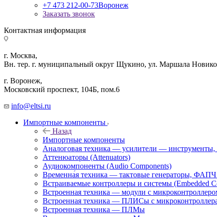
+7 473 212-00-73
Воронеж
Заказать звонок
Контактная информация
г. Москва,
Вн. тер. г. муниципальный округ Щукино, ул. Маршала Новиков
г. Воронеж,
​Московский проспект, 104Б, пом.6
info@eltsi.ru
Импортные компоненты
Назад
Импортные компоненты
Аналоговая техника — усилители — инструменты,
Аттенюаторы (Attenuators)
Аудиокомпоненты (Audio Components)
Временна́я техника — тактовые генераторы, ФАПЧ 
Встраиваемые контроллеры и системы (Embedded Cont
Встроенная техника — модули с микроконтроллер
Встроенная техника — ПЛИСы с микроконтроллер
Встроенная техника — ПЛМы