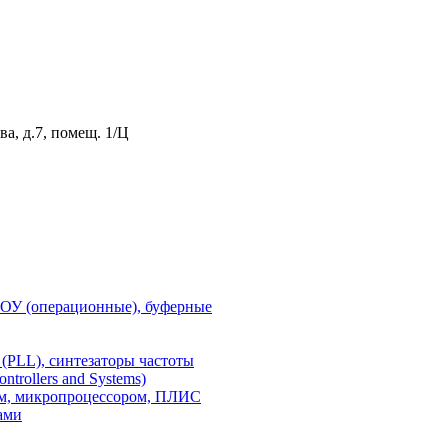
а, д.7, помещ. 1/Ц
 ОУ (операционные), буферные
(PLL), синтезаторы частоты
rollers and Systems)
ом, микропроцессором, ПЛИС
ами