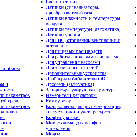
Блоки питания
Датчики (сигнализаторы,
преобразователи) газа
Датчики влажности и температуры
воздуха
Датчики температуры (автоматика)
Датчики уровня
Для ГВС, отопления, вентиляции и
котельных
Для пищевых производств
Для работы с полевыми сигналами
Для управления насосами
Для электрических сетей
 приборы
Дополнительные устройства
Драйверы и библиотеки ОВЕН
ры и
Дроссели (автоматика)
жности
Запорно-регулирующая арматура
ли параметров
Измерители-регуляторы
ей среды
Коммутаторы
ли параметров
Контроллеры для диспетчеризации,
одников
телемеханики и учета ресурсов
нт
Конфигураторы
оры и
Микроклимат для шкафов
ое
управления
ание
Модемы