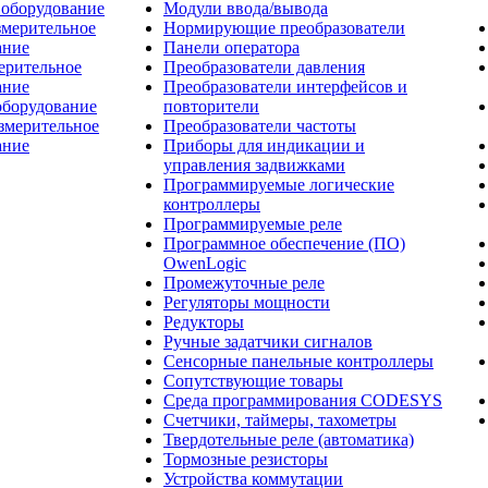
 оборудование
Модули ввода/вывода
змерительное
Нормирующие преобразователи
ание
Панели оператора
ерительное
Преобразователи давления
ание
Преобразователи интерфейсов и
оборудование
повторители
змерительное
Преобразователи частоты
ание
Приборы для индикации и
управления задвижками
Программируемые логические
контроллеры
Программируемые реле
Программное обеспечение (ПО)
OwenLogic
Промежуточные реле
Регуляторы мощности
Редукторы
Ручные задатчики сигналов
Сенсорные панельные контроллеры
Сопутствующие товары
Среда программирования CODESYS
Счетчики, таймеры, тахометры
Твердотельные реле (автоматика)
Тормозные резисторы
Устройства коммутации