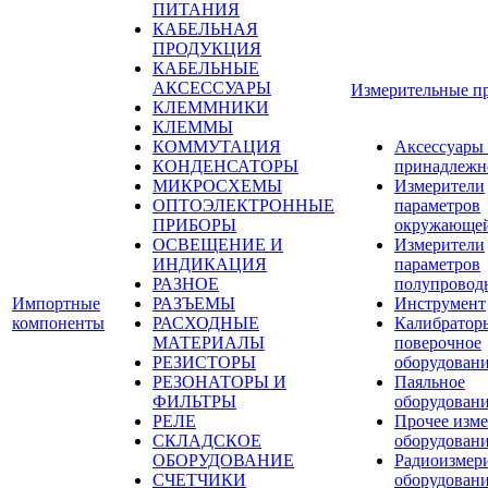
ПИТАНИЯ
КАБЕЛЬНАЯ
ПРОДУКЦИЯ
КАБЕЛЬНЫЕ
АКСЕССУАРЫ
Измерительные п
КЛЕММНИКИ
КЛЕММЫ
КОММУТАЦИЯ
Аксессуары
КОНДЕНСАТОРЫ
принадлежн
МИКРОСХЕМЫ
Измерители
ОПТОЭЛЕКТРОННЫЕ
параметров
ПРИБОРЫ
окружающей
ОСВЕЩЕНИЕ И
Измерители
ИНДИКАЦИЯ
параметров
РАЗНОЕ
полупровод
Импортные
РАЗЪЕМЫ
Инструмент
компоненты
РАСХОДНЫЕ
Калибратор
МАТЕРИАЛЫ
поверочное
РЕЗИСТОРЫ
оборудован
РЕЗОНАТОРЫ И
Паяльное
ФИЛЬТРЫ
оборудован
РЕЛЕ
Прочее изме
СКЛАДСКОЕ
оборудован
ОБОРУДОВАНИЕ
Радиоизмер
СЧЕТЧИКИ
оборудован