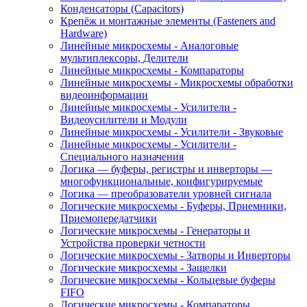
Конденсаторы (Capacitors)
Крепёж и монтажные элементы (Fasteners and
Hardware)
Линейные микросхемы - Аналоговые
мультиплексоры, Делители
Линейные микросхемы - Компараторы
Линейные микросхемы - Микросхемы обработки
видеоинформации
Линейные микросхемы - Усилители -
Видеоусилители и Модули
Линейные микросхемы - Усилители - Звуковые
Линейные микросхемы - Усилители -
Специального назначения
Логика — буферы, регистры и инверторы —
многофункциональные, конфигурируемые
Логика — преобразователи уровней сигнала
Логические микросхемы - Буферы, Приемники,
Приемопередатчики
Логические микросхемы - Генераторы и
Устройства проверки четности
Логические микросхемы - Затворы и Инверторы
Логические микросхемы - Защелки
Логические микросхемы - Кольцевые буферы
FIFO
Логические микросхемы - Компараторы