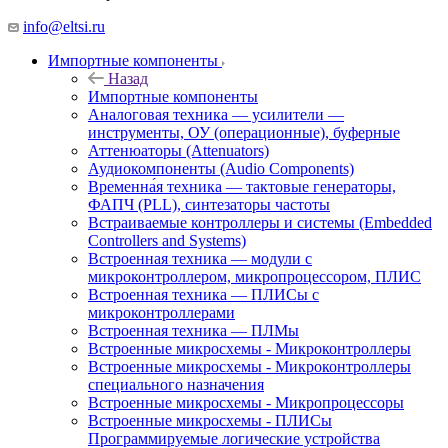
info@eltsi.ru
Импортные компоненты
Назад
Импортные компоненты
Аналоговая техника — усилители —
инструменты, ОУ (операционные), буферные
Аттенюаторы (Attenuators)
Аудиокомпоненты (Audio Components)
Временна́я техника — тактовые генераторы,
ФАПЧ (PLL), синтезаторы частоты
Встраиваемые контроллеры и системы (Embedded
Controllers and Systems)
Встроенная техника — модули с
микроконтроллером, микропроцессором, ПЛИС
Встроенная техника — ПЛИСы с
микроконтроллерами
Встроенная техника — ПЛМы
Встроенные микросхемы - Микроконтроллеры
Встроенные микросхемы - Микроконтроллеры
специального назначения
Встроенные микросхемы - Микропроцессоры
Встроенные микросхемы - ПЛИСы
Программируемые логические устройства