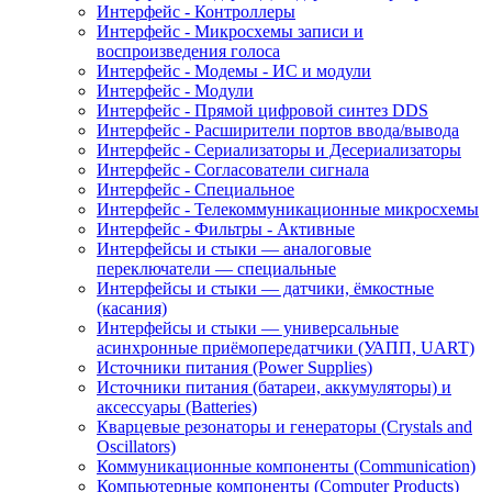
Интерфейс - Контроллеры
Интерфейс - Микросхемы записи и
воспроизведения голоса
Интерфейс - Модемы - ИС и модули
Интерфейс - Модули
Интерфейс - Прямой цифровой синтез DDS
Интерфейс - Расширители портов ввода/вывода
Интерфейс - Сериализаторы и Десериализаторы
Интерфейс - Согласователи сигнала
Интерфейс - Специальное
Интерфейс - Телекоммуникационные микросхемы
Интерфейс - Фильтры - Активные
Интерфейсы и стыки — аналоговые
переключатели — специальные
Интерфейсы и стыки — датчики, ёмкостные
(касания)
Интерфейсы и стыки — универсальные
асинхронные приёмопередатчики (УАПП, UART)
Источники питания (Power Supplies)
Источники питания (батареи, аккумуляторы) и
аксессуары (Batteries)
Кварцевые резонаторы и генераторы (Crystals and
Oscillators)
Коммуникационные компоненты (Communication)
Компьютерные компоненты (Computer Products)