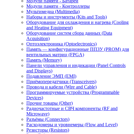
Модули памяти - Батареи
Модули памяти - Контроллеры
Мультимедиа (Multimedia)
Наборы и инструменты (Kits and Tools)
Оборудование для охлаждения и нагрева (Cooling
and Heating Equipment)
Оборудование систем сбора данных (Data
Acquisition)
Оптоэлектроника (Optoelectronics)
Память — конфигурационные ППЗУ (PROM) для
вентильных матриц (FPGA)
Память (Memory)
Панели управления и индикации (Panel Controls
and Displays)
Подавление ЭМП (EMI)
Приёмопередатчики (Transceivers)
Провода и кабели (Wire and Cable)
Программируемые устройства (Programmable
Devices)
Прочие товары (Other)
Радиочастотные и СВЧ компоненты (RF and
Microwave)
Разъёмы (Connectors)
Расходомеры и уровнемеры (Flow and Level)
Резисторы (Resistors)