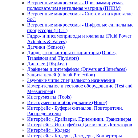
Встроенные микросхемы - Программируемая
пользователем вентильная матрица (ППВМ)
Встроенные микросхемы - Системы на кристалле
SoC
Встроенные микросхемы - Цифровые сигнальные
процессоры (ЦСП)
Гидро- и пневмоприводы и клапаны (Fluid Power
Actuators & Valves)
Датчики (Sensors)
Диоды, транзисторы и тиристоры (Diodes,
Transistors and Thyristors)
Дисплеи (Displays)
Драйверы и интерфейсы (Drivers and Interfaces)
Защита цепей (Circuit Protection)
Звуковые чипы специального назначения
Измерительное и тестовое оборудование (Test and
Measurement)
Инструменты (Tools)
Инструменты и оборудование (Home)
Интерфейс - Буферы сигналов, Повторители,
Распределители
Интерфейс - Драйверы, Приемники, Трансиверы
Интерфейс - Интерфейсы Датчиков и Детекторов
Интерфейс - Кодеки
Интерфейс - Кодеры, Декодеры, Конверторы