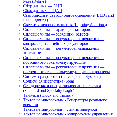
Реле (Relays)
Сбор данных — АЦП
Сбор данных — ЦАП
Светодиоды и светодиодное освещение (LEDs and
LED Lighting)
Светотехнические решения (Lighting Solutions)
Силовые чипы — драйверы затворов
Силовые чипы — зарядники батарей
Силовые чипы — регуляторы напряжения —
контроллеры линейных регуляторов
Силовые чипы — регуляторы напряжения —
линейные
Силовые чипы — регуляторы напряжения —
постоянного тока коммутирующие
Силовые чипы — регуляторы напряжения —
постоянного тока коммутирующие контроллеры
Системы разработки (Development Systems)
Солнечная энергетика (Solar)
Стандартная и специализированная логика
(Standard and Specialty Logic)
Таймеры (Clock and Timing)
Тактовые микросхемы - Генераторы реального
времени
Тактовые микросхемы - Линии задержки
Тактовые микросхемы - Микросхемы управления