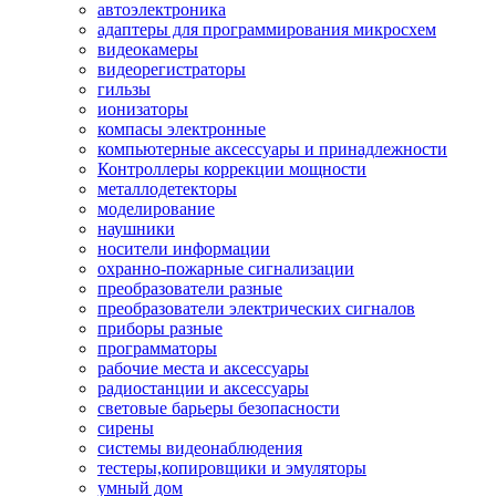
автоэлектроника
адаптеры для программирования микросхем
видеокамеры
видеорегистраторы
гильзы
ионизаторы
компасы электронные
компьютерные аксессуары и принадлежности
Контроллеры коррекции мощности
металлодетекторы
моделирование
наушники
носители информации
охранно-пожарные сигнализации
преобразователи разные
преобразователи электрических сигналов
приборы разные
программаторы
рабочие места и аксессуары
радиостанции и аксессуары
световые барьеры безопасности
сирены
системы видеонаблюдения
тестеры,копировщики и эмуляторы
умный дом