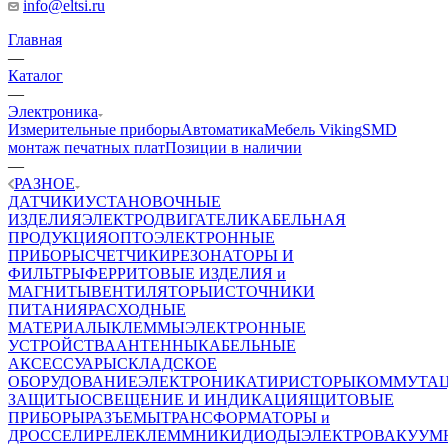
info@eltsi.ru
Главная
—
Каталог
—
Электроника
Измерительные приборы
Автоматика
Мебель Viking
SMD
монтаж печатных плат
Позиции в наличии
—
РАЗНОЕ
ДАТЧИКИ
УСТАНОВОЧНЫЕ
ИЗДЕЛИЯ
ЭЛЕКТРОДВИГАТЕЛИ
КАБЕЛЬНАЯ
ПРОДУКЦИЯ
ОПТОЭЛЕКТРОННЫЕ
ПРИБОРЫ
СЧЕТЧИКИ
РЕЗОНАТОРЫ И
ФИЛЬТРЫ
ФЕРРИТОВЫЕ ИЗДЕЛИЯ и
МАГНИТЫ
ВЕНТИЛЯТОРЫ
ИСТОЧНИКИ
ПИТАНИЯ
РАСХОДНЫЕ
МАТЕРИАЛЫ
КЛЕММЫ
ЭЛЕКТРОННЫЕ
УСТРОЙСТВА
АНТЕННЫ
КАБЕЛЬНЫЕ
АКСЕССУАРЫ
СКЛАДСКОЕ
ОБОРУДОВАНИЕ
ЭЛЕКТРОНИКА
ТИРИСТОРЫ
КОММУТА
ЗАЩИТЫ
ОСВЕЩЕНИЕ И ИНДИКАЦИЯ
ЩИТОВЫЕ
ПРИБОРЫ
РАЗЪЕМЫ
ТРАНСФОРМАТОРЫ и
ДРОССЕЛИ
РЕЛЕ
КЛЕММНИКИ
ДИОДЫ
ЭЛЕКТРОВАКУУМ