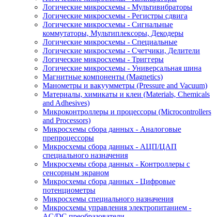
Логические микросхемы - Мультивибраторы
Логические микросхемы - Регистры сдвига
Логические микросхемы - Сигнальные
коммутаторы, Мультиплексоры, Декодеры
Логические микросхемы - Специальные
Логические микросхемы - Счетчики, Делители
Логические микросхемы - Триггеры
Логические микросхемы - Универсальная шина
Магнитные компоненты (Magnetics)
Манометры и вакуумметры (Pressure and Vacuum)
Материалы, химикаты и клеи (Materials, Chemicals
and Adhesives)
Микроконтроллеры и процессоры (Microcontrollers
and Processors)
Микросхемы сбора данных - Аналоговые
препроцессоры
Микросхемы сбора данных - АЦП/ЦАП
специального назначения
Микросхемы сбора данных - Контроллеры с
сенсорным экраном
Микросхемы сбора данных - Цифровые
потенциометры
Микросхемы специального назначения
Микросхемы управления электропитанием -
AC/DC преобразователи