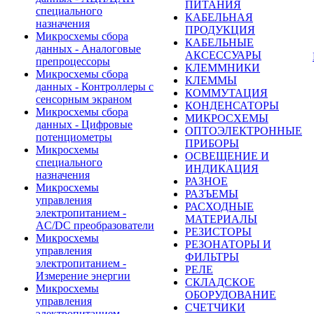
ПИТАНИЯ
специального
КАБЕЛЬНАЯ
назначения
ПРОДУКЦИЯ
Микросхемы сбора
КАБЕЛЬНЫЕ
данных - Аналоговые
АКСЕССУАРЫ
препроцессоры
КЛЕММНИКИ
Микросхемы сбора
КЛЕММЫ
данных - Контроллеры с
КОММУТАЦИЯ
сенсорным экраном
КОНДЕНСАТОРЫ
Микросхемы сбора
МИКРОСХЕМЫ
данных - Цифровые
ОПТОЭЛЕКТРОННЫЕ
потенциометры
ПРИБОРЫ
Микросхемы
ОСВЕЩЕНИЕ И
специального
ИНДИКАЦИЯ
назначения
РАЗНОЕ
Микросхемы
РАЗЪЕМЫ
управления
РАСХОДНЫЕ
электропитанием -
МАТЕРИАЛЫ
AC/DC преобразователи
РЕЗИСТОРЫ
Микросхемы
РЕЗОНАТОРЫ И
управления
ФИЛЬТРЫ
электропитанием -
РЕЛЕ
Измерение энергии
СКЛАДСКОЕ
Микросхемы
ОБОРУДОВАНИЕ
управления
СЧЕТЧИКИ
электропитанием -