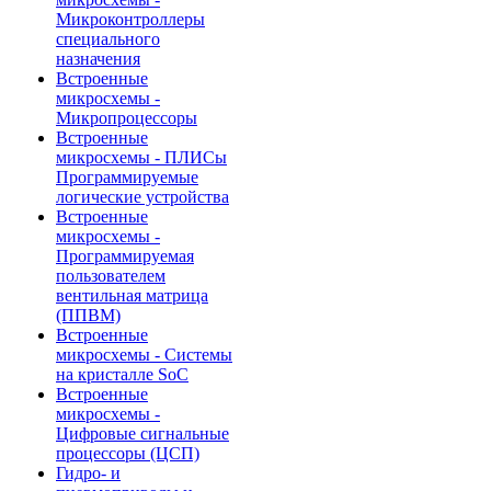
Микроконтроллеры
специального
назначения
Встроенные
микросхемы -
Микропроцессоры
Встроенные
микросхемы - ПЛИСы
Программируемые
логические устройства
Встроенные
микросхемы -
Программируемая
пользователем
вентильная матрица
(ППВМ)
Встроенные
микросхемы - Системы
на кристалле SoC
Встроенные
микросхемы -
Цифровые сигнальные
процессоры (ЦСП)
Гидро- и