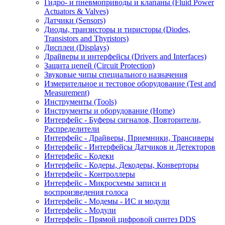
Гидро- и пневмоприводы и клапаны (Fluid Power
Actuators & Valves)
Датчики (Sensors)
Диоды, транзисторы и тиристоры (Diodes,
Transistors and Thyristors)
Дисплеи (Displays)
Драйверы и интерфейсы (Drivers and Interfaces)
Защита цепей (Circuit Protection)
Звуковые чипы специального назначения
Измерительное и тестовое оборудование (Test and
Measurement)
Инструменты (Tools)
Инструменты и оборудование (Home)
Интерфейс - Буферы сигналов, Повторители,
Распределители
Интерфейс - Драйверы, Приемники, Трансиверы
Интерфейс - Интерфейсы Датчиков и Детекторов
Интерфейс - Кодеки
Интерфейс - Кодеры, Декодеры, Конверторы
Интерфейс - Контроллеры
Интерфейс - Микросхемы записи и
воспроизведения голоса
Интерфейс - Модемы - ИС и модули
Интерфейс - Модули
Интерфейс - Прямой цифровой синтез DDS