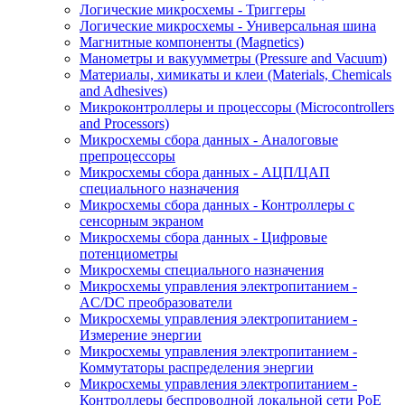
Логические микросхемы - Триггеры
Логические микросхемы - Универсальная шина
Магнитные компоненты (Magnetics)
Манометры и вакуумметры (Pressure and Vacuum)
Материалы, химикаты и клеи (Materials, Chemicals
and Adhesives)
Микроконтроллеры и процессоры (Microcontrollers
and Processors)
Микросхемы сбора данных - Аналоговые
препроцессоры
Микросхемы сбора данных - АЦП/ЦАП
специального назначения
Микросхемы сбора данных - Контроллеры с
сенсорным экраном
Микросхемы сбора данных - Цифровые
потенциометры
Микросхемы специального назначения
Микросхемы управления электропитанием -
AC/DC преобразователи
Микросхемы управления электропитанием -
Измерение энергии
Микросхемы управления электропитанием -
Коммутаторы распределения энергии
Микросхемы управления электропитанием -
Контроллеры беспроводной локальной сети PoE