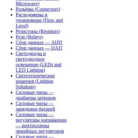
Microwave)
Разъёмы (Connectors)
Расходомеры и
уровнемеры (Flow and
Level)
Резисторы (Resistors)
Реле (Relays)
Сбор данных — АЦП
Сбор данных — ЦАП
Светодиоды и
светодиодное
освещение (LEDs and
LED Lighting)
Светотехнические
решения (Lighting
Solutions)
Силовые чипы —
драйверы затворов
Силовые чипы —
зарядники батарей
Силовые чипы —
регуляторы напряжения
— контроллеры
линейных регуляторов
Силовые чипы —