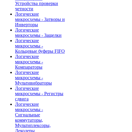
Устройства проверки
четности
Логические
микросхемы - Затворы и
Инверторы
Логические
микросхемы - Защелки
Логические
микросхемы -
Кольцевые буферы FIFO
Логические
микросхемы -
Компараторы
Логические
микросхемы -
Мультивибраторы
Логические
микросхемы - Регистры
сдвига
Логические
микросхемы -
Сигнальные
коммутаторы,
Мультиплексоры,
Декодеры