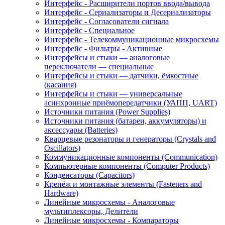
Интерфейс - Расширители портов ввода/вывода
Интерфейс - Сериализаторы и Десериализаторы
Интерфейс - Согласователи сигнала
Интерфейс - Специальное
Интерфейс - Телекоммуникационные микросхемы
Интерфейс - Фильтры - Активные
Интерфейсы и стыки — аналоговые
переключатели — специальные
Интерфейсы и стыки — датчики, ёмкостные
(касания)
Интерфейсы и стыки — универсальные
асинхронные приёмопередатчики (УАПП, UART)
Источники питания (Power Supplies)
Источники питания (батареи, аккумуляторы) и
аксессуары (Batteries)
Кварцевые резонаторы и генераторы (Crystals and
Oscillators)
Коммуникационные компоненты (Communication)
Компьютерные компоненты (Computer Products)
Конденсаторы (Capacitors)
Крепёж и монтажные элементы (Fasteners and
Hardware)
Линейные микросхемы - Аналоговые
мультиплексоры, Делители
Линейные микросхемы - Компараторы