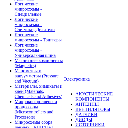
Логические
микросхемы -
Специальные
Логические
микросхемы -
Счетчики, Делители
Логические
микросхемы - Триггеры
Логические
микросхемы -
Универсальная шина
Магнитные компоненты
(Magnetics)
Манометры и
вакуумметры (Pressure
Электроника
and Vacuum)
Материалы, химикаты и
клеи (Materials,
АКУСТИЧЕСКИЕ
Chemicals and Adhesives)
КОМПОНЕНТЫ
Микроконтроллеры и
АНТЕННЫ
процессоры
ВЕНТИЛЯТОРЫ
(Microcontrollers and
ДАТЧИКИ
Processors)
ДИОДЫ
Микросхемы сбора
ИСТОЧНИКИ
данных - АЦП/ЦАП