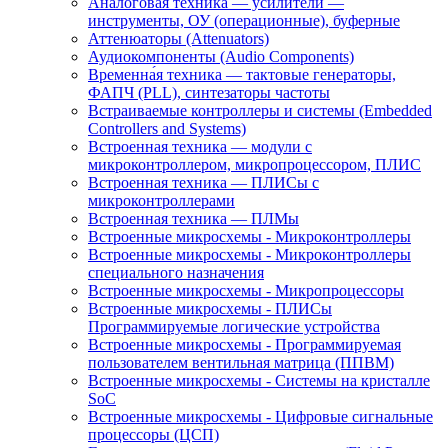
Аналоговая техника — усилители —
инструменты, ОУ (операционные), буферные
Аттенюаторы (Attenuators)
Аудиокомпоненты (Audio Components)
Временна́я техника — тактовые генераторы,
ФАПЧ (PLL), синтезаторы частоты
Встраиваемые контроллеры и системы (Embedded
Controllers and Systems)
Встроенная техника — модули с
микроконтроллером, микропроцессором, ПЛИС
Встроенная техника — ПЛИСы с
микроконтроллерами
Встроенная техника — ПЛМы
Встроенные микросхемы - Микроконтроллеры
Встроенные микросхемы - Микроконтроллеры
специального назначения
Встроенные микросхемы - Микропроцессоры
Встроенные микросхемы - ПЛИСы
Программируемые логические устройства
Встроенные микросхемы - Программируемая
пользователем вентильная матрица (ППВМ)
Встроенные микросхемы - Системы на кристалле
SoC
Встроенные микросхемы - Цифровые сигнальные
процессоры (ЦСП)