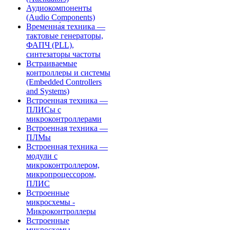
Аудиокомпоненты
(Audio Components)
Временна́я техника —
тактовые генераторы,
ФАПЧ (PLL),
синтезаторы частоты
Встраиваемые
контроллеры и системы
(Embedded Controllers
and Systems)
Встроенная техника —
ПЛИСы с
микроконтроллерами
Встроенная техника —
ПЛМы
Встроенная техника —
модули с
микроконтроллером,
микропроцессором,
ПЛИС
Встроенные
микросхемы -
Микроконтроллеры
Встроенные
микросхемы -