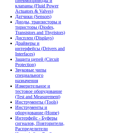
пневмоприводы и
клапаны (Fluid Power
Actuators & Valves)
Датчики (Sensors)
Диоды, транзисторы и
тиристоры (Diodes,
Transistors and Thyristors)
Дисплеи (Displays)
Драйверы и
интерфейсы (Drivers and
Interfaces)
Защита цепей (Circuit
Protection)
Звуковые чипы
специального
назначения
Измерительное и
тестовое оборудование
(Test and Measurement)
Инструменты (Tools)
Инструменты и
оборудование (Home)
Интерфейс - Буферы
сигналов, Повторители,
Распределители