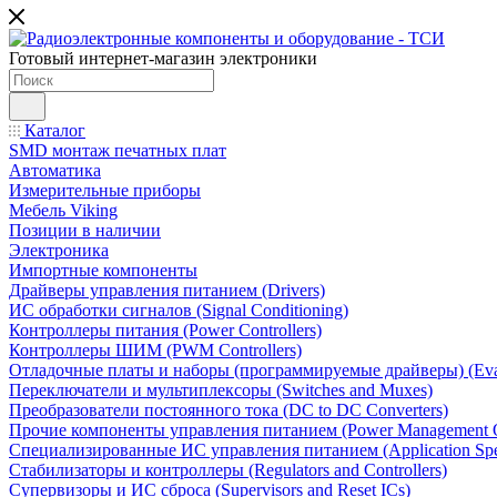
Готовый интернет-магазин электроники
Каталог
SMD монтаж печатных плат
Автоматика
Измерительные приборы
Мебель Viking
Позиции в наличии
Электроника
Импортные компоненты
Драйверы управления питанием (Drivers)
ИС обработки сигналов (Signal Conditioning)
Контроллеры питания (Power Controllers)
Контроллеры ШИМ (PWM Controllers)
Отладочные платы и наборы (программируемые драйверы) (Evalua
Переключатели и мультиплексоры (Switches and Muxes)
Преобразователи постоянного тока (DC to DC Converters)
Прочие компоненты управления питанием (Power Management O
Специализированные ИС управления питанием (Application Spec
Стабилизаторы и контроллеры (Regulators and Controllers)
Супервизоры и ИС сброса (Supervisors and Reset ICs)