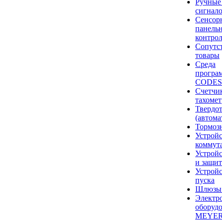
Ручные
сигнал
Сенсор
панель
контро
Сопутс
товары
Среда
програ
CODES
Счетчик
тахоме
Твердот
(автома
Тормоз
Устройс
коммут
Устройс
и защи
Устройс
пуска
Шлюзы 
Электр
оборуд
MEYE