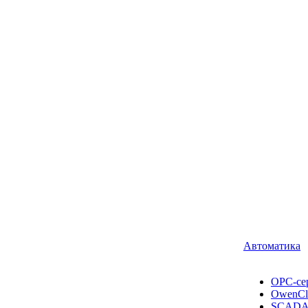
Автоматика
OPC-се
OwenCl
SCADA 