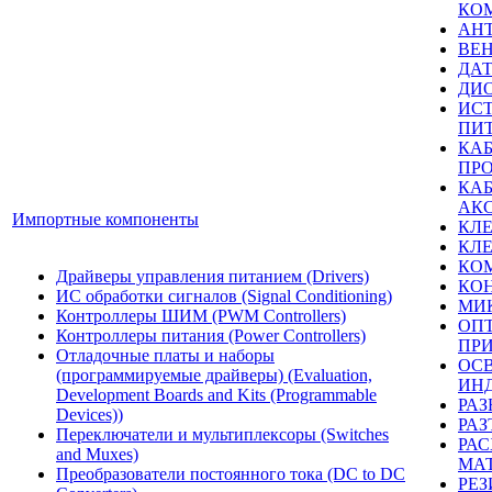
КО
АН
ВЕ
ДА
ДИ
ИС
ПИ
КА
ПР
КА
АК
Импортные компоненты
КЛ
КЛ
КО
Драйверы управления питанием (Drivers)
КО
ИС обработки сигналов (Signal Conditioning)
МИ
Контроллеры ШИМ (PWM Controllers)
ОП
Контроллеры питания (Power Controllers)
ПР
Отладочные платы и наборы
ОС
(программируемые драйверы) (Evaluation,
ИН
Development Boards and Kits (Programmable
РАЗ
Devices))
РА
Переключатели и мультиплексоры (Switches
РА
and Muxes)
МА
Преобразователи постоянного тока (DC to DC
РЕ