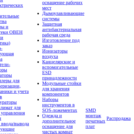
оснащение рабочих
ктрических
мест
Дымоулавливающие
ительные
системы
тва
Защитная
ры и
антибактериальная
теки ОВЕН
рабочая среда
ли
Изготовление под
тика)
заказ
о-
Ионизаторы
рующая
воздуха
ра
Канцелярские и
тели-
вспомогательные
торы
ESD
аторы
принадлежности
ллеры для
Модульные стойки
еризации,
для хранения
аники и учета
компонентов
в
Наборы
ураторы
инструментов в
лимат для
SOS-ложементах
SMD
 управления
Одежда и
монтаж
ы
Распродажа
дополнительное
печатных
 ввода/вывода
оснащение для
плат
рующие
чистых комнат