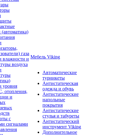
уары
торы
ы
ащиты
тактные
 (автоматика)
питания
и
изаторы,
зователи) газа
Мебель Viking
и влажности и
туры воздуха
и
Автоматические
атуры
турникеты
тика)
Антистатическая
и уровня
одежда и обувь
, отопления,
Антистатические
яции и
напольные
ных
покрытия
щевых
Антистатические
одств
стулья и табуреты
оты с
Антистатический
ми сигналами
инструмент Viking
равления
Дополнительное
ми