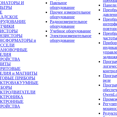
преобра
ОНАТОРЫ И
Паяльное
Панели
ЛЬТРЫ
оборудование
Преобр
Е
Прочее измерительное
давлен
ЛАДСКОЕ
оборудование
Преобр
ОРУДОВАНИЕ
Радиоизмерительное
интерф
ЕТЧИКИ
оборудование
повтор
РИСТОРЫ
Учебное оборудование
Преобр
АНЗИСТОРЫ
Электроизмерительное
частот
АНСФОРМАТОРЫ и
оборудование
Прибор
ОССЕЛИ
индика
ТАНОВОЧНЫЕ
управл
ДЕЛИЯ
задвиж
ТРОЙСТВА
Програ
ЩИТЫ
логиче
РРИТОВЫЕ
контро
ЕЛИЯ и МАГНИТЫ
Програ
ТОВЫЕ ПРИБОРЫ
реле
ЕКТРОВАКУУМНЫЕ
Програ
ИБОРЫ
обеспе
ЕКТРОДВИГАТЕЛИ
OwenLo
ЕКТРОНИКА
Промеж
ЕКТРОННЫЕ
Регуля
ТРОЙСТВА
мощнос
Редукт