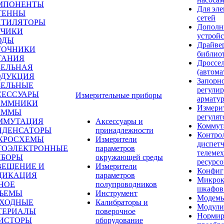
МПОНЕНТЫ
Для эле
ТЕННЫ
сетей
НТИЛЯТОРЫ
Дополн
ТЧИКИ
устройс
ОДЫ
Драйве
ТОЧНИКИ
библио
ТАНИЯ
Дроссе
БЕЛЬНАЯ
(автома
ОДУКЦИЯ
Запорн
БЕЛЬНЫЕ
регули
СЕССУАРЫ
Измерительные приборы
армату
ЕММНИКИ
Измери
ЕММЫ
регуля
ММУТАЦИЯ
Аксессуары и
Коммут
НДЕНСАТОРЫ
принадлежности
Контро
КРОСХЕМЫ
Измерители
диспетч
ТОЭЛЕКТРОННЫЕ
параметров
телемех
ИБОРЫ
окружающей среды
ресурсо
ВЕЩЕНИЕ И
Измерители
Конфиг
ДИКАЦИЯ
параметров
Микрок
НОЕ
полупроводников
шкафов
ЗЪЕМЫ
Инструмент
Модем
СХОДНЫЕ
Калибраторы и
Модули
ТЕРИАЛЫ
поверочное
Норми
ЗИСТОРЫ
оборудование