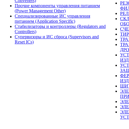
Converters)
РЕЗ
Прочие компоненты управления питанием
ФИ
(Power Management Other)
РЕЛ
Специализированные ИС управления
СК
питанием (Application Specific)
ОБ
Стабилизаторы и контроллеры (Regulators and
СЧ
Controllers)
ТИ
Супервизоры и ИС сброса (Supervisors and
ТР
Reset ICs)
ТР
ДР
УС
ИЗ
УС
ЗА
ФЕ
ИЗД
ЩИ
ЭЛ
ПР
ЭЛ
ЭЛ
ЭЛ
УС