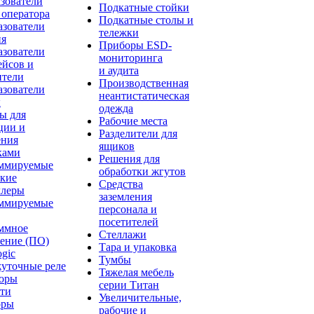
зователи
Подкатные стойки
 оператора
Подкатные столы и
азователи
тележки
ия
Приборы ESD-
азователи
мониторинга
ейсов и
и аудита
ители
Производственная
азователи
неантистатическая
ы
одежда
ы для
Рабочие места
ции и
Разделители для
ения
ящиков
ками
Решения для
ммируемые
обработки жгутов
ские
Средства
ллеры
заземления
ммируемые
персонала и
посетителей
ммное
Стеллажи
чение (ПО)
Тара и упаковка
gic
Тумбы
уточные реле
Тяжелая мебель
торы
серии Титан
ти
Увеличительные,
оры
рабочие и