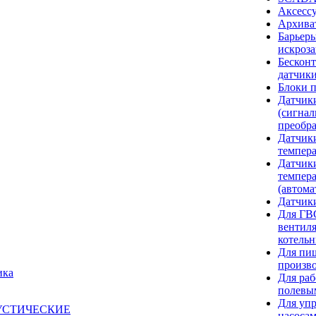
Аксесс
Архива
Барьер
искроз
Бескон
датчики
Блоки 
Датчик
(сигнал
преобра
Датчик
темпера
Датчик
темпер
(автома
Датчик
Для ГВС
вентил
котель
Для пи
произв
ика
Для раб
полевы
Для уп
УСТИЧЕСКИЕ
насоса