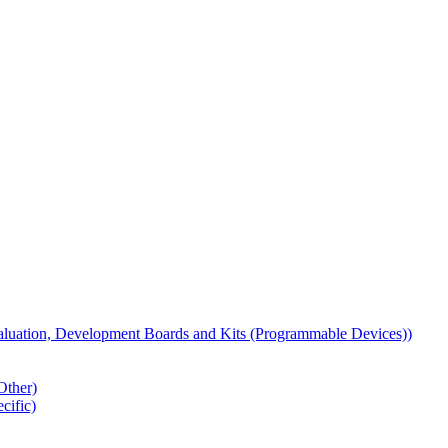
tion, Development Boards and Kits (Programmable Devices))
ther)
ific)