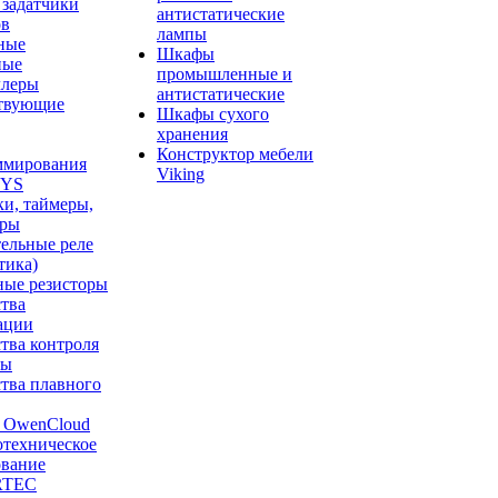
 задатчики
антистатические
ов
лампы
ные
Шкафы
ные
промышленные и
ллеры
антистатические
твующие
Шкафы сухого
хранения
Конструктор мебели
ммирования
Viking
YS
и, таймеры,
тры
ельные реле
тика)
ные резисторы
тва
ации
тва контроля
ты
тва плавного
OwenCloud
отехническое
ование
RTEC