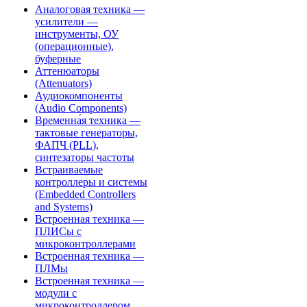
Аналоговая техника —
усилители —
инструменты, ОУ
(операционные),
буферные
Аттенюаторы
(Attenuators)
Аудиокомпоненты
(Audio Components)
Временна́я техника —
тактовые генераторы,
ФАПЧ (PLL),
синтезаторы частоты
Встраиваемые
контроллеры и системы
(Embedded Controllers
and Systems)
Встроенная техника —
ПЛИСы с
микроконтроллерами
Встроенная техника —
ПЛМы
Встроенная техника —
модули с
микроконтроллером,