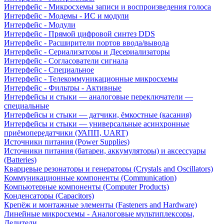
Интерфейс - Микросхемы записи и воспроизведения голоса
Интерфейс - Модемы - ИС и модули
Интерфейс - Модули
Интерфейс - Прямой цифровой синтез DDS
Интерфейс - Расширители портов ввода/вывода
Интерфейс - Сериализаторы и Десериализаторы
Интерфейс - Согласователи сигнала
Интерфейс - Специальное
Интерфейс - Телекоммуникационные микросхемы
Интерфейс - Фильтры - Активные
Интерфейсы и стыки — аналоговые переключатели —
специальные
Интерфейсы и стыки — датчики, ёмкостные (касания)
Интерфейсы и стыки — универсальные асинхронные
приёмопередатчики (УАПП, UART)
Источники питания (Power Supplies)
Источники питания (батареи, аккумуляторы) и аксессуары
(Batteries)
Кварцевые резонаторы и генераторы (Crystals and Oscillators)
Коммуникационные компоненты (Communication)
Компьютерные компоненты (Computer Products)
Конденсаторы (Capacitors)
Крепёж и монтажные элементы (Fasteners and Hardware)
Линейные микросхемы - Аналоговые мультиплексоры,
Делители