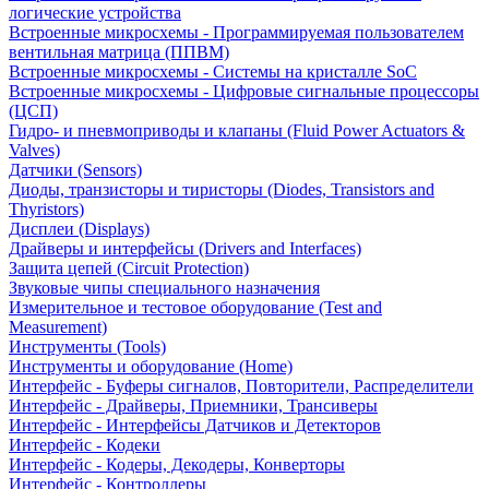
логические устройства
Встроенные микросхемы - Программируемая пользователем
вентильная матрица (ППВМ)
Встроенные микросхемы - Системы на кристалле SoC
Встроенные микросхемы - Цифровые сигнальные процессоры
(ЦСП)
Гидро- и пневмоприводы и клапаны (Fluid Power Actuators &
Valves)
Датчики (Sensors)
Диоды, транзисторы и тиристоры (Diodes, Transistors and
Thyristors)
Дисплеи (Displays)
Драйверы и интерфейсы (Drivers and Interfaces)
Защита цепей (Circuit Protection)
Звуковые чипы специального назначения
Измерительное и тестовое оборудование (Test and
Measurement)
Инструменты (Tools)
Инструменты и оборудование (Home)
Интерфейс - Буферы сигналов, Повторители, Распределители
Интерфейс - Драйверы, Приемники, Трансиверы
Интерфейс - Интерфейсы Датчиков и Детекторов
Интерфейс - Кодеки
Интерфейс - Кодеры, Декодеры, Конверторы
Интерфейс - Контроллеры