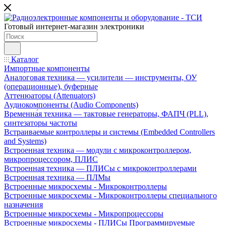
Готовый интернет-магазин электроники
Каталог
Импортные компоненты
Аналоговая техника — усилители — инструменты, ОУ
(операционные), буферные
Аттенюаторы (Attenuators)
Аудиокомпоненты (Audio Components)
Временна́я техника — тактовые генераторы, ФАПЧ (PLL),
синтезаторы частоты
Встраиваемые контроллеры и системы (Embedded Controllers
and Systems)
Встроенная техника — модули с микроконтроллером,
микропроцессором, ПЛИС
Встроенная техника — ПЛИСы с микроконтроллерами
Встроенная техника — ПЛМы
Встроенные микросхемы - Микроконтроллеры
Встроенные микросхемы - Микроконтроллеры специального
назначения
Встроенные микросхемы - Микропроцессоры
Встроенные микросхемы - ПЛИСы Программируемые