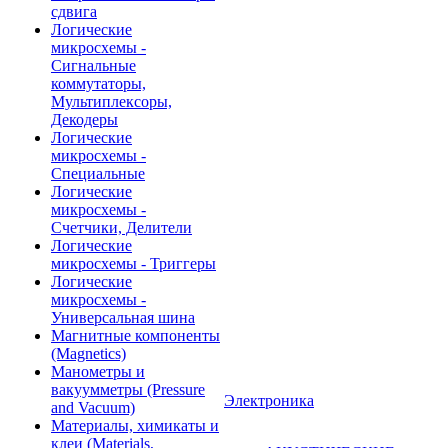
сдвига
Логические
микросхемы -
Сигнальные
коммутаторы,
Мультиплексоры,
Декодеры
Логические
микросхемы -
Специальные
Логические
микросхемы -
Счетчики, Делители
Логические
микросхемы - Триггеры
Логические
микросхемы -
Универсальная шина
Магнитные компоненты
(Magnetics)
Манометры и
вакуумметры (Pressure
Электроника
and Vacuum)
Материалы, химикаты и
клеи (Materials,