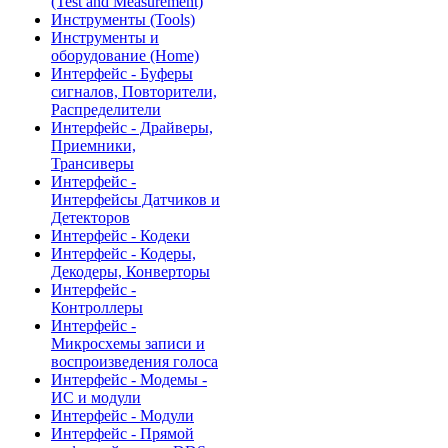
(Test and Measurement)
Инструменты (Tools)
Инструменты и
оборудование (Home)
Интерфейс - Буферы
сигналов, Повторители,
Распределители
Интерфейс - Драйверы,
Приемники,
Трансиверы
Интерфейс -
Интерфейсы Датчиков и
Детекторов
Интерфейс - Кодеки
Интерфейс - Кодеры,
Декодеры, Конверторы
Интерфейс -
Контроллеры
Интерфейс -
Микросхемы записи и
воспроизведения голоса
Интерфейс - Модемы -
ИС и модули
Интерфейс - Модули
Интерфейс - Прямой