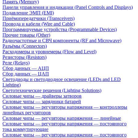
Память (Memory)
Панели управления и индикации (Panel Controls and Displays)
Подавление ЭМП (EMI)
Приёмопередатчики (Transceivers)
Провода и кабели (Wire and Cable)
Программируемые устройства (Programmable Devices)
Прочие товары (Other)
Радиочастотные и СВЧ компоненты (RF and Microwave)
Разъёмы (Connectors)
Расходомеры и уровнемеры (Flow and Level)
Резисторы (Resistors)
Реле (Relays)
Сбор данных — АЦП
Сбор данных — ЦАП
Светодиоды и светодиодное освещение (LEDs and LED
Lighting)
Светотехнические решения (Lighting Solutions)
Силовые чипы — драйверы затворов
Силовые чипы — зарядники батарей
Силовые чипы — регуляторы напряжения — контроллеры
линейных регуляторов
Силовые чипы — регуляторы напряжения — линейные
Силовые чипы — регуляторы напряжения — постоянного
тока коммутирующие
Силовые чипы — регуляторы напряжения — постоянного