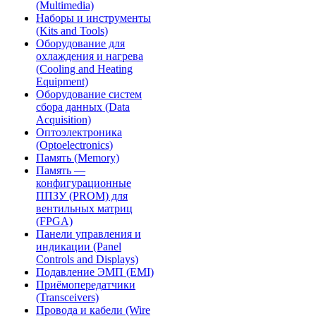
(Multimedia)
Наборы и инструменты
(Kits and Tools)
Оборудование для
охлаждения и нагрева
(Cooling and Heating
Equipment)
Оборудование систем
сбора данных (Data
Acquisition)
Оптоэлектроника
(Optoelectronics)
Память (Memory)
Память —
конфигурационные
ППЗУ (PROM) для
вентильных матриц
(FPGA)
Панели управления и
индикации (Panel
Controls and Displays)
Подавление ЭМП (EMI)
Приёмопередатчики
(Transceivers)
Провода и кабели (Wire