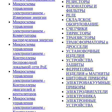
РЕЗИСТОРЫ
Микросхемы
РЕЗОНАТОРЫ И
управления
ФИЛЬТРЫ
электропитанием -
РЕЛЕ
Измерение энергии
СКЛАДСКОЕ
Микросхемы
ОБОРУДОВАНИЕ
управления
СЧЕТЧИКИ
электропитанием -
ТИРИСТОРЫ
Коммутаторы
ТРАНЗИСТОРЫ
распределения энергии
ТРАНСФОРМАТОРЫ и
Микросхемы
ДРОССЕЛИ
управления
УСТАНОВОЧНЫЕ
электропитанием -
ИЗДЕЛИЯ
Контроллеры
УСТРОЙСТВА
беспроводной
ЗАЩИТЫ
локальной сети PoE
ФЕРРИТОВЫЕ
Микросхемы
ИЗДЕЛИЯ и МАГНИТЫ
управления
ЩИТОВЫЕ ПРИБОРЫ
электропитанием -
ЭЛЕКТРОВАКУУМНЫЕ
Контроллеры
ПРИБОРЫ
двигателей и
ЭЛЕКТРОДВИГАТЕЛИ
вентиляторов
ЭЛЕКТРОНИКА
Микросхемы
ЭЛЕКТРОННЫЕ
управления
УСТРОЙСТВА
электропитанием -
Контроллеры