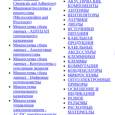
АКУСТИЧЕСКИЕ
Chemicals and Adhesives)
КОМПОНЕНТЫ
Микроконтроллеры и
АНТЕННЫ
процессоры
ВЕНТИЛЯТОРЫ
(Microcontrollers and
ДАТЧИКИ
Processors)
ДИОДЫ
Микросхемы сбора
ИСТОЧНИКИ
данных - АЦП/ЦАП
ПИТАНИЯ
специального
КАБЕЛЬНАЯ
назначения
ПРОДУКЦИЯ
Микросхемы сбора
КАБЕЛЬНЫЕ
данных - Аналоговые
АКСЕССУАРЫ
препроцессоры
КЛЕММНИКИ
Микросхемы сбора
КЛЕММЫ
данных - Контроллеры с
КОММУТАЦИЯ
сенсорным экраном
КОНДЕНСАТОРЫ
Микросхемы сбора
МИКРОСХЕМЫ
данных - Цифровые
ОПТОЭЛЕКТРОННЫЕ
потенциометры
ПРИБОРЫ
Микросхемы
ОСВЕЩЕНИЕ И
специального
ИНДИКАЦИЯ
назначения
РАЗНОЕ
Микросхемы
РАЗЪЕМЫ
управления
РАСХОДНЫЕ
электропитанием -
МАТЕРИАЛЫ
AC/DC преобразователи