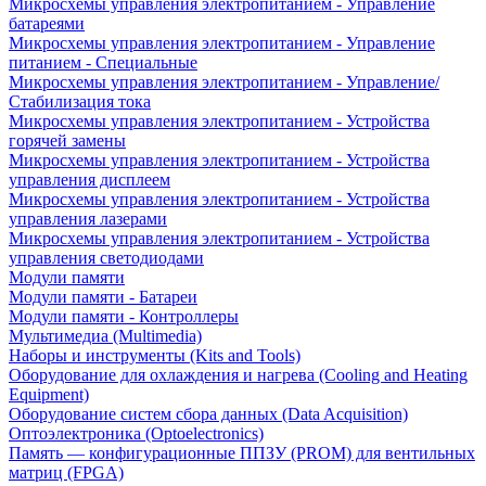
Микросхемы управления электропитанием - Управление
батареями
Микросхемы управления электропитанием - Управление
питанием - Специальные
Микросхемы управления электропитанием - Управление/
Стабилизация тока
Микросхемы управления электропитанием - Устройства
горячей замены
Микросхемы управления электропитанием - Устройства
управления дисплеем
Микросхемы управления электропитанием - Устройства
управления лазерами
Микросхемы управления электропитанием - Устройства
управления светодиодами
Модули памяти
Модули памяти - Батареи
Модули памяти - Контроллеры
Мультимедиа (Multimedia)
Наборы и инструменты (Kits and Tools)
Оборудование для охлаждения и нагрева (Cooling and Heating
Equipment)
Оборудование систем сбора данных (Data Acquisition)
Оптоэлектроника (Optoelectronics)
Память — конфигурационные ППЗУ (PROM) для вентильных
матриц (FPGA)