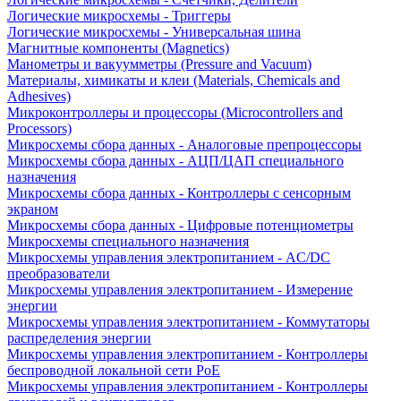
Логические микросхемы - Триггеры
Логические микросхемы - Универсальная шина
Магнитные компоненты (Magnetics)
Манометры и вакуумметры (Pressure and Vacuum)
Материалы, химикаты и клеи (Materials, Chemicals and
Adhesives)
Микроконтроллеры и процессоры (Microcontrollers and
Processors)
Микросхемы сбора данных - Аналоговые препроцессоры
Микросхемы сбора данных - АЦП/ЦАП специального
назначения
Микросхемы сбора данных - Контроллеры с сенсорным
экраном
Микросхемы сбора данных - Цифровые потенциометры
Микросхемы специального назначения
Микросхемы управления электропитанием - AC/DC
преобразователи
Микросхемы управления электропитанием - Измерение
энергии
Микросхемы управления электропитанием - Коммутаторы
распределения энергии
Микросхемы управления электропитанием - Контроллеры
беспроводной локальной сети PoE
Микросхемы управления электропитанием - Контроллеры