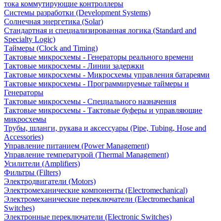
тока коммутирующие контроллеры
Системы разработки (Development Systems)
Солнечная энергетика (Solar)
Стандартная и специализированная логика (Standard and
Specialty Logic)
Таймеры (Clock and Timing)
Тактовые микросхемы - Генераторы реального времени
Тактовые микросхемы - Линии задержки
Тактовые микросхемы - Микросхемы управления батареями
Тактовые микросхемы - Программируемые таймеры и
Генераторы
Тактовые микросхемы - Специального назначения
Тактовые микросхемы - Тактовые буферы и управляющие
микросхемы
Трубы, шланги, рукава и аксессуары (Pipe, Tubing, Hose and
Accessories)
Управление питанием (Power Management)
Управление температурой (Thermal Management)
Усилители (Amplifiers)
Фильтры (Filters)
Электродвигатели (Motors)
Электромеханические компоненты (Electromechanical)
Электромеханические переключатели (Electromechanical
Switches)
Электронные переключатели (Electronic Switches)