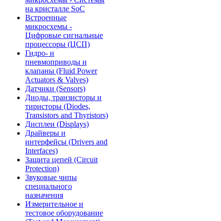
на кристалле SoC
Встроенные
микросхемы -
Цифровые сигнальные
процессоры (ЦСП)
Гидро- и
пневмоприводы и
клапаны (Fluid Power
Actuators & Valves)
Датчики (Sensors)
Диоды, транзисторы и
тиристоры (Diodes,
Transistors and Thyristors)
Дисплеи (Displays)
Драйверы и
интерфейсы (Drivers and
Interfaces)
Защита цепей (Circuit
Protection)
Звуковые чипы
специального
назначения
Измерительное и
тестовое оборудование