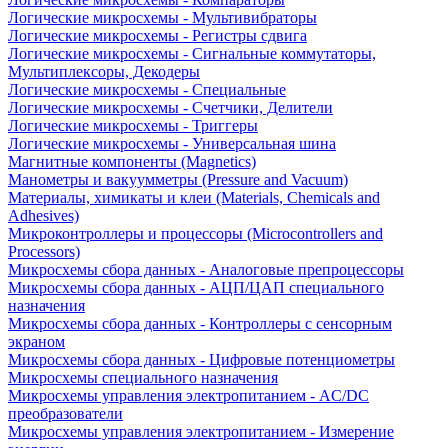
Логические микросхемы - Мультивибраторы
Логические микросхемы - Регистры сдвига
Логические микросхемы - Сигнальные коммутаторы,
Мультиплексоры, Декодеры
Логические микросхемы - Специальные
Логические микросхемы - Счетчики, Делители
Логические микросхемы - Триггеры
Логические микросхемы - Универсальная шина
Магнитные компоненты (Magnetics)
Манометры и вакуумметры (Pressure and Vacuum)
Материалы, химикаты и клеи (Materials, Chemicals and
Adhesives)
Микроконтроллеры и процессоры (Microcontrollers and
Processors)
Микросхемы сбора данных - Аналоговые препроцессоры
Микросхемы сбора данных - АЦП/ЦАП специального
назначения
Микросхемы сбора данных - Контроллеры с сенсорным
экраном
Микросхемы сбора данных - Цифровые потенциометры
Микросхемы специального назначения
Микросхемы управления электропитанием - AC/DC
преобразователи
Микросхемы управления электропитанием - Измерение