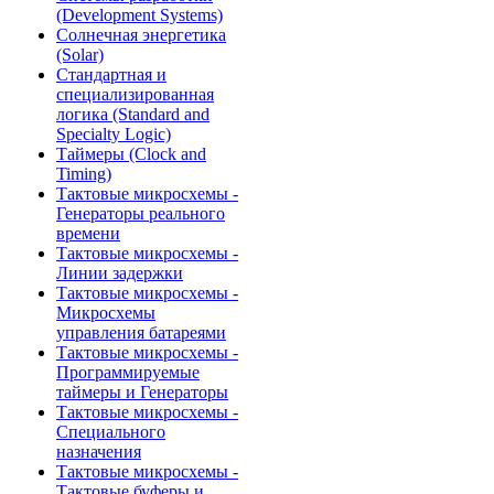
(Development Systems)
Солнечная энергетика
(Solar)
Стандартная и
специализированная
логика (Standard and
Specialty Logic)
Таймеры (Clock and
Timing)
Тактовые микросхемы -
Генераторы реального
времени
Тактовые микросхемы -
Линии задержки
Тактовые микросхемы -
Микросхемы
управления батареями
Тактовые микросхемы -
Программируемые
таймеры и Генераторы
Тактовые микросхемы -
Специального
назначения
Тактовые микросхемы -
Тактовые буферы и