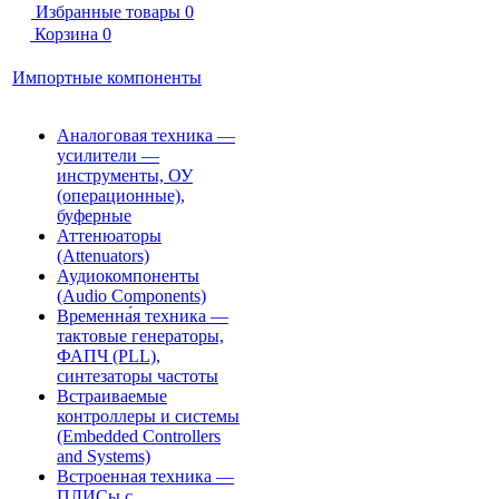
Избранные товары
0
Корзина
0
Импортные компоненты
Аналоговая техника —
усилители —
инструменты, ОУ
(операционные),
буферные
Аттенюаторы
(Attenuators)
Аудиокомпоненты
(Audio Components)
Временна́я техника —
тактовые генераторы,
ФАПЧ (PLL),
синтезаторы частоты
Встраиваемые
контроллеры и системы
(Embedded Controllers
and Systems)
Встроенная техника —
ПЛИСы с