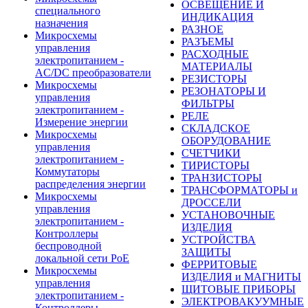
ОСВЕЩЕНИЕ И
специального
ИНДИКАЦИЯ
назначения
РАЗНОЕ
Микросхемы
РАЗЪЕМЫ
управления
РАСХОДНЫЕ
электропитанием -
МАТЕРИАЛЫ
AC/DC преобразователи
РЕЗИСТОРЫ
Микросхемы
РЕЗОНАТОРЫ И
управления
ФИЛЬТРЫ
электропитанием -
РЕЛЕ
Измерение энергии
СКЛАДСКОЕ
Микросхемы
ОБОРУДОВАНИЕ
управления
СЧЕТЧИКИ
электропитанием -
ТИРИСТОРЫ
Коммутаторы
ТРАНЗИСТОРЫ
распределения энергии
ТРАНСФОРМАТОРЫ и
Микросхемы
ДРОССЕЛИ
управления
УСТАНОВОЧНЫЕ
электропитанием -
ИЗДЕЛИЯ
Контроллеры
УСТРОЙСТВА
беспроводной
ЗАЩИТЫ
локальной сети PoE
ФЕРРИТОВЫЕ
Микросхемы
ИЗДЕЛИЯ и МАГНИТЫ
управления
ЩИТОВЫЕ ПРИБОРЫ
электропитанием -
ЭЛЕКТРОВАКУУМНЫЕ
Контроллеры