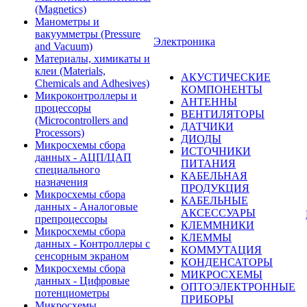
(Magnetics)
Манометры и
вакуумметры (Pressure
Электроника
and Vacuum)
Материалы, химикаты и
клеи (Materials,
АКУСТИЧЕСКИЕ
Chemicals and Adhesives)
КОМПОНЕНТЫ
Микроконтроллеры и
АНТЕННЫ
процессоры
ВЕНТИЛЯТОРЫ
(Microcontrollers and
ДАТЧИКИ
Processors)
ДИОДЫ
Микросхемы сбора
ИСТОЧНИКИ
данных - АЦП/ЦАП
ПИТАНИЯ
специального
КАБЕЛЬНАЯ
назначения
ПРОДУКЦИЯ
Микросхемы сбора
КАБЕЛЬНЫЕ
данных - Аналоговые
АКСЕССУАРЫ
препроцессоры
КЛЕММНИКИ
Микросхемы сбора
КЛЕММЫ
данных - Контроллеры с
КОММУТАЦИЯ
сенсорным экраном
КОНДЕНСАТОРЫ
Микросхемы сбора
МИКРОСХЕМЫ
данных - Цифровые
ОПТОЭЛЕКТРОННЫЕ
потенциометры
ПРИБОРЫ
Микросхемы