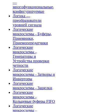
—
многофункциональные,
конфигурируемые
Логика —
преобразователи
уровней сигнала
Логические
микросхемы - Буферы,
Приемники,
Приемопередатчики
Логические
микросхемы -
Генераторы и
Устройства проверки
четности
Логические
микросхемы - Затворы и
Инверторы
Логические
микросхемы - Защелки
Логические
микросхемы -
Кольцевые буферы FIFO
Логические
микросхемы -