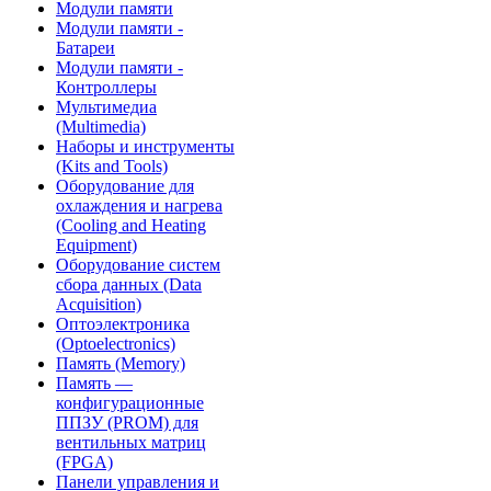
Модули памяти
Модули памяти -
Батареи
Модули памяти -
Контроллеры
Мультимедиа
(Multimedia)
Наборы и инструменты
(Kits and Tools)
Оборудование для
охлаждения и нагрева
(Cooling and Heating
Equipment)
Оборудование систем
сбора данных (Data
Acquisition)
Оптоэлектроника
(Optoelectronics)
Память (Memory)
Память —
конфигурационные
ППЗУ (PROM) для
вентильных матриц
(FPGA)
Панели управления и