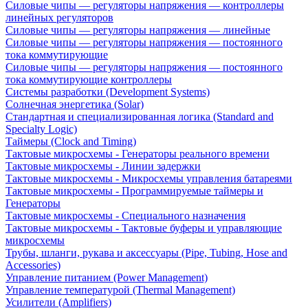
Силовые чипы — регуляторы напряжения — контроллеры
линейных регуляторов
Силовые чипы — регуляторы напряжения — линейные
Силовые чипы — регуляторы напряжения — постоянного
тока коммутирующие
Силовые чипы — регуляторы напряжения — постоянного
тока коммутирующие контроллеры
Системы разработки (Development Systems)
Солнечная энергетика (Solar)
Стандартная и специализированная логика (Standard and
Specialty Logic)
Таймеры (Clock and Timing)
Тактовые микросхемы - Генераторы реального времени
Тактовые микросхемы - Линии задержки
Тактовые микросхемы - Микросхемы управления батареями
Тактовые микросхемы - Программируемые таймеры и
Генераторы
Тактовые микросхемы - Специального назначения
Тактовые микросхемы - Тактовые буферы и управляющие
микросхемы
Трубы, шланги, рукава и аксессуары (Pipe, Tubing, Hose and
Accessories)
Управление питанием (Power Management)
Управление температурой (Thermal Management)
Усилители (Amplifiers)