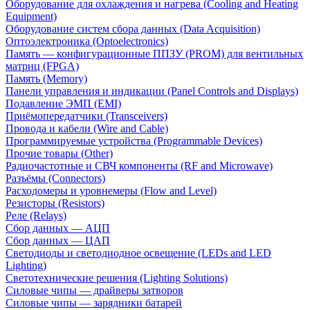
Оборудование для охлаждения и нагрева (Cooling and Heating
Equipment)
Оборудование систем сбора данных (Data Acquisition)
Оптоэлектроника (Optoelectronics)
Память — конфигурационные ППЗУ (PROM) для вентильных
матриц (FPGA)
Память (Memory)
Панели управления и индикации (Panel Controls and Displays)
Подавление ЭМП (EMI)
Приёмопередатчики (Transceivers)
Провода и кабели (Wire and Cable)
Программируемые устройства (Programmable Devices)
Прочие товары (Other)
Радиочастотные и СВЧ компоненты (RF and Microwave)
Разъёмы (Connectors)
Расходомеры и уровнемеры (Flow and Level)
Резисторы (Resistors)
Реле (Relays)
Сбор данных — АЦП
Сбор данных — ЦАП
Светодиоды и светодиодное освещение (LEDs and LED
Lighting)
Светотехнические решения (Lighting Solutions)
Силовые чипы — драйверы затворов
Силовые чипы — зарядники батарей