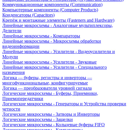
Коммуникационные компоненты (Communication)
Компьютерные компоненты (Computer Products)
Конденсаторы (Capacitors)
Крепёж и монтажные элементы (Fasteners and Hardware)
Линейные микросхемы - Аналоговые мультиплексоры,
Делители
Линейные микросхемы - Компараторы
Линейные микросхемы - Микросхемы обработки
видеоинформации
Линейные микросхемы - Усилители - Видеоусилители и
Модули
Линейные микросхемы - Усилители - Звуковые
Линейные микросхемы - Усилители - Специального
назначения
Логика — буферы, регистры и инверторы —
многофункциональные, конфигурируемые
Логика — преобразователи уровней сигнала
Логические микросхемы - Буферы, Приемники,
Приемопередатчики
Логические микросхемы - Генераторы и Устройства проверки
четности
Логические микросхемы - Затворы и Инверторы
Логические микросхемы - Защелки
Логические микросхемы - Кольцевые буферы FIFO
Логические микросхемы - Компараторы