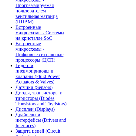
Программируемая
пользователем
вентильная матрица
(ППВМ)
Встроенные
микросхемы - Системы
на кристалле SoC
Встроенные
микросхемы -
Цифровые сигнальные
процессоры (ЦСП)
Гидро- и
пневмоприводы и
клапаны (Fluid Power
Actuators & Valves)
Датчики (Sensors)
Диоды, транзисторы и
тиристоры (Diodes,
Transistors and Thyristors)
Дисплеи (Displays)
Драйверы и
интерфейсы (Drivers and
Interfaces)
Защита цепей (Circuit