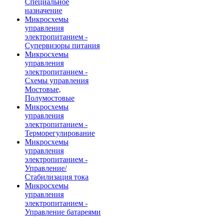
Специальное
назначение
Микросхемы
управления
электропитанием -
Супервизоры питания
Микросхемы
управления
электропитанием -
Схемы управления
Мостовые,
Полумостовые
Микросхемы
управления
электропитанием -
Терморегулирование
Микросхемы
управления
электропитанием -
Управление/
Стабилизация тока
Микросхемы
управления
электропитанием -
Управление батареями