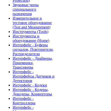
Protection)
Звуковые чипы
специального
назначения
Измерительное и
тестовое оборудование
(Test and Measurement)
Инструменты (Tools)
Инструменты и
оборудование (Home)
Интерфейс - Буферы
сигналов, Повторители,
Распределители
Интерфейс - Драйверы,
Приемники,
Трансиверы
Интерфейс -
Интерфейсы Датчиков и
Детекторов
Интерфейс - Кодеки
Интерфейс - Кодеры,
Декодеры, Конверторы
Интерфейс -
Контроллеры
Интерфейс -