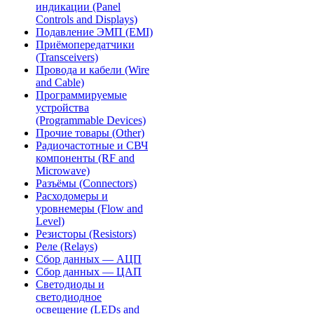
индикации (Panel
Controls and Displays)
Подавление ЭМП (EMI)
Приёмопередатчики
(Transceivers)
Провода и кабели (Wire
and Cable)
Программируемые
устройства
(Programmable Devices)
Прочие товары (Other)
Радиочастотные и СВЧ
компоненты (RF and
Microwave)
Разъёмы (Connectors)
Расходомеры и
уровнемеры (Flow and
Level)
Резисторы (Resistors)
Реле (Relays)
Сбор данных — АЦП
Сбор данных — ЦАП
Светодиоды и
светодиодное
освещение (LEDs and