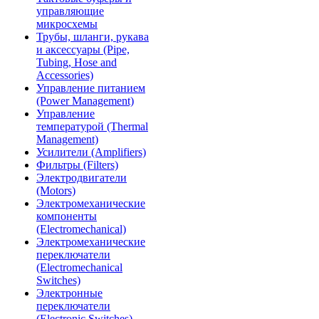
управляющие
микросхемы
Трубы, шланги, рукава
и аксессуары (Pipe,
Tubing, Hose and
Accessories)
Управление питанием
(Power Management)
Управление
температурой (Thermal
Management)
Усилители (Amplifiers)
Фильтры (Filters)
Электродвигатели
(Motors)
Электромеханические
компоненты
(Electromechanical)
Электромеханические
переключатели
(Electromechanical
Switches)
Электронные
переключатели
(Electronic Switches)