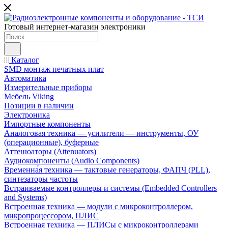
Готовый интернет-магазин электроники
Каталог
SMD монтаж печатных плат
Автоматика
Измерительные приборы
Мебель Viking
Позиции в наличии
Электроника
Импортные компоненты
Аналоговая техника — усилители — инструменты, ОУ
(операционные), буферные
Аттенюаторы (Attenuators)
Аудиокомпоненты (Audio Components)
Временна́я техника — тактовые генераторы, ФАПЧ (PLL),
синтезаторы частоты
Встраиваемые контроллеры и системы (Embedded Controllers
and Systems)
Встроенная техника — модули с микроконтроллером,
микропроцессором, ПЛИС
Встроенная техника — ПЛИСы с микроконтроллерами