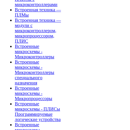
микроконтроллерами
Встроенная техника —
ПЛМы
Встроенная техника —
модули с
микроконтроллером,
микропроцессором,
ПЛИС
Встроенные
микросхемы -
Микроконтроллеры
Встроенные
микросхемы -
Микроконтроллеры
специального
назначения
Встроенные
микросхемы -
Микропроцессоры
Встроенные
микросхемы - ПЛИСы
Программируемые
логические устройства
Встроенные
микросхемы -