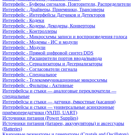
Интерфейс - Буферы сигналов, Повторители, Распределители
Интерфейс - Драйверы, Приемники, Трансиверы
Интерфейс - Интерфейсы Датчиков и Детекторов
Интерфейс - Кодеки
Интерфейс - Кодеры, Декодеры, Конверторы
Интерфейс - Контроллеры
Интерфейс - Микросхемы записи и воспроизведения голоса
Интерфейс - Модемы - ИС и модули
Интерфейс - Модули
Интерфейс - Прямой цифровой синтез DDS
Интерфейс - Расширители портов ввода/вывода
Интерфейс - Сериализаторы и Десериализаторы
Интерфейс - Согласователи сигнала
Интерфейс - Специальное
Интерфейс - Телекоммуникационные микросхемы
Интерфейс - Фильтры - Активные
Интерфейсы и стыки — аналоговые переключатели —
специальные
Интерфейсы и стыки — датчики, ёмкостные (касания)
Интерфейсы и стыки — универсальные асинхронные
приёмопередатчики (УАПП, UART)
Источники питания (Power Supplies)
Источники питания (батареи, аккумуляторы) и аксессуары
(Batteries)
Кварцевые резонаторы и генераторы (Crystals and Oscillators)