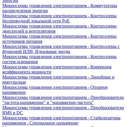
энергии
Микросхемы управления электропитанием - Коммутаторы
распределения энергии
Микросхемы управления электропитанием - Контроллеры
беспроводной локальной сети PoE
Микросхемы управления электропитанием - Контроллеры
двигателей и вентиляторов
Микросхемы управления электропитанием - Контроллеры
источников питания
Микросхемы управления электропитанием - Контроллеры с
функцией ИЛИ, Идеальные диоды
Микросхемы управления электропитанием - Контроллеры
систем освещения
Микросхемы управления электропитанием - Коррекция
коэффициента мощности
Микросхемы управления электропитанием - Линейные и
импульсные
Микросхемы управления электропитанием - Опорное
напряжение
Микросхемы управления электропитанием - Преобразователи
"частота-напряжение" и "напряжение-частота"
Микросхемы управления электропитанием - Преобразователи
RMS в DC
Микросхемы управления электропитанием - Стабилизаторы
напряжения - Специальное назначение