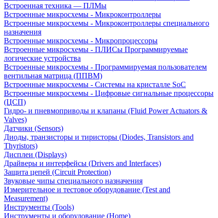
Встроенная техника — ПЛМы
Встроенные микросхемы - Микроконтроллеры
Встроенные микросхемы - Микроконтроллеры специального
назначения
Встроенные микросхемы - Микропроцессоры
Встроенные микросхемы - ПЛИСы Программируемые
логические устройства
Встроенные микросхемы - Программируемая пользователем
вентильная матрица (ППВМ)
Встроенные микросхемы - Системы на кристалле SoC
Встроенные микросхемы - Цифровые сигнальные процессоры
(ЦСП)
Гидро- и пневмоприводы и клапаны (Fluid Power Actuators &
Valves)
Датчики (Sensors)
Диоды, транзисторы и тиристоры (Diodes, Transistors and
Thyristors)
Дисплеи (Displays)
Драйверы и интерфейсы (Drivers and Interfaces)
Защита цепей (Circuit Protection)
Звуковые чипы специального назначения
Измерительное и тестовое оборудование (Test and
Measurement)
Инструменты (Tools)
Инструменты и оборудование (Home)