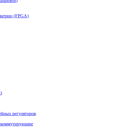
quipment)
матриц (FPGA)
)
йных регуляторов
а коммутирующие