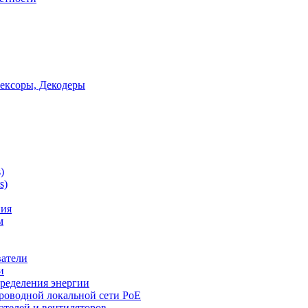
ексоры, Декодеры
)
s)
ния
м
ватели
и
ределения энергии
роводной локальной сети PoE
ателей и вентиляторов