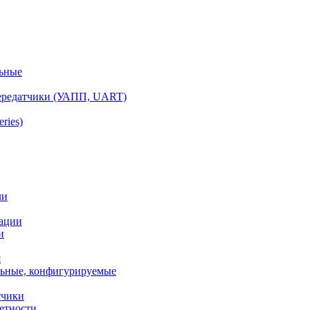
ьные
ередатчики (УАПП, UART)
ries)
ли
ации
и
я
ьные, конфигурируемые
тчики
етности