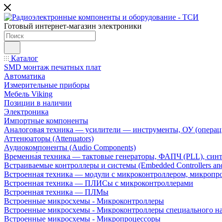
Готовый интернет-магазин электроники
Каталог
SMD монтаж печатных плат
Автоматика
Измерительные приборы
Мебель Viking
Позиции в наличии
Электроника
Импортные компоненты
Аналоговая техника — усилители — инструменты, ОУ (операц
Аттенюаторы (Attenuators)
Аудиокомпоненты (Audio Components)
Временна́я техника — тактовые генераторы, ФАПЧ (PLL), син
Встраиваемые контроллеры и системы (Embedded Controllers and
Встроенная техника — модули с микроконтроллером, микроп
Встроенная техника — ПЛИСы с микроконтроллерами
Встроенная техника — ПЛМы
Встроенные микросхемы - Микроконтроллеры
Встроенные микросхемы - Микроконтроллеры специального н
Встроенные микросхемы - Микропроцессоры