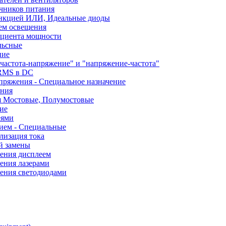
чников питания
ункцией ИЛИ, Идеальные диоды
ем освещения
ициента мощности
льсные
ние
частота-напряжение" и "напряжение-частота"
 RMS в DC
пряжения - Специальное назначение
ания
я Мостовые, Полумостовые
ие
еями
ием - Специальные
лизация тока
й замены
ления дисплеем
ения лазерами
ления светодиодами