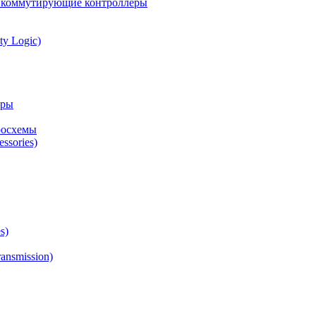
а коммутирующие контроллеры
ty Logic)
оры
росхемы
ssories)
s)
ansmission)