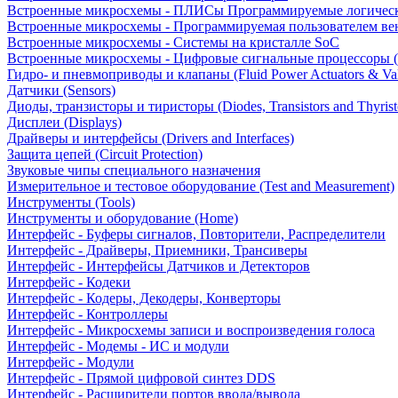
Встроенные микросхемы - ПЛИСы Программируемые логическ
Встроенные микросхемы - Программируемая пользователем в
Встроенные микросхемы - Системы на кристалле SoC
Встроенные микросхемы - Цифровые сигнальные процессоры 
Гидро- и пневмоприводы и клапаны (Fluid Power Actuators & Va
Датчики (Sensors)
Диоды, транзисторы и тиристоры (Diodes, Transistors and Thyrist
Дисплеи (Displays)
Драйверы и интерфейсы (Drivers and Interfaces)
Защита цепей (Circuit Protection)
Звуковые чипы специального назначения
Измерительное и тестовое оборудование (Test and Measurement)
Инструменты (Tools)
Инструменты и оборудование (Home)
Интерфейс - Буферы сигналов, Повторители, Распределители
Интерфейс - Драйверы, Приемники, Трансиверы
Интерфейс - Интерфейсы Датчиков и Детекторов
Интерфейс - Кодеки
Интерфейс - Кодеры, Декодеры, Конверторы
Интерфейс - Контроллеры
Интерфейс - Микросхемы записи и воспроизведения голоса
Интерфейс - Модемы - ИС и модули
Интерфейс - Модули
Интерфейс - Прямой цифровой синтез DDS
Интерфейс - Расширители портов ввода/вывода