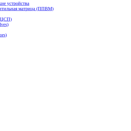
ие устройства
ентильная матрица (ППВМ)
(ЦСП)
lves)
ors)