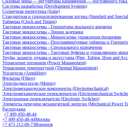
Силовые чипы — регуляторы напряжения — постоянного ток
Системы разработки (Development Systems)
Солнечная энергетика (Solar)
Стандартная и специализированная логика (Standard and Special
Таймеры (Clock and Timing)
Тактовые микросхемы - Генераторы реального времени
Тактовые микросхемы - Линии задержки
Тактовые микросхемы - Микросхемы управления батареями
Тактовые микросхемы - Программируемые таймеры и Генерат
Тактовые микросхемы - Специального назначения
Тактовые микросхемы - Тактовые буферы и управляющие мик
Трубы, шланги, рукава и аксессуары (Pipe, Tubing, Hose and Acce
Управление питанием (Power Management)
Управление температурой (Thermal Management)
Усилители (Amplifiers)
Фильтры (Filters)
Электродвигатели (Motors)
Электромеханические компоненты (Electromechanical)
Электромеханические переключатели (Electromechanical Switche
Электронные переключатели (Electronic Switches)
Элементы передачи механической энергии (Mechanical Power Tr
Распродажа
+7 499 450-48-44
+7 499 450-48-44
Москва
+7 473 212-00-73
Воронеж