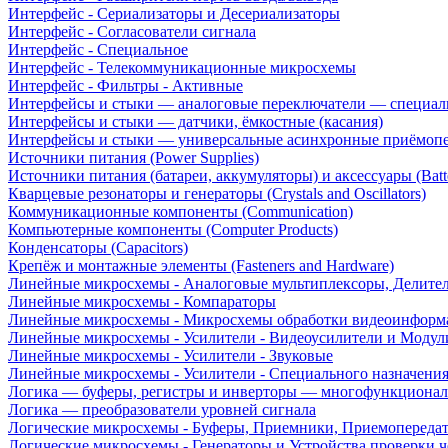
Интерфейс - Сериализаторы и Десериализаторы
Интерфейс - Согласователи сигнала
Интерфейс - Специальное
Интерфейс - Телекоммуникационные микросхемы
Интерфейс - Фильтры - Активные
Интерфейсы и стыки — аналоговые переключатели — специал
Интерфейсы и стыки — датчики, ёмкостные (касания)
Интерфейсы и стыки — универсальные асинхронные приёмоп
Источники питания (Power Supplies)
Источники питания (батареи, аккумуляторы) и аксессуары (Batte
Кварцевые резонаторы и генераторы (Crystals and Oscillators)
Коммуникационные компоненты (Communication)
Компьютерные компоненты (Computer Products)
Конденсаторы (Capacitors)
Крепёж и монтажные элементы (Fasteners and Hardware)
Линейные микросхемы - Аналоговые мультиплексоры, Делите
Линейные микросхемы - Компараторы
Линейные микросхемы - Микросхемы обработки видеоинформ
Линейные микросхемы - Усилители - Видеоусилители и Модул
Линейные микросхемы - Усилители - Звуковые
Линейные микросхемы - Усилители - Специального назначени
Логика — буферы, регистры и инверторы — многофункционал
Логика — преобразователи уровней сигнала
Логические микросхемы - Буферы, Приемники, Приемопереда
Логические микросхемы - Генераторы и Устройства проверки ч