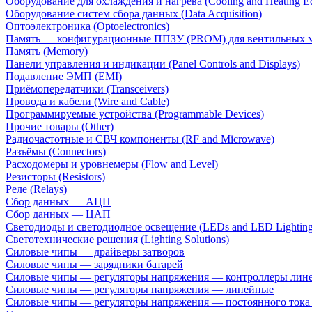
Оборудование для охлаждения и нагрева (Cooling and Heating E
Оборудование систем сбора данных (Data Acquisition)
Оптоэлектроника (Optoelectronics)
Память — конфигурационные ППЗУ (PROM) для вентильных 
Память (Memory)
Панели управления и индикации (Panel Controls and Displays)
Подавление ЭМП (EMI)
Приёмопередатчики (Transceivers)
Провода и кабели (Wire and Cable)
Программируемые устройства (Programmable Devices)
Прочие товары (Other)
Радиочастотные и СВЧ компоненты (RF and Microwave)
Разъёмы (Connectors)
Расходомеры и уровнемеры (Flow and Level)
Резисторы (Resistors)
Реле (Relays)
Сбор данных — АЦП
Сбор данных — ЦАП
Светодиоды и светодиодное освещение (LEDs and LED Lighting
Светотехнические решения (Lighting Solutions)
Силовые чипы — драйверы затворов
Силовые чипы — зарядники батарей
Силовые чипы — регуляторы напряжения — контроллеры лине
Силовые чипы — регуляторы напряжения — линейные
Силовые чипы — регуляторы напряжения — постоянного ток