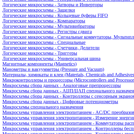
Логические микросхемы - Затворы и Инверторы
Логические микросхемы - Защелки
Логические микросхемы - Кольцевые буферы FIFO
Логические микросхемы - Компараторы
Логические микросхемы - Мультивибраторы
Логические микросхемы - Регистры сдвига
Логические микросхемы - Сигнальные коммутаторы, Мультипл
Логические микросхемы - Специальные
Логические микросхемы - Счетчики, Делители
Логические микросхемы - Триггеры
Логические микросхемы - Универсальная шина
Магнитные компоненты (Magnetics)
Манометры и вакуумметры (Pressure and Vacuum)
Материалы, химикаты и клеи (Materials, Chemicals and Adhesives
Микроконтроллеры и процессоры (Microcontrollers and Processor
Микросхемы сбора данных - Аналоговые препроцессоры
Микросхемы сбора данных - АЦП/ЦАП специального назначе
Микросхемы сбора данных - Контроллеры с сенсорным экрано
Микросхемы сбора данных - Цифровые потенциометры
Микросхемы специального назначения
Микросхемы управления электропитанием - AC/DC преобразо
Микросхемы управления электропитанием - Измерение энерги
Микросхемы управления электропитанием - Коммутаторы расп
Микросхемы управления электропитанием - Контроллеры бесп
Микросхемы управления электропитанием - Контроллеры двиг