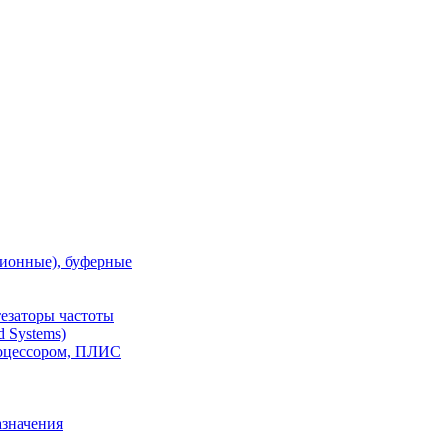
ионные), буферные
тезаторы частоты
 Systems)
роцессором, ПЛИС
азначения