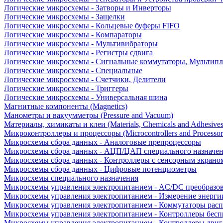
Логические микросхемы - Затворы и Инверторы
Логические микросхемы - Защелки
Логические микросхемы - Кольцевые буферы FIFO
Логические микросхемы - Компараторы
Логические микросхемы - Мультивибраторы
Логические микросхемы - Регистры сдвига
Логические микросхемы - Сигнальные коммутаторы, Мультипл
Логические микросхемы - Специальные
Логические микросхемы - Счетчики, Делители
Логические микросхемы - Триггеры
Логические микросхемы - Универсальная шина
Магнитные компоненты (Magnetics)
Манометры и вакуумметры (Pressure and Vacuum)
Материалы, химикаты и клеи (Materials, Chemicals and Adhesives
Микроконтроллеры и процессоры (Microcontrollers and Processor
Микросхемы сбора данных - Аналоговые препроцессоры
Микросхемы сбора данных - АЦП/ЦАП специального назначе
Микросхемы сбора данных - Контроллеры с сенсорным экрано
Микросхемы сбора данных - Цифровые потенциометры
Микросхемы специального назначения
Микросхемы управления электропитанием - AC/DC преобразо
Микросхемы управления электропитанием - Измерение энерги
Микросхемы управления электропитанием - Коммутаторы расп
Микросхемы управления электропитанием - Контроллеры бесп
Микросхемы управления электропитанием - Контроллеры двиг