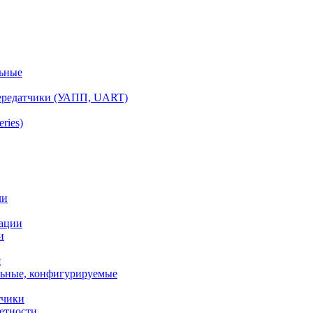
ьные
ередатчики (УАПП, UART)
ries)
ли
ации
и
я
ьные, конфигурируемые
тчики
етности