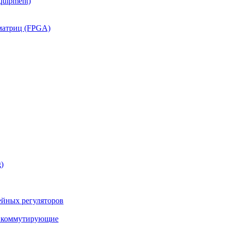
quipment)
матриц (FPGA)
)
йных регуляторов
а коммутирующие