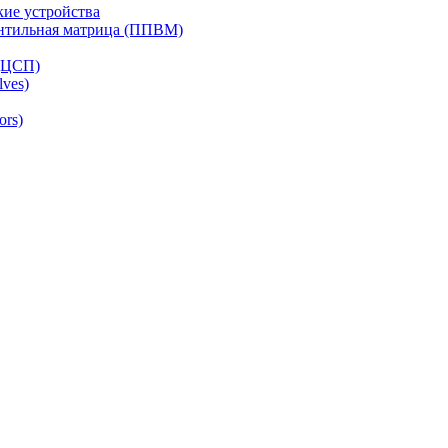
ие устройства
ентильная матрица (ППВМ)
(ЦСП)
lves)
ors)