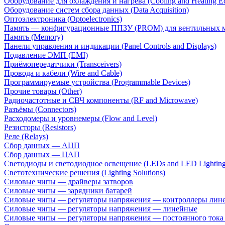
Оборудование для охлаждения и нагрева (Cooling and Heating E
Оборудование систем сбора данных (Data Acquisition)
Оптоэлектроника (Optoelectronics)
Память — конфигурационные ППЗУ (PROM) для вентильных 
Память (Memory)
Панели управления и индикации (Panel Controls and Displays)
Подавление ЭМП (EMI)
Приёмопередатчики (Transceivers)
Провода и кабели (Wire and Cable)
Программируемые устройства (Programmable Devices)
Прочие товары (Other)
Радиочастотные и СВЧ компоненты (RF and Microwave)
Разъёмы (Connectors)
Расходомеры и уровнемеры (Flow and Level)
Резисторы (Resistors)
Реле (Relays)
Сбор данных — АЦП
Сбор данных — ЦАП
Светодиоды и светодиодное освещение (LEDs and LED Lighting
Светотехнические решения (Lighting Solutions)
Силовые чипы — драйверы затворов
Силовые чипы — зарядники батарей
Силовые чипы — регуляторы напряжения — контроллеры лине
Силовые чипы — регуляторы напряжения — линейные
Силовые чипы — регуляторы напряжения — постоянного ток