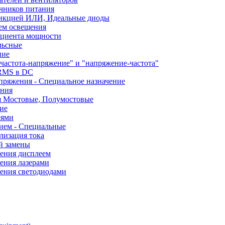
чников питания
ункцией ИЛИ, Идеальные диоды
ем освещения
ициента мощности
льсные
ние
частота-напряжение" и "напряжение-частота"
 RMS в DC
пряжения - Специальное назначение
ания
я Мостовые, Полумостовые
ие
еями
ием - Специальные
лизация тока
й замены
ления дисплеем
ения лазерами
ления светодиодами