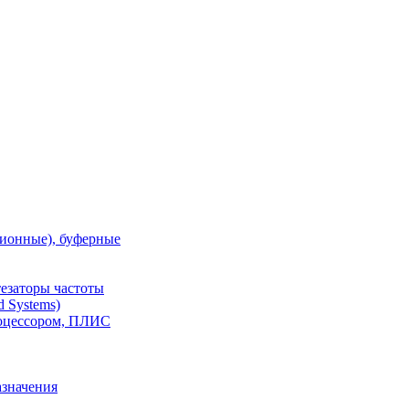
ионные), буферные
тезаторы частоты
 Systems)
роцессором, ПЛИС
азначения