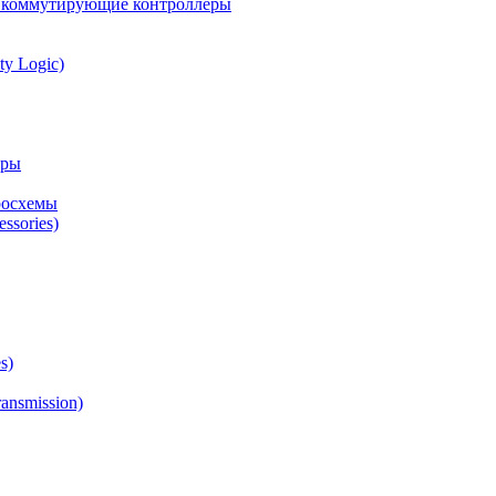
а коммутирующие контроллеры
ty Logic)
оры
росхемы
ssories)
s)
ansmission)