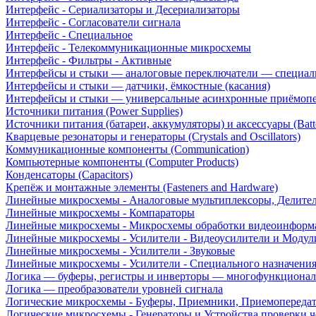
Интерфейс - Сериализаторы и Десериализаторы
Интерфейс - Согласователи сигнала
Интерфейс - Специальное
Интерфейс - Телекоммуникационные микросхемы
Интерфейс - Фильтры - Активные
Интерфейсы и стыки — аналоговые переключатели — специал
Интерфейсы и стыки — датчики, ёмкостные (касания)
Интерфейсы и стыки — универсальные асинхронные приёмоп
Источники питания (Power Supplies)
Источники питания (батареи, аккумуляторы) и аксессуары (Batte
Кварцевые резонаторы и генераторы (Crystals and Oscillators)
Коммуникационные компоненты (Communication)
Компьютерные компоненты (Computer Products)
Конденсаторы (Capacitors)
Крепёж и монтажные элементы (Fasteners and Hardware)
Линейные микросхемы - Аналоговые мультиплексоры, Делите
Линейные микросхемы - Компараторы
Линейные микросхемы - Микросхемы обработки видеоинформ
Линейные микросхемы - Усилители - Видеоусилители и Модул
Линейные микросхемы - Усилители - Звуковые
Линейные микросхемы - Усилители - Специального назначени
Логика — буферы, регистры и инверторы — многофункционал
Логика — преобразователи уровней сигнала
Логические микросхемы - Буферы, Приемники, Приемопереда
Логические микросхемы - Генераторы и Устройства проверки ч