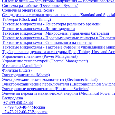
Силовые чипы — регуляторы напряжения — постоянного ток
Системы разработки (Development Systems)
Солнечная энергетика (Solar)
Стандартная и специализированная логика (Standard and Special
Таймеры (Clock and Timing)
Тактовые микросхемы - Генераторы реального времени
Тактовые микросхемы - Линии задержки
Тактовые микросхемы - Микросхемы управления батареями
Тактовые микросхемы - Программируемые таймеры и Генерат
Тактовые микросхемы - Специального назначения
Тактовые микросхемы - Тактовые буферы и управляющие мик
Трубы, шланги, рукава и аксессуары (Pipe, Tubing, Hose and Acce
Управление питанием (Power Management)
Управление температурой (Thermal Management)
Усилители (Amplifiers)
Фильтры (Filters)
Электродвигатели (Motors)
Электромеханические компоненты (Electromechanical)
Электромеханические переключатели (Electromechanical Switche
Электронные переключатели (Electronic Switches)
Элементы передачи механической энергии (Mechanical Power Tr
Распродажа
+7 499 450-48-44
+7 499 450-48-44
Москва
+7 473 212-00-73
Воронеж