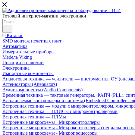
Готовый интернет-магазин электроники
Каталог
SMD монтаж печатных плат
Автоматика
Измерительные приборы
Мебель Viking
Позиции в наличии
Электроника
Импортные компоненты
Аналоговая техника — усилители — инструменты, ОУ (операц
Аттенюаторы (Attenuators)
Аудиокомпоненты (Audio Components)
Временна́я техника — тактовые генераторы, ФАПЧ (PLL), син
Встраиваемые контроллеры и системы (Embedded Controllers and
Встроенная техника — модули с микроконтроллером, микроп
Встроенная техника — ПЛИСы с микроконтроллерами
Встроенная техника — ПЛМы
Встроенные микросхемы - Микроконтроллеры
Встроенные микросхемы - Микроконтроллеры специального н
Встроенные микросхемы - Микропроцессоры