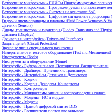
Встроенные микросхемы - ПЛИСы Программируемые логическ
Встроенные микросхемы - Программируемая пользователем в
Встроенные микросхемы - Системы на кристалле SoC
Встроенные микросхемы - Цифровые сигнальные процессоры 
Гидро- и пневмоприводы и клапаны (Fluid Power Actuators & Va
Датчики (Sensors)
Диоды, транзисторы и тиристоры (Diodes, Transistors and Thyrist
Дисплеи (Displays)
Драйверы и интерфейсы (Drivers and Interfaces)
Защита цепей (Circuit Protection)
Звуковые чипы специального назначения
Измерительное и тестовое оборудование (Test and Measurement)
Инструменты (Tools)
Инструменты и оборудование (Home)
Интерфейс - Буферы сигналов, Повторители, Распределители
Интерфейс - Драйверы, Приемники, Трансиверы
Интерфейс - Интерфейсы Датчиков и Детекторов
Интерфейс - Кодеки
Интерфейс - Кодеры, Декодеры, Конверторы
Интерфейс - Контроллеры
Интерфейс - Микросхемы записи и воспроизведения голоса
Интерфейс - Модемы - ИС и модули
Интерфейс - Модули
Интерфейс - Прямой цифровой синтез DDS
Интерфейс - Расширители портов ввода/вывода