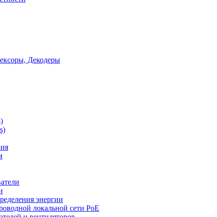
ексоры, Декодеры
)
s)
ния
м
ватели
и
ределения энергии
роводной локальной сети PoE
ателей и вентиляторов