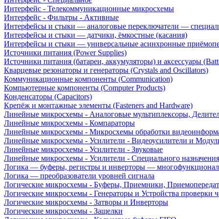
Интерфейс - Телекоммуникационные микросхемы
Интерфейс - Фильтры - Активные
Интерфейсы и стыки — аналоговые переключатели — специал
Интерфейсы и стыки — датчики, ёмкостные (касания)
Интерфейсы и стыки — универсальные асинхронные приёмоп
Источники питания (Power Supplies)
Источники питания (батареи, аккумуляторы) и аксессуары (Batte
Кварцевые резонаторы и генераторы (Crystals and Oscillators)
Коммуникационные компоненты (Communication)
Компьютерные компоненты (Computer Products)
Конденсаторы (Capacitors)
Крепёж и монтажные элементы (Fasteners and Hardware)
Линейные микросхемы - Аналоговые мультиплексоры, Делите
Линейные микросхемы - Компараторы
Линейные микросхемы - Микросхемы обработки видеоинформ
Линейные микросхемы - Усилители - Видеоусилители и Модул
Линейные микросхемы - Усилители - Звуковые
Линейные микросхемы - Усилители - Специального назначени
Логика — буферы, регистры и инверторы — многофункционал
Логика — преобразователи уровней сигнала
Логические микросхемы - Буферы, Приемники, Приемопереда
Логические микросхемы - Генераторы и Устройства проверки ч
Логические микросхемы - Затворы и Инверторы
Логические микросхемы - Защелки