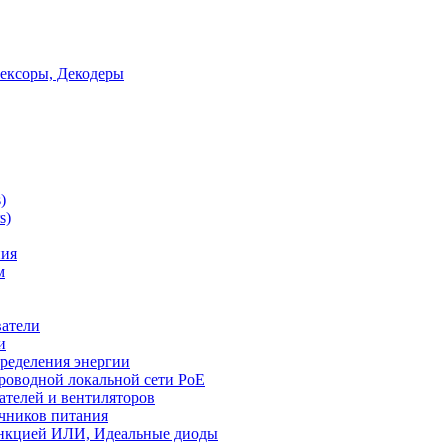
ексоры, Декодеры
)
s)
ния
м
ватели
и
ределения энергии
роводной локальной сети PoE
ателей и вентиляторов
чников питания
ункцией ИЛИ, Идеальные диоды