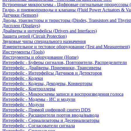
Встроенные микросхемы - Цифровые сигнальные процессоры 
Гидро- и пневмоприводы и клапаны (Fluid Power Actuators & Va
Датчики (Sensors)
Диоды, транзисторы и тиристоры (Diodes, Transistors and Thyrist
Дисплеи (Displays)
Драйверы и интерфейсы (Drivers and Interfaces)
Защита цепей (Circuit Protection)
Звуковые чипы специального назначения
Измерительное и тестовое оборудование (Test and Measurement)
Инструменты (Tools)
Инструменты и оборудование (Home)
Интерфейс - Буферы сигналов, Повторители, Распределители
Интерфейс - Драйверы, Приемники, Трансиверы
Интерфейс - Интерфейсы Датчиков и Детекторов
Интерфейс - Кодеки
Интерфейс - Кодеры, Декодеры, Конверторы
Интерфейс - Контроллеры
Интерфейс - Микросхемы записи и воспроизведения голоса
Интерфейс - Модемы - ИС и модули
Интерфейс - Модули
Интерфейс - Прямой цифровой синтез DDS
Интерфейс - Расширители портов ввода/вывода
Интерфейс - Сериализаторы и Десериализаторы
Интерфейс - Согласователи сигнала
Интерфейс - Специальное