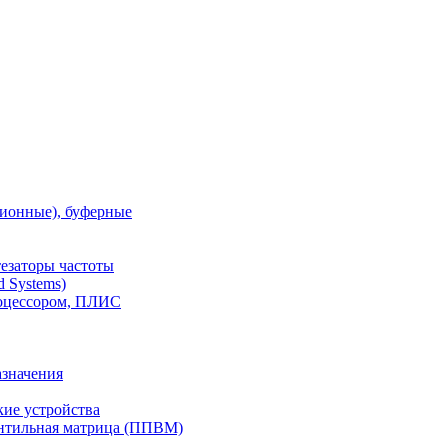
ионные), буферные
тезаторы частоты
 Systems)
роцессором, ПЛИС
азначения
ие устройства
ентильная матрица (ППВМ)