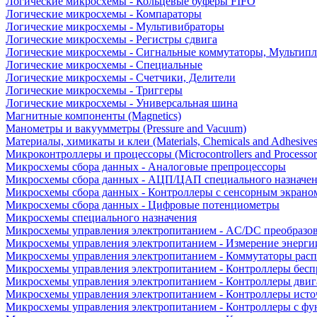
Логические микросхемы - Кольцевые буферы FIFO
Логические микросхемы - Компараторы
Логические микросхемы - Мультивибраторы
Логические микросхемы - Регистры сдвига
Логические микросхемы - Сигнальные коммутаторы, Мультипл
Логические микросхемы - Специальные
Логические микросхемы - Счетчики, Делители
Логические микросхемы - Триггеры
Логические микросхемы - Универсальная шина
Магнитные компоненты (Magnetics)
Манометры и вакуумметры (Pressure and Vacuum)
Материалы, химикаты и клеи (Materials, Chemicals and Adhesives
Микроконтроллеры и процессоры (Microcontrollers and Processor
Микросхемы сбора данных - Аналоговые препроцессоры
Микросхемы сбора данных - АЦП/ЦАП специального назначе
Микросхемы сбора данных - Контроллеры с сенсорным экрано
Микросхемы сбора данных - Цифровые потенциометры
Микросхемы специального назначения
Микросхемы управления электропитанием - AC/DC преобразо
Микросхемы управления электропитанием - Измерение энерги
Микросхемы управления электропитанием - Коммутаторы расп
Микросхемы управления электропитанием - Контроллеры бесп
Микросхемы управления электропитанием - Контроллеры двиг
Микросхемы управления электропитанием - Контроллеры исто
Микросхемы управления электропитанием - Контроллеры с ф