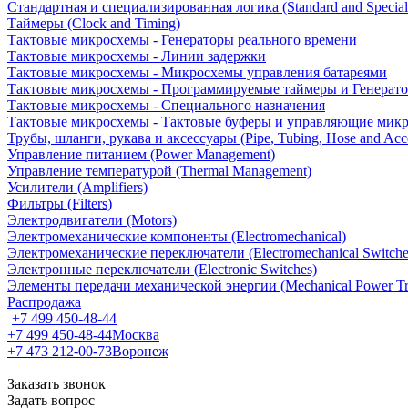
Стандартная и специализированная логика (Standard and Special
Таймеры (Clock and Timing)
Тактовые микросхемы - Генераторы реального времени
Тактовые микросхемы - Линии задержки
Тактовые микросхемы - Микросхемы управления батареями
Тактовые микросхемы - Программируемые таймеры и Генерат
Тактовые микросхемы - Специального назначения
Тактовые микросхемы - Тактовые буферы и управляющие мик
Трубы, шланги, рукава и аксессуары (Pipe, Tubing, Hose and Acce
Управление питанием (Power Management)
Управление температурой (Thermal Management)
Усилители (Amplifiers)
Фильтры (Filters)
Электродвигатели (Motors)
Электромеханические компоненты (Electromechanical)
Электромеханические переключатели (Electromechanical Switche
Электронные переключатели (Electronic Switches)
Элементы передачи механической энергии (Mechanical Power Tr
Распродажа
+7 499 450-48-44
+7 499 450-48-44
Москва
+7 473 212-00-73
Воронеж
Заказать звонок
Задать вопрос