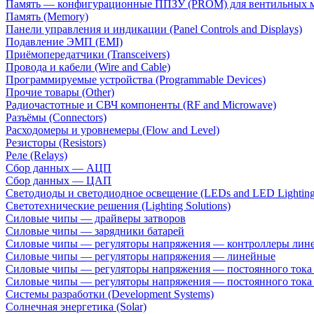
Память — конфигурационные ППЗУ (PROM) для вентильных 
Память (Memory)
Панели управления и индикации (Panel Controls and Displays)
Подавление ЭМП (EMI)
Приёмопередатчики (Transceivers)
Провода и кабели (Wire and Cable)
Программируемые устройства (Programmable Devices)
Прочие товары (Other)
Радиочастотные и СВЧ компоненты (RF and Microwave)
Разъёмы (Connectors)
Расходомеры и уровнемеры (Flow and Level)
Резисторы (Resistors)
Реле (Relays)
Сбор данных — АЦП
Сбор данных — ЦАП
Светодиоды и светодиодное освещение (LEDs and LED Lighting
Светотехнические решения (Lighting Solutions)
Силовые чипы — драйверы затворов
Силовые чипы — зарядники батарей
Силовые чипы — регуляторы напряжения — контроллеры лине
Силовые чипы — регуляторы напряжения — линейные
Силовые чипы — регуляторы напряжения — постоянного ток
Силовые чипы — регуляторы напряжения — постоянного ток
Системы разработки (Development Systems)
Солнечная энергетика (Solar)