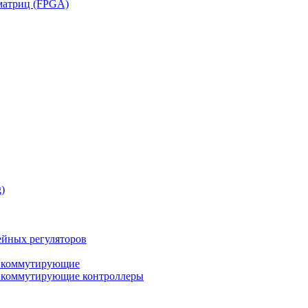
матриц (FPGA)
)
йных регуляторов
а коммутирующие
а коммутирующие контроллеры