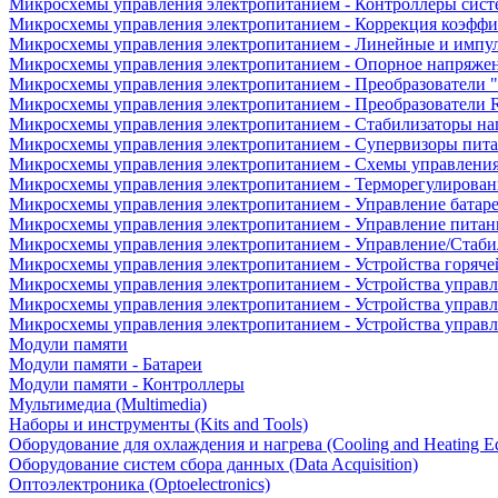
Микросхемы управления электропитанием - Контроллеры сист
Микросхемы управления электропитанием - Коррекция коэфф
Микросхемы управления электропитанием - Линейные и импу
Микросхемы управления электропитанием - Опорное напряже
Микросхемы управления электропитанием - Преобразователи "
Микросхемы управления электропитанием - Преобразователи
Микросхемы управления электропитанием - Стабилизаторы на
Микросхемы управления электропитанием - Супервизоры пит
Микросхемы управления электропитанием - Схемы управлени
Микросхемы управления электропитанием - Терморегулирован
Микросхемы управления электропитанием - Управление батар
Микросхемы управления электропитанием - Управление питан
Микросхемы управления электропитанием - Управление/Стаби
Микросхемы управления электропитанием - Устройства горяче
Микросхемы управления электропитанием - Устройства управ
Микросхемы управления электропитанием - Устройства управл
Микросхемы управления электропитанием - Устройства управ
Модули памяти
Модули памяти - Батареи
Модули памяти - Контроллеры
Мультимедиа (Multimedia)
Наборы и инструменты (Kits and Tools)
Оборудование для охлаждения и нагрева (Cooling and Heating E
Оборудование систем сбора данных (Data Acquisition)
Оптоэлектроника (Optoelectronics)