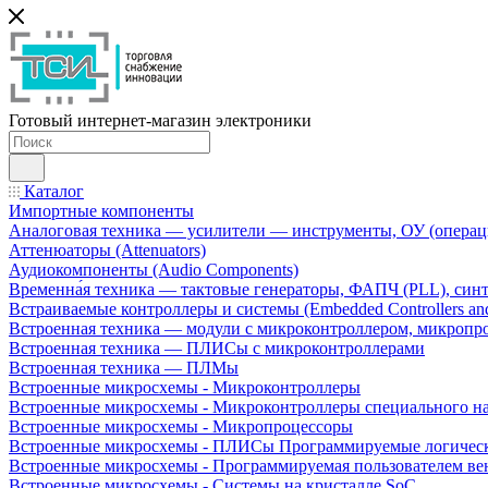
Готовый интернет-магазин электроники
Каталог
Импортные компоненты
Аналоговая техника — усилители — инструменты, ОУ (операц
Аттенюаторы (Attenuators)
Аудиокомпоненты (Audio Components)
Временна́я техника — тактовые генераторы, ФАПЧ (PLL), син
Встраиваемые контроллеры и системы (Embedded Controllers and
Встроенная техника — модули с микроконтроллером, микроп
Встроенная техника — ПЛИСы с микроконтроллерами
Встроенная техника — ПЛМы
Встроенные микросхемы - Микроконтроллеры
Встроенные микросхемы - Микроконтроллеры специального н
Встроенные микросхемы - Микропроцессоры
Встроенные микросхемы - ПЛИСы Программируемые логическ
Встроенные микросхемы - Программируемая пользователем в
Встроенные микросхемы - Системы на кристалле SoC