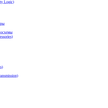
ty Logic)
оры
росхемы
ssories)
s)
ansmission)