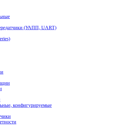
ьные
ередатчики (УАПП, UART)
ries)
ли
ации
и
я
ьные, конфигурируемые
тчики
етности