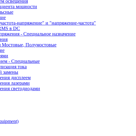
ем освещения
ициента мощности
льсные
ние
частота-напряжение" и "напряжение-частота"
 RMS в DC
пряжения - Специальное назначение
ания
я Мостовые, Полумостовые
ие
еями
ием - Специальные
лизация тока
й замены
ления дисплеем
ения лазерами
ления светодиодами
quipment)