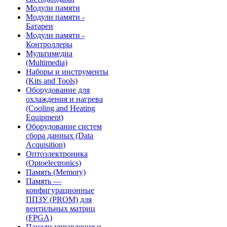
Модули памяти
Модули памяти -
Батареи
Модули памяти -
Контроллеры
Мультимедиа
(Multimedia)
Наборы и инструменты
(Kits and Tools)
Оборудование для
охлаждения и нагрева
(Cooling and Heating
Equipment)
Оборудование систем
сбора данных (Data
Acquisition)
Оптоэлектроника
(Optoelectronics)
Память (Memory)
Память —
конфигурационные
ППЗУ (PROM) для
вентильных матриц
(FPGA)
Панели управления и