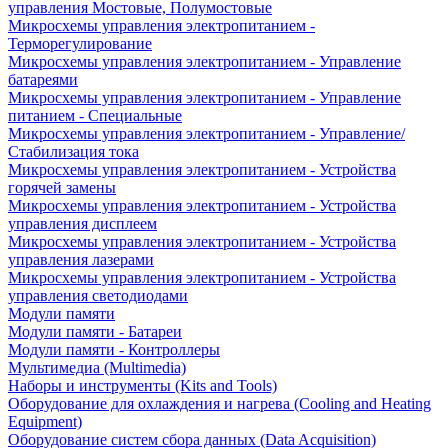
управления Мостовые, Полумостовые
Микросхемы управления электропитанием -
Терморегулирование
Микросхемы управления электропитанием - Управление
батареями
Микросхемы управления электропитанием - Управление
питанием - Специальные
Микросхемы управления электропитанием - Управление/
Стабилизация тока
Микросхемы управления электропитанием - Устройства
горячей замены
Микросхемы управления электропитанием - Устройства
управления дисплеем
Микросхемы управления электропитанием - Устройства
управления лазерами
Микросхемы управления электропитанием - Устройства
управления светодиодами
Модули памяти
Модули памяти - Батареи
Модули памяти - Контроллеры
Мультимедиа (Multimedia)
Наборы и инструменты (Kits and Tools)
Оборудование для охлаждения и нагрева (Cooling and Heating
Equipment)
Оборудование систем сбора данных (Data Acquisition)