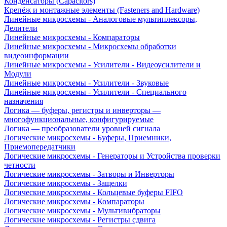
Конденсаторы (Capacitors)
Крепёж и монтажные элементы (Fasteners and Hardware)
Линейные микросхемы - Аналоговые мультиплексоры,
Делители
Линейные микросхемы - Компараторы
Линейные микросхемы - Микросхемы обработки
видеоинформации
Линейные микросхемы - Усилители - Видеоусилители и
Модули
Линейные микросхемы - Усилители - Звуковые
Линейные микросхемы - Усилители - Специального
назначения
Логика — буферы, регистры и инверторы —
многофункциональные, конфигурируемые
Логика — преобразователи уровней сигнала
Логические микросхемы - Буферы, Приемники,
Приемопередатчики
Логические микросхемы - Генераторы и Устройства проверки
четности
Логические микросхемы - Затворы и Инверторы
Логические микросхемы - Защелки
Логические микросхемы - Кольцевые буферы FIFO
Логические микросхемы - Компараторы
Логические микросхемы - Мультивибраторы
Логические микросхемы - Регистры сдвига