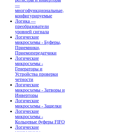
—
многофункциональные,
конфигурируемые
Логика —
преобразователи
уровней сигнала
Логические
микросхемы - Буферы,
Приемники,
Приемопередатчики
Логические
микросхемы -
Генераторы и
Устройства проверки
четности
Логические
микросхемы - Затворы и
Инверторы
Логические
микросхемы - Защелки
Логические
микросхемы -
Кольцевые буферы FIFO
Логические