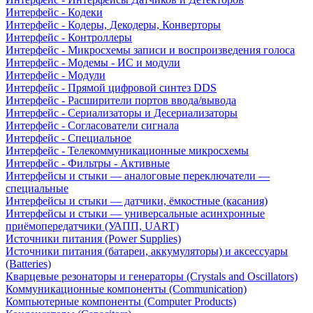
Интерфейс - Кодеки
Интерфейс - Кодеры, Декодеры, Конверторы
Интерфейс - Контроллеры
Интерфейс - Микросхемы записи и воспроизведения голоса
Интерфейс - Модемы - ИС и модули
Интерфейс - Модули
Интерфейс - Прямой цифровой синтез DDS
Интерфейс - Расширители портов ввода/вывода
Интерфейс - Сериализаторы и Десериализаторы
Интерфейс - Согласователи сигнала
Интерфейс - Специальное
Интерфейс - Телекоммуникационные микросхемы
Интерфейс - Фильтры - Активные
Интерфейсы и стыки — аналоговые переключатели —
специальные
Интерфейсы и стыки — датчики, ёмкостные (касания)
Интерфейсы и стыки — универсальные асинхронные
приёмопередатчики (УАПП, UART)
Источники питания (Power Supplies)
Источники питания (батареи, аккумуляторы) и аксессуары
(Batteries)
Кварцевые резонаторы и генераторы (Crystals and Oscillators)
Коммуникационные компоненты (Communication)
Компьютерные компоненты (Computer Products)