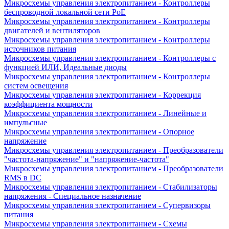
Микросхемы управления электропитанием - Контроллеры
беспроводной локальной сети PoE
Микросхемы управления электропитанием - Контроллеры
двигателей и вентиляторов
Микросхемы управления электропитанием - Контроллеры
источников питания
Микросхемы управления электропитанием - Контроллеры с
функцией ИЛИ, Идеальные диоды
Микросхемы управления электропитанием - Контроллеры
систем освещения
Микросхемы управления электропитанием - Коррекция
коэффициента мощности
Микросхемы управления электропитанием - Линейные и
импульсные
Микросхемы управления электропитанием - Опорное
напряжение
Микросхемы управления электропитанием - Преобразователи
"частота-напряжение" и "напряжение-частота"
Микросхемы управления электропитанием - Преобразователи
RMS в DC
Микросхемы управления электропитанием - Стабилизаторы
напряжения - Специальное назначение
Микросхемы управления электропитанием - Супервизоры
питания
Микросхемы управления электропитанием - Схемы