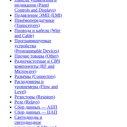
индикации (Panel
Controls and Displays)
Подавление ЭМП (EMI)
Приёмопередатчики
(Transceivers)
Провода и кабели (Wire
and Cable)
Программируемые
устройства
(Programmable Devices)
Прочие товары (Other)
Радиочастотные и СВЧ
компоненты (RF and
Microwave)
Разъёмы (Connectors)
Расходомеры и
уровнемеры (Flow and
Level)
Резисторы (Resistors)
Реле (Relays)
Сбор данных — АЦП
Сбор данных — ЦАП
Светодиоды и
светодиодное