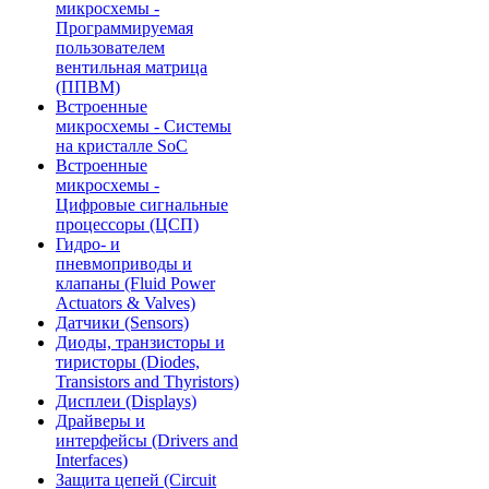
микросхемы -
Программируемая
пользователем
вентильная матрица
(ППВМ)
Встроенные
микросхемы - Системы
на кристалле SoC
Встроенные
микросхемы -
Цифровые сигнальные
процессоры (ЦСП)
Гидро- и
пневмоприводы и
клапаны (Fluid Power
Actuators & Valves)
Датчики (Sensors)
Диоды, транзисторы и
тиристоры (Diodes,
Transistors and Thyristors)
Дисплеи (Displays)
Драйверы и
интерфейсы (Drivers and
Interfaces)
Защита цепей (Circuit