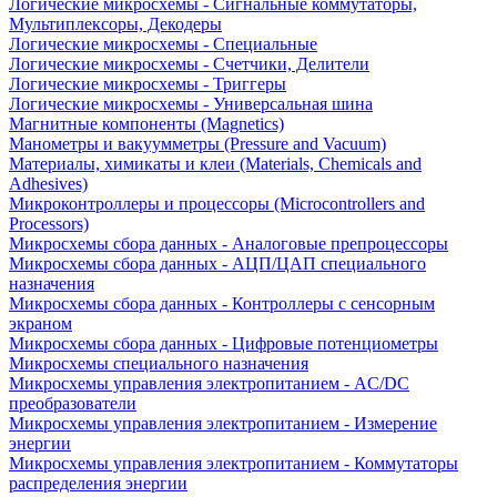
Логические микросхемы - Сигнальные коммутаторы,
Мультиплексоры, Декодеры
Логические микросхемы - Специальные
Логические микросхемы - Счетчики, Делители
Логические микросхемы - Триггеры
Логические микросхемы - Универсальная шина
Магнитные компоненты (Magnetics)
Манометры и вакуумметры (Pressure and Vacuum)
Материалы, химикаты и клеи (Materials, Chemicals and
Adhesives)
Микроконтроллеры и процессоры (Microcontrollers and
Processors)
Микросхемы сбора данных - Аналоговые препроцессоры
Микросхемы сбора данных - АЦП/ЦАП специального
назначения
Микросхемы сбора данных - Контроллеры с сенсорным
экраном
Микросхемы сбора данных - Цифровые потенциометры
Микросхемы специального назначения
Микросхемы управления электропитанием - AC/DC
преобразователи
Микросхемы управления электропитанием - Измерение
энергии
Микросхемы управления электропитанием - Коммутаторы
распределения энергии