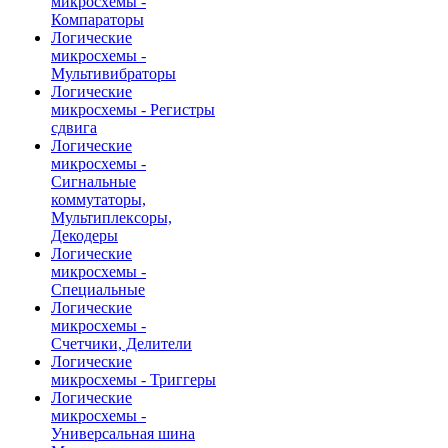
микросхемы -
Компараторы
Логические
микросхемы -
Мультивибраторы
Логические
микросхемы - Регистры
сдвига
Логические
микросхемы -
Сигнальные
коммутаторы,
Мультиплексоры,
Декодеры
Логические
микросхемы -
Специальные
Логические
микросхемы -
Счетчики, Делители
Логические
микросхемы - Триггеры
Логические
микросхемы -
Универсальная шина