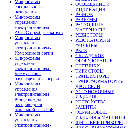
Микросхемы
ОСВЕЩЕНИЕ И
специального
ИНДИКАЦИЯ
назначения
РАЗНОЕ
Микросхемы
РАЗЪЕМЫ
управления
РАСХОДНЫЕ
электропитанием -
МАТЕРИАЛЫ
AC/DC преобразователи
РЕЗИСТОРЫ
Микросхемы
РЕЗОНАТОРЫ И
управления
ФИЛЬТРЫ
электропитанием -
РЕЛЕ
Измерение энергии
СКЛАДСКОЕ
Микросхемы
ОБОРУДОВАНИЕ
управления
СЧЕТЧИКИ
электропитанием -
ТИРИСТОРЫ
Коммутаторы
ТРАНЗИСТОРЫ
распределения энергии
ТРАНСФОРМАТОРЫ и
Микросхемы
ДРОССЕЛИ
управления
УСТАНОВОЧНЫЕ
электропитанием -
ИЗДЕЛИЯ
Контроллеры
УСТРОЙСТВА
беспроводной
ЗАЩИТЫ
локальной сети PoE
ФЕРРИТОВЫЕ
Микросхемы
ИЗДЕЛИЯ и МАГНИТЫ
управления
ЩИТОВЫЕ ПРИБОРЫ
электропитанием -
ЭЛЕКТРОВАКУУМНЫЕ