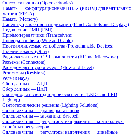
Оптоэлектроника (Optoelectronics)
Память — конфигурационные ППЗУ (PROM) для вентильных
матриц (FPGA)
Память (Memory)
Панели управления и индикации (Panel Controls and Displays)
Подавление ЭМП (EMI)
Приёмопередатчики (Transceivers)
Провода и кабели (Wire and Cable)
Программируемые устройства (Programmable Devices)
Прочие товары (Other)
Радиочастотные и СВЧ компоненты (RF and Microwave)
Разъёмы (Connectors)
Расходомеры и уровнемеры (Flow and Level)
Резисторы (Resistors)
Реле (Relays)
Сбор данных — АЦП
Сбор данных — ЦАП
Светодиоды и светодиодное освещение (LEDs and LED
Lighting)
Светотехнические решения (Lighting Solutions)
Силовые чипы — драйверы затворов
Силовые чипы — зарядники батарей
Силовые чипы — регуляторы напряжения — контроллеры
линейных регуляторов
Силовые чипы — регуляторы напряжения — линейные