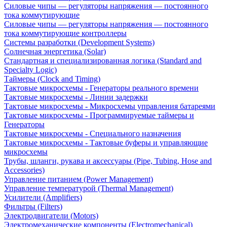
Силовые чипы — регуляторы напряжения — постоянного
тока коммутирующие
Силовые чипы — регуляторы напряжения — постоянного
тока коммутирующие контроллеры
Системы разработки (Development Systems)
Солнечная энергетика (Solar)
Стандартная и специализированная логика (Standard and
Specialty Logic)
Таймеры (Clock and Timing)
Тактовые микросхемы - Генераторы реального времени
Тактовые микросхемы - Линии задержки
Тактовые микросхемы - Микросхемы управления батареями
Тактовые микросхемы - Программируемые таймеры и
Генераторы
Тактовые микросхемы - Специального назначения
Тактовые микросхемы - Тактовые буферы и управляющие
микросхемы
Трубы, шланги, рукава и аксессуары (Pipe, Tubing, Hose and
Accessories)
Управление питанием (Power Management)
Управление температурой (Thermal Management)
Усилители (Amplifiers)
Фильтры (Filters)
Электродвигатели (Motors)
Электромеханические компоненты (Electromechanical)