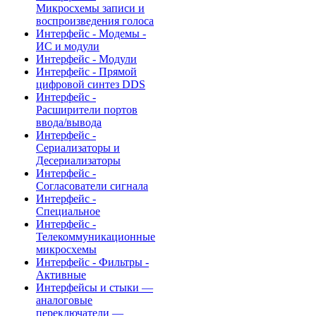
Микросхемы записи и
воспроизведения голоса
Интерфейс - Модемы -
ИС и модули
Интерфейс - Модули
Интерфейс - Прямой
цифровой синтез DDS
Интерфейс -
Расширители портов
ввода/вывода
Интерфейс -
Сериализаторы и
Десериализаторы
Интерфейс -
Согласователи сигнала
Интерфейс -
Специальное
Интерфейс -
Телекоммуникационные
микросхемы
Интерфейс - Фильтры -
Активные
Интерфейсы и стыки —
аналоговые
переключатели —