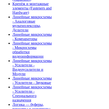
Крепёж и монтажные
элементы (Fasteners and
Hardware)
Линейные микросхемы
- Аналоговые
мультиплексоры,
Делители
Линейные микросхемы
- Компараторы
Линейные микросхемы
- Микросхемы
обработки
видеоинформации
Линейные микросхемы
- Усилители -
Видеоусилители и
Модули
Линейные микросхемы
- Усилители - Звуковые
Линейные микросхемы
- Усилители -
Специального
назначения
Логика — буферы,
регистры и инверторы