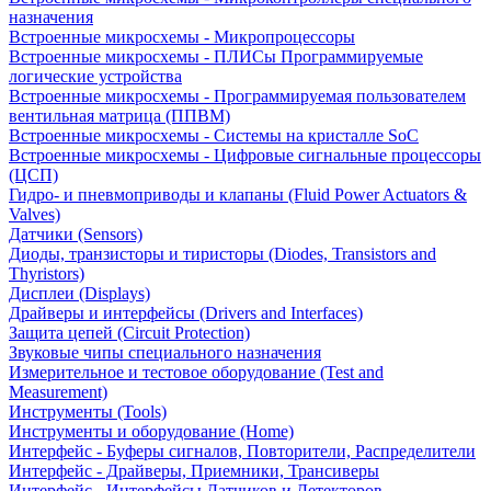
назначения
Встроенные микросхемы - Микропроцессоры
Встроенные микросхемы - ПЛИСы Программируемые
логические устройства
Встроенные микросхемы - Программируемая пользователем
вентильная матрица (ППВМ)
Встроенные микросхемы - Системы на кристалле SoC
Встроенные микросхемы - Цифровые сигнальные процессоры
(ЦСП)
Гидро- и пневмоприводы и клапаны (Fluid Power Actuators &
Valves)
Датчики (Sensors)
Диоды, транзисторы и тиристоры (Diodes, Transistors and
Thyristors)
Дисплеи (Displays)
Драйверы и интерфейсы (Drivers and Interfaces)
Защита цепей (Circuit Protection)
Звуковые чипы специального назначения
Измерительное и тестовое оборудование (Test and
Measurement)
Инструменты (Tools)
Инструменты и оборудование (Home)
Интерфейс - Буферы сигналов, Повторители, Распределители
Интерфейс - Драйверы, Приемники, Трансиверы
Интерфейс - Интерфейсы Датчиков и Детекторов