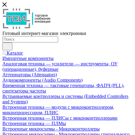
Готовый интернет-магазин электроники
Каталог
Импортные компоненты
Аналоговая техника — усилители — инструменты, ОУ
(операционные), буферные
Аттенюаторы (Attenuators)
Аудиокомпоненты (Audio Components)
Временна́я техника — тактовые генераторы, ФАПЧ (PLL),
синтезаторы частоты
Встраиваемые контроллеры и системы (Embedded Controllers
and Systems)
Встроенная техника — модули с микроконтроллером,
микропроцессором, ПЛИС
Встроенная техника — ПЛИСы с микроконтроллерами
Встроенная техника — ПЛМы
Встроенные микросхемы - Микроконтроллеры
Встроенные микросхемы - Микроконтроллеры специального