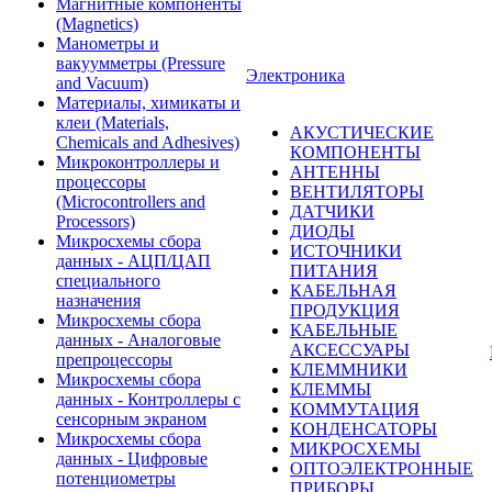
Магнитные компоненты
(Magnetics)
Манометры и
вакуумметры (Pressure
Электроника
and Vacuum)
Материалы, химикаты и
клеи (Materials,
АКУСТИЧЕСКИЕ
Chemicals and Adhesives)
КОМПОНЕНТЫ
Микроконтроллеры и
АНТЕННЫ
процессоры
ВЕНТИЛЯТОРЫ
(Microcontrollers and
ДАТЧИКИ
Processors)
ДИОДЫ
Микросхемы сбора
ИСТОЧНИКИ
данных - АЦП/ЦАП
ПИТАНИЯ
специального
КАБЕЛЬНАЯ
назначения
ПРОДУКЦИЯ
Микросхемы сбора
КАБЕЛЬНЫЕ
данных - Аналоговые
АКСЕССУАРЫ
препроцессоры
КЛЕММНИКИ
Микросхемы сбора
КЛЕММЫ
данных - Контроллеры с
КОММУТАЦИЯ
сенсорным экраном
КОНДЕНСАТОРЫ
Микросхемы сбора
МИКРОСХЕМЫ
данных - Цифровые
ОПТОЭЛЕКТРОННЫЕ
потенциометры
ПРИБОРЫ