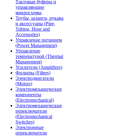
Тактовые буферы и
управляющие
микросхемы
Трубы, шланги, рукава
и аксессуары (Pipe,
Tubing, Hose and
Accessories)
Управление питанием
(Power Management)
Управление
температурой (Thermal
Management)
Усилители (Amplifiers)
Фильтры (Filters)
Электродвигатели
(Motors)
Электромеханические
компоненты
(Electromechanical)
Электромеханические
переключатели
(Electromechanical
Switches)
Электронные
переключатели