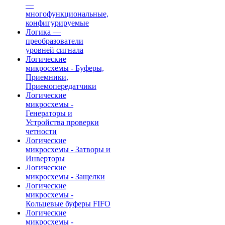
—
многофункциональные,
конфигурируемые
Логика —
преобразователи
уровней сигнала
Логические
микросхемы - Буферы,
Приемники,
Приемопередатчики
Логические
микросхемы -
Генераторы и
Устройства проверки
четности
Логические
микросхемы - Затворы и
Инверторы
Логические
микросхемы - Защелки
Логические
микросхемы -
Кольцевые буферы FIFO
Логические
микросхемы -