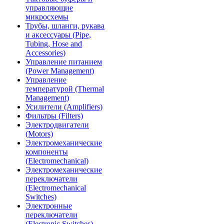
управляющие
микросхемы
Трубы, шланги, рукава
и аксессуары (Pipe,
Tubing, Hose and
Accessories)
Управление питанием
(Power Management)
Управление
температурой (Thermal
Management)
Усилители (Amplifiers)
Фильтры (Filters)
Электродвигатели
(Motors)
Электромеханические
компоненты
(Electromechanical)
Электромеханические
переключатели
(Electromechanical
Switches)
Электронные
переключатели
(Electronic Switches)