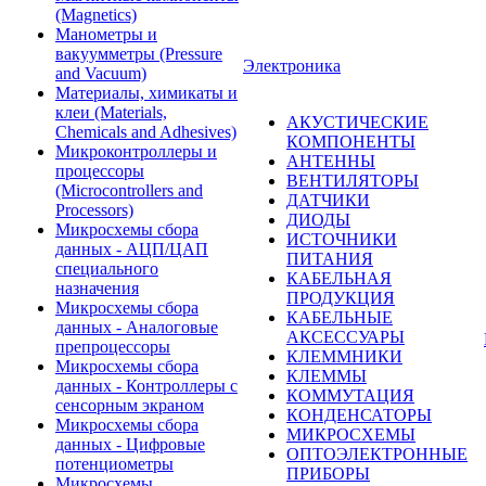
(Magnetics)
Манометры и
вакуумметры (Pressure
Электроника
and Vacuum)
Материалы, химикаты и
клеи (Materials,
АКУСТИЧЕСКИЕ
Chemicals and Adhesives)
КОМПОНЕНТЫ
Микроконтроллеры и
АНТЕННЫ
процессоры
ВЕНТИЛЯТОРЫ
(Microcontrollers and
ДАТЧИКИ
Processors)
ДИОДЫ
Микросхемы сбора
ИСТОЧНИКИ
данных - АЦП/ЦАП
ПИТАНИЯ
специального
КАБЕЛЬНАЯ
назначения
ПРОДУКЦИЯ
Микросхемы сбора
КАБЕЛЬНЫЕ
данных - Аналоговые
АКСЕССУАРЫ
препроцессоры
КЛЕММНИКИ
Микросхемы сбора
КЛЕММЫ
данных - Контроллеры с
КОММУТАЦИЯ
сенсорным экраном
КОНДЕНСАТОРЫ
Микросхемы сбора
МИКРОСХЕМЫ
данных - Цифровые
ОПТОЭЛЕКТРОННЫЕ
потенциометры
ПРИБОРЫ
Микросхемы