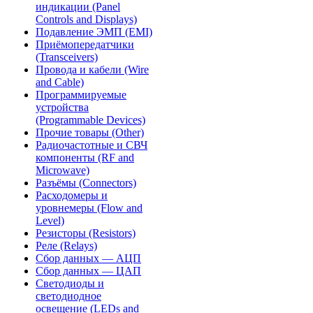
индикации (Panel
Controls and Displays)
Подавление ЭМП (EMI)
Приёмопередатчики
(Transceivers)
Провода и кабели (Wire
and Cable)
Программируемые
устройства
(Programmable Devices)
Прочие товары (Other)
Радиочастотные и СВЧ
компоненты (RF and
Microwave)
Разъёмы (Connectors)
Расходомеры и
уровнемеры (Flow and
Level)
Резисторы (Resistors)
Реле (Relays)
Сбор данных — АЦП
Сбор данных — ЦАП
Светодиоды и
светодиодное
освещение (LEDs and