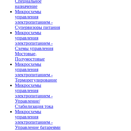
Специальное
назначение
Микросхемы
управления
электропитанием -
Супервизоры питания
Микросхемы
управления
электропитанием -
Схемы управления
Мостовые,
Полумостовые
Микросхемы
управления
электропитанием -
Терморегулирование
Микросхемы
управления
электропитанием -
Управление/
Стабилизация тока
Микросхемы
управления
электропитанием -
Управление батареями