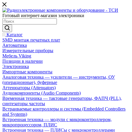
Готовый интернет-магазин электроники
Каталог
SMD монтаж печатных плат
Автоматика
Измерительные приборы
Мебель Viking
Позиции в наличии
Электроника
Импортные компоненты
Аналоговая техника — усилители — инструменты, ОУ
(операционные), буферные
Аттенюаторы (Attenuators)
Аудиокомпоненты (Audio Components)
Временна́я техника — тактовые генераторы, ФАПЧ (PLL),
синтезаторы частоты
Встраиваемые контроллеры и системы (Embedded Controllers
and Systems)
Встроенная техника — модули с микроконтроллером,
микропроцессором, ПЛИС
Встроенная техника — ПЛИСы с микроконтроллерами