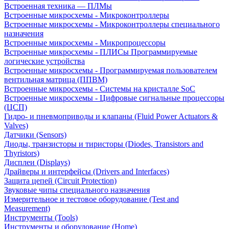
Встроенная техника — ПЛМы
Встроенные микросхемы - Микроконтроллеры
Встроенные микросхемы - Микроконтроллеры специального
назначения
Встроенные микросхемы - Микропроцессоры
Встроенные микросхемы - ПЛИСы Программируемые
логические устройства
Встроенные микросхемы - Программируемая пользователем
вентильная матрица (ППВМ)
Встроенные микросхемы - Системы на кристалле SoC
Встроенные микросхемы - Цифровые сигнальные процессоры
(ЦСП)
Гидро- и пневмоприводы и клапаны (Fluid Power Actuators &
Valves)
Датчики (Sensors)
Диоды, транзисторы и тиристоры (Diodes, Transistors and
Thyristors)
Дисплеи (Displays)
Драйверы и интерфейсы (Drivers and Interfaces)
Защита цепей (Circuit Protection)
Звуковые чипы специального назначения
Измерительное и тестовое оборудование (Test and
Measurement)
Инструменты (Tools)
Инструменты и оборудование (Home)