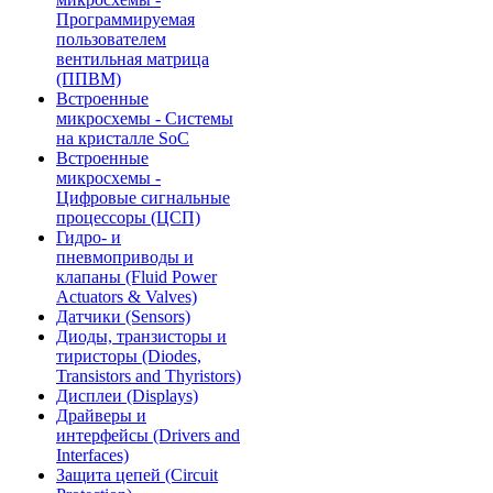
Программируемая
пользователем
вентильная матрица
(ППВМ)
Встроенные
микросхемы - Системы
на кристалле SoC
Встроенные
микросхемы -
Цифровые сигнальные
процессоры (ЦСП)
Гидро- и
пневмоприводы и
клапаны (Fluid Power
Actuators & Valves)
Датчики (Sensors)
Диоды, транзисторы и
тиристоры (Diodes,
Transistors and Thyristors)
Дисплеи (Displays)
Драйверы и
интерфейсы (Drivers and
Interfaces)
Защита цепей (Circuit