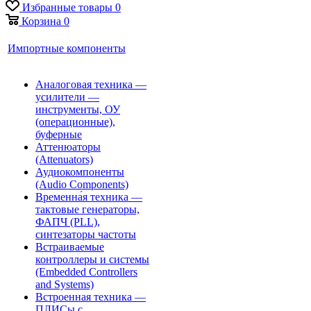
Избранные товары
0
Корзина
0
Импортные компоненты
Аналоговая техника —
усилители —
инструменты, ОУ
(операционные),
буферные
Аттенюаторы
(Attenuators)
Аудиокомпоненты
(Audio Components)
Временна́я техника —
тактовые генераторы,
ФАПЧ (PLL),
синтезаторы частоты
Встраиваемые
контроллеры и системы
(Embedded Controllers
and Systems)
Встроенная техника —
ПЛИСы с