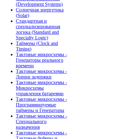
(Development Systems)
Солнечная энергетика
(Solar)
Стандартная и
специализированная
логика (Standard and
Specialty Logic)
Таймеры (Clock and
Timing)
Тактовые микросхемы -
Генераторы реального
времени
Тактовые микросхемы -
Линии задержки
Тактовые микросхемы -
Микросхемы
управления батареями
Тактовые микросхемы -
Программируемые
таймеры и Генераторы
Тактовые микросхемы -
Специального
назначения
Тактовые микросхемы -
Тактовые буферы и