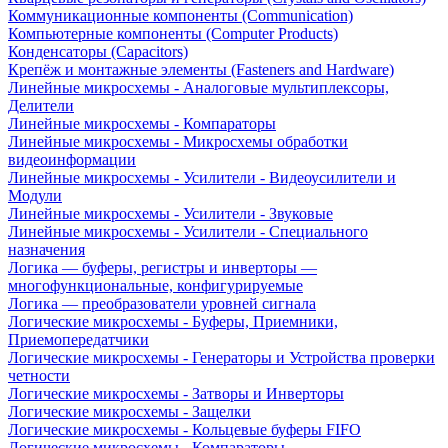
Коммуникационные компоненты (Communication)
Компьютерные компоненты (Computer Products)
Конденсаторы (Capacitors)
Крепёж и монтажные элементы (Fasteners and Hardware)
Линейные микросхемы - Аналоговые мультиплексоры,
Делители
Линейные микросхемы - Компараторы
Линейные микросхемы - Микросхемы обработки
видеоинформации
Линейные микросхемы - Усилители - Видеоусилители и
Модули
Линейные микросхемы - Усилители - Звуковые
Линейные микросхемы - Усилители - Специального
назначения
Логика — буферы, регистры и инверторы —
многофункциональные, конфигурируемые
Логика — преобразователи уровней сигнала
Логические микросхемы - Буферы, Приемники,
Приемопередатчики
Логические микросхемы - Генераторы и Устройства проверки
четности
Логические микросхемы - Затворы и Инверторы
Логические микросхемы - Защелки
Логические микросхемы - Кольцевые буферы FIFO
Логические микросхемы - Компараторы