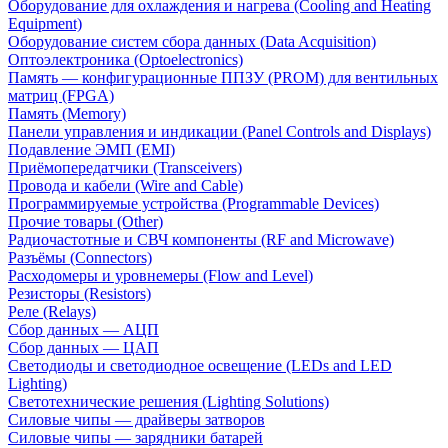
Оборудование для охлаждения и нагрева (Cooling and Heating
Equipment)
Оборудование систем сбора данных (Data Acquisition)
Оптоэлектроника (Optoelectronics)
Память — конфигурационные ППЗУ (PROM) для вентильных
матриц (FPGA)
Память (Memory)
Панели управления и индикации (Panel Controls and Displays)
Подавление ЭМП (EMI)
Приёмопередатчики (Transceivers)
Провода и кабели (Wire and Cable)
Программируемые устройства (Programmable Devices)
Прочие товары (Other)
Радиочастотные и СВЧ компоненты (RF and Microwave)
Разъёмы (Connectors)
Расходомеры и уровнемеры (Flow and Level)
Резисторы (Resistors)
Реле (Relays)
Сбор данных — АЦП
Сбор данных — ЦАП
Светодиоды и светодиодное освещение (LEDs and LED
Lighting)
Светотехнические решения (Lighting Solutions)
Силовые чипы — драйверы затворов
Силовые чипы — зарядники батарей