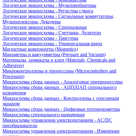
Логические микросхемы - Мультивибраторы
Логические микросхемы - Регистры сдвига
Логические микросхемы - Сигнальные коммутаторы,
Мультиплексоры, Декодеры
Логические микросхемы - Специальные
Логические микросхемы - Счетчики, Делители
Логические микросхемы - Триггеры
Логические микросхемы - Универсальная шина
Магнитные компоненты (Magnetics)
Манометры и вакуумметры (Pressure and Vacuum)
Материалы, химикаты и клеи (Materials, Chemicals and
Adhesives)
Микроконтроллеры и процессоры (Microcontrollers and
Processors)
Микросхемы сбора данных - Аналоговые препроцессоры
Микросхемы сбора данных - АЦП/ЦАП специального
назначения
Микросхемы сбора данных - Контроллеры с сенсорным
экраном
Микросхемы сбора данных - Цифровые потенциометры
Микросхемы специального назначения
Микросхемы управления электропитанием - AC/DC
преобразователи
Микросхемы управления электропитанием - Измерение