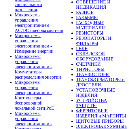
ОСВЕЩЕНИЕ И
специального
ИНДИКАЦИЯ
назначения
РАЗНОЕ
Микросхемы
РАЗЪЕМЫ
управления
РАСХОДНЫЕ
электропитанием -
МАТЕРИАЛЫ
AC/DC преобразователи
РЕЗИСТОРЫ
Микросхемы
РЕЗОНАТОРЫ И
управления
ФИЛЬТРЫ
электропитанием -
РЕЛЕ
Измерение энергии
СКЛАДСКОЕ
Микросхемы
ОБОРУДОВАНИЕ
управления
СЧЕТЧИКИ
электропитанием -
ТИРИСТОРЫ
Коммутаторы
ТРАНЗИСТОРЫ
распределения энергии
ТРАНСФОРМАТОРЫ и
Микросхемы
ДРОССЕЛИ
управления
УСТАНОВОЧНЫЕ
электропитанием -
ИЗДЕЛИЯ
Контроллеры
УСТРОЙСТВА
беспроводной
ЗАЩИТЫ
локальной сети PoE
ФЕРРИТОВЫЕ
Микросхемы
ИЗДЕЛИЯ и МАГНИТЫ
управления
ЩИТОВЫЕ ПРИБОРЫ
электропитанием -
ЭЛЕКТРОВАКУУМНЫЕ
Контроллеры