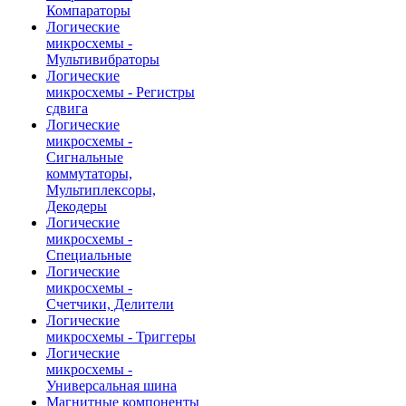
Компараторы
Логические
микросхемы -
Мультивибраторы
Логические
микросхемы - Регистры
сдвига
Логические
микросхемы -
Сигнальные
коммутаторы,
Мультиплексоры,
Декодеры
Логические
микросхемы -
Специальные
Логические
микросхемы -
Счетчики, Делители
Логические
микросхемы - Триггеры
Логические
микросхемы -
Универсальная шина
Магнитные компоненты