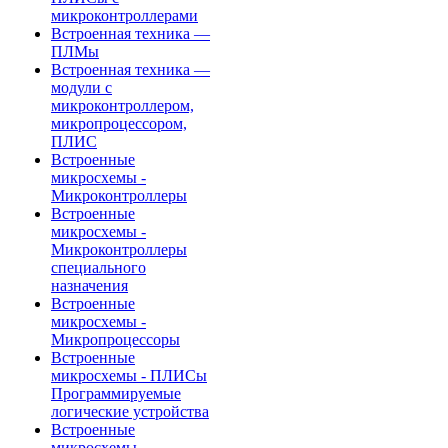
микроконтроллерами
Встроенная техника —
ПЛМы
Встроенная техника —
модули с
микроконтроллером,
микропроцессором,
ПЛИС
Встроенные
микросхемы -
Микроконтроллеры
Встроенные
микросхемы -
Микроконтроллеры
специального
назначения
Встроенные
микросхемы -
Микропроцессоры
Встроенные
микросхемы - ПЛИСы
Программируемые
логические устройства
Встроенные
микросхемы -