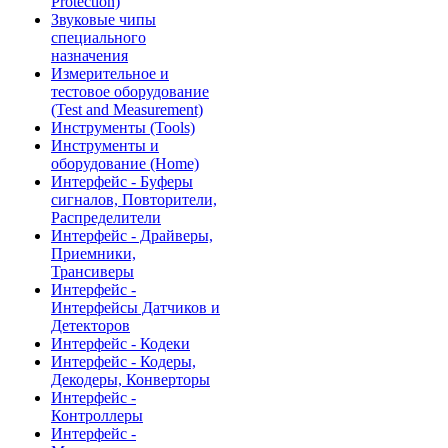
Protection)
Звуковые чипы
специального
назначения
Измерительное и
тестовое оборудование
(Test and Measurement)
Инструменты (Tools)
Инструменты и
оборудование (Home)
Интерфейс - Буферы
сигналов, Повторители,
Распределители
Интерфейс - Драйверы,
Приемники,
Трансиверы
Интерфейс -
Интерфейсы Датчиков и
Детекторов
Интерфейс - Кодеки
Интерфейс - Кодеры,
Декодеры, Конверторы
Интерфейс -
Контроллеры
Интерфейс -