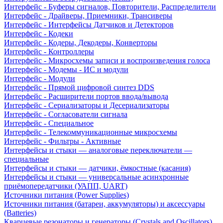
Интерфейс - Буферы сигналов, Повторители, Распределители
Интерфейс - Драйверы, Приемники, Трансиверы
Интерфейс - Интерфейсы Датчиков и Детекторов
Интерфейс - Кодеки
Интерфейс - Кодеры, Декодеры, Конверторы
Интерфейс - Контроллеры
Интерфейс - Микросхемы записи и воспроизведения голоса
Интерфейс - Модемы - ИС и модули
Интерфейс - Модули
Интерфейс - Прямой цифровой синтез DDS
Интерфейс - Расширители портов ввода/вывода
Интерфейс - Сериализаторы и Десериализаторы
Интерфейс - Согласователи сигнала
Интерфейс - Специальное
Интерфейс - Телекоммуникационные микросхемы
Интерфейс - Фильтры - Активные
Интерфейсы и стыки — аналоговые переключатели —
специальные
Интерфейсы и стыки — датчики, ёмкостные (касания)
Интерфейсы и стыки — универсальные асинхронные
приёмопередатчики (УАПП, UART)
Источники питания (Power Supplies)
Источники питания (батареи, аккумуляторы) и аксессуары
(Batteries)
Кварцевые резонаторы и генераторы (Crystals and Oscillators)