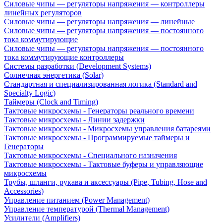
Силовые чипы — регуляторы напряжения — контроллеры
линейных регуляторов
Силовые чипы — регуляторы напряжения — линейные
Силовые чипы — регуляторы напряжения — постоянного
тока коммутирующие
Силовые чипы — регуляторы напряжения — постоянного
тока коммутирующие контроллеры
Системы разработки (Development Systems)
Солнечная энергетика (Solar)
Стандартная и специализированная логика (Standard and
Specialty Logic)
Таймеры (Clock and Timing)
Тактовые микросхемы - Генераторы реального времени
Тактовые микросхемы - Линии задержки
Тактовые микросхемы - Микросхемы управления батареями
Тактовые микросхемы - Программируемые таймеры и
Генераторы
Тактовые микросхемы - Специального назначения
Тактовые микросхемы - Тактовые буферы и управляющие
микросхемы
Трубы, шланги, рукава и аксессуары (Pipe, Tubing, Hose and
Accessories)
Управление питанием (Power Management)
Управление температурой (Thermal Management)
Усилители (Amplifiers)