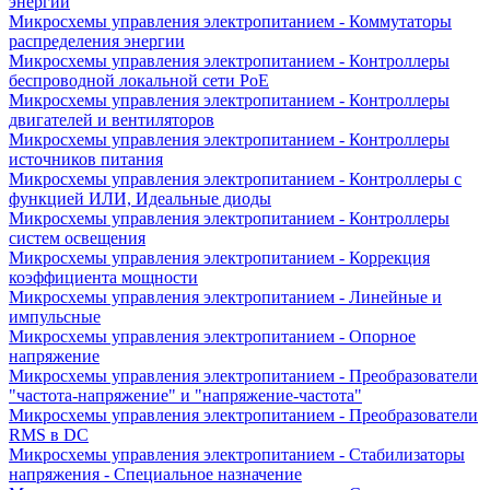
энергии
Микросхемы управления электропитанием - Коммутаторы
распределения энергии
Микросхемы управления электропитанием - Контроллеры
беспроводной локальной сети PoE
Микросхемы управления электропитанием - Контроллеры
двигателей и вентиляторов
Микросхемы управления электропитанием - Контроллеры
источников питания
Микросхемы управления электропитанием - Контроллеры с
функцией ИЛИ, Идеальные диоды
Микросхемы управления электропитанием - Контроллеры
систем освещения
Микросхемы управления электропитанием - Коррекция
коэффициента мощности
Микросхемы управления электропитанием - Линейные и
импульсные
Микросхемы управления электропитанием - Опорное
напряжение
Микросхемы управления электропитанием - Преобразователи
"частота-напряжение" и "напряжение-частота"
Микросхемы управления электропитанием - Преобразователи
RMS в DC
Микросхемы управления электропитанием - Стабилизаторы
напряжения - Специальное назначение