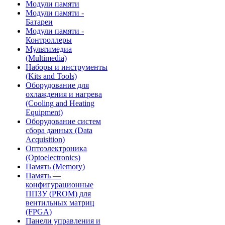
Модули памяти
Модули памяти -
Батареи
Модули памяти -
Контроллеры
Мультимедиа
(Multimedia)
Наборы и инструменты
(Kits and Tools)
Оборудование для
охлаждения и нагрева
(Cooling and Heating
Equipment)
Оборудование систем
сбора данных (Data
Acquisition)
Оптоэлектроника
(Optoelectronics)
Память (Memory)
Память —
конфигурационные
ППЗУ (PROM) для
вентильных матриц
(FPGA)
Панели управления и