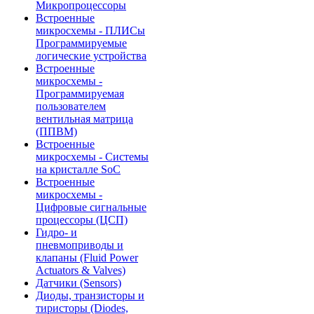
Микропроцессоры
Встроенные
микросхемы - ПЛИСы
Программируемые
логические устройства
Встроенные
микросхемы -
Программируемая
пользователем
вентильная матрица
(ППВМ)
Встроенные
микросхемы - Системы
на кристалле SoC
Встроенные
микросхемы -
Цифровые сигнальные
процессоры (ЦСП)
Гидро- и
пневмоприводы и
клапаны (Fluid Power
Actuators & Valves)
Датчики (Sensors)
Диоды, транзисторы и
тиристоры (Diodes,