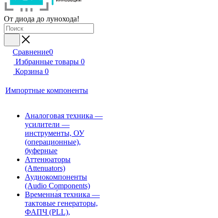
От диода до лунохода!
Сравнение
0
Избранные товары
0
Корзина
0
Импортные компоненты
Аналоговая техника —
усилители —
инструменты, ОУ
(операционные),
буферные
Аттенюаторы
(Attenuators)
Аудиокомпоненты
(Audio Components)
Временна́я техника —
тактовые генераторы,
ФАПЧ (PLL),