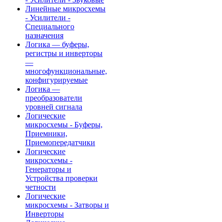
Линейные микросхемы
- Усилители -
Специального
назначения
Логика — буферы,
регистры и инверторы
—
многофункциональные,
конфигурируемые
Логика —
преобразователи
уровней сигнала
Логические
микросхемы - Буферы,
Приемники,
Приемопередатчики
Логические
микросхемы -
Генераторы и
Устройства проверки
четности
Логические
микросхемы - Затворы и
Инверторы