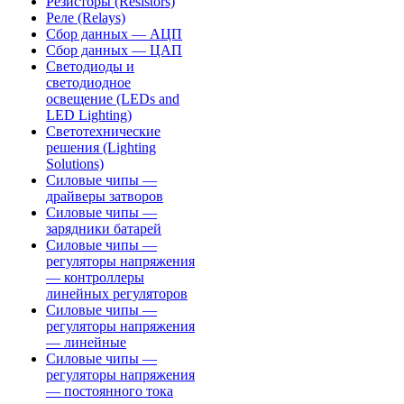
Резисторы (Resistors)
Реле (Relays)
Сбор данных — АЦП
Сбор данных — ЦАП
Светодиоды и
светодиодное
освещение (LEDs and
LED Lighting)
Светотехнические
решения (Lighting
Solutions)
Силовые чипы —
драйверы затворов
Силовые чипы —
зарядники батарей
Силовые чипы —
регуляторы напряжения
— контроллеры
линейных регуляторов
Силовые чипы —
регуляторы напряжения
— линейные
Силовые чипы —
регуляторы напряжения
— постоянного тока