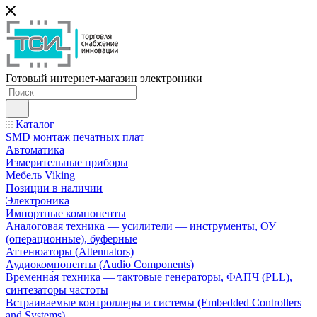
Готовый интернет-магазин электроники
Каталог
SMD монтаж печатных плат
Автоматика
Измерительные приборы
Мебель Viking
Позиции в наличии
Электроника
Импортные компоненты
Аналоговая техника — усилители — инструменты, ОУ
(операционные), буферные
Аттенюаторы (Attenuators)
Аудиокомпоненты (Audio Components)
Временна́я техника — тактовые генераторы, ФАПЧ (PLL),
синтезаторы частоты
Встраиваемые контроллеры и системы (Embedded Controllers
and Systems)