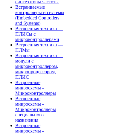
синтезаторы частоты
Встраиваемые
контроллеры и системы
(Embedded Controllers
and Systems)
Встроенная техника —
ПЛИСы с
микроконтроллерами
Встроенная техника —
ПЛМы
Встроенная техника —
модули с
микроконтроллером,
микропроцессором,
ПЛИС
Встроенные
микросхемы -
Микроконтроллеры
Встроенные
микросхемы -
Микроконтроллеры
специального
назначения
Встроенные
микросхемы -