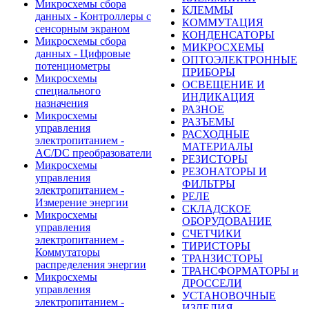
Микросхемы сбора
КЛЕММЫ
данных - Контроллеры с
КОММУТАЦИЯ
сенсорным экраном
КОНДЕНСАТОРЫ
Микросхемы сбора
МИКРОСХЕМЫ
данных - Цифровые
ОПТОЭЛЕКТРОННЫЕ
потенциометры
ПРИБОРЫ
Микросхемы
ОСВЕЩЕНИЕ И
специального
ИНДИКАЦИЯ
назначения
РАЗНОЕ
Микросхемы
РАЗЪЕМЫ
управления
РАСХОДНЫЕ
электропитанием -
МАТЕРИАЛЫ
AC/DC преобразователи
РЕЗИСТОРЫ
Микросхемы
РЕЗОНАТОРЫ И
управления
ФИЛЬТРЫ
электропитанием -
РЕЛЕ
Измерение энергии
СКЛАДСКОЕ
Микросхемы
ОБОРУДОВАНИЕ
управления
СЧЕТЧИКИ
электропитанием -
ТИРИСТОРЫ
Коммутаторы
ТРАНЗИСТОРЫ
распределения энергии
ТРАНСФОРМАТОРЫ и
Микросхемы
ДРОССЕЛИ
управления
УСТАНОВОЧНЫЕ
электропитанием -
ИЗДЕЛИЯ