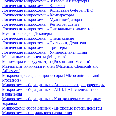
Логические микросхемы - Затворы и Инверторы
Логические микросхемы - Защелки
Логические микросхемы - Кольцевые буферы FIFO
Логические микросхемы - Компараторы
Логические микросхемы - Мультивибраторы
Логические микросхемы - Регистры сдвига
Логические микросхемы - Сигнальные коммутаторы,
Мультиплексоры, Декодеры
Логические микросхемы - Специальные
Логические микросхемы - Счетчики, Делители
Логические микросхемы - Триггеры
Логические микросхемы - Универсальная шина
Магнитные компоненты (Magnetics)
Манометры и вакуумметры (Pressure and Vacuum)
Материалы, химикаты и клеи (Materials, Chemicals and
Adhesives)
Микроконтроллеры и процессоры (Microcontrollers and
Processors)
Микросхемы сбора данных - Аналоговые препроцессоры
Микросхемы сбора данных - АЦП/ЦАП специального
назначения
Микросхемы сбора данных - Контроллеры с сенсорным
экраном
Микросхемы сбора данных - Цифровые потенциометры
Микросхемы специального назначения