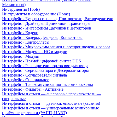
Measurement)
Инструменты (Tools)
Инструменты и оборудование (Home)
Интерфейс - Буферы сигналов, Повторители, Распределители
Интерфейс - Драйверы, Приемники, Трансиверы
Интерфейс - Интерфейсы Датчиков и Детекторов
Интерфейс - Кодеки
Интерфейс - Кодеры, Декодеры, Конверторы
Интерфейс - Контроллеры
Интерфейс - Микросхемы записи и воспроизведения голоса
Интерфейс - Модемы - ИС и модули
Интерфейс - Модули
Интерфейс - Прямой цифровой синтез DDS
Интерфейс - Расширители портов ввода/вывода
Интерфейс - Сериализаторы и Десериализаторы
Интерфейс - Согласователи сигнала
Интерфейс - Специальное
Интерфейс - Телекоммуникационные микросхемы
Интерфейс - Фильтры - Активные
Интерфейсы и стыки — аналоговые переключатели —
специальные
Интерфейсы и стыки — датчики, ёмкостные (касания)
Интерфейсы и стыки — универсальные асинхронные
приёмопередатчики (УАПП, UART)