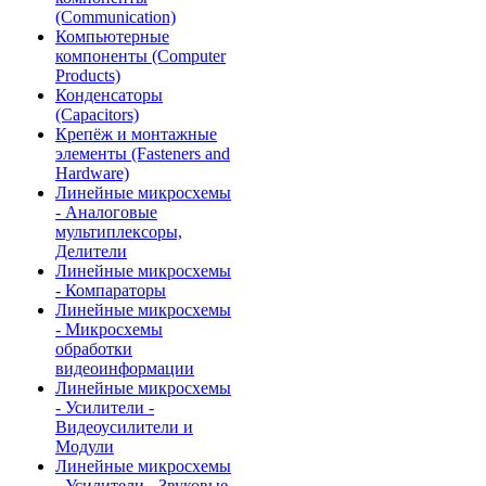
(Communication)
Компьютерные
компоненты (Computer
Products)
Конденсаторы
(Capacitors)
Крепёж и монтажные
элементы (Fasteners and
Hardware)
Линейные микросхемы
- Аналоговые
мультиплексоры,
Делители
Линейные микросхемы
- Компараторы
Линейные микросхемы
- Микросхемы
обработки
видеоинформации
Линейные микросхемы
- Усилители -
Видеоусилители и
Модули
Линейные микросхемы
- Усилители - Звуковые