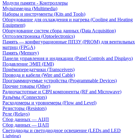
Модули памяти - Контроллеры
Мультимедиа (Multimedia)
Наборы и инструменты (Kits and Tools)
Оборудование для охлаждения и нагрева (Cooling and Heating
Equipment)
Оборудование систем сбора данных (Data Acquisition)
Оптоэлектроника (Optoelectronics)
Память — конфигурационные ППЗУ (PROM) для вентильных
матриц (FPGA)
Память (Memory)
Панели управления и индикации (Panel Controls and Displays)
Подавление ЭМП (EMI)
Приёмопередатчики (Transceivers)
Провода и кабели (Wire and Cable)
Программируемые устройства (Programmable Devices)
Прочие товары (Other)
Радиочастотные и СВЧ компоненты (RF and Microwave)
Разъёмы (Connectors)
Расходомеры и уровнемеры (Flow and Level)
Резисторы (Resistors)
Реле (Relays)
Сбор данных — АЦП
Сбор данных — ЦАП
Светодиоды и светодиодное освещение (LEDs and LED
Lighting)