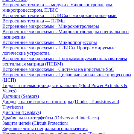
Встроенная техника — модули с микроконтроллером,
микропроцессором, ПЛИС
Встроенная техника — ПЛИСы с микроконтроллерами
Встроенная техника — ПЛМы
Встроенные микросхемы - Микроконтроллеры
Встроенные микросхемы - Микроконтроллеры специального
назначения
Встроенные микросхемы - Микропроцессоры
Встроенные микросхемы - ПЛИСы Программируемые
логические устройства
Встроенные микросхемы - Программируемая пользователем
вентильная матрица (ППВМ)
Встроенные микросхемы - Системы на кристалле SoC
Встроенные микросхемы - Цифровые сигнальные процессоры
(ЦСП)
Гидро- и пневмоприводы и клапаны (Fluid Power Actuators &
Valves)
Датчики (Sensors)
Диоды, транзисторы и тиристоры (Diodes, Transistors and
Thyristors)
Дисплеи (Displays)
Драйверы и интерфейсы (Drivers and Interfaces)
Защита цепей (Circuit Protection)
Звуковые чипы специального назначения
Измерительное и тестовое оборудование (Test and