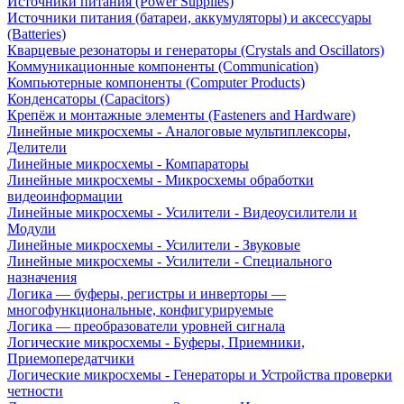
Источники питания (Power Supplies)
Источники питания (батареи, аккумуляторы) и аксессуары
(Batteries)
Кварцевые резонаторы и генераторы (Crystals and Oscillators)
Коммуникационные компоненты (Communication)
Компьютерные компоненты (Computer Products)
Конденсаторы (Capacitors)
Крепёж и монтажные элементы (Fasteners and Hardware)
Линейные микросхемы - Аналоговые мультиплексоры,
Делители
Линейные микросхемы - Компараторы
Линейные микросхемы - Микросхемы обработки
видеоинформации
Линейные микросхемы - Усилители - Видеоусилители и
Модули
Линейные микросхемы - Усилители - Звуковые
Линейные микросхемы - Усилители - Специального
назначения
Логика — буферы, регистры и инверторы —
многофункциональные, конфигурируемые
Логика — преобразователи уровней сигнала
Логические микросхемы - Буферы, Приемники,
Приемопередатчики
Логические микросхемы - Генераторы и Устройства проверки
четности