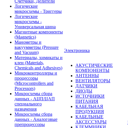
Счетчики, Делители
Логические
микросхемы - Триггеры
Логические
микросхемы -
Универсальная шина
Магнитные компоненты
(Magnetics)
Манометры и
вакуумметры (Pressure
Электроника
and Vacuum)
Материалы, химикаты и
клеи (Materials,
АКУСТИЧЕСКИЕ
Chemicals and Adhesives)
КОМПОНЕНТЫ
Микроконтроллеры и
АНТЕННЫ
процессоры
ВЕНТИЛЯТОРЫ
(Microcontrollers and
ДАТЧИКИ
Processors)
ДИОДЫ
Микросхемы сбора
ИСТОЧНИКИ
данных - АЦП/ЦАП
ПИТАНИЯ
специального
КАБЕЛЬНАЯ
назначения
ПРОДУКЦИЯ
Микросхемы сбора
КАБЕЛЬНЫЕ
данных - Аналоговые
АКСЕССУАРЫ
препроцессоры
КЛЕММНИКИ