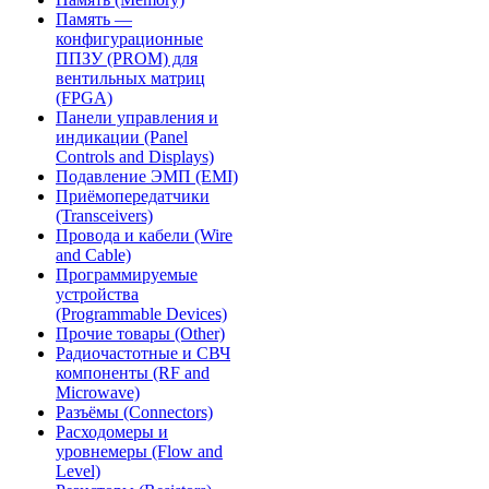
Память —
конфигурационные
ППЗУ (PROM) для
вентильных матриц
(FPGA)
Панели управления и
индикации (Panel
Controls and Displays)
Подавление ЭМП (EMI)
Приёмопередатчики
(Transceivers)
Провода и кабели (Wire
and Cable)
Программируемые
устройства
(Programmable Devices)
Прочие товары (Other)
Радиочастотные и СВЧ
компоненты (RF and
Microwave)
Разъёмы (Connectors)
Расходомеры и
уровнемеры (Flow and
Level)