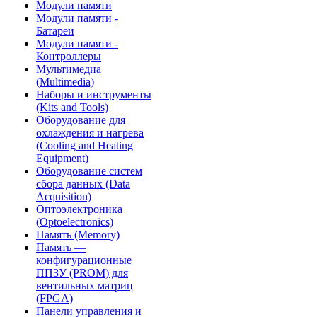
Модули памяти
Модули памяти -
Батареи
Модули памяти -
Контроллеры
Мультимедиа
(Multimedia)
Наборы и инструменты
(Kits and Tools)
Оборудование для
охлаждения и нагрева
(Cooling and Heating
Equipment)
Оборудование систем
сбора данных (Data
Acquisition)
Оптоэлектроника
(Optoelectronics)
Память (Memory)
Память —
конфигурационные
ППЗУ (PROM) для
вентильных матриц
(FPGA)
Панели управления и