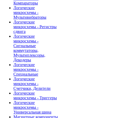
Компараторы
Логические
микросхемы -
Мультивибраторы
Логические
микросхемы - Регистры
сдвига
Логические
микросхемы -
Сигнальные
коммутаторы,
Мультиплексоры,
Декодеры
Логические
микросхемы -
Специальные
Логические
микросхемы -
Счетчики, Делители
Логические
микросхемы - Триггеры
Логические
микросхемы -
Универсальная шина
Магнитные компоненты