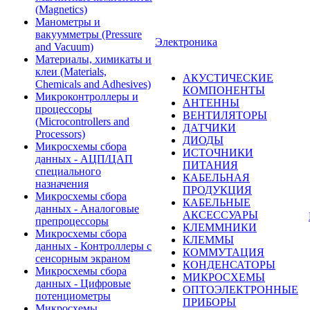
(Magnetics)
Манометры и
вакуумметры (Pressure
Электроника
and Vacuum)
Материалы, химикаты и
клеи (Materials,
АКУСТИЧЕСКИЕ
Chemicals and Adhesives)
КОМПОНЕНТЫ
Микроконтроллеры и
АНТЕННЫ
процессоры
ВЕНТИЛЯТОРЫ
(Microcontrollers and
ДАТЧИКИ
Processors)
ДИОДЫ
Микросхемы сбора
ИСТОЧНИКИ
данных - АЦП/ЦАП
ПИТАНИЯ
специального
КАБЕЛЬНАЯ
назначения
ПРОДУКЦИЯ
Микросхемы сбора
КАБЕЛЬНЫЕ
данных - Аналоговые
АКСЕССУАРЫ
препроцессоры
КЛЕММНИКИ
Микросхемы сбора
КЛЕММЫ
данных - Контроллеры с
КОММУТАЦИЯ
сенсорным экраном
КОНДЕНСАТОРЫ
Микросхемы сбора
МИКРОСХЕМЫ
данных - Цифровые
ОПТОЭЛЕКТРОННЫЕ
потенциометры
ПРИБОРЫ
Микросхемы