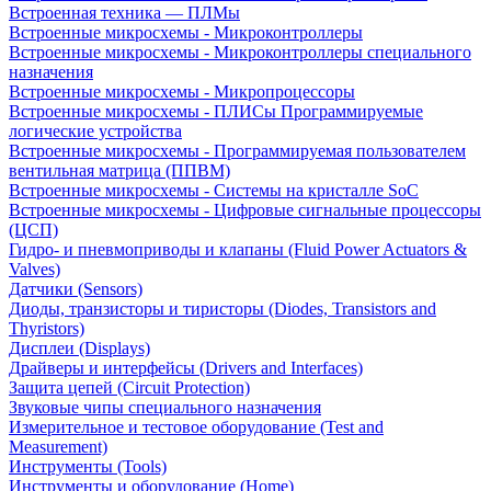
Встроенная техника — ПЛМы
Встроенные микросхемы - Микроконтроллеры
Встроенные микросхемы - Микроконтроллеры специального
назначения
Встроенные микросхемы - Микропроцессоры
Встроенные микросхемы - ПЛИСы Программируемые
логические устройства
Встроенные микросхемы - Программируемая пользователем
вентильная матрица (ППВМ)
Встроенные микросхемы - Системы на кристалле SoC
Встроенные микросхемы - Цифровые сигнальные процессоры
(ЦСП)
Гидро- и пневмоприводы и клапаны (Fluid Power Actuators &
Valves)
Датчики (Sensors)
Диоды, транзисторы и тиристоры (Diodes, Transistors and
Thyristors)
Дисплеи (Displays)
Драйверы и интерфейсы (Drivers and Interfaces)
Защита цепей (Circuit Protection)
Звуковые чипы специального назначения
Измерительное и тестовое оборудование (Test and
Measurement)
Инструменты (Tools)
Инструменты и оборудование (Home)