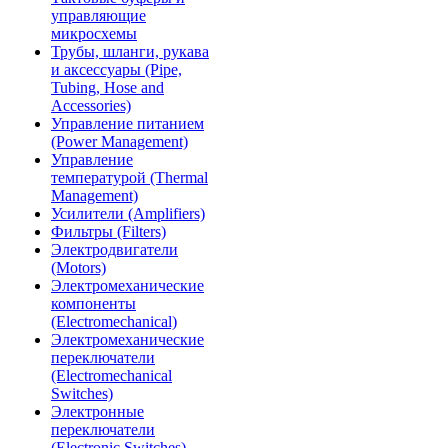
управляющие
микросхемы
Трубы, шланги, рукава
и аксессуары (Pipe,
Tubing, Hose and
Accessories)
Управление питанием
(Power Management)
Управление
температурой (Thermal
Management)
Усилители (Amplifiers)
Фильтры (Filters)
Электродвигатели
(Motors)
Электромеханические
компоненты
(Electromechanical)
Электромеханические
переключатели
(Electromechanical
Switches)
Электронные
переключатели
(Electronic Switches)