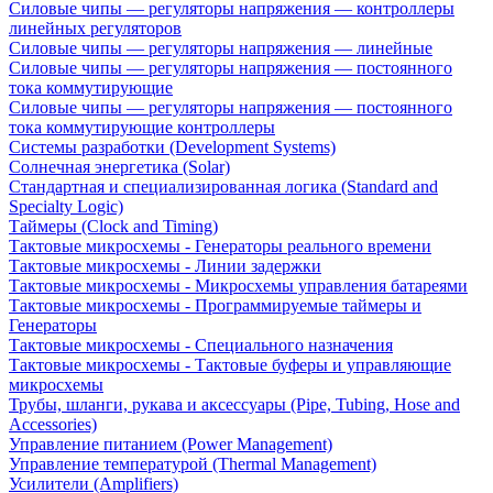
Силовые чипы — регуляторы напряжения — контроллеры
линейных регуляторов
Силовые чипы — регуляторы напряжения — линейные
Силовые чипы — регуляторы напряжения — постоянного
тока коммутирующие
Силовые чипы — регуляторы напряжения — постоянного
тока коммутирующие контроллеры
Системы разработки (Development Systems)
Солнечная энергетика (Solar)
Стандартная и специализированная логика (Standard and
Specialty Logic)
Таймеры (Clock and Timing)
Тактовые микросхемы - Генераторы реального времени
Тактовые микросхемы - Линии задержки
Тактовые микросхемы - Микросхемы управления батареями
Тактовые микросхемы - Программируемые таймеры и
Генераторы
Тактовые микросхемы - Специального назначения
Тактовые микросхемы - Тактовые буферы и управляющие
микросхемы
Трубы, шланги, рукава и аксессуары (Pipe, Tubing, Hose and
Accessories)
Управление питанием (Power Management)
Управление температурой (Thermal Management)
Усилители (Amplifiers)