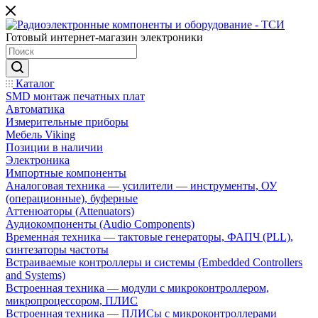
Готовый интернет-магазин электроники
Каталог
SMD монтаж печатных плат
Автоматика
Измерительные приборы
Мебель Viking
Позиции в наличии
Электроника
Импортные компоненты
Аналоговая техника — усилители — инструменты, ОУ
(операционные), буферные
Аттенюаторы (Attenuators)
Аудиокомпоненты (Audio Components)
Временна́я техника — тактовые генераторы, ФАПЧ (PLL),
синтезаторы частоты
Встраиваемые контроллеры и системы (Embedded Controllers
and Systems)
Встроенная техника — модули с микроконтроллером,
микропроцессором, ПЛИС
Встроенная техника — ПЛИСы с микроконтроллерами