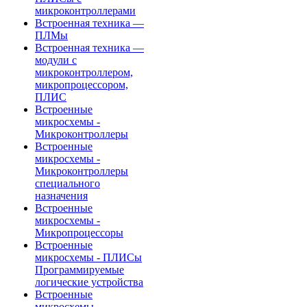
микроконтроллерами
Встроенная техника —
ПЛМы
Встроенная техника —
модули с
микроконтроллером,
микропроцессором,
ПЛИС
Встроенные
микросхемы -
Микроконтроллеры
Встроенные
микросхемы -
Микроконтроллеры
специального
назначения
Встроенные
микросхемы -
Микропроцессоры
Встроенные
микросхемы - ПЛИСы
Программируемые
логические устройства
Встроенные
микросхемы -