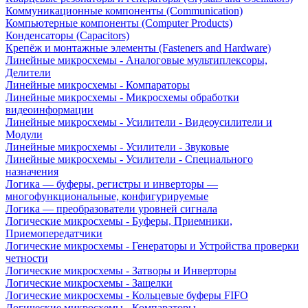
Коммуникационные компоненты (Communication)
Компьютерные компоненты (Computer Products)
Конденсаторы (Capacitors)
Крепёж и монтажные элементы (Fasteners and Hardware)
Линейные микросхемы - Аналоговые мультиплексоры,
Делители
Линейные микросхемы - Компараторы
Линейные микросхемы - Микросхемы обработки
видеоинформации
Линейные микросхемы - Усилители - Видеоусилители и
Модули
Линейные микросхемы - Усилители - Звуковые
Линейные микросхемы - Усилители - Специального
назначения
Логика — буферы, регистры и инверторы —
многофункциональные, конфигурируемые
Логика — преобразователи уровней сигнала
Логические микросхемы - Буферы, Приемники,
Приемопередатчики
Логические микросхемы - Генераторы и Устройства проверки
четности
Логические микросхемы - Затворы и Инверторы
Логические микросхемы - Защелки
Логические микросхемы - Кольцевые буферы FIFO
Логические микросхемы - Компараторы