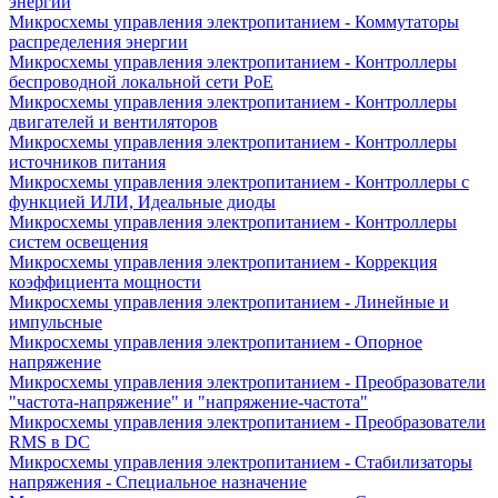
энергии
Микросхемы управления электропитанием - Коммутаторы
распределения энергии
Микросхемы управления электропитанием - Контроллеры
беспроводной локальной сети PoE
Микросхемы управления электропитанием - Контроллеры
двигателей и вентиляторов
Микросхемы управления электропитанием - Контроллеры
источников питания
Микросхемы управления электропитанием - Контроллеры с
функцией ИЛИ, Идеальные диоды
Микросхемы управления электропитанием - Контроллеры
систем освещения
Микросхемы управления электропитанием - Коррекция
коэффициента мощности
Микросхемы управления электропитанием - Линейные и
импульсные
Микросхемы управления электропитанием - Опорное
напряжение
Микросхемы управления электропитанием - Преобразователи
"частота-напряжение" и "напряжение-частота"
Микросхемы управления электропитанием - Преобразователи
RMS в DC
Микросхемы управления электропитанием - Стабилизаторы
напряжения - Специальное назначение