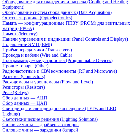
Оборудование для охлаждения и нагрева (Cooling and Heating
Equipment)
Оборудование систем сбора данных (Data Acquisition)
Оптоэлектроника (Optoelectronics)
Память — конфигурационные ППЗУ (PROM) для вентильных
матриц (FPGA)
Память (Memory)
Панели управления и индикации (Panel Controls and Displays)
Подавление ЭМП (EMI)
Приёмопередатчики (Transceivers)
Провода и кабели (Wire and Cable)
Программируемые устройства (Programmable Devices)
Прочие товары (Other)
Радиочастотные и СВЧ компоненты (RF and Microwave)
Разъёмы (Connectors)
Расходомеры и уровнемеры (Flow and Level)
Резисторы (Resistors)
Реле (Relays)
Сбор данных — АЦП
Сбор данных — ЦАП
Светодиоды и светодиодное освещение (LEDs and LED
Lighting)
Светотехнические решения (Lighting Solutions)
Силовые чипы — драйверы затворов
Силовые чипы — зарядники батарей