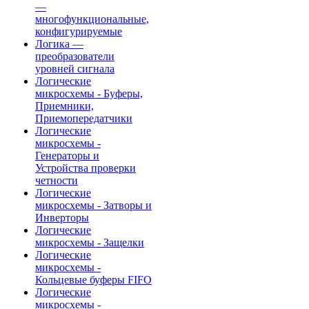
—
многофункциональные,
конфигурируемые
Логика —
преобразователи
уровней сигнала
Логические
микросхемы - Буферы,
Приемники,
Приемопередатчики
Логические
микросхемы -
Генераторы и
Устройства проверки
четности
Логические
микросхемы - Затворы и
Инверторы
Логические
микросхемы - Защелки
Логические
микросхемы -
Кольцевые буферы FIFO
Логические
микросхемы -