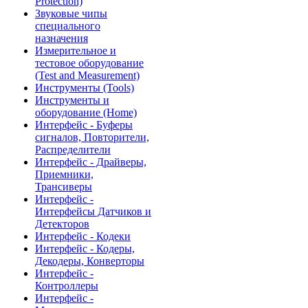
Protection)
Звуковые чипы
специального
назначения
Измерительное и
тестовое оборудование
(Test and Measurement)
Инструменты (Tools)
Инструменты и
оборудование (Home)
Интерфейс - Буферы
сигналов, Повторители,
Распределители
Интерфейс - Драйверы,
Приемники,
Трансиверы
Интерфейс -
Интерфейсы Датчиков и
Детекторов
Интерфейс - Кодеки
Интерфейс - Кодеры,
Декодеры, Конверторы
Интерфейс -
Контроллеры
Интерфейс -