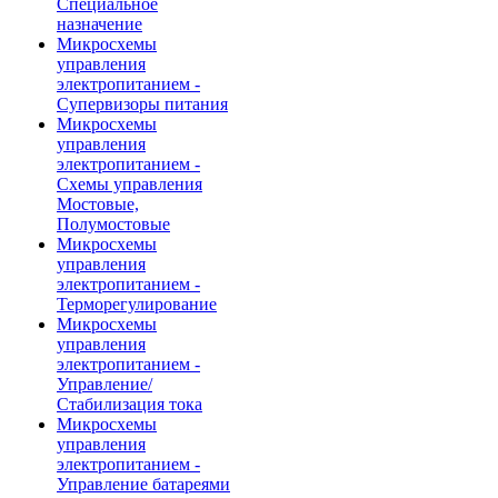
Специальное
назначение
Микросхемы
управления
электропитанием -
Супервизоры питания
Микросхемы
управления
электропитанием -
Схемы управления
Мостовые,
Полумостовые
Микросхемы
управления
электропитанием -
Терморегулирование
Микросхемы
управления
электропитанием -
Управление/
Стабилизация тока
Микросхемы
управления
электропитанием -
Управление батареями