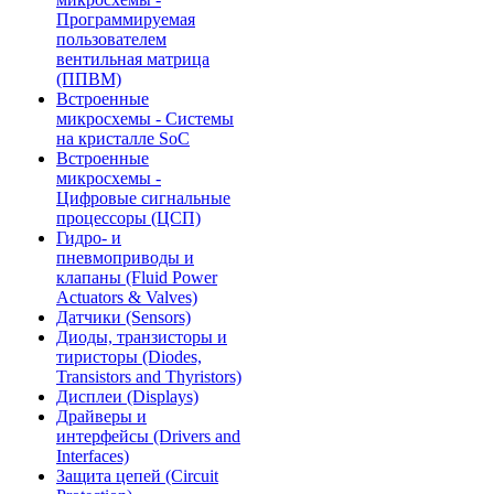
Программируемая
пользователем
вентильная матрица
(ППВМ)
Встроенные
микросхемы - Системы
на кристалле SoC
Встроенные
микросхемы -
Цифровые сигнальные
процессоры (ЦСП)
Гидро- и
пневмоприводы и
клапаны (Fluid Power
Actuators & Valves)
Датчики (Sensors)
Диоды, транзисторы и
тиристоры (Diodes,
Transistors and Thyristors)
Дисплеи (Displays)
Драйверы и
интерфейсы (Drivers and
Interfaces)
Защита цепей (Circuit