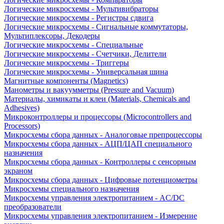
Логические микросхемы - Мультивибраторы
Логические микросхемы - Регистры сдвига
Логические микросхемы - Сигнальные коммутаторы,
Мультиплексоры, Декодеры
Логические микросхемы - Специальные
Логические микросхемы - Счетчики, Делители
Логические микросхемы - Триггеры
Логические микросхемы - Универсальная шина
Магнитные компоненты (Magnetics)
Манометры и вакуумметры (Pressure and Vacuum)
Материалы, химикаты и клеи (Materials, Chemicals and
Adhesives)
Микроконтроллеры и процессоры (Microcontrollers and
Processors)
Микросхемы сбора данных - Аналоговые препроцессоры
Микросхемы сбора данных - АЦП/ЦАП специального
назначения
Микросхемы сбора данных - Контроллеры с сенсорным
экраном
Микросхемы сбора данных - Цифровые потенциометры
Микросхемы специального назначения
Микросхемы управления электропитанием - AC/DC
преобразователи
Микросхемы управления электропитанием - Измерение