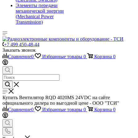
Элементы передачи
механической энергии
(Mechanical Power
Transmission)
+7 499 450-48-44
Заказать звонок
Сравнение
0
Избранные товары
0
Корзина
0
Купить Вентилятор RQD 4020MS 24VDC на сайте
официального дилера по выгодной цене - ООО "ТСИ"
Сравнение
0
Избранные товары
0
Корзина
0