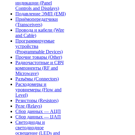
индикации (Panel
Controls and Displays)
Подавление ЭМП (EMI)
Приёмопередатчики
(Transceivers)
Провода и кабели (Wire
and Cable)
Программируемые
устройства
(Programmable Devices)
Прочие товары (Other)
Радиочастотные и СВЧ
компоненты (RF and
Microwave)
Разъёмы (Connectors)
Расходомеры и
уровнемеры (Flow and
Level)
Резисторы (Resistors)
Реле (Relays)
Сбор данных — АЦП
Сбор данных — ЦАП
Светодиоды и
светодиодное
освещение (LEDs and