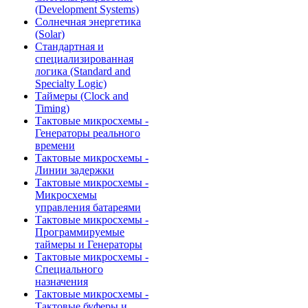
(Development Systems)
Солнечная энергетика
(Solar)
Стандартная и
специализированная
логика (Standard and
Specialty Logic)
Таймеры (Clock and
Timing)
Тактовые микросхемы -
Генераторы реального
времени
Тактовые микросхемы -
Линии задержки
Тактовые микросхемы -
Микросхемы
управления батареями
Тактовые микросхемы -
Программируемые
таймеры и Генераторы
Тактовые микросхемы -
Специального
назначения
Тактовые микросхемы -
Тактовые буферы и