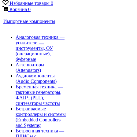
Избранные товары
0
Корзина
0
Импортные компоненты
Аналоговая техника —
усилители —
инструменты, ОУ
(операционные),
буферные
Аттенюаторы
(Attenuators)
Аудиокомпоненты
(Audio Components)
Временна́я техника —
тактовые генераторы,
ФАПЧ (PLL),
синтезаторы частоты
Встраиваемые
контроллеры и системы
(Embedded Controllers
and Systems)
Встроенная техника —
ПЛИСы с