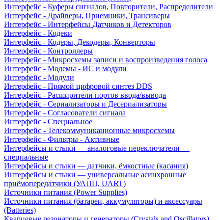
Интерфейс - Буферы сигналов, Повторители, Распределители
Интерфейс - Драйверы, Приемники, Трансиверы
Интерфейс - Интерфейсы Датчиков и Детекторов
Интерфейс - Кодеки
Интерфейс - Кодеры, Декодеры, Конверторы
Интерфейс - Контроллеры
Интерфейс - Микросхемы записи и воспроизведения голоса
Интерфейс - Модемы - ИС и модули
Интерфейс - Модули
Интерфейс - Прямой цифровой синтез DDS
Интерфейс - Расширители портов ввода/вывода
Интерфейс - Сериализаторы и Десериализаторы
Интерфейс - Согласователи сигнала
Интерфейс - Специальное
Интерфейс - Телекоммуникационные микросхемы
Интерфейс - Фильтры - Активные
Интерфейсы и стыки — аналоговые переключатели —
специальные
Интерфейсы и стыки — датчики, ёмкостные (касания)
Интерфейсы и стыки — универсальные асинхронные
приёмопередатчики (УАПП, UART)
Источники питания (Power Supplies)
Источники питания (батареи, аккумуляторы) и аксессуары
(Batteries)
Кварцевые резонаторы и генераторы (Crystals and Oscillators)