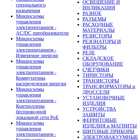
ОСВЕЩЕНИЕ И
специального
ИНДИКАЦИЯ
назначения
РАЗНОЕ
Микросхемы
РАЗЪЕМЫ
управления
РАСХОДНЫЕ
электропитанием -
МАТЕРИАЛЫ
AC/DC преобразователи
РЕЗИСТОРЫ
Микросхемы
РЕЗОНАТОРЫ И
управления
ФИЛЬТРЫ
электропитанием -
РЕЛЕ
Измерение энергии
СКЛАДСКОЕ
Микросхемы
ОБОРУДОВАНИЕ
управления
СЧЕТЧИКИ
электропитанием -
ТИРИСТОРЫ
Коммутаторы
ТРАНЗИСТОРЫ
распределения энергии
ТРАНСФОРМАТОРЫ и
Микросхемы
ДРОССЕЛИ
управления
УСТАНОВОЧНЫЕ
электропитанием -
ИЗДЕЛИЯ
Контроллеры
УСТРОЙСТВА
беспроводной
ЗАЩИТЫ
локальной сети PoE
ФЕРРИТОВЫЕ
Микросхемы
ИЗДЕЛИЯ и МАГНИТЫ
управления
ЩИТОВЫЕ ПРИБОРЫ
электропитанием -
ЭЛЕКТРОВАКУУМНЫЕ
Контроллеры