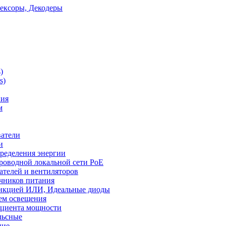
ексоры, Декодеры
)
s)
ния
м
ватели
и
ределения энергии
роводной локальной сети PoE
ателей и вентиляторов
чников питания
ункцией ИЛИ, Идеальные диоды
ем освещения
ициента мощности
льсные
ние