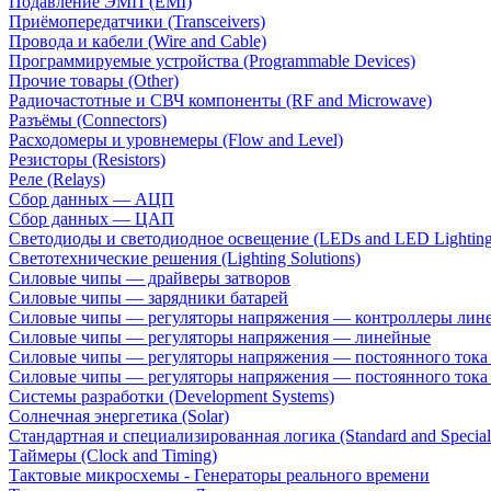
Подавление ЭМП (EMI)
Приёмопередатчики (Transceivers)
Провода и кабели (Wire and Cable)
Программируемые устройства (Programmable Devices)
Прочие товары (Other)
Радиочастотные и СВЧ компоненты (RF and Microwave)
Разъёмы (Connectors)
Расходомеры и уровнемеры (Flow and Level)
Резисторы (Resistors)
Реле (Relays)
Сбор данных — АЦП
Сбор данных — ЦАП
Светодиоды и светодиодное освещение (LEDs and LED Lighting
Светотехнические решения (Lighting Solutions)
Силовые чипы — драйверы затворов
Силовые чипы — зарядники батарей
Силовые чипы — регуляторы напряжения — контроллеры лине
Силовые чипы — регуляторы напряжения — линейные
Силовые чипы — регуляторы напряжения — постоянного ток
Силовые чипы — регуляторы напряжения — постоянного ток
Системы разработки (Development Systems)
Солнечная энергетика (Solar)
Стандартная и специализированная логика (Standard and Special
Таймеры (Clock and Timing)
Тактовые микросхемы - Генераторы реального времени