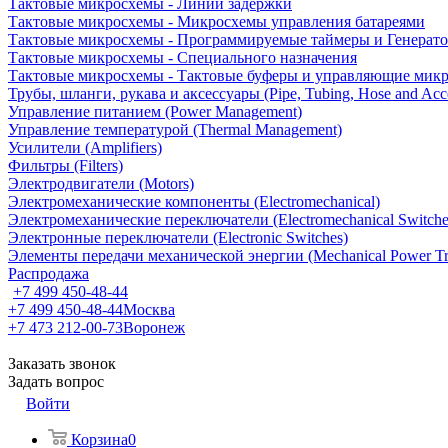
Тактовые микросхемы - Линии задержки
Тактовые микросхемы - Микросхемы управления батареями
Тактовые микросхемы - Программируемые таймеры и Генерат
Тактовые микросхемы - Специального назначения
Тактовые микросхемы - Тактовые буферы и управляющие мик
Трубы, шланги, рукава и аксессуары (Pipe, Tubing, Hose and Acce
Управление питанием (Power Management)
Управление температурой (Thermal Management)
Усилители (Amplifiers)
Фильтры (Filters)
Электродвигатели (Motors)
Электромеханические компоненты (Electromechanical)
Электромеханические переключатели (Electromechanical Switche
Электронные переключатели (Electronic Switches)
Элементы передачи механической энергии (Mechanical Power Tr
Распродажа
+7 499 450-48-44
+7 499 450-48-44
Москва
+7 473 212-00-73
Воронеж
Заказать звонок
Задать вопрос
Войти
Корзина
0