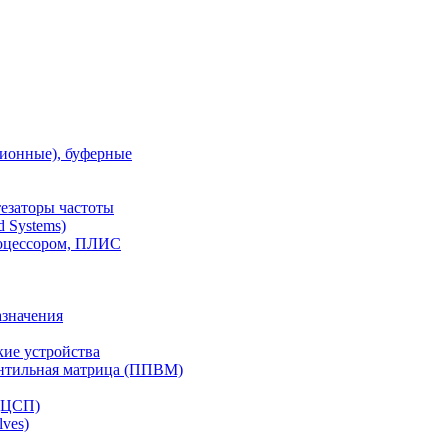
ионные), буферные
тезаторы частоты
 Systems)
роцессором, ПЛИС
азначения
ие устройства
ентильная матрица (ППВМ)
(ЦСП)
lves)