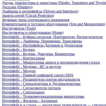
Диоды, транзисторы и тиристоры (Diodes, Transistors and Thyrist
Дисплеи (Displays)
Драйверы и интерфейсы (Drivers and Interfaces)
Защита цепей (Circuit Protection)
Звуковые чипы специального назначения
Измерительное и тестовое оборудование (Test and Measurement)
Инструменты (Tools)
Инструменты и оборудование (Home)
Интерфейс - Буферы сигналов, Повторители, Распределители
Интерфейс - Драйверы, Приемники, Трансиверы
Интерфейс - Интерфейсы Датчиков и Детекторов
Интерфейс - Кодеки
Интерфейс - Кодеры, Декодеры, Конверторы
Интерфейс - Контроллеры
Интерфейс - Микросхемы записи и воспроизведения голоса
Интерфейс - Модемы - ИС и модули
Интерфейс - Модули
Интерфейс - Прямой цифровой синтез DDS
Интерфейс - Расширители портов ввода/вывода
Интерфейс - Сериализаторы и Десериализаторы
Интерфейс - Согласователи сигнала
Интерфейс - Специальное
Интерфейс - Телекоммуникационные микросхемы
Интерфейс - Фильтры - Активные
Интерфейсы и стыки — аналоговые переключатели — специал