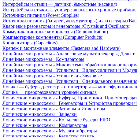
Интерфейсы и стыки — датчики, ёмкостные (касания)
Интерфейсы и стыки — универсальные асинхронные приёмоп
Источники питания (Power Supplies)
Источники питания (батареи, аккумуляторы) и аксессуары (Batte
Кварцевые резонаторы и генераторы (Crystals and Oscillators)
Коммуникационные компоненты (Communication)
Компьютерные компоненты (Computer Products)
Конденсаторы (Capacitors)
Крепёж и монтажные элементы (Fasteners and Hardware)
Линейные микросхемы - Аналоговые мультиплексоры, Делите
Линейные микросхемы - Компараторы
Линейные микросхемы - Микросхемы обработки видеоинформ
Линейные микросхемы - Усилители - Видеоусилители и Модул
Линейные микросхемы - Усилители - Звуковые
Линейные микросхемы - Усилители - Специального назначени
Логика — буферы, регистры и инверторы — многофункционал
Логика — преобразователи уровней сигнала
Логические микросхемы - Буферы, Приемники, Приемопереда
Логические микросхемы - Генераторы и Устройства проверки ч
Логические микросхемы - Затворы и Инверторы
Логические микросхемы - Защелки
Логические микросхемы - Кольцевые буферы FIFO
Логические микросхемы - Компараторы
Логические микросхемы - Мультивибраторы
Логические микросхемы - Регистры сдвига