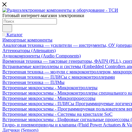
Готовый интернет-магазин электроники
Каталог
Импортные компоненты
Аналоговая техника — усилители — инструменты, ОУ (операц
Аттенюаторы (Attenuators)
Аудиокомпоненты (Audio Components)
Временна́я техника — тактовые генераторы, ФАПЧ (PLL), син
Встраиваемые контроллеры и системы (Embedded Controllers and
Встроенная техника — модули с микроконтроллером, микроп
Встроенная техника — ПЛИСы с микроконтроллерами
Встроенная техника — ПЛМы
Встроенные микросхемы - Микроконтроллеры
Встроенные микросхемы - Микроконтроллеры специального н
Встроенные микросхемы - Микропроцессоры
Встроенные микросхемы - ПЛИСы Программируемые логическ
Встроенные микросхемы - Программируемая пользователем в
Встроенные микросхемы - Системы на кристалле SoC
Встроенные микросхемы - Цифровые сигнальные процессоры 
Гидро- и пневмоприводы и клапаны (Fluid Power Actuators & Va
Датчики (Sensors)