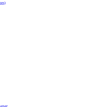
ors)
ьные