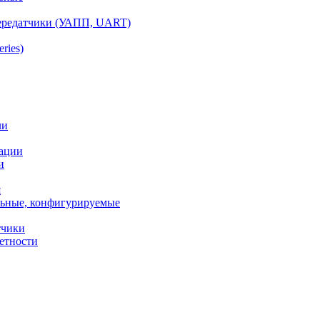
ередатчики (УАПП, UART)
ries)
ли
ации
и
я
ьные, конфигурируемые
тчики
етности