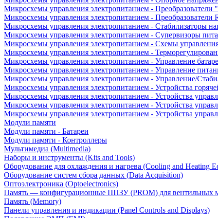
Микросхемы управления электропитанием - Преобразователи "
Микросхемы управления электропитанием - Преобразователи
Микросхемы управления электропитанием - Стабилизаторы на
Микросхемы управления электропитанием - Супервизоры пит
Микросхемы управления электропитанием - Схемы управлени
Микросхемы управления электропитанием - Терморегулирован
Микросхемы управления электропитанием - Управление батар
Микросхемы управления электропитанием - Управление питан
Микросхемы управления электропитанием - Управление/Стаби
Микросхемы управления электропитанием - Устройства горяче
Микросхемы управления электропитанием - Устройства управ
Микросхемы управления электропитанием - Устройства управл
Микросхемы управления электропитанием - Устройства управ
Модули памяти
Модули памяти - Батареи
Модули памяти - Контроллеры
Мультимедиа (Multimedia)
Наборы и инструменты (Kits and Tools)
Оборудование для охлаждения и нагрева (Cooling and Heating E
Оборудование систем сбора данных (Data Acquisition)
Оптоэлектроника (Optoelectronics)
Память — конфигурационные ППЗУ (PROM) для вентильных 
Память (Memory)
Панели управления и индикации (Panel Controls and Displays)