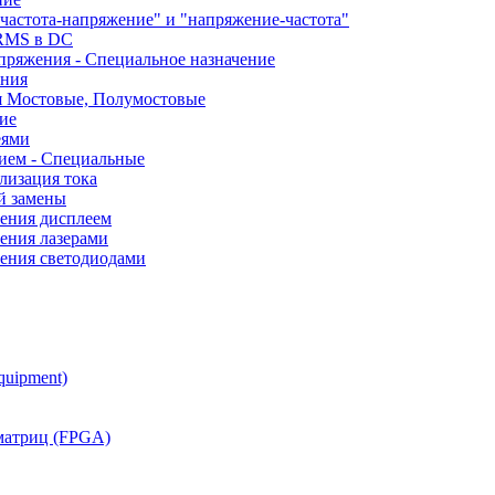
частота-напряжение" и "напряжение-частота"
 RMS в DC
пряжения - Специальное назначение
ания
я Мостовые, Полумостовые
ие
еями
ием - Специальные
лизация тока
й замены
ления дисплеем
ения лазерами
ления светодиодами
quipment)
матриц (FPGA)