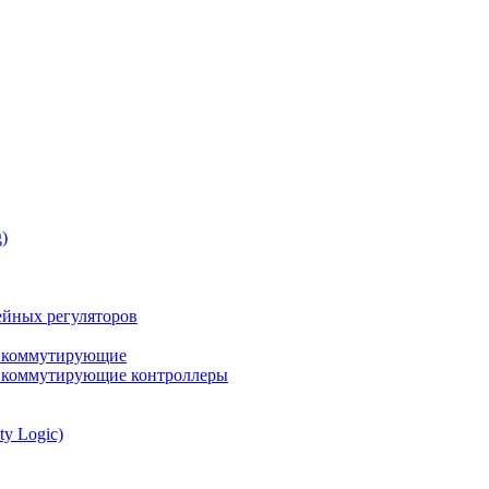
)
йных регуляторов
а коммутирующие
а коммутирующие контроллеры
ty Logic)