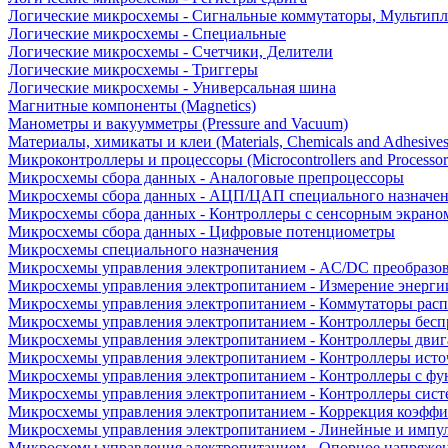
Логические микросхемы - Сигнальные коммутаторы, Мультипл
Логические микросхемы - Специальные
Логические микросхемы - Счетчики, Делители
Логические микросхемы - Триггеры
Логические микросхемы - Универсальная шина
Магнитные компоненты (Magnetics)
Манометры и вакуумметры (Pressure and Vacuum)
Материалы, химикаты и клеи (Materials, Chemicals and Adhesives
Микроконтроллеры и процессоры (Microcontrollers and Processor
Микросхемы сбора данных - Аналоговые препроцессоры
Микросхемы сбора данных - АЦП/ЦАП специального назначе
Микросхемы сбора данных - Контроллеры с сенсорным экрано
Микросхемы сбора данных - Цифровые потенциометры
Микросхемы специального назначения
Микросхемы управления электропитанием - AC/DC преобразо
Микросхемы управления электропитанием - Измерение энерги
Микросхемы управления электропитанием - Коммутаторы расп
Микросхемы управления электропитанием - Контроллеры бесп
Микросхемы управления электропитанием - Контроллеры двиг
Микросхемы управления электропитанием - Контроллеры исто
Микросхемы управления электропитанием - Контроллеры с ф
Микросхемы управления электропитанием - Контроллеры сист
Микросхемы управления электропитанием - Коррекция коэфф
Микросхемы управления электропитанием - Линейные и импу
Микросхемы управления электропитанием - Опорное напряже