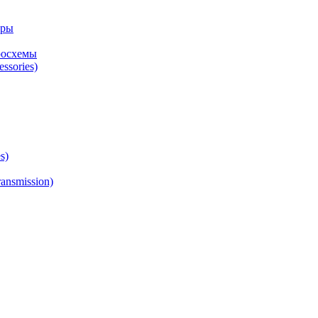
оры
росхемы
ssories)
s)
ansmission)