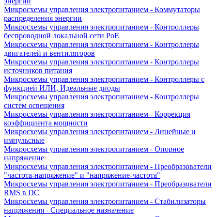
энергии
Микросхемы управления электропитанием - Коммутаторы
распределения энергии
Микросхемы управления электропитанием - Контроллеры
беспроводной локальной сети PoE
Микросхемы управления электропитанием - Контроллеры
двигателей и вентиляторов
Микросхемы управления электропитанием - Контроллеры
источников питания
Микросхемы управления электропитанием - Контроллеры с
функцией ИЛИ, Идеальные диоды
Микросхемы управления электропитанием - Контроллеры
систем освещения
Микросхемы управления электропитанием - Коррекция
коэффициента мощности
Микросхемы управления электропитанием - Линейные и
импульсные
Микросхемы управления электропитанием - Опорное
напряжение
Микросхемы управления электропитанием - Преобразователи
"частота-напряжение" и "напряжение-частота"
Микросхемы управления электропитанием - Преобразователи
RMS в DC
Микросхемы управления электропитанием - Стабилизаторы
напряжения - Специальное назначение