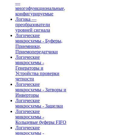
—
многофункциональные,
конфигурируемые
Логика —
преобразователи
уровней сигнала
Логические
микросхемы - Буферы,
Приемники,
Приемопередатчики
Логические
микросхемы -
Генераторы и
Устройства проверки
четности
Логические
микросхемы - Затворы и
Инверторы
Логические
микросхемы - Защелки
Логические
микросхемы -
Кольцевые буферы FIFO
Логические
микросхемы -