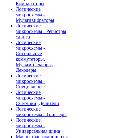
Компараторы
Логические
микросхемы -
Мультивибраторы
Логические
микросхемы - Регистры
сдвига
Логические
микросхемы -
Сигнальные
коммутаторы,
Мультиплексоры,
Декодеры
Логические
микросхемы -
Специальные
Логические
микросхемы -
Счетчики, Делители
Логические
микросхемы - Триггеры
Логические
микросхемы -
Универсальная шина
Магнитные компоненты