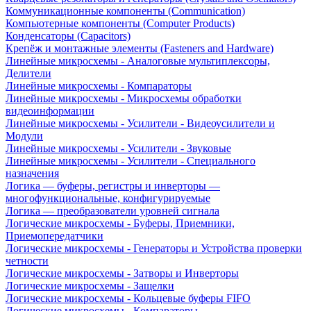
Коммуникационные компоненты (Communication)
Компьютерные компоненты (Computer Products)
Конденсаторы (Capacitors)
Крепёж и монтажные элементы (Fasteners and Hardware)
Линейные микросхемы - Аналоговые мультиплексоры,
Делители
Линейные микросхемы - Компараторы
Линейные микросхемы - Микросхемы обработки
видеоинформации
Линейные микросхемы - Усилители - Видеоусилители и
Модули
Линейные микросхемы - Усилители - Звуковые
Линейные микросхемы - Усилители - Специального
назначения
Логика — буферы, регистры и инверторы —
многофункциональные, конфигурируемые
Логика — преобразователи уровней сигнала
Логические микросхемы - Буферы, Приемники,
Приемопередатчики
Логические микросхемы - Генераторы и Устройства проверки
четности
Логические микросхемы - Затворы и Инверторы
Логические микросхемы - Защелки
Логические микросхемы - Кольцевые буферы FIFO
Логические микросхемы - Компараторы