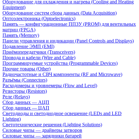
Оборудование для охлаждения и нагрева (Cooling and Heating
Equipment)
Оборудование систем сбора данных (Data Acquisition)
Оптоэлектроника (Optoelectronics)
Память — конфигурационные ППЗУ (PROM) для вентильных
матриц (FPGA)
Память (Memory)
Панели управления и индикации (Panel Controls and Displays)
Подавление ЭМП (EMI)
Приёмопередатчики (Transceivers)
Провода и кабели (Wire and Cable)
Программируемые устройства (Programmable Devices)
Прочие товары (Other)
Радиочастотные и СВЧ компоненты (RF and Microwave)
Разъёмы (Connectors)
Расходомеры и уровнемеры (Flow and Level)
Резисторы (Resistors)
Реле (Relays)
Сбор данных — АЦП
Сбор данных — ЦАП
Светодиоды и светодиодное освещение (LEDs and LED
Lighting)
Светотехнические решения (Lighting Solutions)
Силовые чипы — драйверы затворов
Силовые чипы — зарядники батарей