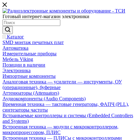
Готовый интернет-магазин электроники
Каталог
SMD монтаж печатных плат
Автоматика
Измерительные приборы
Мебель Viking
Позиции в наличии
Электроника
Импортные компоненты
Аналоговая техника — усилители — инструменты, ОУ
(операционные), буферные
Аттенюаторы (Attenuators)
Аудиокомпоненты (Audio Components)
Временна́я техника — тактовые генераторы, ФАПЧ (PLL),
синтезаторы частоты
Встраиваемые контроллеры и системы (Embedded Controllers
and Systems)
Встроенная техника — модули с микроконтроллером,
микропроцессором, ПЛИС
Встроенная техника — ПЛИСы с микроконтроллерами