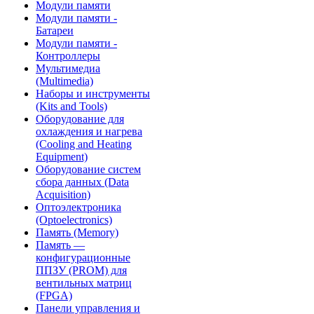
Модули памяти
Модули памяти -
Батареи
Модули памяти -
Контроллеры
Мультимедиа
(Multimedia)
Наборы и инструменты
(Kits and Tools)
Оборудование для
охлаждения и нагрева
(Cooling and Heating
Equipment)
Оборудование систем
сбора данных (Data
Acquisition)
Оптоэлектроника
(Optoelectronics)
Память (Memory)
Память —
конфигурационные
ППЗУ (PROM) для
вентильных матриц
(FPGA)
Панели управления и