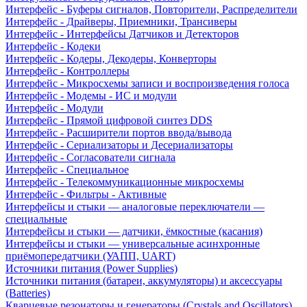
Интерфейс - Буферы сигналов, Повторители, Распределители
Интерфейс - Драйверы, Приемники, Трансиверы
Интерфейс - Интерфейсы Датчиков и Детекторов
Интерфейс - Кодеки
Интерфейс - Кодеры, Декодеры, Конверторы
Интерфейс - Контроллеры
Интерфейс - Микросхемы записи и воспроизведения голоса
Интерфейс - Модемы - ИС и модули
Интерфейс - Модули
Интерфейс - Прямой цифровой синтез DDS
Интерфейс - Расширители портов ввода/вывода
Интерфейс - Сериализаторы и Десериализаторы
Интерфейс - Согласователи сигнала
Интерфейс - Специальное
Интерфейс - Телекоммуникационные микросхемы
Интерфейс - Фильтры - Активные
Интерфейсы и стыки — аналоговые переключатели —
специальные
Интерфейсы и стыки — датчики, ёмкостные (касания)
Интерфейсы и стыки — универсальные асинхронные
приёмопередатчики (УАПП, UART)
Источники питания (Power Supplies)
Источники питания (батареи, аккумуляторы) и аксессуары
(Batteries)
Кварцевые резонаторы и генераторы (Crystals and Oscillators)