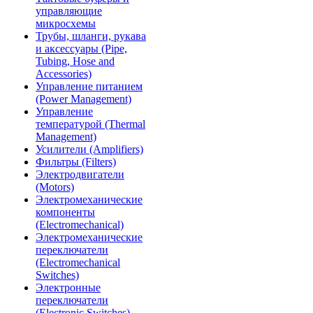
управляющие
микросхемы
Трубы, шланги, рукава
и аксессуары (Pipe,
Tubing, Hose and
Accessories)
Управление питанием
(Power Management)
Управление
температурой (Thermal
Management)
Усилители (Amplifiers)
Фильтры (Filters)
Электродвигатели
(Motors)
Электромеханические
компоненты
(Electromechanical)
Электромеханические
переключатели
(Electromechanical
Switches)
Электронные
переключатели
(Electronic Switches)