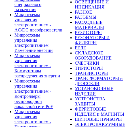
ОСВЕЩЕНИЕ И
специального
ИНДИКАЦИЯ
назначения
РАЗНОЕ
Микросхемы
РАЗЪЕМЫ
управления
РАСХОДНЫЕ
электропитанием -
МАТЕРИАЛЫ
AC/DC преобразователи
РЕЗИСТОРЫ
Микросхемы
РЕЗОНАТОРЫ И
управления
ФИЛЬТРЫ
электропитанием -
РЕЛЕ
Измерение энергии
СКЛАДСКОЕ
Микросхемы
ОБОРУДОВАНИЕ
управления
СЧЕТЧИКИ
электропитанием -
ТИРИСТОРЫ
Коммутаторы
ТРАНЗИСТОРЫ
распределения энергии
ТРАНСФОРМАТОРЫ и
Микросхемы
ДРОССЕЛИ
управления
УСТАНОВОЧНЫЕ
электропитанием -
ИЗДЕЛИЯ
Контроллеры
УСТРОЙСТВА
беспроводной
ЗАЩИТЫ
локальной сети PoE
ФЕРРИТОВЫЕ
Микросхемы
ИЗДЕЛИЯ и МАГНИТЫ
управления
ЩИТОВЫЕ ПРИБОРЫ
электропитанием -
ЭЛЕКТРОВАКУУМНЫЕ
Контроллеры