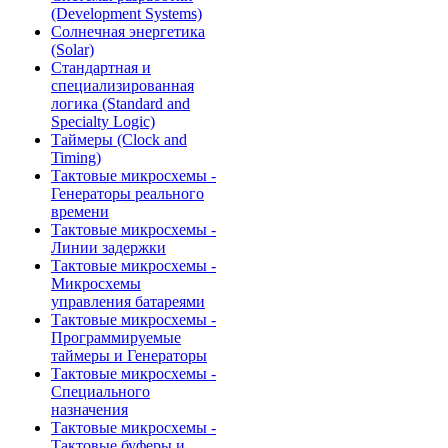
(Development Systems)
Солнечная энергетика
(Solar)
Стандартная и
специализированная
логика (Standard and
Specialty Logic)
Таймеры (Clock and
Timing)
Тактовые микросхемы -
Генераторы реального
времени
Тактовые микросхемы -
Линии задержки
Тактовые микросхемы -
Микросхемы
управления батареями
Тактовые микросхемы -
Программируемые
таймеры и Генераторы
Тактовые микросхемы -
Специального
назначения
Тактовые микросхемы -
Тактовые буферы и