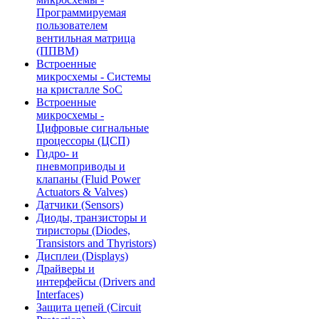
Программируемая
пользователем
вентильная матрица
(ППВМ)
Встроенные
микросхемы - Системы
на кристалле SoC
Встроенные
микросхемы -
Цифровые сигнальные
процессоры (ЦСП)
Гидро- и
пневмоприводы и
клапаны (Fluid Power
Actuators & Valves)
Датчики (Sensors)
Диоды, транзисторы и
тиристоры (Diodes,
Transistors and Thyristors)
Дисплеи (Displays)
Драйверы и
интерфейсы (Drivers and
Interfaces)
Защита цепей (Circuit