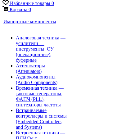
Избранные товары
0
Корзина
0
Импортные компоненты
Аналоговая техника —
усилители —
инструменты, ОУ
(операционные),
буферные
Аттенюаторы
(Attenuators)
Аудиокомпоненты
(Audio Components)
Временна́я техника —
тактовые генераторы,
ФАПЧ (PLL),
синтезаторы частоты
Встраиваемые
контроллеры и системы
(Embedded Controllers
and Systems)
Встроенная техника —
ПЛИСы с