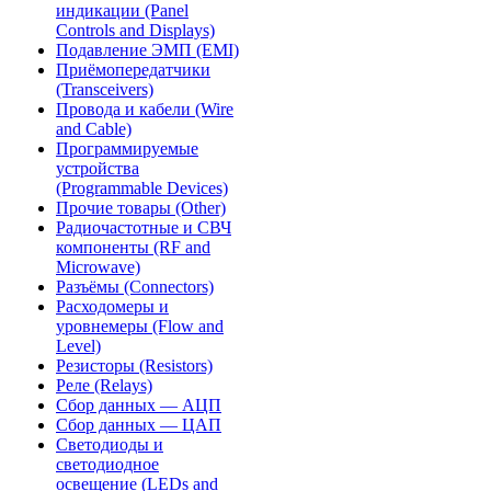
индикации (Panel
Controls and Displays)
Подавление ЭМП (EMI)
Приёмопередатчики
(Transceivers)
Провода и кабели (Wire
and Cable)
Программируемые
устройства
(Programmable Devices)
Прочие товары (Other)
Радиочастотные и СВЧ
компоненты (RF and
Microwave)
Разъёмы (Connectors)
Расходомеры и
уровнемеры (Flow and
Level)
Резисторы (Resistors)
Реле (Relays)
Сбор данных — АЦП
Сбор данных — ЦАП
Светодиоды и
светодиодное
освещение (LEDs and