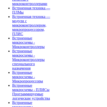
микроконтроллерами
Встроенная техника —
ПЛМы
Встроенная техника —
модули с
микроконтроллером,
микропроцессором,
ПЛИС
Встроенные
микросхемы -
Микроконтроллеры
Встроенные
микросхемы -
Микроконтроллеры
специального
назначения
Встроенные
микросхемы -
Микропроцессоры
Встроенные
микросхемы - ПЛИСы
Программируемые
логические устройства
Встроенные
микросхемы -