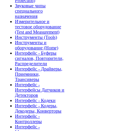
Protection)
Звуковые чипы
специального
назначения
Измерительное и
тестовое оборудование
(Test and Measurement)
Инструменты (Tools)
Инструменты и
оборудование (Home)
Интерфейс - Буферы
сигналов, Повторители,
Распределители
Интерфейс - Драйверы,
Приемники,
Трансиверы
Интерфейс -
Интерфейсы Датчиков и
Детекторов
Интерфейс - Кодеки
Интерфейс - Кодеры,
Декодеры, Конверторы
Интерфейс -
Контроллеры
Интерфейс -