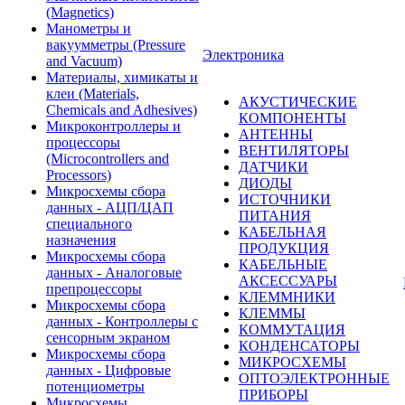
(Magnetics)
Манометры и
вакуумметры (Pressure
Электроника
and Vacuum)
Материалы, химикаты и
клеи (Materials,
АКУСТИЧЕСКИЕ
Chemicals and Adhesives)
КОМПОНЕНТЫ
Микроконтроллеры и
АНТЕННЫ
процессоры
ВЕНТИЛЯТОРЫ
(Microcontrollers and
ДАТЧИКИ
Processors)
ДИОДЫ
Микросхемы сбора
ИСТОЧНИКИ
данных - АЦП/ЦАП
ПИТАНИЯ
специального
КАБЕЛЬНАЯ
назначения
ПРОДУКЦИЯ
Микросхемы сбора
КАБЕЛЬНЫЕ
данных - Аналоговые
АКСЕССУАРЫ
препроцессоры
КЛЕММНИКИ
Микросхемы сбора
КЛЕММЫ
данных - Контроллеры с
КОММУТАЦИЯ
сенсорным экраном
КОНДЕНСАТОРЫ
Микросхемы сбора
МИКРОСХЕМЫ
данных - Цифровые
ОПТОЭЛЕКТРОННЫЕ
потенциометры
ПРИБОРЫ
Микросхемы