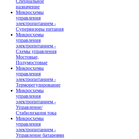
Специальное
назначение
Микросхемы
управления
электропитанием -
Супервизоры питания
Микросхемы
управления
электропитанием -
Схемы управления
Мостовые,
Полумостовые
Микросхемы
управления
электропитанием -
Терморегулирование
Микросхемы
управления
электропитанием -
Управление/
Стабилизация тока
Микросхемы
управления
электропитанием -
Управление батареями