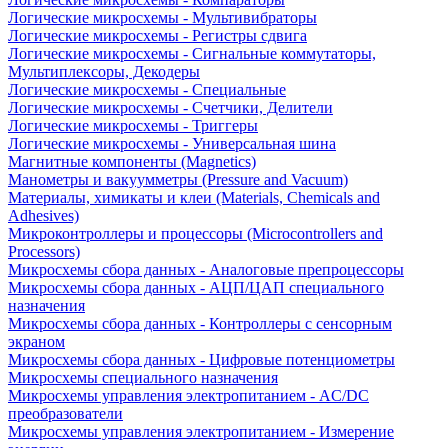
Логические микросхемы - Мультивибраторы
Логические микросхемы - Регистры сдвига
Логические микросхемы - Сигнальные коммутаторы,
Мультиплексоры, Декодеры
Логические микросхемы - Специальные
Логические микросхемы - Счетчики, Делители
Логические микросхемы - Триггеры
Логические микросхемы - Универсальная шина
Магнитные компоненты (Magnetics)
Манометры и вакуумметры (Pressure and Vacuum)
Материалы, химикаты и клеи (Materials, Chemicals and
Adhesives)
Микроконтроллеры и процессоры (Microcontrollers and
Processors)
Микросхемы сбора данных - Аналоговые препроцессоры
Микросхемы сбора данных - АЦП/ЦАП специального
назначения
Микросхемы сбора данных - Контроллеры с сенсорным
экраном
Микросхемы сбора данных - Цифровые потенциометры
Микросхемы специального назначения
Микросхемы управления электропитанием - AC/DC
преобразователи
Микросхемы управления электропитанием - Измерение