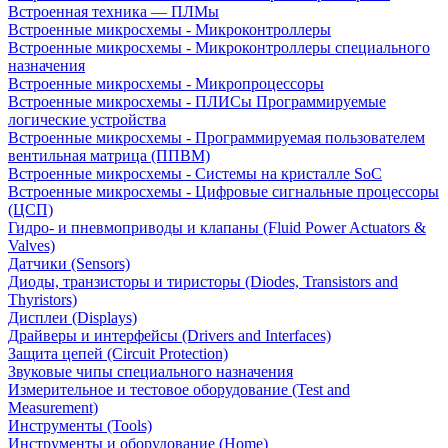
Встроенная техника — ПЛМы
Встроенные микросхемы - Микроконтроллеры
Встроенные микросхемы - Микроконтроллеры специального
назначения
Встроенные микросхемы - Микропроцессоры
Встроенные микросхемы - ПЛИСы Программируемые
логические устройства
Встроенные микросхемы - Программируемая пользователем
вентильная матрица (ППВМ)
Встроенные микросхемы - Системы на кристалле SoC
Встроенные микросхемы - Цифровые сигнальные процессоры
(ЦСП)
Гидро- и пневмоприводы и клапаны (Fluid Power Actuators &
Valves)
Датчики (Sensors)
Диоды, транзисторы и тиристоры (Diodes, Transistors and
Thyristors)
Дисплеи (Displays)
Драйверы и интерфейсы (Drivers and Interfaces)
Защита цепей (Circuit Protection)
Звуковые чипы специального назначения
Измерительное и тестовое оборудование (Test and
Measurement)
Инструменты (Tools)
Инструменты и оборудование (Home)