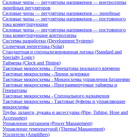
Силовые чипы — регуляторы напряжения — контроллеры
линейных регуляторов
Силовые чипы — регуляторы напряжения — линейные
Силовые чипы — регуляторы напряжения — постоянного
тока коммутирующие
Силовые чипы — регуляторы напряжения — постоянного
тока коммутирующие контроллеры
Системы разработки (Development Systems)
Солнечная энергетика (Solar)
Стандартная и специализированная логика (Standard and
Specialty Logic)
Таймеры (Clock and Timing)
Тактовые микросхемы - Генераторы реального времени
Тактовые микросхемы - Линии задержки
Тактовые микросхемы - Микросхемы управления батареями
Тактовые микросхемы - Программируемые таймеры и
Генераторы
Тактовые микросхемы - Специального назначения
Тактовые микросхемы - Тактовые буферы и управляющие
микросхемы
Трубы, шланги, рукава и аксессуары (Pipe, Tubing, Hose and
Accessories)
Управление питанием (Power Management)
Управление температурой (Thermal Management)
Усилители (Amplifiers)