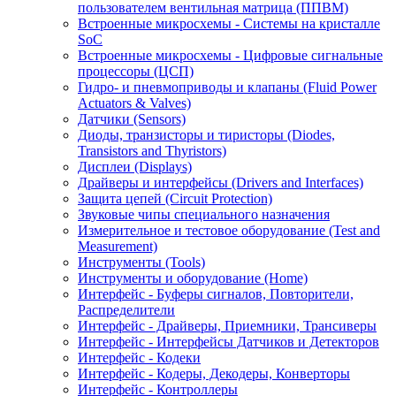
пользователем вентильная матрица (ППВМ)
Встроенные микросхемы - Системы на кристалле
SoC
Встроенные микросхемы - Цифровые сигнальные
процессоры (ЦСП)
Гидро- и пневмоприводы и клапаны (Fluid Power
Actuators & Valves)
Датчики (Sensors)
Диоды, транзисторы и тиристоры (Diodes,
Transistors and Thyristors)
Дисплеи (Displays)
Драйверы и интерфейсы (Drivers and Interfaces)
Защита цепей (Circuit Protection)
Звуковые чипы специального назначения
Измерительное и тестовое оборудование (Test and
Measurement)
Инструменты (Tools)
Инструменты и оборудование (Home)
Интерфейс - Буферы сигналов, Повторители,
Распределители
Интерфейс - Драйверы, Приемники, Трансиверы
Интерфейс - Интерфейсы Датчиков и Детекторов
Интерфейс - Кодеки
Интерфейс - Кодеры, Декодеры, Конверторы
Интерфейс - Контроллеры