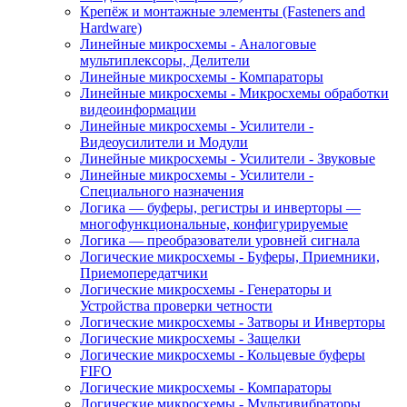
Крепёж и монтажные элементы (Fasteners and
Hardware)
Линейные микросхемы - Аналоговые
мультиплексоры, Делители
Линейные микросхемы - Компараторы
Линейные микросхемы - Микросхемы обработки
видеоинформации
Линейные микросхемы - Усилители -
Видеоусилители и Модули
Линейные микросхемы - Усилители - Звуковые
Линейные микросхемы - Усилители -
Специального назначения
Логика — буферы, регистры и инверторы —
многофункциональные, конфигурируемые
Логика — преобразователи уровней сигнала
Логические микросхемы - Буферы, Приемники,
Приемопередатчики
Логические микросхемы - Генераторы и
Устройства проверки четности
Логические микросхемы - Затворы и Инверторы
Логические микросхемы - Защелки
Логические микросхемы - Кольцевые буферы
FIFO
Логические микросхемы - Компараторы
Логические микросхемы - Мультивибраторы