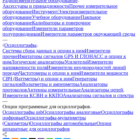
Радиоизмерительное оборудование
Аксессуары и принадлежности
Прочее измерительное
оборудование
Инструмент
Электроизмерительное
оборудование
Учебное оборудование
Паяльное
оборудование
Калибраторы и поверочное
оборудование
Измерители параметров
полупроводников
Измерители параметров окружающей среды
—
Осциллографы
Системы сбора данных и опции к ним
Измерители
прочие
Имитаторы сигналов GPS И ГЛОНАСС и опции к
ним
Логические анализаторы
Усилители
Измерители
напряженности поля
Измерители неоднородностей линий
передач
Частотомеры и опции к ним
Измерители мощности
СВЧ (Ваттметры) и опции к ним
Генераторы
сигналов
Вольтметры и амперметры
Анализаторы
протоколов
Антенны измерительные
Анализаторы цепей,
Измерители КСВН и ККПО
Анализаторы сигналов и спектра
—
Опции программные для осциллографов
Осциллографы usb
Осциллографы аналоговые
Осциллографы
цифровые
Осциллографы-мультиметры
(Скопметры)
Осциллографы автомобильные
Опции
аппаратные для осциллографов