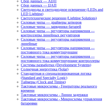
Сбор данных — АЦП
Сбор данных — ЦАП
Светодиоды и светодиодное освещение (LEDs and
LED Lighting)
Светотехнические решения (Lighting Solutions)
Силовые чипы — драйверы затворов
Силовые чипы — зарядники батарей
Силовые чипы — регуляторы напряжения —
контроллеры линейных регуляторов
Силовые чипы — регуляторы напряжения —
линейные
Силовые чипы — регуляторы напряжения —
постоянного тока коммутирующие
Силовые чипы — регуляторы напряжения —
постоянного тока коммутирующие контроллеры
Системы разработки (Development Systems)
Солнечная энергетика (Solar)
Стандартная и специализированная логика
(Standard and Specialty Logic)
Таймеры (Clock and Timing)
Тактовые микросхемы - Генераторы реального
времени
Тактовые микросхемы - Линии задержки
Тактовые микросхемы - Микросхемы управления
батареями