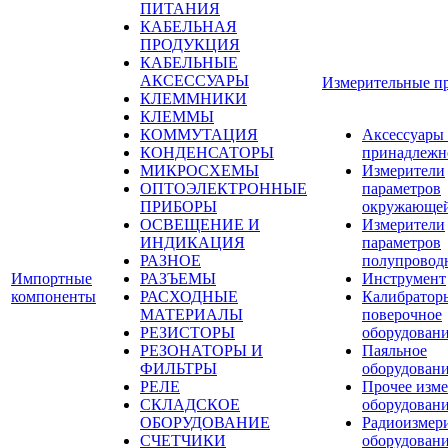
ПИТАНИЯ
КАБЕЛЬНАЯ
ПРОДУКЦИЯ
КАБЕЛЬНЫЕ
АКСЕССУАРЫ
Измерительные п
КЛЕММНИКИ
КЛЕММЫ
КОММУТАЦИЯ
Аксессуары
КОНДЕНСАТОРЫ
принадлежн
МИКРОСХЕМЫ
Измерители
ОПТОЭЛЕКТРОННЫЕ
параметров
ПРИБОРЫ
окружающей
ОСВЕЩЕНИЕ И
Измерители
ИНДИКАЦИЯ
параметров
РАЗНОЕ
полупровод
Импортные
РАЗЪЕМЫ
Инструмент
компоненты
РАСХОДНЫЕ
Калибратор
МАТЕРИАЛЫ
поверочное
РЕЗИСТОРЫ
оборудован
РЕЗОНАТОРЫ И
Паяльное
ФИЛЬТРЫ
оборудован
РЕЛЕ
Прочее изме
СКЛАДСКОЕ
оборудован
ОБОРУДОВАНИЕ
Радиоизмер
СЧЕТЧИКИ
оборудован