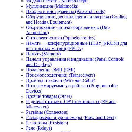
Модули памяти - Контроллеры
Мультимедиа (Multimedia)
Наборы и инструменты (Kits and Tools)
Оборудование для охлаждения и нагрева (Cooling
and Heating Equipment)
Оборудование систем сбора данных (Data
Acquisition)
Оптоэлектроника (Optoelectronics)
Память — конфигурационные ППЗУ (PROM) для
вентильных матриц (FPGA)
Память (Memory)
Панели управления и индикации (Panel Controls
and Displays)
Подавление ЭМП (EMI)
Приёмопередатчики (Transceivers)
Провода и кабели (Wire and Cable)
Программируемые устройства (Programmable
Devices)
Прочие товары (Other)
Радиочастотные и СВЧ компоненты (RF and
Microwave)
Разъёмы (Connectors)
Расходомеры и уровнемеры (Flow and Level)
Резисторы (Resistors)
Реле (Relays)