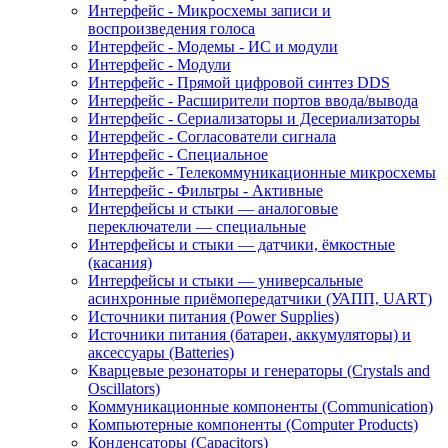
Интерфейс - Микросхемы записи и
воспроизведения голоса
Интерфейс - Модемы - ИС и модули
Интерфейс - Модули
Интерфейс - Прямой цифровой синтез DDS
Интерфейс - Расширители портов ввода/вывода
Интерфейс - Сериализаторы и Десериализаторы
Интерфейс - Согласователи сигнала
Интерфейс - Специальное
Интерфейс - Телекоммуникационные микросхемы
Интерфейс - Фильтры - Активные
Интерфейсы и стыки — аналоговые
переключатели — специальные
Интерфейсы и стыки — датчики, ёмкостные
(касания)
Интерфейсы и стыки — универсальные
асинхронные приёмопередатчики (УАПП, UART)
Источники питания (Power Supplies)
Источники питания (батареи, аккумуляторы) и
аксессуары (Batteries)
Кварцевые резонаторы и генераторы (Crystals and
Oscillators)
Коммуникационные компоненты (Communication)
Компьютерные компоненты (Computer Products)
Конденсаторы (Capacitors)