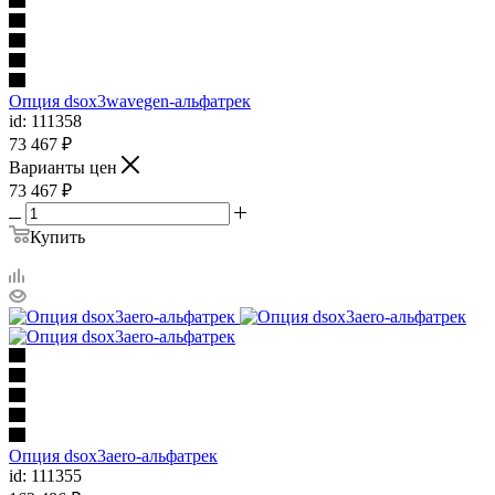
Опция dsox3wavegen-альфатрек
id: 111358
73 467
₽
Варианты цен
73 467
₽
Купить
Опция dsox3aero-альфатрек
id: 111355