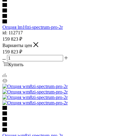
Опция lm10zi-spectrum-pro-2r
id: 112717
159 823
₽
Варианты цен
159 823
₽
Купить
Опция wm8zi-spectrum-pro-2r