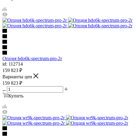
Опция hdo6k-spectrum-pro-2r
id: 112714
159 823
₽
Варианты цен
159 823
₽
Купить