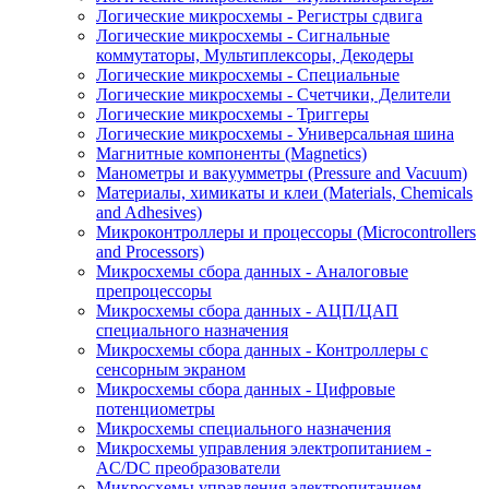
Логические микросхемы - Регистры сдвига
Логические микросхемы - Сигнальные
коммутаторы, Мультиплексоры, Декодеры
Логические микросхемы - Специальные
Логические микросхемы - Счетчики, Делители
Логические микросхемы - Триггеры
Логические микросхемы - Универсальная шина
Магнитные компоненты (Magnetics)
Манометры и вакуумметры (Pressure and Vacuum)
Материалы, химикаты и клеи (Materials, Chemicals
and Adhesives)
Микроконтроллеры и процессоры (Microcontrollers
and Processors)
Микросхемы сбора данных - Аналоговые
препроцессоры
Микросхемы сбора данных - АЦП/ЦАП
специального назначения
Микросхемы сбора данных - Контроллеры с
сенсорным экраном
Микросхемы сбора данных - Цифровые
потенциометры
Микросхемы специального назначения
Микросхемы управления электропитанием -
AC/DC преобразователи
Микросхемы управления электропитанием -