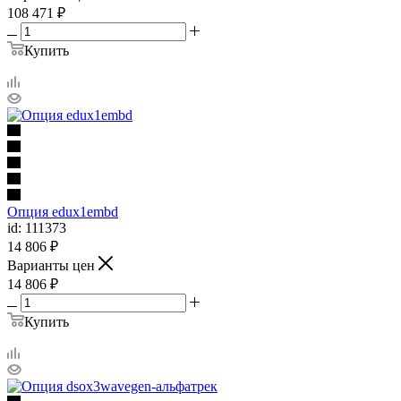
108 471
₽
Купить
Опция edux1embd
id: 111373
14 806
₽
Варианты цен
14 806
₽
Купить