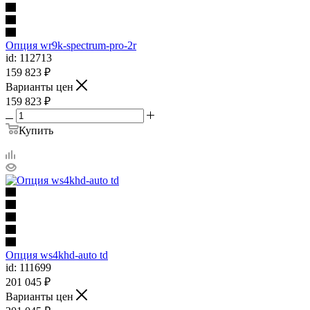
Опция wr9k-spectrum-pro-2r
id: 112713
159 823
₽
Варианты цен
159 823
₽
Купить
Опция ws4khd-auto td
id: 111699
201 045
₽
Варианты цен