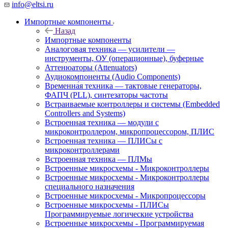
info@eltsi.ru
Импортные компоненты
Назад
Импортные компоненты
Аналоговая техника — усилители —
инструменты, ОУ (операционные), буферные
Аттенюаторы (Attenuators)
Аудиокомпоненты (Audio Components)
Временна́я техника — тактовые генераторы,
ФАПЧ (PLL), синтезаторы частоты
Встраиваемые контроллеры и системы (Embedded
Controllers and Systems)
Встроенная техника — модули с
микроконтроллером, микропроцессором, ПЛИС
Встроенная техника — ПЛИСы с
микроконтроллерами
Встроенная техника — ПЛМы
Встроенные микросхемы - Микроконтроллеры
Встроенные микросхемы - Микроконтроллеры
специального назначения
Встроенные микросхемы - Микропроцессоры
Встроенные микросхемы - ПЛИСы
Программируемые логические устройства
Встроенные микросхемы - Программируемая