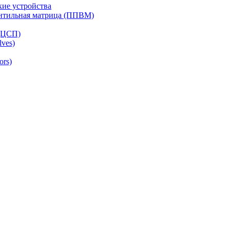
ие устройства
ентильная матрица (ППВМ)
(ЦСП)
lves)
ors)