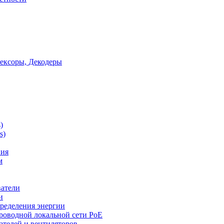
ексоры, Декодеры
)
s)
ния
м
ватели
и
ределения энергии
роводной локальной сети PoE
ателей и вентиляторов