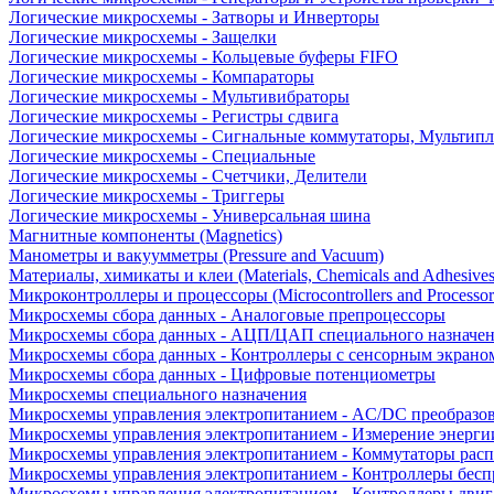
Логические микросхемы - Затворы и Инверторы
Логические микросхемы - Защелки
Логические микросхемы - Кольцевые буферы FIFO
Логические микросхемы - Компараторы
Логические микросхемы - Мультивибраторы
Логические микросхемы - Регистры сдвига
Логические микросхемы - Сигнальные коммутаторы, Мультипл
Логические микросхемы - Специальные
Логические микросхемы - Счетчики, Делители
Логические микросхемы - Триггеры
Логические микросхемы - Универсальная шина
Магнитные компоненты (Magnetics)
Манометры и вакуумметры (Pressure and Vacuum)
Материалы, химикаты и клеи (Materials, Chemicals and Adhesives
Микроконтроллеры и процессоры (Microcontrollers and Processor
Микросхемы сбора данных - Аналоговые препроцессоры
Микросхемы сбора данных - АЦП/ЦАП специального назначе
Микросхемы сбора данных - Контроллеры с сенсорным экрано
Микросхемы сбора данных - Цифровые потенциометры
Микросхемы специального назначения
Микросхемы управления электропитанием - AC/DC преобразо
Микросхемы управления электропитанием - Измерение энерги
Микросхемы управления электропитанием - Коммутаторы расп
Микросхемы управления электропитанием - Контроллеры бесп
Микросхемы управления электропитанием - Контроллеры двиг