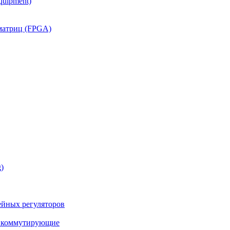
quipment)
матриц (FPGA)
)
йных регуляторов
а коммутирующие