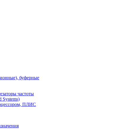
ионные), буферные
тезаторы частоты
 Systems)
роцессором, ПЛИС
азначения