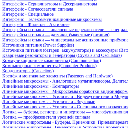
Интерфейс - Сериализаторы и Десериализаторы
Интерфейс - Согласователи сигнала
Интерфейс - Специальное
Интерфейс - Телекоммуникационные микросхемы
Интерфейс - Фильтры - Активные
Интерфейсы и стыки — аналоговые переключатели — специал
Интерфейсы и стыки — датчики, ёмкостные (касания)
Интерфейсы и стыки — универсальные асинхронные приёмоп
Источники питания (Power Supplies)
Источники питания (батареи, аккумуляторы) и аксессуары (Batte
Кварцевые резонаторы и генераторы (Crystals and Oscillators)
Коммуникационные компоненты (Communication)
Компьютерные компоненты (Computer Products)
Конденсаторы (Capacitors)
Крепёж и монтажные элементы (Fasteners and Hardware)
Линейные микросхемы - Аналоговые мультиплексоры, Делите
Линейные микросхемы - Компараторы
Линейные микросхемы - Микросхемы обработки видеоинформ
Линейные микросхемы - Усилители - Видеоусилители и Модул
Линейные микросхемы - Усилители - Звуковые
Линейные микросхемы - Усилители - Специального назначени
Логика — буферы, регистры и инверторы — многофункционал
Логика — преобразователи уровней сигнала
Логические микросхемы - Буферы, Приемники, Приемопереда
Логические микросхемы - Генераторы и Устройства проверки ч