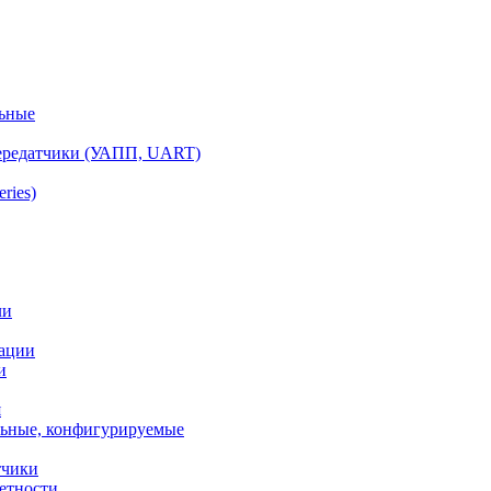
ьные
ередатчики (УАПП, UART)
ries)
ли
ации
и
я
ьные, конфигурируемые
тчики
етности