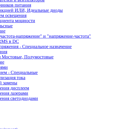
чников питания
ункцией ИЛИ, Идеальные диоды
ем освещения
ициента мощности
льсные
ние
частота-напряжение" и "напряжение-частота"
 RMS в DC
пряжения - Специальное назначение
ания
я Мостовые, Полумостовые
ие
еями
ием - Специальные
лизация тока
й замены
ления дисплеем
ения лазерами
ления светодиодами