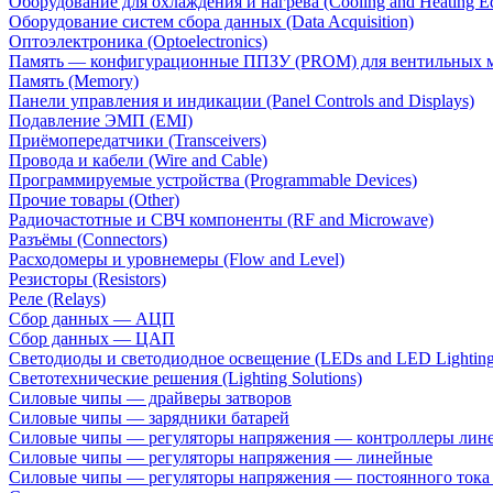
Оборудование для охлаждения и нагрева (Cooling and Heating E
Оборудование систем сбора данных (Data Acquisition)
Оптоэлектроника (Optoelectronics)
Память — конфигурационные ППЗУ (PROM) для вентильных 
Память (Memory)
Панели управления и индикации (Panel Controls and Displays)
Подавление ЭМП (EMI)
Приёмопередатчики (Transceivers)
Провода и кабели (Wire and Cable)
Программируемые устройства (Programmable Devices)
Прочие товары (Other)
Радиочастотные и СВЧ компоненты (RF and Microwave)
Разъёмы (Connectors)
Расходомеры и уровнемеры (Flow and Level)
Резисторы (Resistors)
Реле (Relays)
Сбор данных — АЦП
Сбор данных — ЦАП
Светодиоды и светодиодное освещение (LEDs and LED Lighting
Светотехнические решения (Lighting Solutions)
Силовые чипы — драйверы затворов
Силовые чипы — зарядники батарей
Силовые чипы — регуляторы напряжения — контроллеры лине
Силовые чипы — регуляторы напряжения — линейные
Силовые чипы — регуляторы напряжения — постоянного ток