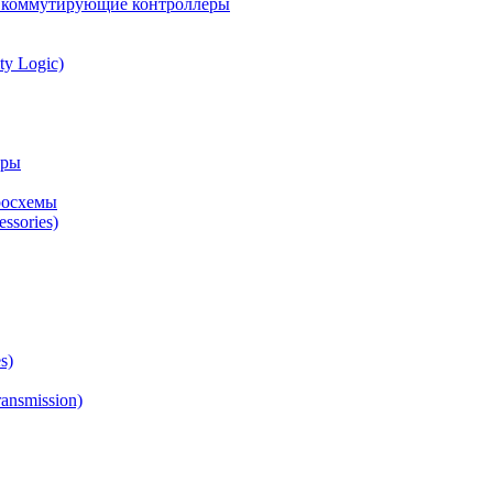
а коммутирующие контроллеры
ty Logic)
оры
росхемы
ssories)
s)
ansmission)