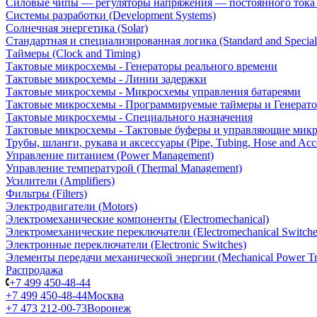
Силовые чипы — регуляторы напряжения — постоянного ток
Системы разработки (Development Systems)
Солнечная энергетика (Solar)
Стандартная и специализированная логика (Standard and Special
Таймеры (Clock and Timing)
Тактовые микросхемы - Генераторы реального времени
Тактовые микросхемы - Линии задержки
Тактовые микросхемы - Микросхемы управления батареями
Тактовые микросхемы - Программируемые таймеры и Генерат
Тактовые микросхемы - Специального назначения
Тактовые микросхемы - Тактовые буферы и управляющие мик
Трубы, шланги, рукава и аксессуары (Pipe, Tubing, Hose and Acce
Управление питанием (Power Management)
Управление температурой (Thermal Management)
Усилители (Amplifiers)
Фильтры (Filters)
Электродвигатели (Motors)
Электромеханические компоненты (Electromechanical)
Электромеханические переключатели (Electromechanical Switche
Электронные переключатели (Electronic Switches)
Элементы передачи механической энергии (Mechanical Power Tr
Распродажа
+7 499 450-48-44
+7 499 450-48-44
Москва
+7 473 212-00-73
Воронеж