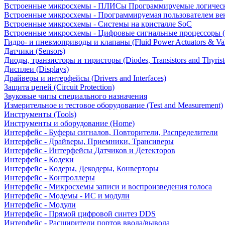
Встроенные микросхемы - ПЛИСы Программируемые логическ
Встроенные микросхемы - Программируемая пользователем в
Встроенные микросхемы - Системы на кристалле SoC
Встроенные микросхемы - Цифровые сигнальные процессоры 
Гидро- и пневмоприводы и клапаны (Fluid Power Actuators & Va
Датчики (Sensors)
Диоды, транзисторы и тиристоры (Diodes, Transistors and Thyrist
Дисплеи (Displays)
Драйверы и интерфейсы (Drivers and Interfaces)
Защита цепей (Circuit Protection)
Звуковые чипы специального назначения
Измерительное и тестовое оборудование (Test and Measurement)
Инструменты (Tools)
Инструменты и оборудование (Home)
Интерфейс - Буферы сигналов, Повторители, Распределители
Интерфейс - Драйверы, Приемники, Трансиверы
Интерфейс - Интерфейсы Датчиков и Детекторов
Интерфейс - Кодеки
Интерфейс - Кодеры, Декодеры, Конверторы
Интерфейс - Контроллеры
Интерфейс - Микросхемы записи и воспроизведения голоса
Интерфейс - Модемы - ИС и модули
Интерфейс - Модули
Интерфейс - Прямой цифровой синтез DDS
Интерфейс - Расширители портов ввода/вывода