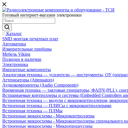
Готовый интернет-магазин электроники
Каталог
SMD монтаж печатных плат
Автоматика
Измерительные приборы
Мебель Viking
Позиции в наличии
Электроника
Импортные компоненты
Аналоговая техника — усилители — инструменты, ОУ (операц
Аттенюаторы (Attenuators)
Аудиокомпоненты (Audio Components)
Временна́я техника — тактовые генераторы, ФАПЧ (PLL), син
Встраиваемые контроллеры и системы (Embedded Controllers and
Встроенная техника — модули с микроконтроллером, микроп
Встроенная техника — ПЛИСы с микроконтроллерами
Встроенная техника — ПЛМы
Встроенные микросхемы - Микроконтроллеры
Встроенные микросхемы - Микроконтроллеры специального н
Встроенные микросхемы - Микропроцессоры