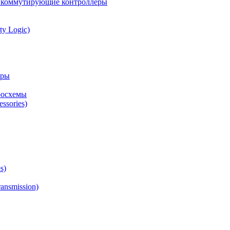
а коммутирующие контроллеры
ty Logic)
оры
росхемы
ssories)
s)
ansmission)