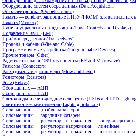
Оборудование для охлаждения и нагрева (Cooling and Heating E
Оборудование систем сбора данных (Data Acquisition)
Оптоэлектроника (Optoelectronics)
Память — конфигурационные ППЗУ (PROM) для вентильных 
Память (Memory)
Панели управления и индикации (Panel Controls and Displays)
Подавление ЭМП (EMI)
Приёмопередатчики (Transceivers)
Провода и кабели (Wire and Cable)
Программируемые устройства (Programmable Devices)
Прочие товары (Other)
Радиочастотные и СВЧ компоненты (RF and Microwave)
Разъёмы (Connectors)
Расходомеры и уровнемеры (Flow and Level)
Резисторы (Resistors)
Реле (Relays)
Сбор данных — АЦП
Сбор данных — ЦАП
Светодиоды и светодиодное освещение (LEDs and LED Lighting
Светотехнические решения (Lighting Solutions)
Силовые чипы — драйверы затворов
Силовые чипы — зарядники батарей
Силовые чипы — регуляторы напряжения — контроллеры лине
Силовые чипы — регуляторы напряжения — линейные
Силовые чипы — регуляторы напряжения — постоянного ток