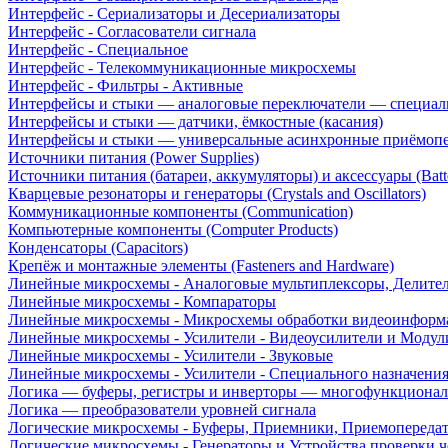
Интерфейс - Сериализаторы и Десериализаторы
Интерфейс - Согласователи сигнала
Интерфейс - Специальное
Интерфейс - Телекоммуникационные микросхемы
Интерфейс - Фильтры - Активные
Интерфейсы и стыки — аналоговые переключатели — специал
Интерфейсы и стыки — датчики, ёмкостные (касания)
Интерфейсы и стыки — универсальные асинхронные приёмоп
Источники питания (Power Supplies)
Источники питания (батареи, аккумуляторы) и аксессуары (Batte
Кварцевые резонаторы и генераторы (Crystals and Oscillators)
Коммуникационные компоненты (Communication)
Компьютерные компоненты (Computer Products)
Конденсаторы (Capacitors)
Крепёж и монтажные элементы (Fasteners and Hardware)
Линейные микросхемы - Аналоговые мультиплексоры, Делите
Линейные микросхемы - Компараторы
Линейные микросхемы - Микросхемы обработки видеоинформ
Линейные микросхемы - Усилители - Видеоусилители и Модул
Линейные микросхемы - Усилители - Звуковые
Линейные микросхемы - Усилители - Специального назначени
Логика — буферы, регистры и инверторы — многофункционал
Логика — преобразователи уровней сигнала
Логические микросхемы - Буферы, Приемники, Приемопереда
Логические микросхемы - Генераторы и Устройства проверки ч