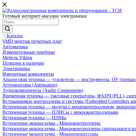
Готовый интернет-магазин электроники
Каталог
SMD монтаж печатных плат
Автоматика
Измерительные приборы
Мебель Viking
Позиции в наличии
Электроника
Импортные компоненты
Аналоговая техника — усилители — инструменты, ОУ (операц
Аттенюаторы (Attenuators)
Аудиокомпоненты (Audio Components)
Временна́я техника — тактовые генераторы, ФАПЧ (PLL), син
Встраиваемые контроллеры и системы (Embedded Controllers and
Встроенная техника — модули с микроконтроллером, микроп
Встроенная техника — ПЛИСы с микроконтроллерами
Встроенная техника — ПЛМы
Встроенные микросхемы - Микроконтроллеры
Встроенные микросхемы - Микроконтроллеры специального н
Встроенные микросхемы - Микропроцессоры