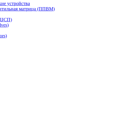
ие устройства
ентильная матрица (ППВМ)
(ЦСП)
lves)
ors)