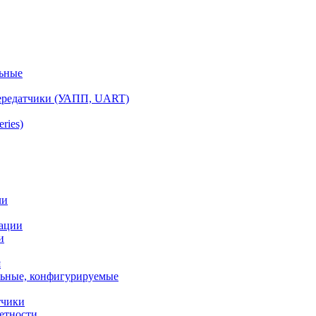
ьные
ередатчики (УАПП, UART)
ries)
ли
ации
и
я
ьные, конфигурируемые
тчики
етности