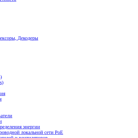
ексоры, Декодеры
)
s)
ния
м
ватели
и
ределения энергии
роводной локальной сети PoE
ателей и вентиляторов