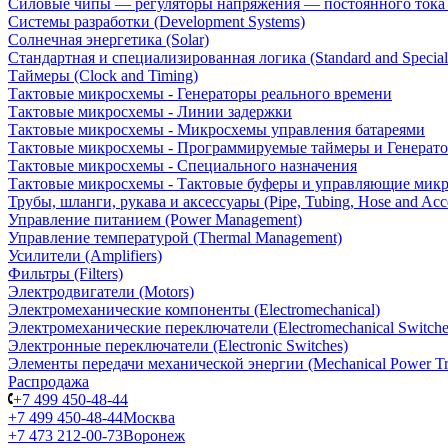
Силовые чипы — регуляторы напряжения — постоянного ток
Системы разработки (Development Systems)
Солнечная энергетика (Solar)
Стандартная и специализированная логика (Standard and Special
Таймеры (Clock and Timing)
Тактовые микросхемы - Генераторы реального времени
Тактовые микросхемы - Линии задержки
Тактовые микросхемы - Микросхемы управления батареями
Тактовые микросхемы - Программируемые таймеры и Генерат
Тактовые микросхемы - Специального назначения
Тактовые микросхемы - Тактовые буферы и управляющие мик
Трубы, шланги, рукава и аксессуары (Pipe, Tubing, Hose and Acce
Управление питанием (Power Management)
Управление температурой (Thermal Management)
Усилители (Amplifiers)
Фильтры (Filters)
Электродвигатели (Motors)
Электромеханические компоненты (Electromechanical)
Электромеханические переключатели (Electromechanical Switche
Электронные переключатели (Electronic Switches)
Элементы передачи механической энергии (Mechanical Power Tr
Распродажа
+7 499 450-48-44
+7 499 450-48-44
Москва
+7 473 212-00-73
Воронеж