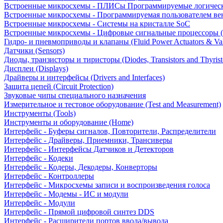
Встроенные микросхемы - ПЛИСы Программируемые логическ
Встроенные микросхемы - Программируемая пользователем в
Встроенные микросхемы - Системы на кристалле SoC
Встроенные микросхемы - Цифровые сигнальные процессоры 
Гидро- и пневмоприводы и клапаны (Fluid Power Actuators & Va
Датчики (Sensors)
Диоды, транзисторы и тиристоры (Diodes, Transistors and Thyrist
Дисплеи (Displays)
Драйверы и интерфейсы (Drivers and Interfaces)
Защита цепей (Circuit Protection)
Звуковые чипы специального назначения
Измерительное и тестовое оборудование (Test and Measurement)
Инструменты (Tools)
Инструменты и оборудование (Home)
Интерфейс - Буферы сигналов, Повторители, Распределители
Интерфейс - Драйверы, Приемники, Трансиверы
Интерфейс - Интерфейсы Датчиков и Детекторов
Интерфейс - Кодеки
Интерфейс - Кодеры, Декодеры, Конверторы
Интерфейс - Контроллеры
Интерфейс - Микросхемы записи и воспроизведения голоса
Интерфейс - Модемы - ИС и модули
Интерфейс - Модули
Интерфейс - Прямой цифровой синтез DDS
Интерфейс - Расширители портов ввода/вывода