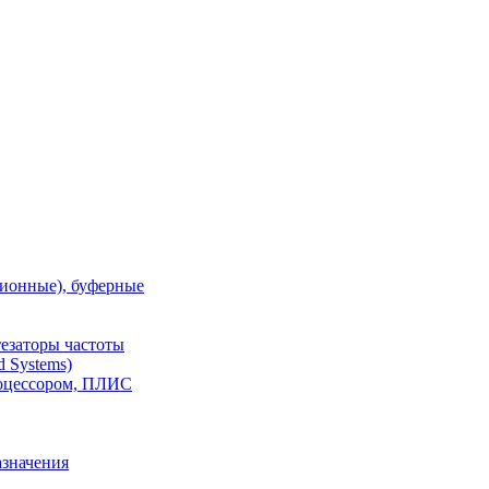
ионные), буферные
тезаторы частоты
 Systems)
роцессором, ПЛИС
азначения