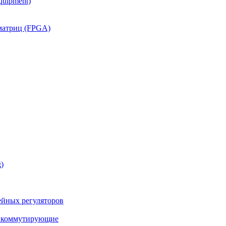
quipment)
матриц (FPGA)
)
йных регуляторов
а коммутирующие