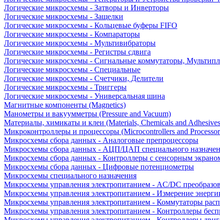
Логические микросхемы - Затворы и Инверторы
Логические микросхемы - Защелки
Логические микросхемы - Кольцевые буферы FIFO
Логические микросхемы - Компараторы
Логические микросхемы - Мультивибраторы
Логические микросхемы - Регистры сдвига
Логические микросхемы - Сигнальные коммутаторы, Мультипл
Логические микросхемы - Специальные
Логические микросхемы - Счетчики, Делители
Логические микросхемы - Триггеры
Логические микросхемы - Универсальная шина
Магнитные компоненты (Magnetics)
Манометры и вакуумметры (Pressure and Vacuum)
Материалы, химикаты и клеи (Materials, Chemicals and Adhesives
Микроконтроллеры и процессоры (Microcontrollers and Processor
Микросхемы сбора данных - Аналоговые препроцессоры
Микросхемы сбора данных - АЦП/ЦАП специального назначе
Микросхемы сбора данных - Контроллеры с сенсорным экрано
Микросхемы сбора данных - Цифровые потенциометры
Микросхемы специального назначения
Микросхемы управления электропитанием - AC/DC преобразо
Микросхемы управления электропитанием - Измерение энерги
Микросхемы управления электропитанием - Коммутаторы расп
Микросхемы управления электропитанием - Контроллеры бесп
Микросхемы управления электропитанием - Контроллеры двиг