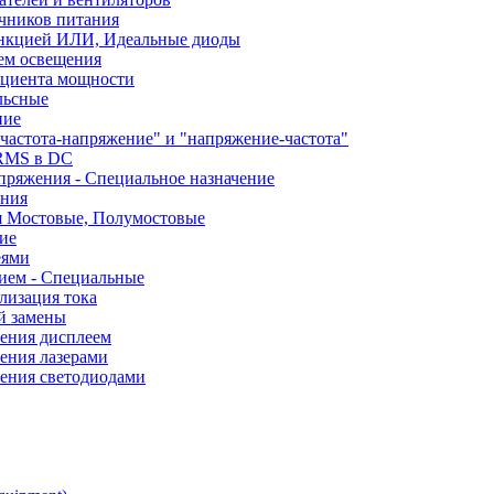
чников питания
ункцией ИЛИ, Идеальные диоды
ем освещения
ициента мощности
льсные
ние
частота-напряжение" и "напряжение-частота"
 RMS в DC
пряжения - Специальное назначение
ания
я Мостовые, Полумостовые
ие
еями
ием - Специальные
лизация тока
й замены
ления дисплеем
ения лазерами
ления светодиодами