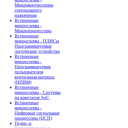
Микроконтроллеры
специального
назначения
Встроенные
микросхемы -
Микропроцессоры
Встроенные
микросхемы - ПЛИСы
Программируемые
логические устройства
Встроенные
микросхемы -
Программируемая
пользователем
вентильная матрица
(ППВМ)
Встроенные
микросхемы - Системы
на кристалле SoC
Встроенные
микросхемы -
Цифровые сигнальные
процессоры (ЦСП)
Гидро- и