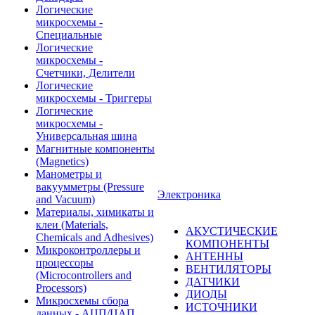
Логические
микросхемы -
Специальные
Логические
микросхемы -
Счетчики, Делители
Логические
микросхемы - Триггеры
Логические
микросхемы -
Универсальная шина
Магнитные компоненты
(Magnetics)
Манометры и
вакуумметры (Pressure
Электроника
and Vacuum)
Материалы, химикаты и
клеи (Materials,
АКУСТИЧЕСКИЕ
Chemicals and Adhesives)
КОМПОНЕНТЫ
Микроконтроллеры и
АНТЕННЫ
процессоры
ВЕНТИЛЯТОРЫ
(Microcontrollers and
ДАТЧИКИ
Processors)
ДИОДЫ
Микросхемы сбора
ИСТОЧНИКИ
данных - АЦП/ЦАП