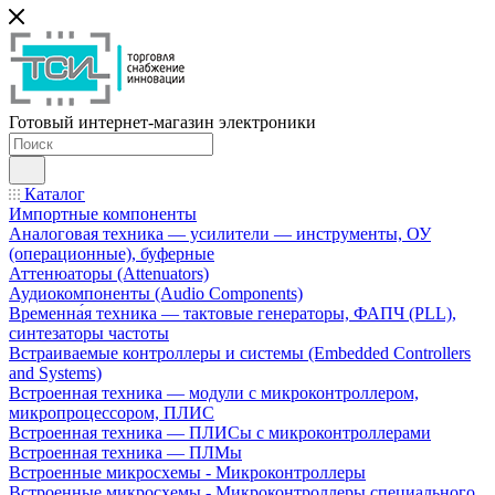
Готовый интернет-магазин электроники
Каталог
Импортные компоненты
Аналоговая техника — усилители — инструменты, ОУ
(операционные), буферные
Аттенюаторы (Attenuators)
Аудиокомпоненты (Audio Components)
Временна́я техника — тактовые генераторы, ФАПЧ (PLL),
синтезаторы частоты
Встраиваемые контроллеры и системы (Embedded Controllers
and Systems)
Встроенная техника — модули с микроконтроллером,
микропроцессором, ПЛИС
Встроенная техника — ПЛИСы с микроконтроллерами
Встроенная техника — ПЛМы
Встроенные микросхемы - Микроконтроллеры
Встроенные микросхемы - Микроконтроллеры специального