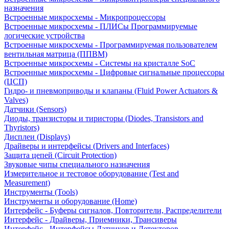
назначения
Встроенные микросхемы - Микропроцессоры
Встроенные микросхемы - ПЛИСы Программируемые
логические устройства
Встроенные микросхемы - Программируемая пользователем
вентильная матрица (ППВМ)
Встроенные микросхемы - Системы на кристалле SoC
Встроенные микросхемы - Цифровые сигнальные процессоры
(ЦСП)
Гидро- и пневмоприводы и клапаны (Fluid Power Actuators &
Valves)
Датчики (Sensors)
Диоды, транзисторы и тиристоры (Diodes, Transistors and
Thyristors)
Дисплеи (Displays)
Драйверы и интерфейсы (Drivers and Interfaces)
Защита цепей (Circuit Protection)
Звуковые чипы специального назначения
Измерительное и тестовое оборудование (Test and
Measurement)
Инструменты (Tools)
Инструменты и оборудование (Home)
Интерфейс - Буферы сигналов, Повторители, Распределители
Интерфейс - Драйверы, Приемники, Трансиверы
Интерфейс - Интерфейсы Датчиков и Детекторов