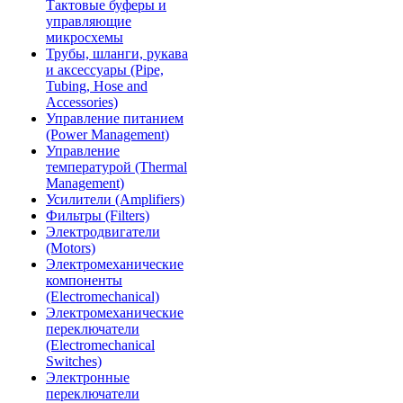
Тактовые буферы и
управляющие
микросхемы
Трубы, шланги, рукава
и аксессуары (Pipe,
Tubing, Hose and
Accessories)
Управление питанием
(Power Management)
Управление
температурой (Thermal
Management)
Усилители (Amplifiers)
Фильтры (Filters)
Электродвигатели
(Motors)
Электромеханические
компоненты
(Electromechanical)
Электромеханические
переключатели
(Electromechanical
Switches)
Электронные
переключатели