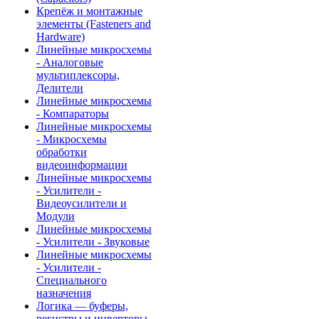
Крепёж и монтажные
элементы (Fasteners and
Hardware)
Линейные микросхемы
- Аналоговые
мультиплексоры,
Делители
Линейные микросхемы
- Компараторы
Линейные микросхемы
- Микросхемы
обработки
видеоинформации
Линейные микросхемы
- Усилители -
Видеоусилители и
Модули
Линейные микросхемы
- Усилители - Звуковые
Линейные микросхемы
- Усилители -
Специального
назначения
Логика — буферы,
регистры и инверторы