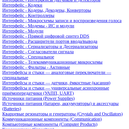
Интерфейс - Кодеки
Интерфейс - Кодеры, Декодеры, Конверторы
Интерфейс - Контроллеры
Интерфейс - Микросхемы записи и воспроизведения голоса
Интерфейс - Модемы - ИС и модули
Интерфейс - Модули
Интерфейс - Прямой цифровой синтез DDS
Интерфейс - Расширители портов ввода/вывода
Интерфейс - Сериализаторы и Десериализаторы
Интерфейс - Согласователи сигнала
Интерфейс - Специальное
Интерфейс - Телекоммуникационные микросхемы
Интерфейс - Фильтры - Активные
Интерфейсы и стыки — аналоговые переключатели —
специальные
Интерфейсы и стыки — датчики, ёмкостные (касания)
Интерфейсы и стыки — универсальные асинхронные
приёмопередатчики (УАПП, UART)
Источники питания (Power Supplies)
Источники питания (батареи, аккумуляторы) и аксессуары
(Batteries)
Кварцевые резонаторы и генераторы (Crystals and Oscillators)
Коммуникационные компоненты (Communication)
Компьютерные компоненты (Computer Products)