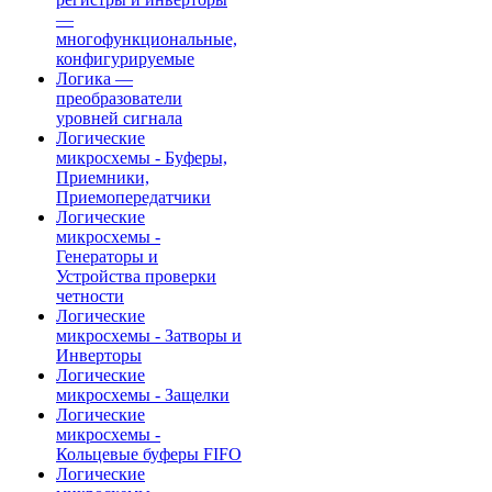
—
многофункциональные,
конфигурируемые
Логика —
преобразователи
уровней сигнала
Логические
микросхемы - Буферы,
Приемники,
Приемопередатчики
Логические
микросхемы -
Генераторы и
Устройства проверки
четности
Логические
микросхемы - Затворы и
Инверторы
Логические
микросхемы - Защелки
Логические
микросхемы -
Кольцевые буферы FIFO
Логические