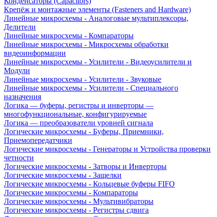
Конденсаторы (Capacitors)
Крепёж и монтажные элементы (Fasteners and Hardware)
Линейные микросхемы - Аналоговые мультиплексоры,
Делители
Линейные микросхемы - Компараторы
Линейные микросхемы - Микросхемы обработки
видеоинформации
Линейные микросхемы - Усилители - Видеоусилители и
Модули
Линейные микросхемы - Усилители - Звуковые
Линейные микросхемы - Усилители - Специального
назначения
Логика — буферы, регистры и инверторы —
многофункциональные, конфигурируемые
Логика — преобразователи уровней сигнала
Логические микросхемы - Буферы, Приемники,
Приемопередатчики
Логические микросхемы - Генераторы и Устройства проверки
четности
Логические микросхемы - Затворы и Инверторы
Логические микросхемы - Защелки
Логические микросхемы - Кольцевые буферы FIFO
Логические микросхемы - Компараторы
Логические микросхемы - Мультивибраторы
Логические микросхемы - Регистры сдвига