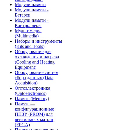
Модули памяти
Модули памяти -
Батареи
Модули памяти -
Контроллеры
Мультимедиа
(Multimedia)
Наборы и инструменты
(Kits and Tools)
Оборудование для
охлаждения и нагрева
(Cooling and Heating
Equipment)
Оборудование систем
сбора данных (Data
Acquisition)
Оптоэлектроника
(Optoelectronics)
Память (Memory)
Память —
конфигурационные
ППЗУ (PROM) для
вентильных матриц
(FPGA)
Панели управления и