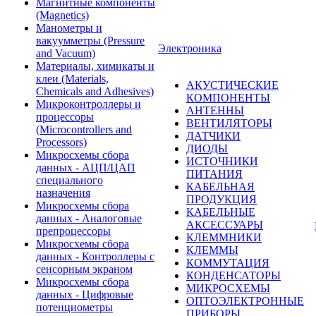
Магнитные компоненты
(Magnetics)
Манометры и
вакуумметры (Pressure
Электроника
and Vacuum)
Материалы, химикаты и
клеи (Materials,
АКУСТИЧЕСКИЕ
Chemicals and Adhesives)
КОМПОНЕНТЫ
Микроконтроллеры и
АНТЕННЫ
процессоры
ВЕНТИЛЯТОРЫ
(Microcontrollers and
ДАТЧИКИ
Processors)
ДИОДЫ
Микросхемы сбора
ИСТОЧНИКИ
данных - АЦП/ЦАП
ПИТАНИЯ
специального
КАБЕЛЬНАЯ
назначения
ПРОДУКЦИЯ
Микросхемы сбора
КАБЕЛЬНЫЕ
данных - Аналоговые
АКСЕССУАРЫ
препроцессоры
КЛЕММНИКИ
Микросхемы сбора
КЛЕММЫ
данных - Контроллеры с
КОММУТАЦИЯ
сенсорным экраном
КОНДЕНСАТОРЫ
Микросхемы сбора
МИКРОСХЕМЫ
данных - Цифровые
ОПТОЭЛЕКТРОННЫЕ
потенциометры
ПРИБОРЫ