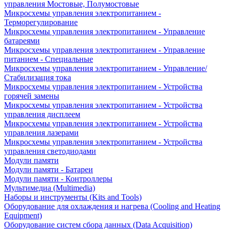
управления Мостовые, Полумостовые
Микросхемы управления электропитанием -
Терморегулирование
Микросхемы управления электропитанием - Управление
батареями
Микросхемы управления электропитанием - Управление
питанием - Специальные
Микросхемы управления электропитанием - Управление/
Стабилизация тока
Микросхемы управления электропитанием - Устройства
горячей замены
Микросхемы управления электропитанием - Устройства
управления дисплеем
Микросхемы управления электропитанием - Устройства
управления лазерами
Микросхемы управления электропитанием - Устройства
управления светодиодами
Модули памяти
Модули памяти - Батареи
Модули памяти - Контроллеры
Мультимедиа (Multimedia)
Наборы и инструменты (Kits and Tools)
Оборудование для охлаждения и нагрева (Cooling and Heating
Equipment)
Оборудование систем сбора данных (Data Acquisition)