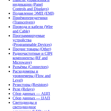
индикации (Panel
Controls and Displays)
Подавление ЭМП (EMI)
Приёмопередатчики
(Transceivers)
Провода и кабели (Wire
and Cable)
Программируемые
устройства
(Programmable Devices)
Прочие товары (Other)
Радиочастотные и СВЧ
компоненты (RF and
Microwave)
Разъёмы (Connectors)
Расходомеры и
уровнемеры (Flow and
Level)
Резисторы (Resistors)
Реле (Relays)
Сбор данных — АЦП
Сбор данных — ЦАП
Светодиоды и
светодиодное