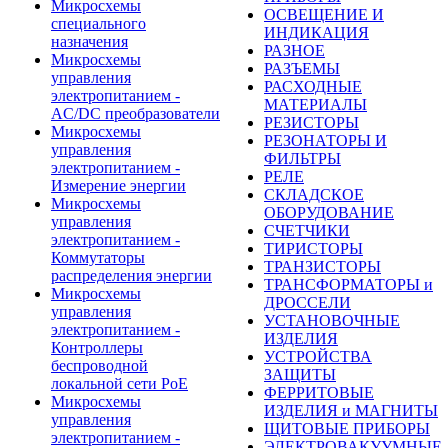
Микросхемы
ОСВЕЩЕНИЕ И
специального
ИНДИКАЦИЯ
назначения
РАЗНОЕ
Микросхемы
РАЗЪЕМЫ
управления
РАСХОДНЫЕ
электропитанием -
МАТЕРИАЛЫ
AC/DC преобразователи
РЕЗИСТОРЫ
Микросхемы
РЕЗОНАТОРЫ И
управления
ФИЛЬТРЫ
электропитанием -
РЕЛЕ
Измерение энергии
СКЛАДСКОЕ
Микросхемы
ОБОРУДОВАНИЕ
управления
СЧЕТЧИКИ
электропитанием -
ТИРИСТОРЫ
Коммутаторы
ТРАНЗИСТОРЫ
распределения энергии
ТРАНСФОРМАТОРЫ и
Микросхемы
ДРОССЕЛИ
управления
УСТАНОВОЧНЫЕ
электропитанием -
ИЗДЕЛИЯ
Контроллеры
УСТРОЙСТВА
беспроводной
ЗАЩИТЫ
локальной сети PoE
ФЕРРИТОВЫЕ
Микросхемы
ИЗДЕЛИЯ и МАГНИТЫ
управления
ЩИТОВЫЕ ПРИБОРЫ
электропитанием -
ЭЛЕКТРОВАКУУМНЫЕ