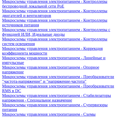
Микросхемы управления электропитанием - Контроллеры
беспроводной локальной сети PoE
Микросхемы управления электропитанием - Контроллеры
двигателей и вентиляторов
Микросхемы управления электропитанием - Контроллеры
источников питания
Микросхемы управления электропитанием - Контроллеры с
функцией ИЛИ, Идеальные диоды
Микросхемы управления электропитанием - Контроллеры
систем освещения
Микросхемы управления электропитанием - Коррекция
коэффициента мощности
Микросхемы управления электропитанием - Линейные и
импульсные
Микросхемы управления электропитанием - Опорное
напряжение
Микросхемы управления электропитанием - Преобразователи
"частота-напряжение" и "напряжение-частота"
Микросхемы управления электропитанием - Преобразователи
RMS в DC
Микросхемы управления электропитанием - Стабилизаторы
напряжения - Специальное назначение
Микросхемы управления электропитанием - Супервизоры
питания
Микросхемы управления электропитанием - Схемы