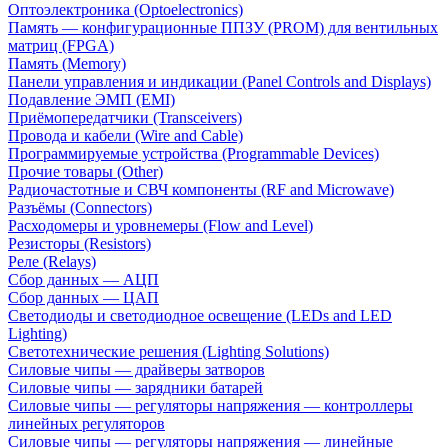
Оптоэлектроника (Optoelectronics)
Память — конфигурационные ППЗУ (PROM) для вентильных
матриц (FPGA)
Память (Memory)
Панели управления и индикации (Panel Controls and Displays)
Подавление ЭМП (EMI)
Приёмопередатчики (Transceivers)
Провода и кабели (Wire and Cable)
Программируемые устройства (Programmable Devices)
Прочие товары (Other)
Радиочастотные и СВЧ компоненты (RF and Microwave)
Разъёмы (Connectors)
Расходомеры и уровнемеры (Flow and Level)
Резисторы (Resistors)
Реле (Relays)
Сбор данных — АЦП
Сбор данных — ЦАП
Светодиоды и светодиодное освещение (LEDs and LED
Lighting)
Светотехнические решения (Lighting Solutions)
Силовые чипы — драйверы затворов
Силовые чипы — зарядники батарей
Силовые чипы — регуляторы напряжения — контроллеры
линейных регуляторов
Силовые чипы — регуляторы напряжения — линейные