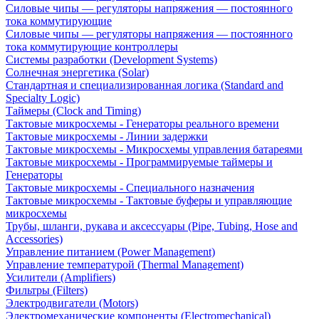
Силовые чипы — регуляторы напряжения — постоянного
тока коммутирующие
Силовые чипы — регуляторы напряжения — постоянного
тока коммутирующие контроллеры
Системы разработки (Development Systems)
Солнечная энергетика (Solar)
Стандартная и специализированная логика (Standard and
Specialty Logic)
Таймеры (Clock and Timing)
Тактовые микросхемы - Генераторы реального времени
Тактовые микросхемы - Линии задержки
Тактовые микросхемы - Микросхемы управления батареями
Тактовые микросхемы - Программируемые таймеры и
Генераторы
Тактовые микросхемы - Специального назначения
Тактовые микросхемы - Тактовые буферы и управляющие
микросхемы
Трубы, шланги, рукава и аксессуары (Pipe, Tubing, Hose and
Accessories)
Управление питанием (Power Management)
Управление температурой (Thermal Management)
Усилители (Amplifiers)
Фильтры (Filters)
Электродвигатели (Motors)
Электромеханические компоненты (Electromechanical)