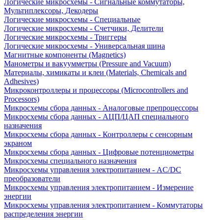
Логические микросхемы - Сигнальные коммутаторы,
Мультиплексоры, Декодеры
Логические микросхемы - Специальные
Логические микросхемы - Счетчики, Делители
Логические микросхемы - Триггеры
Логические микросхемы - Универсальная шина
Магнитные компоненты (Magnetics)
Манометры и вакуумметры (Pressure and Vacuum)
Материалы, химикаты и клеи (Materials, Chemicals and
Adhesives)
Микроконтроллеры и процессоры (Microcontrollers and
Processors)
Микросхемы сбора данных - Аналоговые препроцессоры
Микросхемы сбора данных - АЦП/ЦАП специального
назначения
Микросхемы сбора данных - Контроллеры с сенсорным
экраном
Микросхемы сбора данных - Цифровые потенциометры
Микросхемы специального назначения
Микросхемы управления электропитанием - AC/DC
преобразователи
Микросхемы управления электропитанием - Измерение
энергии
Микросхемы управления электропитанием - Коммутаторы
распределения энергии