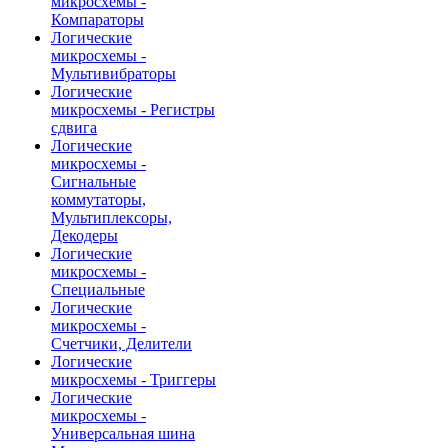
микросхемы -
Компараторы
Логические
микросхемы -
Мультивибраторы
Логические
микросхемы - Регистры
сдвига
Логические
микросхемы -
Сигнальные
коммутаторы,
Мультиплексоры,
Декодеры
Логические
микросхемы -
Специальные
Логические
микросхемы -
Счетчики, Делители
Логические
микросхемы - Триггеры
Логические
микросхемы -
Универсальная шина