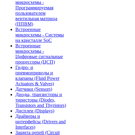
микросхемы -
Программируемая
пользователем
вентильная матрица
(ППВМ)
Встроенные
микросхемы - Системы
на кристалле SoC
Встроенные
микросхемы -
Цифровые сигнальные
процессоры (ЦСП)
Гидро- и
пневмоприводы и
клапаны (Fluid Power
Actuators & Valves)
Датчики (Sensors)
Диоды, транзисторы и
тиристоры (Diodes,
Transistors and Thyristors)
Дисплеи (Displays)
Драйверы и
интерфейсы (Drivers and
Interfaces)
Защита цепей (Circuit