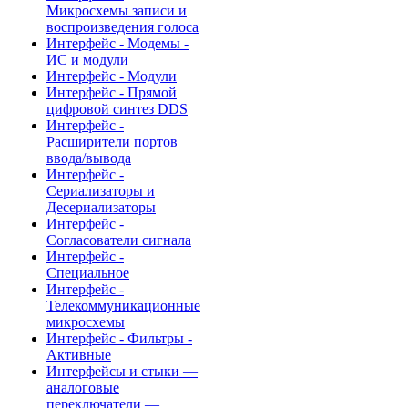
Микросхемы записи и
воспроизведения голоса
Интерфейс - Модемы -
ИС и модули
Интерфейс - Модули
Интерфейс - Прямой
цифровой синтез DDS
Интерфейс -
Расширители портов
ввода/вывода
Интерфейс -
Сериализаторы и
Десериализаторы
Интерфейс -
Согласователи сигнала
Интерфейс -
Специальное
Интерфейс -
Телекоммуникационные
микросхемы
Интерфейс - Фильтры -
Активные
Интерфейсы и стыки —
аналоговые
переключатели —