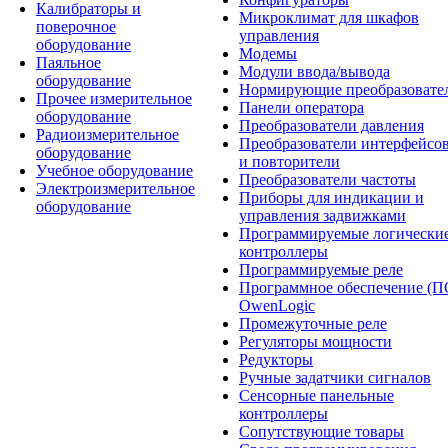
Калибраторы и
Микроклимат для шкафов
поверочное
управления
оборудование
Модемы
Паяльное
Модули ввода/вывода
оборудование
Нормирующие преобразовате
Прочее измерительное
Панели оператора
оборудование
Преобразователи давления
Радиоизмерительное
Преобразователи интерфейсо
оборудование
и повторители
Учебное оборудование
Преобразователи частоты
Электроизмерительное
Приборы для индикации и
оборудование
управления задвижками
Программируемые логически
контроллеры
Программируемые реле
Программное обеспечение (П
OwenLogic
Промежуточные реле
Регуляторы мощности
Редукторы
Ручные задатчики сигналов
Сенсорные панельные
контроллеры
Сопутствующие товары