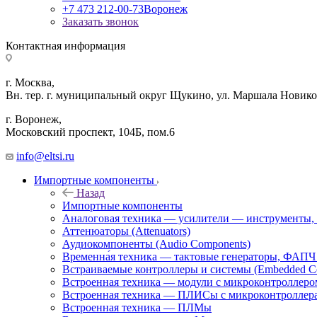
+7 473 212-00-73
Воронеж
Заказать звонок
Контактная информация
г. Москва,
Вн. тер. г. муниципальный округ Щукино, ул. Маршала Новиков
г. Воронеж,
​Московский проспект, 104Б, пом.6
info@eltsi.ru
Импортные компоненты
Назад
Импортные компоненты
Аналоговая техника — усилители — инструменты,
Аттенюаторы (Attenuators)
Аудиокомпоненты (Audio Components)
Временна́я техника — тактовые генераторы, ФАПЧ 
Встраиваемые контроллеры и системы (Embedded Cont
Встроенная техника — модули с микроконтроллер
Встроенная техника — ПЛИСы с микроконтроллер
Встроенная техника — ПЛМы