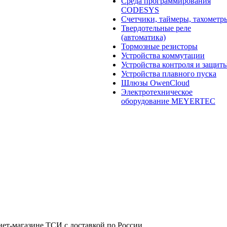
Среда программирования
CODESYS
Счетчики, таймеры, тахометр
Твердотельные реле
(автоматика)
Тормозные резисторы
Устройства коммутации
Устройства контроля и защит
Устройства плавного пуска
Шлюзы OwenCloud
Электротехническое
оборудование MEYERTEC
рнет-магазине ТСИ с доставкой по России