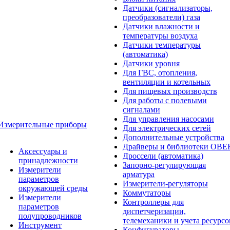
Датчики (сигнализаторы,
преобразователи) газа
Датчики влажности и
температуры воздуха
Датчики температуры
(автоматика)
Датчики уровня
Для ГВС, отопления,
вентиляции и котельных
Для пищевых производств
Для работы с полевыми
сигналами
Для управления насосами
Измерительные приборы
Для электрических сетей
Дополнительные устройства
Драйверы и библиотеки ОВЕ
Аксессуары и
Дроссели (автоматика)
принадлежности
Запорно-регулирующая
Измерители
арматура
параметров
Измерители-регуляторы
окружающей среды
Коммутаторы
Измерители
Контроллеры для
параметров
диспетчеризации,
полупроводников
телемеханики и учета ресурсо
Инструмент
Конфигураторы