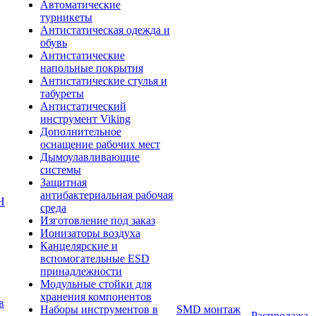
Автоматические
турникеты
Антистатическая одежда и
обувь
Антистатические
напольные покрытия
Антистатические стулья и
табуреты
Антистатический
инструмент Viking
Дополнительное
оснащение рабочих мест
Дымоулавливающие
системы
Защитная
антибактериальная рабочая
Н
среда
Изготовление под заказ
Ионизаторы воздуха
Канцелярские и
вспомогательные ESD
принадлежности
Модульные стойки для
хранения компонентов
в
Наборы инструментов в
SMD монтаж
Распродажа