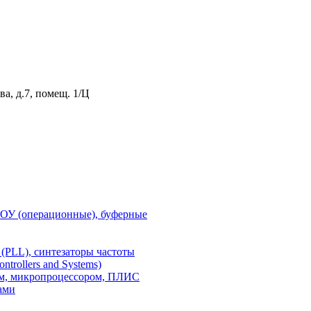
а, д.7, помещ. 1/Ц
 ОУ (операционные), буферные
(PLL), синтезаторы частоты
rollers and Systems)
ом, микропроцессором, ПЛИС
ами