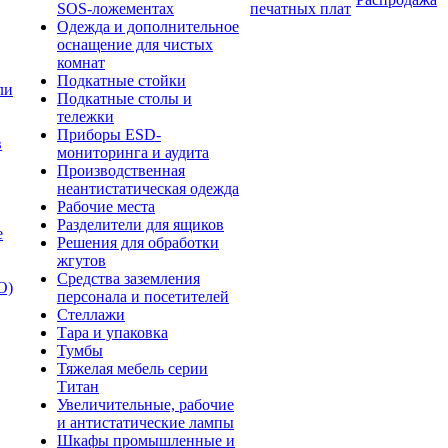
SOS-ложементах
печатных плат
Одежда и дополнительное
оснащение для чистых
комнат
Подкатные стойки
ли
Подкатные столы и
тележки
Приборы ESD-
в
мониторинга и аудита
Производственная
неантистатическая одежда
Рабочие места
Разделители для ящиков
е
Решения для обработки
жгутов
Средства заземления
О)
персонала и посетителей
Стеллажи
Тара и упаковка
Тумбы
Тяжелая мебель серии
Титан
Увеличительные, рабочие
и антистатические лампы
Шкафы промышленные и