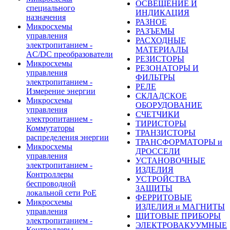
ОСВЕЩЕНИЕ И
специального
ИНДИКАЦИЯ
назначения
РАЗНОЕ
Микросхемы
РАЗЪЕМЫ
управления
РАСХОДНЫЕ
электропитанием -
МАТЕРИАЛЫ
AC/DC преобразователи
РЕЗИСТОРЫ
Микросхемы
РЕЗОНАТОРЫ И
управления
ФИЛЬТРЫ
электропитанием -
РЕЛЕ
Измерение энергии
СКЛАДСКОЕ
Микросхемы
ОБОРУДОВАНИЕ
управления
СЧЕТЧИКИ
электропитанием -
ТИРИСТОРЫ
Коммутаторы
ТРАНЗИСТОРЫ
распределения энергии
ТРАНСФОРМАТОРЫ и
Микросхемы
ДРОССЕЛИ
управления
УСТАНОВОЧНЫЕ
электропитанием -
ИЗДЕЛИЯ
Контроллеры
УСТРОЙСТВА
беспроводной
ЗАЩИТЫ
локальной сети PoE
ФЕРРИТОВЫЕ
Микросхемы
ИЗДЕЛИЯ и МАГНИТЫ
управления
ЩИТОВЫЕ ПРИБОРЫ
электропитанием -
ЭЛЕКТРОВАКУУМНЫЕ
Контроллеры