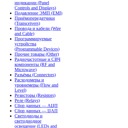
индикации (Panel
Controls and Displays)
Подавление ЭМП (EMI)
Приёмопередатчики
(Transceivers)
Провода и кабели (Wire
and Cable)
Программируемые
устройства
(Programmable Devices)
Прочие товары (Other)
Радиочастотные и СВЧ
компоненты (RF and
Microwave)
Разъёмы (Connectors)
Расходомеры и
уровнемеры (Flow and
Level)
Резисторы (Resistors)
Реле (Relays)
Сбор данных — АЦП
Сбор данных — ЦАП
Светодиоды и
светодиодное
освещение (LEDs and