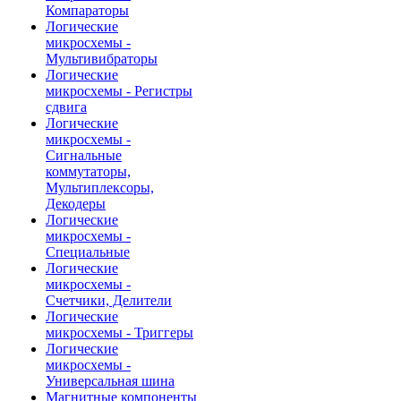
Компараторы
Логические
микросхемы -
Мультивибраторы
Логические
микросхемы - Регистры
сдвига
Логические
микросхемы -
Сигнальные
коммутаторы,
Мультиплексоры,
Декодеры
Логические
микросхемы -
Специальные
Логические
микросхемы -
Счетчики, Делители
Логические
микросхемы - Триггеры
Логические
микросхемы -
Универсальная шина
Магнитные компоненты