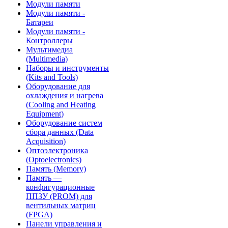
Модули памяти
Модули памяти -
Батареи
Модули памяти -
Контроллеры
Мультимедиа
(Multimedia)
Наборы и инструменты
(Kits and Tools)
Оборудование для
охлаждения и нагрева
(Cooling and Heating
Equipment)
Оборудование систем
сбора данных (Data
Acquisition)
Оптоэлектроника
(Optoelectronics)
Память (Memory)
Память —
конфигурационные
ППЗУ (PROM) для
вентильных матриц
(FPGA)
Панели управления и