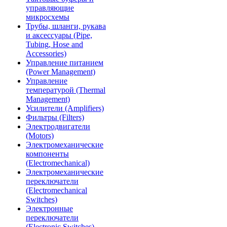
управляющие
микросхемы
Трубы, шланги, рукава
и аксессуары (Pipe,
Tubing, Hose and
Accessories)
Управление питанием
(Power Management)
Управление
температурой (Thermal
Management)
Усилители (Amplifiers)
Фильтры (Filters)
Электродвигатели
(Motors)
Электромеханические
компоненты
(Electromechanical)
Электромеханические
переключатели
(Electromechanical
Switches)
Электронные
переключатели
(Electronic Switches)