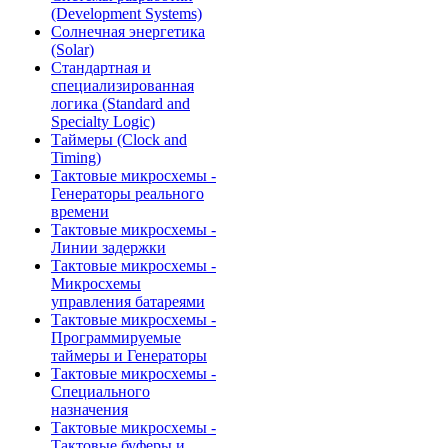
(Development Systems)
Солнечная энергетика
(Solar)
Стандартная и
специализированная
логика (Standard and
Specialty Logic)
Таймеры (Clock and
Timing)
Тактовые микросхемы -
Генераторы реального
времени
Тактовые микросхемы -
Линии задержки
Тактовые микросхемы -
Микросхемы
управления батареями
Тактовые микросхемы -
Программируемые
таймеры и Генераторы
Тактовые микросхемы -
Специального
назначения
Тактовые микросхемы -
Тактовые буферы и