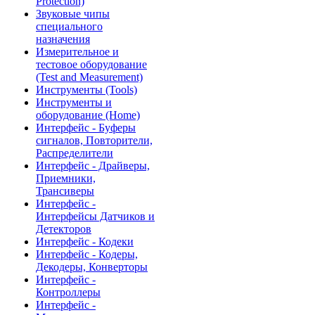
Protection)
Звуковые чипы
специального
назначения
Измерительное и
тестовое оборудование
(Test and Measurement)
Инструменты (Tools)
Инструменты и
оборудование (Home)
Интерфейс - Буферы
сигналов, Повторители,
Распределители
Интерфейс - Драйверы,
Приемники,
Трансиверы
Интерфейс -
Интерфейсы Датчиков и
Детекторов
Интерфейс - Кодеки
Интерфейс - Кодеры,
Декодеры, Конверторы
Интерфейс -
Контроллеры
Интерфейс -