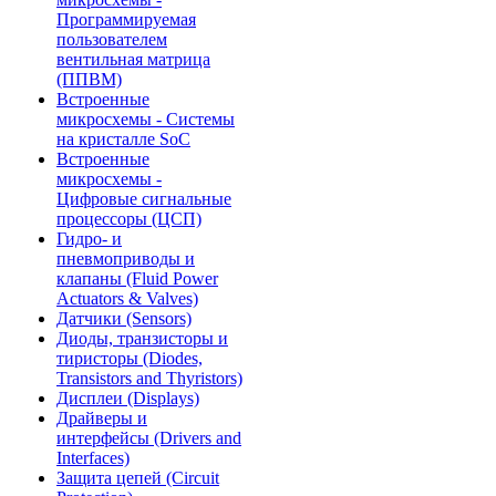
Программируемая
пользователем
вентильная матрица
(ППВМ)
Встроенные
микросхемы - Системы
на кристалле SoC
Встроенные
микросхемы -
Цифровые сигнальные
процессоры (ЦСП)
Гидро- и
пневмоприводы и
клапаны (Fluid Power
Actuators & Valves)
Датчики (Sensors)
Диоды, транзисторы и
тиристоры (Diodes,
Transistors and Thyristors)
Дисплеи (Displays)
Драйверы и
интерфейсы (Drivers and
Interfaces)
Защита цепей (Circuit