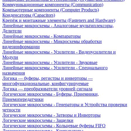
Коммуникационные компоненты (Communication)
Компьютерные компоненты (Computer Products)
Конденсаторы (Capacitors)
Крепёж и монтажные элементы (Fasteners and Hardware)
Линейные микросхемы - Аналоговые мультиплексоры,
Делители
Линейные микросхемы - Компараторы
Линейные микросхемы - Микросхемы обработки
видеоинформации
Линейные микросхемы - Усилители - Видеоусилители и
Модули
Линейные микросхемы - Усилители - Звуковые
Линейные микросхемы - Усилители - Специального
назначения
Логика — буферы, регистры и инверторы —
многофункциональные, конфигурируемые
Логика — преобразователи уровней сигнала
Логические микросхемы - Буферы, Приемники,
Приемопередатчики
Логические микросхемы - Генераторы и Устройства проверки
четности
Логические микросхемы - Затворы и Инверторы
Логические микросхемы - Защелки
Логические микросхемы - Кольцевые буферы FIFO
Логические микросхемы - Компараторы