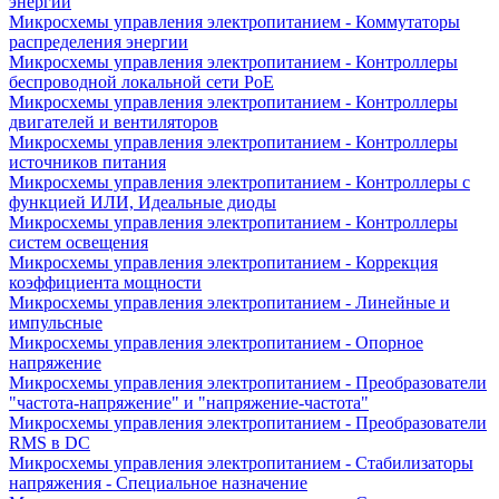
энергии
Микросхемы управления электропитанием - Коммутаторы
распределения энергии
Микросхемы управления электропитанием - Контроллеры
беспроводной локальной сети PoE
Микросхемы управления электропитанием - Контроллеры
двигателей и вентиляторов
Микросхемы управления электропитанием - Контроллеры
источников питания
Микросхемы управления электропитанием - Контроллеры с
функцией ИЛИ, Идеальные диоды
Микросхемы управления электропитанием - Контроллеры
систем освещения
Микросхемы управления электропитанием - Коррекция
коэффициента мощности
Микросхемы управления электропитанием - Линейные и
импульсные
Микросхемы управления электропитанием - Опорное
напряжение
Микросхемы управления электропитанием - Преобразователи
"частота-напряжение" и "напряжение-частота"
Микросхемы управления электропитанием - Преобразователи
RMS в DC
Микросхемы управления электропитанием - Стабилизаторы
напряжения - Специальное назначение