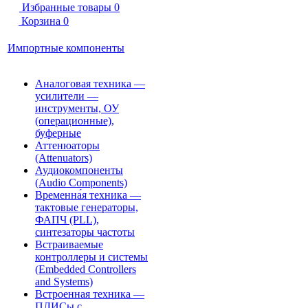
Избранные товары
0
Корзина
0
Импортные компоненты
Аналоговая техника —
усилители —
инструменты, ОУ
(операционные),
буферные
Аттенюаторы
(Attenuators)
Аудиокомпоненты
(Audio Components)
Временна́я техника —
тактовые генераторы,
ФАПЧ (PLL),
синтезаторы частоты
Встраиваемые
контроллеры и системы
(Embedded Controllers
and Systems)
Встроенная техника —
ПЛИСы с