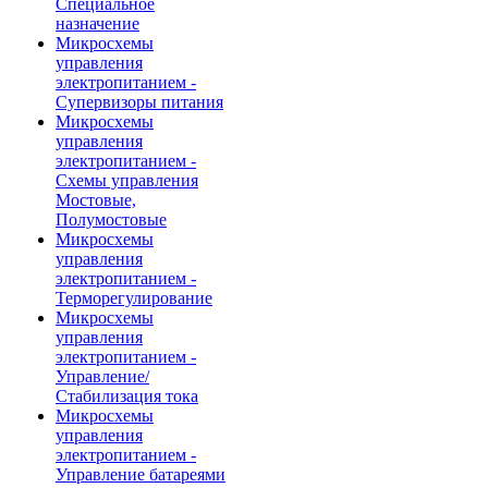
Специальное
назначение
Микросхемы
управления
электропитанием -
Супервизоры питания
Микросхемы
управления
электропитанием -
Схемы управления
Мостовые,
Полумостовые
Микросхемы
управления
электропитанием -
Терморегулирование
Микросхемы
управления
электропитанием -
Управление/
Стабилизация тока
Микросхемы
управления
электропитанием -
Управление батареями