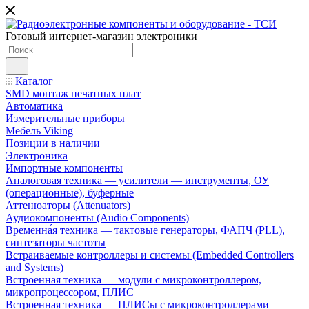
Готовый интернет-магазин электроники
Каталог
SMD монтаж печатных плат
Автоматика
Измерительные приборы
Мебель Viking
Позиции в наличии
Электроника
Импортные компоненты
Аналоговая техника — усилители — инструменты, ОУ
(операционные), буферные
Аттенюаторы (Attenuators)
Аудиокомпоненты (Audio Components)
Временна́я техника — тактовые генераторы, ФАПЧ (PLL),
синтезаторы частоты
Встраиваемые контроллеры и системы (Embedded Controllers
and Systems)
Встроенная техника — модули с микроконтроллером,
микропроцессором, ПЛИС
Встроенная техника — ПЛИСы с микроконтроллерами