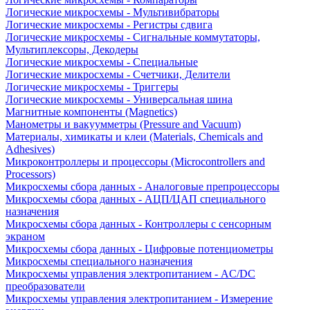
Логические микросхемы - Мультивибраторы
Логические микросхемы - Регистры сдвига
Логические микросхемы - Сигнальные коммутаторы,
Мультиплексоры, Декодеры
Логические микросхемы - Специальные
Логические микросхемы - Счетчики, Делители
Логические микросхемы - Триггеры
Логические микросхемы - Универсальная шина
Магнитные компоненты (Magnetics)
Манометры и вакуумметры (Pressure and Vacuum)
Материалы, химикаты и клеи (Materials, Chemicals and
Adhesives)
Микроконтроллеры и процессоры (Microcontrollers and
Processors)
Микросхемы сбора данных - Аналоговые препроцессоры
Микросхемы сбора данных - АЦП/ЦАП специального
назначения
Микросхемы сбора данных - Контроллеры с сенсорным
экраном
Микросхемы сбора данных - Цифровые потенциометры
Микросхемы специального назначения
Микросхемы управления электропитанием - AC/DC
преобразователи
Микросхемы управления электропитанием - Измерение