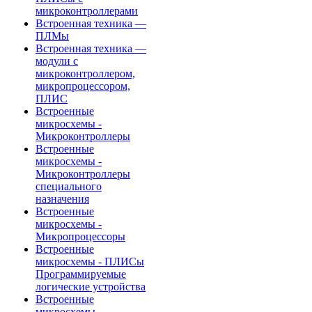
микроконтроллерами
Встроенная техника —
ПЛМы
Встроенная техника —
модули с
микроконтроллером,
микропроцессором,
ПЛИС
Встроенные
микросхемы -
Микроконтроллеры
Встроенные
микросхемы -
Микроконтроллеры
специального
назначения
Встроенные
микросхемы -
Микропроцессоры
Встроенные
микросхемы - ПЛИСы
Программируемые
логические устройства
Встроенные
микросхемы -