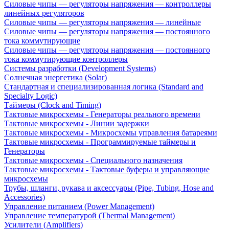
Силовые чипы — регуляторы напряжения — контроллеры
линейных регуляторов
Силовые чипы — регуляторы напряжения — линейные
Силовые чипы — регуляторы напряжения — постоянного
тока коммутирующие
Силовые чипы — регуляторы напряжения — постоянного
тока коммутирующие контроллеры
Системы разработки (Development Systems)
Солнечная энергетика (Solar)
Стандартная и специализированная логика (Standard and
Specialty Logic)
Таймеры (Clock and Timing)
Тактовые микросхемы - Генераторы реального времени
Тактовые микросхемы - Линии задержки
Тактовые микросхемы - Микросхемы управления батареями
Тактовые микросхемы - Программируемые таймеры и
Генераторы
Тактовые микросхемы - Специального назначения
Тактовые микросхемы - Тактовые буферы и управляющие
микросхемы
Трубы, шланги, рукава и аксессуары (Pipe, Tubing, Hose and
Accessories)
Управление питанием (Power Management)
Управление температурой (Thermal Management)
Усилители (Amplifiers)