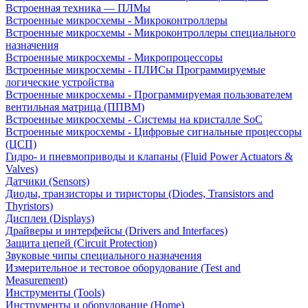
Встроенная техника — ПЛМы
Встроенные микросхемы - Микроконтроллеры
Встроенные микросхемы - Микроконтроллеры специального
назначения
Встроенные микросхемы - Микропроцессоры
Встроенные микросхемы - ПЛИСы Программируемые
логические устройства
Встроенные микросхемы - Программируемая пользователем
вентильная матрица (ППВМ)
Встроенные микросхемы - Системы на кристалле SoC
Встроенные микросхемы - Цифровые сигнальные процессоры
(ЦСП)
Гидро- и пневмоприводы и клапаны (Fluid Power Actuators &
Valves)
Датчики (Sensors)
Диоды, транзисторы и тиристоры (Diodes, Transistors and
Thyristors)
Дисплеи (Displays)
Драйверы и интерфейсы (Drivers and Interfaces)
Защита цепей (Circuit Protection)
Звуковые чипы специального назначения
Измерительное и тестовое оборудование (Test and
Measurement)
Инструменты (Tools)
Инструменты и оборудование (Home)