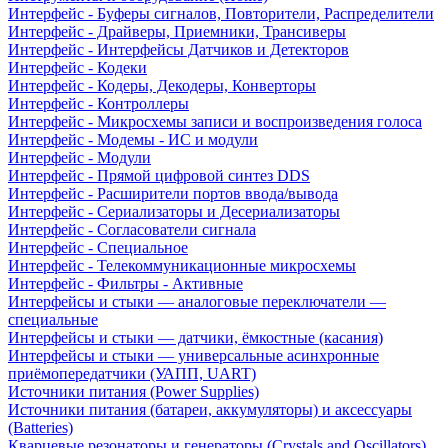
Интерфейс - Буферы сигналов, Повторители, Распределители
Интерфейс - Драйверы, Приемники, Трансиверы
Интерфейс - Интерфейсы Датчиков и Детекторов
Интерфейс - Кодеки
Интерфейс - Кодеры, Декодеры, Конверторы
Интерфейс - Контроллеры
Интерфейс - Микросхемы записи и воспроизведения голоса
Интерфейс - Модемы - ИС и модули
Интерфейс - Модули
Интерфейс - Прямой цифровой синтез DDS
Интерфейс - Расширители портов ввода/вывода
Интерфейс - Сериализаторы и Десериализаторы
Интерфейс - Согласователи сигнала
Интерфейс - Специальное
Интерфейс - Телекоммуникационные микросхемы
Интерфейс - Фильтры - Активные
Интерфейсы и стыки — аналоговые переключатели —
специальные
Интерфейсы и стыки — датчики, ёмкостные (касания)
Интерфейсы и стыки — универсальные асинхронные
приёмопередатчики (УАПП, UART)
Источники питания (Power Supplies)
Источники питания (батареи, аккумуляторы) и аксессуары
(Batteries)
Кварцевые резонаторы и генераторы (Crystals and Oscillators)