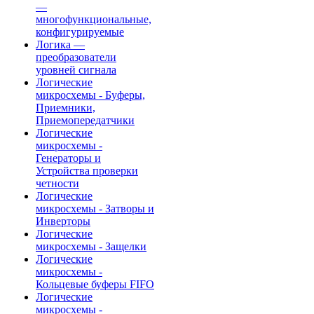
—
многофункциональные,
конфигурируемые
Логика —
преобразователи
уровней сигнала
Логические
микросхемы - Буферы,
Приемники,
Приемопередатчики
Логические
микросхемы -
Генераторы и
Устройства проверки
четности
Логические
микросхемы - Затворы и
Инверторы
Логические
микросхемы - Защелки
Логические
микросхемы -
Кольцевые буферы FIFO
Логические
микросхемы -