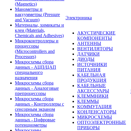
(Magnetics)
Манометры и
вакуумметры (Pressure
Электроника
and Vacuum)
Материалы, химикаты и
клеи (Materials,
АКУСТИЧЕСКИЕ
Chemicals and Adhesives)
КОМПОНЕНТЫ
Микроконтроллеры и
АНТЕННЫ
процессоры
ВЕНТИЛЯТОРЫ
(Microcontrollers and
ДАТЧИКИ
Processors)
ДИОДЫ
Микросхемы сбора
ИСТОЧНИКИ
данных - АЦП/ЦАП
ПИТАНИЯ
специального
КАБЕЛЬНАЯ
назначения
ПРОДУКЦИЯ
Микросхемы сбора
КАБЕЛЬНЫЕ
данных - Аналоговые
АКСЕССУАРЫ
препроцессоры
КЛЕММНИКИ
Микросхемы сбора
КЛЕММЫ
данных - Контроллеры с
КОММУТАЦИЯ
сенсорным экраном
КОНДЕНСАТОРЫ
Микросхемы сбора
МИКРОСХЕМЫ
данных - Цифровые
ОПТОЭЛЕКТРОННЫЕ
потенциометры
ПРИБОРЫ
Микросхемы