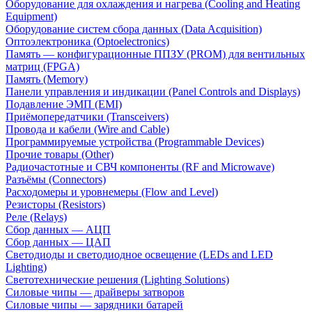
Оборудование для охлаждения и нагрева (Cooling and Heating
Equipment)
Оборудование систем сбора данных (Data Acquisition)
Оптоэлектроника (Optoelectronics)
Память — конфигурационные ППЗУ (PROM) для вентильных
матриц (FPGA)
Память (Memory)
Панели управления и индикации (Panel Controls and Displays)
Подавление ЭМП (EMI)
Приёмопередатчики (Transceivers)
Провода и кабели (Wire and Cable)
Программируемые устройства (Programmable Devices)
Прочие товары (Other)
Радиочастотные и СВЧ компоненты (RF and Microwave)
Разъёмы (Connectors)
Расходомеры и уровнемеры (Flow and Level)
Резисторы (Resistors)
Реле (Relays)
Сбор данных — АЦП
Сбор данных — ЦАП
Светодиоды и светодиодное освещение (LEDs and LED
Lighting)
Светотехнические решения (Lighting Solutions)
Силовые чипы — драйверы затворов
Силовые чипы — зарядники батарей