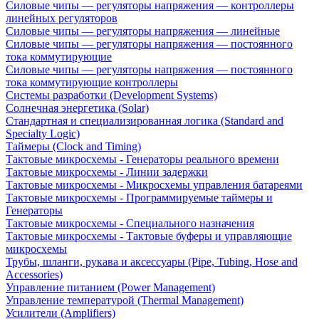
Силовые чипы — регуляторы напряжения — контроллеры
линейных регуляторов
Силовые чипы — регуляторы напряжения — линейные
Силовые чипы — регуляторы напряжения — постоянного
тока коммутирующие
Силовые чипы — регуляторы напряжения — постоянного
тока коммутирующие контроллеры
Системы разработки (Development Systems)
Солнечная энергетика (Solar)
Стандартная и специализированная логика (Standard and
Specialty Logic)
Таймеры (Clock and Timing)
Тактовые микросхемы - Генераторы реального времени
Тактовые микросхемы - Линии задержки
Тактовые микросхемы - Микросхемы управления батареями
Тактовые микросхемы - Программируемые таймеры и
Генераторы
Тактовые микросхемы - Специального назначения
Тактовые микросхемы - Тактовые буферы и управляющие
микросхемы
Трубы, шланги, рукава и аксессуары (Pipe, Tubing, Hose and
Accessories)
Управление питанием (Power Management)
Управление температурой (Thermal Management)
Усилители (Amplifiers)