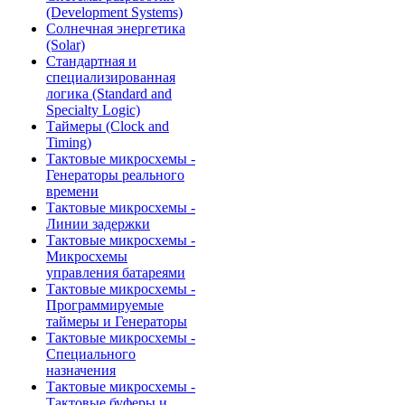
(Development Systems)
Солнечная энергетика
(Solar)
Стандартная и
специализированная
логика (Standard and
Specialty Logic)
Таймеры (Clock and
Timing)
Тактовые микросхемы -
Генераторы реального
времени
Тактовые микросхемы -
Линии задержки
Тактовые микросхемы -
Микросхемы
управления батареями
Тактовые микросхемы -
Программируемые
таймеры и Генераторы
Тактовые микросхемы -
Специального
назначения
Тактовые микросхемы -
Тактовые буферы и