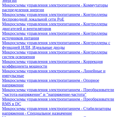
энергии
Микросхемы управления электропитанием - Коммутаторы
распределения энергии
Микросхемы управления электропитанием - Контроллеры
беспроводной локальной сети PoE
Микросхемы управления электропитанием - Контроллеры
двигателей и вентиляторов
Микросхемы управления электропитанием - Контроллеры
источников питания
Микросхемы управления электропитанием - Контроллеры с
функцией ИЛИ, Идеальные диоды
Микросхемы управления электропитанием - Контроллеры
систем освещения
Микросхемы управления электропитанием - Коррекция
коэффициента мощности
Микросхемы управления электропитанием - Линейные и
импульсные
Микросхемы управления электропитанием - Опорное
напряжение
Микросхемы управления электропитанием - Преобразователи
"частота-напряжение" и "напряжение-частота"
Микросхемы управления электропитанием - Преобразователи
RMS в DC
Микросхемы управления электропитанием - Стабилизаторы
напряжения - Специальное назначение