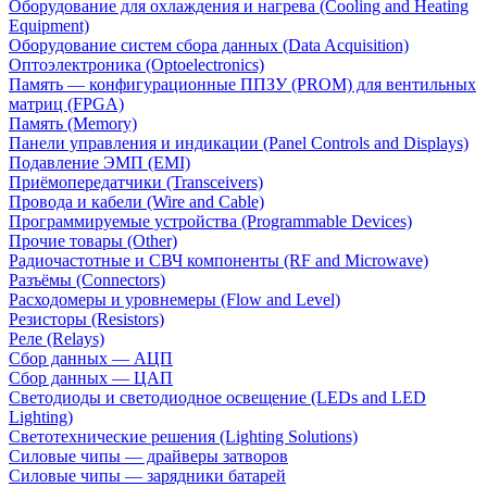
Оборудование для охлаждения и нагрева (Cooling and Heating
Equipment)
Оборудование систем сбора данных (Data Acquisition)
Оптоэлектроника (Optoelectronics)
Память — конфигурационные ППЗУ (PROM) для вентильных
матриц (FPGA)
Память (Memory)
Панели управления и индикации (Panel Controls and Displays)
Подавление ЭМП (EMI)
Приёмопередатчики (Transceivers)
Провода и кабели (Wire and Cable)
Программируемые устройства (Programmable Devices)
Прочие товары (Other)
Радиочастотные и СВЧ компоненты (RF and Microwave)
Разъёмы (Connectors)
Расходомеры и уровнемеры (Flow and Level)
Резисторы (Resistors)
Реле (Relays)
Сбор данных — АЦП
Сбор данных — ЦАП
Светодиоды и светодиодное освещение (LEDs and LED
Lighting)
Светотехнические решения (Lighting Solutions)
Силовые чипы — драйверы затворов
Силовые чипы — зарядники батарей