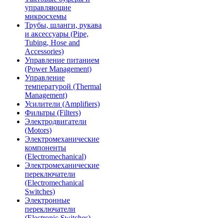
управляющие
микросхемы
Трубы, шланги, рукава
и аксессуары (Pipe,
Tubing, Hose and
Accessories)
Управление питанием
(Power Management)
Управление
температурой (Thermal
Management)
Усилители (Amplifiers)
Фильтры (Filters)
Электродвигатели
(Motors)
Электромеханические
компоненты
(Electromechanical)
Электромеханические
переключатели
(Electromechanical
Switches)
Электронные
переключатели
(Electronic Switches)