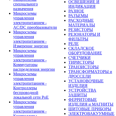
ОСВЕЩЕНИЕ И
специального
ИНДИКАЦИЯ
назначения
РАЗНОЕ
Микросхемы
РАЗЪЕМЫ
управления
РАСХОДНЫЕ
электропитанием -
МАТЕРИАЛЫ
AC/DC преобразователи
РЕЗИСТОРЫ
Микросхемы
РЕЗОНАТОРЫ И
управления
ФИЛЬТРЫ
электропитанием -
РЕЛЕ
Измерение энергии
СКЛАДСКОЕ
Микросхемы
ОБОРУДОВАНИЕ
управления
СЧЕТЧИКИ
электропитанием -
ТИРИСТОРЫ
Коммутаторы
ТРАНЗИСТОРЫ
распределения энергии
ТРАНСФОРМАТОРЫ и
Микросхемы
ДРОССЕЛИ
управления
УСТАНОВОЧНЫЕ
электропитанием -
ИЗДЕЛИЯ
Контроллеры
УСТРОЙСТВА
беспроводной
ЗАЩИТЫ
локальной сети PoE
ФЕРРИТОВЫЕ
Микросхемы
ИЗДЕЛИЯ и МАГНИТЫ
управления
ЩИТОВЫЕ ПРИБОРЫ
электропитанием -
ЭЛЕКТРОВАКУУМНЫЕ
Контроллеры