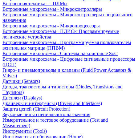
Встроенная техника — ПЛМы
Встроенные микросхемы - Микроконтроллеры
Встроенные микросхемы - Микроконтроллеры специального
назначения
Встроенные микросхемы - Микропроцессоры
Встроенные микросхемы - ПЛИСы Программируемые
логические устройства
Встроенные микросхемы - Программируемая пользователем
вентильная матрица (ППВМ)
Встроенные микросхемы - Системы на кристалле SoC
Встроенные микросхемы - Цифровые сигнальные процессоры
(ЦСП)
Гидро- и пневмоприводы и клапаны (Fluid Power Actuators &
Valves)
Датчики (Sensors)
Диоды, транзисторы и тиристоры (Diodes, Transistors and
Thyristors)
Дисплеи (Displays)
Драйверы и интерфейсы (Drivers and Interfaces)
Защита цепей (Circuit Protection)
Звуковые чипы специального назначения
Измерительное и тестовое оборудование (Test and
Measurement)
Инструменты (Tools)
Инструменты и оборудование (Home)