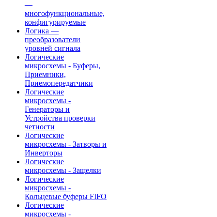
—
многофункциональные,
конфигурируемые
Логика —
преобразователи
уровней сигнала
Логические
микросхемы - Буферы,
Приемники,
Приемопередатчики
Логические
микросхемы -
Генераторы и
Устройства проверки
четности
Логические
микросхемы - Затворы и
Инверторы
Логические
микросхемы - Защелки
Логические
микросхемы -
Кольцевые буферы FIFO
Логические
микросхемы -