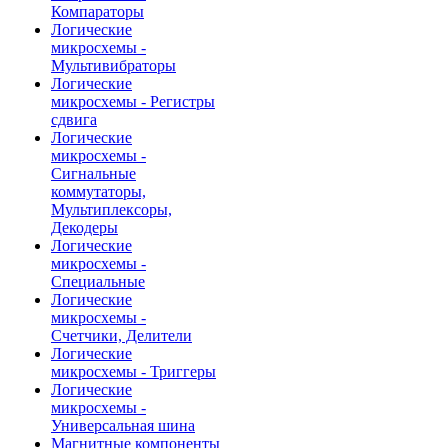
Компараторы
Логические
микросхемы -
Мультивибраторы
Логические
микросхемы - Регистры
сдвига
Логические
микросхемы -
Сигнальные
коммутаторы,
Мультиплексоры,
Декодеры
Логические
микросхемы -
Специальные
Логические
микросхемы -
Счетчики, Делители
Логические
микросхемы - Триггеры
Логические
микросхемы -
Универсальная шина
Магнитные компоненты