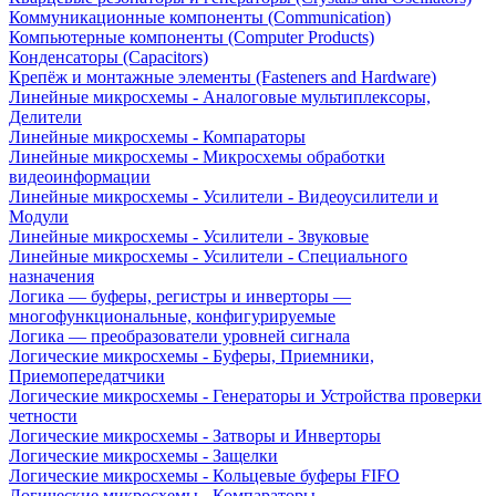
Коммуникационные компоненты (Communication)
Компьютерные компоненты (Computer Products)
Конденсаторы (Capacitors)
Крепёж и монтажные элементы (Fasteners and Hardware)
Линейные микросхемы - Аналоговые мультиплексоры,
Делители
Линейные микросхемы - Компараторы
Линейные микросхемы - Микросхемы обработки
видеоинформации
Линейные микросхемы - Усилители - Видеоусилители и
Модули
Линейные микросхемы - Усилители - Звуковые
Линейные микросхемы - Усилители - Специального
назначения
Логика — буферы, регистры и инверторы —
многофункциональные, конфигурируемые
Логика — преобразователи уровней сигнала
Логические микросхемы - Буферы, Приемники,
Приемопередатчики
Логические микросхемы - Генераторы и Устройства проверки
четности
Логические микросхемы - Затворы и Инверторы
Логические микросхемы - Защелки
Логические микросхемы - Кольцевые буферы FIFO
Логические микросхемы - Компараторы