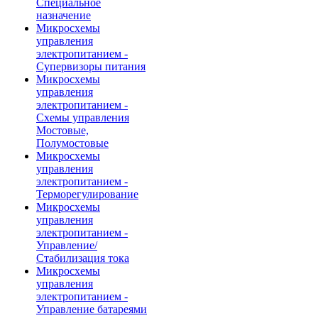
Специальное
назначение
Микросхемы
управления
электропитанием -
Супервизоры питания
Микросхемы
управления
электропитанием -
Схемы управления
Мостовые,
Полумостовые
Микросхемы
управления
электропитанием -
Терморегулирование
Микросхемы
управления
электропитанием -
Управление/
Стабилизация тока
Микросхемы
управления
электропитанием -
Управление батареями