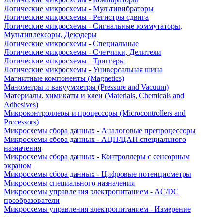
Логические микросхемы - Мультивибраторы
Логические микросхемы - Регистры сдвига
Логические микросхемы - Сигнальные коммутаторы,
Мультиплексоры, Декодеры
Логические микросхемы - Специальные
Логические микросхемы - Счетчики, Делители
Логические микросхемы - Триггеры
Логические микросхемы - Универсальная шина
Магнитные компоненты (Magnetics)
Манометры и вакуумметры (Pressure and Vacuum)
Материалы, химикаты и клеи (Materials, Chemicals and
Adhesives)
Микроконтроллеры и процессоры (Microcontrollers and
Processors)
Микросхемы сбора данных - Аналоговые препроцессоры
Микросхемы сбора данных - АЦП/ЦАП специального
назначения
Микросхемы сбора данных - Контроллеры с сенсорным
экраном
Микросхемы сбора данных - Цифровые потенциометры
Микросхемы специального назначения
Микросхемы управления электропитанием - AC/DC
преобразователи
Микросхемы управления электропитанием - Измерение