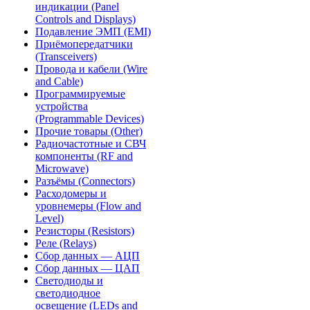
индикации (Panel
Controls and Displays)
Подавление ЭМП (EMI)
Приёмопередатчики
(Transceivers)
Провода и кабели (Wire
and Cable)
Программируемые
устройства
(Programmable Devices)
Прочие товары (Other)
Радиочастотные и СВЧ
компоненты (RF and
Microwave)
Разъёмы (Connectors)
Расходомеры и
уровнемеры (Flow and
Level)
Резисторы (Resistors)
Реле (Relays)
Сбор данных — АЦП
Сбор данных — ЦАП
Светодиоды и
светодиодное
освещение (LEDs and