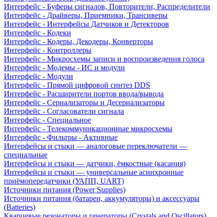
Интерфейс - Буферы сигналов, Повторители, Распределители
Интерфейс - Драйверы, Приемники, Трансиверы
Интерфейс - Интерфейсы Датчиков и Детекторов
Интерфейс - Кодеки
Интерфейс - Кодеры, Декодеры, Конверторы
Интерфейс - Контроллеры
Интерфейс - Микросхемы записи и воспроизведения голоса
Интерфейс - Модемы - ИС и модули
Интерфейс - Модули
Интерфейс - Прямой цифровой синтез DDS
Интерфейс - Расширители портов ввода/вывода
Интерфейс - Сериализаторы и Десериализаторы
Интерфейс - Согласователи сигнала
Интерфейс - Специальное
Интерфейс - Телекоммуникационные микросхемы
Интерфейс - Фильтры - Активные
Интерфейсы и стыки — аналоговые переключатели —
специальные
Интерфейсы и стыки — датчики, ёмкостные (касания)
Интерфейсы и стыки — универсальные асинхронные
приёмопередатчики (УАПП, UART)
Источники питания (Power Supplies)
Источники питания (батареи, аккумуляторы) и аксессуары
(Batteries)
Кварцевые резонаторы и генераторы (Crystals and Oscillators)