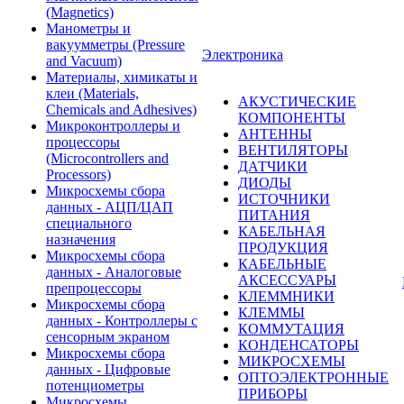
(Magnetics)
Манометры и
вакуумметры (Pressure
Электроника
and Vacuum)
Материалы, химикаты и
клеи (Materials,
АКУСТИЧЕСКИЕ
Chemicals and Adhesives)
КОМПОНЕНТЫ
Микроконтроллеры и
АНТЕННЫ
процессоры
ВЕНТИЛЯТОРЫ
(Microcontrollers and
ДАТЧИКИ
Processors)
ДИОДЫ
Микросхемы сбора
ИСТОЧНИКИ
данных - АЦП/ЦАП
ПИТАНИЯ
специального
КАБЕЛЬНАЯ
назначения
ПРОДУКЦИЯ
Микросхемы сбора
КАБЕЛЬНЫЕ
данных - Аналоговые
АКСЕССУАРЫ
препроцессоры
КЛЕММНИКИ
Микросхемы сбора
КЛЕММЫ
данных - Контроллеры с
КОММУТАЦИЯ
сенсорным экраном
КОНДЕНСАТОРЫ
Микросхемы сбора
МИКРОСХЕМЫ
данных - Цифровые
ОПТОЭЛЕКТРОННЫЕ
потенциометры
ПРИБОРЫ
Микросхемы