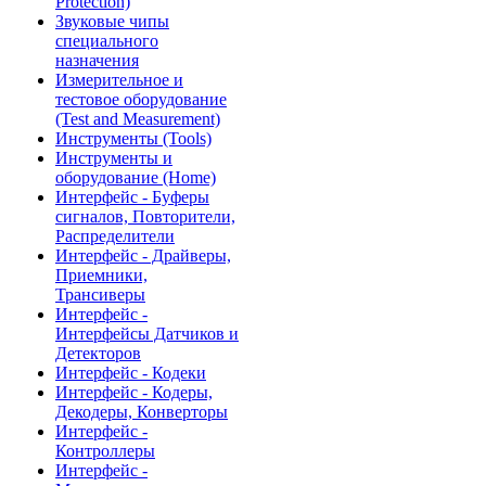
Protection)
Звуковые чипы
специального
назначения
Измерительное и
тестовое оборудование
(Test and Measurement)
Инструменты (Tools)
Инструменты и
оборудование (Home)
Интерфейс - Буферы
сигналов, Повторители,
Распределители
Интерфейс - Драйверы,
Приемники,
Трансиверы
Интерфейс -
Интерфейсы Датчиков и
Детекторов
Интерфейс - Кодеки
Интерфейс - Кодеры,
Декодеры, Конверторы
Интерфейс -
Контроллеры
Интерфейс -