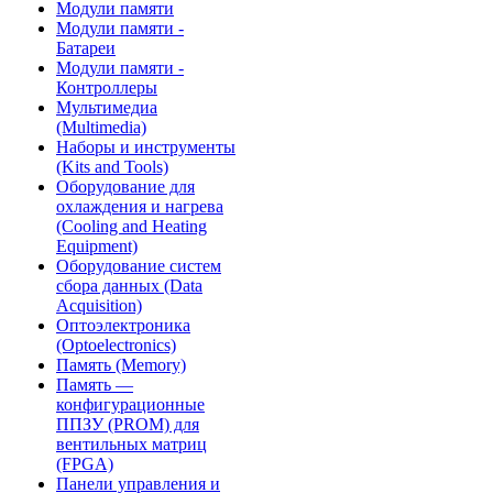
Модули памяти
Модули памяти -
Батареи
Модули памяти -
Контроллеры
Мультимедиа
(Multimedia)
Наборы и инструменты
(Kits and Tools)
Оборудование для
охлаждения и нагрева
(Cooling and Heating
Equipment)
Оборудование систем
сбора данных (Data
Acquisition)
Оптоэлектроника
(Optoelectronics)
Память (Memory)
Память —
конфигурационные
ППЗУ (PROM) для
вентильных матриц
(FPGA)
Панели управления и