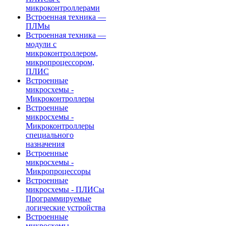
микроконтроллерами
Встроенная техника —
ПЛМы
Встроенная техника —
модули с
микроконтроллером,
микропроцессором,
ПЛИС
Встроенные
микросхемы -
Микроконтроллеры
Встроенные
микросхемы -
Микроконтроллеры
специального
назначения
Встроенные
микросхемы -
Микропроцессоры
Встроенные
микросхемы - ПЛИСы
Программируемые
логические устройства
Встроенные
микросхемы -