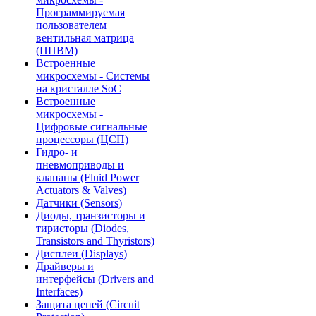
Программируемая
пользователем
вентильная матрица
(ППВМ)
Встроенные
микросхемы - Системы
на кристалле SoC
Встроенные
микросхемы -
Цифровые сигнальные
процессоры (ЦСП)
Гидро- и
пневмоприводы и
клапаны (Fluid Power
Actuators & Valves)
Датчики (Sensors)
Диоды, транзисторы и
тиристоры (Diodes,
Transistors and Thyristors)
Дисплеи (Displays)
Драйверы и
интерфейсы (Drivers and
Interfaces)
Защита цепей (Circuit