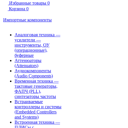
Избранные товары
0
Корзина
0
Импортные компоненты
Аналоговая техника —
усилители —
инструменты, ОУ
(операционные),
буферные
Аттенюаторы
(Attenuators)
Аудиокомпоненты
(Audio Components)
Временна́я техника —
тактовые генераторы,
ФАПЧ (PLL),
синтезаторы частоты
Встраиваемые
контроллеры и системы
(Embedded Controllers
and Systems)
Встроенная техника —
ПЛИСы с