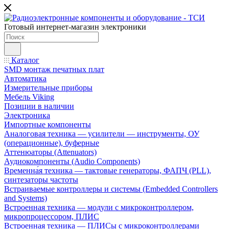
Готовый интернет-магазин электроники
Каталог
SMD монтаж печатных плат
Автоматика
Измерительные приборы
Мебель Viking
Позиции в наличии
Электроника
Импортные компоненты
Аналоговая техника — усилители — инструменты, ОУ
(операционные), буферные
Аттенюаторы (Attenuators)
Аудиокомпоненты (Audio Components)
Временна́я техника — тактовые генераторы, ФАПЧ (PLL),
синтезаторы частоты
Встраиваемые контроллеры и системы (Embedded Controllers
and Systems)
Встроенная техника — модули с микроконтроллером,
микропроцессором, ПЛИС
Встроенная техника — ПЛИСы с микроконтроллерами