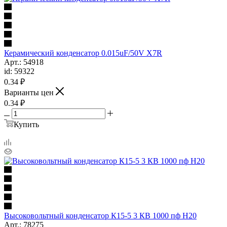
Керамический конденсатор 0.015uF/50V X7R
Арт.: 54918
id: 59322
0.34
₽
Варианты цен
0.34
₽
Купить
Высоковольтный конденсатор К15-5 3 КВ 1000 пф Н20
Арт.: 78275