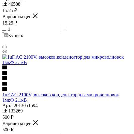
id: 46588
15.25
₽
Варианты цен
15.25
₽
Купить
1uF AC 2100V, высоков.конденсатор для микроволновок
1мкФ 2.1кВ
Арт.: 2013051594
id: 133269
500
₽
Варианты цен
500
₽