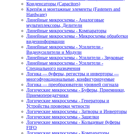
Конденсаторы (Capacitors)
Крепёж и монтажные элементы (Fasteners and
Hardware)
Линейные микросхемы - Аналоговые
мультиплексоры, Делители
Линейные микросхемы - Компараторы
Линейные микросхемы - Микросхемы обработки
видеоинформации
Линейные микросхемы - Усилители -
Видеоусилители и Модули
Линейные микросхемы - Усилители - Звуковые
Линейные микросхемы - Усилители -
Специального назначения
Логика — буферы, регистры и инверторы —
многофункциональные, конфигурируемые
Логика — преобразователи уровней сигнала
Логические микросхемы - Буферы, Приемники,
Приемопередатчики
Логические микросхемы - Генераторы и
Устройства проверки четности
Логические микросхемы - Затворы и Инверторы
Логические микросхемы - Защелки
Логические микросхемы - Кольцевые буферы
FIFO
Логические микросхемы - Компараторы