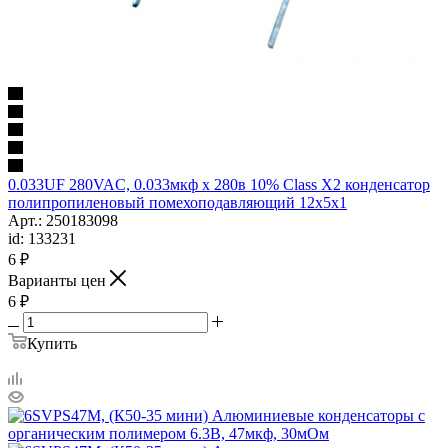
0.033UF 280VAC, 0.033мкф х 280в 10% Class X2 конденсатор
полипропиленовый помехоподавляющий 12x5x1
Арт.: 250183098
id: 133231
6
₽
Варианты цен
6
₽
Купить