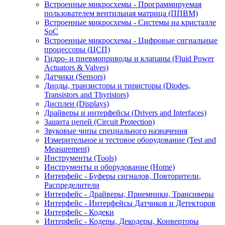
Встроенные микросхемы - Программируемая
пользователем вентильная матрица (ППВМ)
Встроенные микросхемы - Системы на кристалле
SoC
Встроенные микросхемы - Цифровые сигнальные
процессоры (ЦСП)
Гидро- и пневмоприводы и клапаны (Fluid Power
Actuators & Valves)
Датчики (Sensors)
Диоды, транзисторы и тиристоры (Diodes,
Transistors and Thyristors)
Дисплеи (Displays)
Драйверы и интерфейсы (Drivers and Interfaces)
Защита цепей (Circuit Protection)
Звуковые чипы специального назначения
Измерительное и тестовое оборудование (Test and
Measurement)
Инструменты (Tools)
Инструменты и оборудование (Home)
Интерфейс - Буферы сигналов, Повторители,
Распределители
Интерфейс - Драйверы, Приемники, Трансиверы
Интерфейс - Интерфейсы Датчиков и Детекторов
Интерфейс - Кодеки
Интерфейс - Кодеры, Декодеры, Конверторы