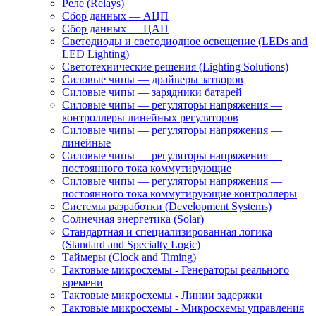
Реле (Relays)
Сбор данных — АЦП
Сбор данных — ЦАП
Светодиоды и светодиодное освещение (LEDs and
LED Lighting)
Светотехнические решения (Lighting Solutions)
Силовые чипы — драйверы затворов
Силовые чипы — зарядники батарей
Силовые чипы — регуляторы напряжения —
контроллеры линейных регуляторов
Силовые чипы — регуляторы напряжения —
линейные
Силовые чипы — регуляторы напряжения —
постоянного тока коммутирующие
Силовые чипы — регуляторы напряжения —
постоянного тока коммутирующие контроллеры
Системы разработки (Development Systems)
Солнечная энергетика (Solar)
Стандартная и специализированная логика
(Standard and Specialty Logic)
Таймеры (Clock and Timing)
Тактовые микросхемы - Генераторы реального
времени
Тактовые микросхемы - Линии задержки
Тактовые микросхемы - Микросхемы управления