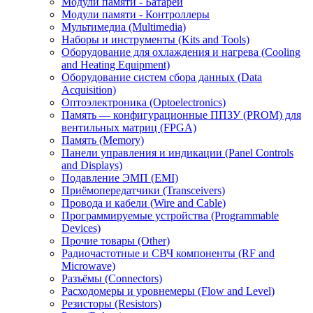
Модули памяти - Батареи
Модули памяти - Контроллеры
Мультимедиа (Multimedia)
Наборы и инструменты (Kits and Tools)
Оборудование для охлаждения и нагрева (Cooling
and Heating Equipment)
Оборудование систем сбора данных (Data
Acquisition)
Оптоэлектроника (Optoelectronics)
Память — конфигурационные ППЗУ (PROM) для
вентильных матриц (FPGA)
Память (Memory)
Панели управления и индикации (Panel Controls
and Displays)
Подавление ЭМП (EMI)
Приёмопередатчики (Transceivers)
Провода и кабели (Wire and Cable)
Программируемые устройства (Programmable
Devices)
Прочие товары (Other)
Радиочастотные и СВЧ компоненты (RF and
Microwave)
Разъёмы (Connectors)
Расходомеры и уровнемеры (Flow and Level)
Резисторы (Resistors)