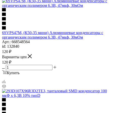
6SVPS47M, (К50-35 мини) Алюминиевые конденсаторы с
органическим полимером 6.3В, 47мкф, 30мОм
Арт.: 668548564
id: 132840
120
₽
Варианты цен
120
₽
Купить