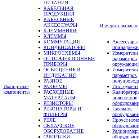
ПИТАНИЯ
КАБЕЛЬНАЯ
ПРОДУКЦИЯ
КАБЕЛЬНЫЕ
АКСЕССУАРЫ
Измерительные п
КЛЕММНИКИ
КЛЕММЫ
КОММУТАЦИЯ
Аксессуары
КОНДЕНСАТОРЫ
принадлежн
МИКРОСХЕМЫ
Измерители
ОПТОЭЛЕКТРОННЫЕ
параметров
ПРИБОРЫ
окружающей
ОСВЕЩЕНИЕ И
Измерители
ИНДИКАЦИЯ
параметров
РАЗНОЕ
полупровод
Импортные
РАЗЪЕМЫ
Инструмент
компоненты
РАСХОДНЫЕ
Калибратор
МАТЕРИАЛЫ
поверочное
РЕЗИСТОРЫ
оборудован
РЕЗОНАТОРЫ И
Паяльное
ФИЛЬТРЫ
оборудован
РЕЛЕ
Прочее изме
СКЛАДСКОЕ
оборудован
ОБОРУДОВАНИЕ
Радиоизмер
СЧЕТЧИКИ
оборудован