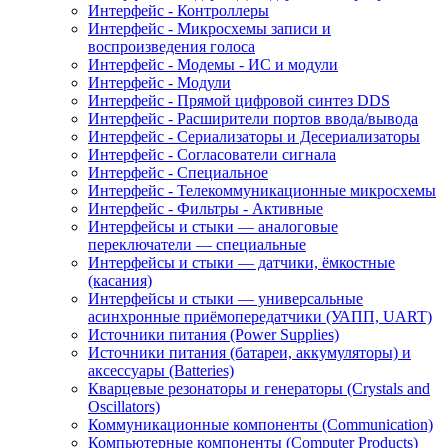
Интерфейс - Контроллеры
Интерфейс - Микросхемы записи и
воспроизведения голоса
Интерфейс - Модемы - ИС и модули
Интерфейс - Модули
Интерфейс - Прямой цифровой синтез DDS
Интерфейс - Расширители портов ввода/вывода
Интерфейс - Сериализаторы и Десериализаторы
Интерфейс - Согласователи сигнала
Интерфейс - Специальное
Интерфейс - Телекоммуникационные микросхемы
Интерфейс - Фильтры - Активные
Интерфейсы и стыки — аналоговые
переключатели — специальные
Интерфейсы и стыки — датчики, ёмкостные
(касания)
Интерфейсы и стыки — универсальные
асинхронные приёмопередатчики (УАПП, UART)
Источники питания (Power Supplies)
Источники питания (батареи, аккумуляторы) и
аксессуары (Batteries)
Кварцевые резонаторы и генераторы (Crystals and
Oscillators)
Коммуникационные компоненты (Communication)
Компьютерные компоненты (Computer Products)