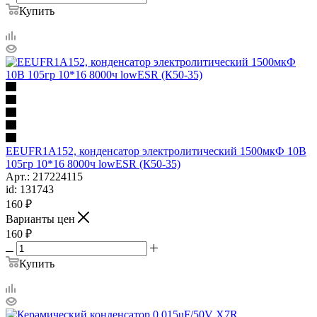
Купить
EEUFR1A152, конденсатор электролитический 1500мкФ 10В
105гр 10*16 8000ч lowESR (К50-35)
Арт.: 217224115
id: 131743
160
₽
Варианты цен
160
₽
Купить