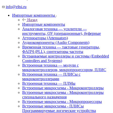
info@eltsi.ru
Импортные компоненты
Назад
Импортные компоненты
Аналоговая техника — усилители —
инструменты, ОУ (операционные), буферные
Аттенюаторы (Attenuators)
Аудиокомпоненты (Audio Components)
Временна́я техника — тактовые генераторы,
ФАПЧ (PLL), синтезаторы частоты
Встраиваемые контроллеры и системы (Embedded
Controllers and Systems)
Встроенная техника — модули с
микроконтроллером, микропроцессором, ПЛИС
Встроенная техника — ПЛИСы с
микроконтроллерами
Встроенная техника — ПЛМы
Встроенные микросхемы - Микроконтроллеры
Встроенные микросхемы - Микроконтроллеры
специального назначения
Встроенные микросхемы - Микропроцессоры
Встроенные микросхемы - ПЛИСы
Программируемые логические устройства