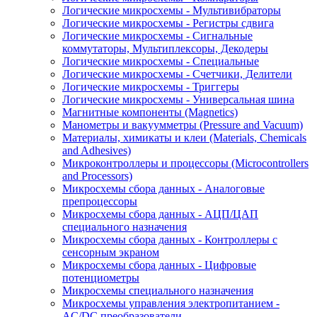
Логические микросхемы - Мультивибраторы
Логические микросхемы - Регистры сдвига
Логические микросхемы - Сигнальные
коммутаторы, Мультиплексоры, Декодеры
Логические микросхемы - Специальные
Логические микросхемы - Счетчики, Делители
Логические микросхемы - Триггеры
Логические микросхемы - Универсальная шина
Магнитные компоненты (Magnetics)
Манометры и вакуумметры (Pressure and Vacuum)
Материалы, химикаты и клеи (Materials, Chemicals
and Adhesives)
Микроконтроллеры и процессоры (Microcontrollers
and Processors)
Микросхемы сбора данных - Аналоговые
препроцессоры
Микросхемы сбора данных - АЦП/ЦАП
специального назначения
Микросхемы сбора данных - Контроллеры с
сенсорным экраном
Микросхемы сбора данных - Цифровые
потенциометры
Микросхемы специального назначения
Микросхемы управления электропитанием -
AC/DC преобразователи