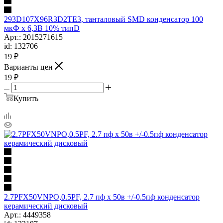
293D107X96R3D2TE3, танталовый SMD конденсатор 100
мкФ х 6,3В 10% типD
Арт.: 2015271615
id: 132706
19
₽
Варианты цен
19
₽
Купить
2.7PFX50VNPO,0.5PF, 2.7 пф х 50в +/-0.5пф конденсатор
керамический дисковый
Арт.: 4449358