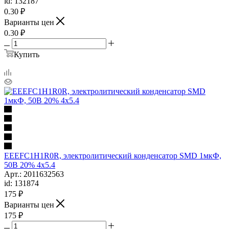
id: 132187
0.30
₽
Варианты цен
0.30
₽
Купить
EEEFC1H1R0R, электролитический конденсатор SMD 1мкФ,
50В 20% 4x5.4
Арт.: 2011632563
id: 131874
175
₽
Варианты цен
175
₽