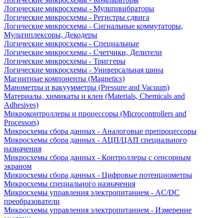
Логические микросхемы - Мультивибраторы
Логические микросхемы - Регистры сдвига
Логические микросхемы - Сигнальные коммутаторы,
Мультиплексоры, Декодеры
Логические микросхемы - Специальные
Логические микросхемы - Счетчики, Делители
Логические микросхемы - Триггеры
Логические микросхемы - Универсальная шина
Магнитные компоненты (Magnetics)
Манометры и вакуумметры (Pressure and Vacuum)
Материалы, химикаты и клеи (Materials, Chemicals and
Adhesives)
Микроконтроллеры и процессоры (Microcontrollers and
Processors)
Микросхемы сбора данных - Аналоговые препроцессоры
Микросхемы сбора данных - АЦП/ЦАП специального
назначения
Микросхемы сбора данных - Контроллеры с сенсорным
экраном
Микросхемы сбора данных - Цифровые потенциометры
Микросхемы специального назначения
Микросхемы управления электропитанием - AC/DC
преобразователи
Микросхемы управления электропитанием - Измерение