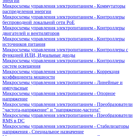
энергии
Микросхемы управления электропитанием - Коммутаторы
распределения энергии
Микросхемы управления электропитанием - Контроллеры
беспроводной локальной сети PoE
Микросхемы управления электропитанием - Контроллеры
двигателей и вентиляторов
Микросхемы управления электропитанием - Контроллеры
источников питания
Микросхемы управления электропитанием - Контроллеры с
функцией ИЛИ, Идеальные диоды
Микросхемы управления электропитанием - Контроллеры
систем освещения
Микросхемы управления электропитанием - Коррекция
коэффициента мощности
Микросхемы управления электропитанием - Линейные и
импульсные
Микросхемы управления электропитанием - Опорное
напряжение
Микросхемы управления электропитанием - Преобразователи
"частота-напряжение" и "напряжение-частота"
Микросхемы управления электропитанием - Преобразователи
RMS в DC
Микросхемы управления электропитанием - Стабилизаторы
напряжения - Специальное назначение