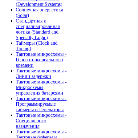
(Development Systems)
Солнечная энергетика
(Solar)
Стандартная и
специализированная
логика (Standard and
Specialty Logic)
Таймеры (Clock and
Timing)
Тактовые микросхемы -
Генераторы реального
времени
Тактовые микросхемы -
Линии задержки
Тактовые микросхемы -
Микросхемы
управления батареями
Тактовые микросхемы -
Программируемые
таймеры и Генераторы
Тактовые микросхемы -
Специального
назначения
Тактовые микросхемы -
Тактовые буферы и