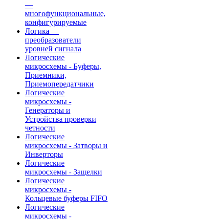
—
многофункциональные,
конфигурируемые
Логика —
преобразователи
уровней сигнала
Логические
микросхемы - Буферы,
Приемники,
Приемопередатчики
Логические
микросхемы -
Генераторы и
Устройства проверки
четности
Логические
микросхемы - Затворы и
Инверторы
Логические
микросхемы - Защелки
Логические
микросхемы -
Кольцевые буферы FIFO
Логические
микросхемы -