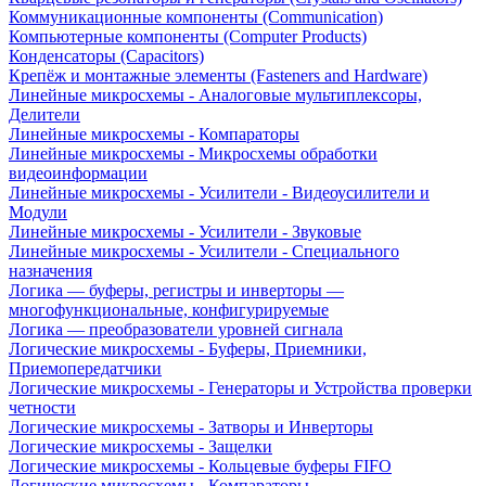
Коммуникационные компоненты (Communication)
Компьютерные компоненты (Computer Products)
Конденсаторы (Capacitors)
Крепёж и монтажные элементы (Fasteners and Hardware)
Линейные микросхемы - Аналоговые мультиплексоры,
Делители
Линейные микросхемы - Компараторы
Линейные микросхемы - Микросхемы обработки
видеоинформации
Линейные микросхемы - Усилители - Видеоусилители и
Модули
Линейные микросхемы - Усилители - Звуковые
Линейные микросхемы - Усилители - Специального
назначения
Логика — буферы, регистры и инверторы —
многофункциональные, конфигурируемые
Логика — преобразователи уровней сигнала
Логические микросхемы - Буферы, Приемники,
Приемопередатчики
Логические микросхемы - Генераторы и Устройства проверки
четности
Логические микросхемы - Затворы и Инверторы
Логические микросхемы - Защелки
Логические микросхемы - Кольцевые буферы FIFO
Логические микросхемы - Компараторы