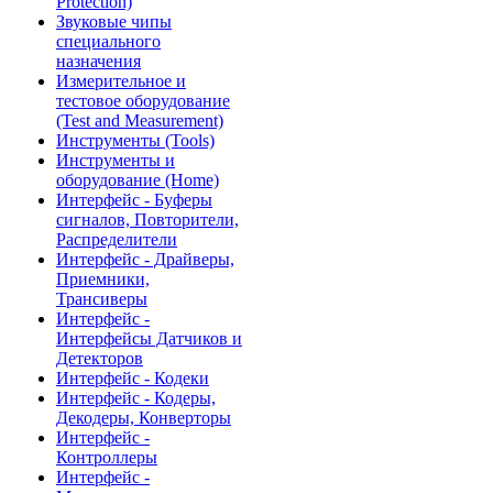
Protection)
Звуковые чипы
специального
назначения
Измерительное и
тестовое оборудование
(Test and Measurement)
Инструменты (Tools)
Инструменты и
оборудование (Home)
Интерфейс - Буферы
сигналов, Повторители,
Распределители
Интерфейс - Драйверы,
Приемники,
Трансиверы
Интерфейс -
Интерфейсы Датчиков и
Детекторов
Интерфейс - Кодеки
Интерфейс - Кодеры,
Декодеры, Конверторы
Интерфейс -
Контроллеры
Интерфейс -