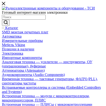
Готовый интернет-магазин электроники
Каталог
SMD монтаж печатных плат
Автоматика
Измерительные приборы
Мебель Viking
Позиции в наличии
Электроника
Импортные компоненты
Аналоговая техника — усилители — инструменты, ОУ
(операционные), буферные
Аттенюаторы (Attenuators)
Аудиокомпоненты (Audio Components)
Временна́я техника — тактовые генераторы, ФАПЧ (PLL),
синтезаторы частоты
Встраиваемые контроллеры и системы (Embedded Controllers
and Systems)
Встроенная техника — модули с микроконтроллером,
микропроцессором, ПЛИС
Встроенная техника — ПЛИСы с микроконтроллерами