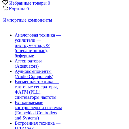
Избранные товары
0
Корзина
0
Импортные компоненты
Аналоговая техника —
усилители —
инструменты, ОУ
(операционные),
буферные
Аттенюаторы
(Attenuators)
Аудиокомпоненты
(Audio Components)
Временна́я техника —
тактовые генераторы,
ФАПЧ (PLL),
синтезаторы частоты
Встраиваемые
контроллеры и системы
(Embedded Controllers
and Systems)
Встроенная техника —
ПЛИСы с