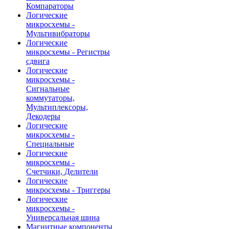
Компараторы
Логические
микросхемы -
Мультивибраторы
Логические
микросхемы - Регистры
сдвига
Логические
микросхемы -
Сигнальные
коммутаторы,
Мультиплексоры,
Декодеры
Логические
микросхемы -
Специальные
Логические
микросхемы -
Счетчики, Делители
Логические
микросхемы - Триггеры
Логические
микросхемы -
Универсальная шина
Магнитные компоненты