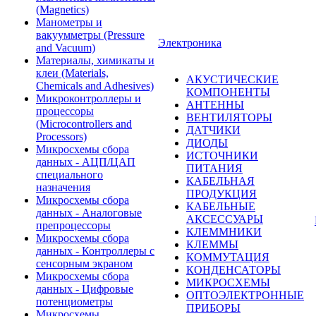
(Magnetics)
Манометры и
вакуумметры (Pressure
Электроника
and Vacuum)
Материалы, химикаты и
клеи (Materials,
АКУСТИЧЕСКИЕ
Chemicals and Adhesives)
КОМПОНЕНТЫ
Микроконтроллеры и
АНТЕННЫ
процессоры
ВЕНТИЛЯТОРЫ
(Microcontrollers and
ДАТЧИКИ
Processors)
ДИОДЫ
Микросхемы сбора
ИСТОЧНИКИ
данных - АЦП/ЦАП
ПИТАНИЯ
специального
КАБЕЛЬНАЯ
назначения
ПРОДУКЦИЯ
Микросхемы сбора
КАБЕЛЬНЫЕ
данных - Аналоговые
АКСЕССУАРЫ
препроцессоры
КЛЕММНИКИ
Микросхемы сбора
КЛЕММЫ
данных - Контроллеры с
КОММУТАЦИЯ
сенсорным экраном
КОНДЕНСАТОРЫ
Микросхемы сбора
МИКРОСХЕМЫ
данных - Цифровые
ОПТОЭЛЕКТРОННЫЕ
потенциометры
ПРИБОРЫ
Микросхемы