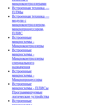
микроконтроллерами
Встроенная техника —
ПЛМы
Встроенная техника —
модули с
микроконтроллером,
микропроцессором,
ПЛИС
Встроенные
микросхемы -
Микроконтроллеры
Встроенные
микросхемы -
Микроконтроллеры
специального
назначения
Встроенные
микросхемы -
Микропроцессоры
Встроенные
микросхемы - ПЛИСы
Программируемые
логические устройства
Встроенные
микросхемы -