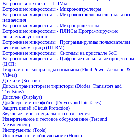
Встроенная техника — ПЛМы
Встроенные микросхемы - Микроконтроллеры
Встроенные микросхемы - Микроконтроллеры специального
назначения
Встроенные микросхемы - Микропроцессоры
Встроенные микросхемы - ПЛИСы Программируемые
логические устройства
Встроенные микросхемы - Программируемая пользователем
вентильная матрица (ППВМ)
Встроенные микросхемы - Системы на кристалле SoC
Встроенные микросхемы - Цифровые сигнальные процессоры
(ЦСП)
Гидро- и пневмоприводы и клапаны (Fluid Power Actuators &
Valves)
Датчики (Sensors)
Диоды, транзисторы и тиристоры (Diodes, Transistors and
Thyristors)
Дисплеи (Displays)
Драйверы и интерфейсы (Drivers and Interfaces)
Защита цепей (Circuit Protection)
Звуковые чипы специального назначения
Измерительное и тестовое оборудование (Test and
Measurement)
Инструменты (Tools)
Инструменты и оборудование (Home)