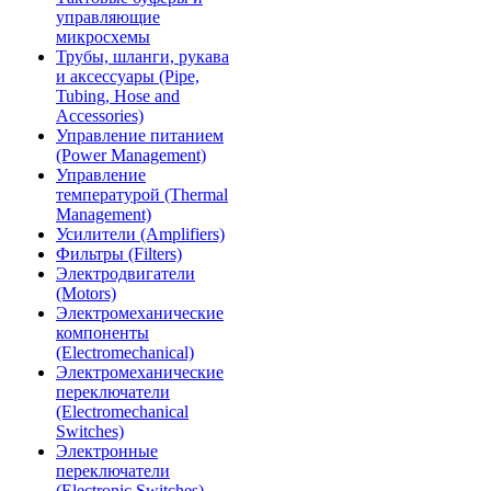
управляющие
микросхемы
Трубы, шланги, рукава
и аксессуары (Pipe,
Tubing, Hose and
Accessories)
Управление питанием
(Power Management)
Управление
температурой (Thermal
Management)
Усилители (Amplifiers)
Фильтры (Filters)
Электродвигатели
(Motors)
Электромеханические
компоненты
(Electromechanical)
Электромеханические
переключатели
(Electromechanical
Switches)
Электронные
переключатели
(Electronic Switches)