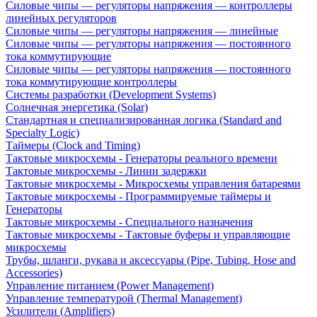
Силовые чипы — регуляторы напряжения — контроллеры
линейных регуляторов
Силовые чипы — регуляторы напряжения — линейные
Силовые чипы — регуляторы напряжения — постоянного
тока коммутирующие
Силовые чипы — регуляторы напряжения — постоянного
тока коммутирующие контроллеры
Системы разработки (Development Systems)
Солнечная энергетика (Solar)
Стандартная и специализированная логика (Standard and
Specialty Logic)
Таймеры (Clock and Timing)
Тактовые микросхемы - Генераторы реального времени
Тактовые микросхемы - Линии задержки
Тактовые микросхемы - Микросхемы управления батареями
Тактовые микросхемы - Программируемые таймеры и
Генераторы
Тактовые микросхемы - Специального назначения
Тактовые микросхемы - Тактовые буферы и управляющие
микросхемы
Трубы, шланги, рукава и аксессуары (Pipe, Tubing, Hose and
Accessories)
Управление питанием (Power Management)
Управление температурой (Thermal Management)
Усилители (Amplifiers)