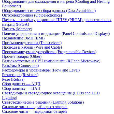
Оборудование для охлаждения и нагрева (Cooling and Heating
Equipment)
Оборудование систем сбора данных (Data Acquisition)
Оптоэлектроника (Optoelectronics)
Память — конфигурационные ППЗУ (PROM) для вентильных
матриц (FPGA)
Память (Memory)
Панели управления и индикации (Panel Controls and Displays)
Подавление ЭМП (EMI)
Приёмопередатчики (Transceivers)
Провода и кабели (Wire and Cable)
Программируемые устройства (Programmable Devices)
Прочие товары (Other)
Радиочастотные и СВЧ компоненты (RF and Microwave)
Разъёмы (Connectors)
Расходомеры и уровнемеры (Flow and Level)
Резисторы (Resistors)
Реле (Relays)
Сбор данных — АЦП
Сбор данных — ЦАП
Светодиоды и светодиодное освещение (LEDs and LED
Lighting)
Светотехнические решения (Lighting Solutions)
Силовые чипы — драйверы затворов
Силовые чипы — зарядники батарей