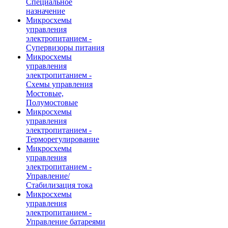
Специальное
назначение
Микросхемы
управления
электропитанием -
Супервизоры питания
Микросхемы
управления
электропитанием -
Схемы управления
Мостовые,
Полумостовые
Микросхемы
управления
электропитанием -
Терморегулирование
Микросхемы
управления
электропитанием -
Управление/
Стабилизация тока
Микросхемы
управления
электропитанием -
Управление батареями