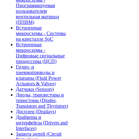
Программируемая
пользователем
вентильная матрица
(ППВМ)
Встроенные
микросхемы - Системы
на кристалле SoC
Встроенные
микросхемы -
Цифровые сигнальные
процессоры (ЦСП)
Гидро- и
пневмоприводы и
клапаны (Fluid Power
Actuators & Valves)
Датчики (Sensors)
Диоды, транзисторы и
тиристоры (Diodes,
Transistors and Thyristors)
Дисплеи (Displays)
Драйверы и
интерфейсы (Drivers and
Interfaces)
Защита цепей (Circuit