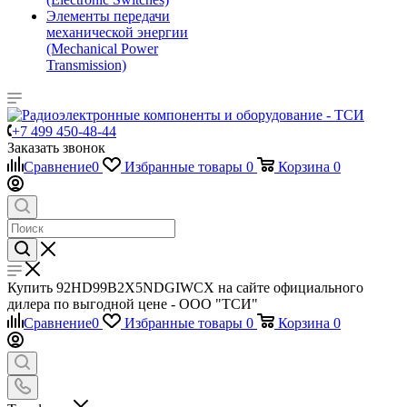
Элементы передачи
механической энергии
(Mechanical Power
Transmission)
+7 499 450-48-44
Заказать звонок
Сравнение
0
Избранные товары
0
Корзина
0
Купить 92HD99B2X5NDGIWCX на сайте официального
дилера по выгодной цене - ООО "ТСИ"
Сравнение
0
Избранные товары
0
Корзина
0