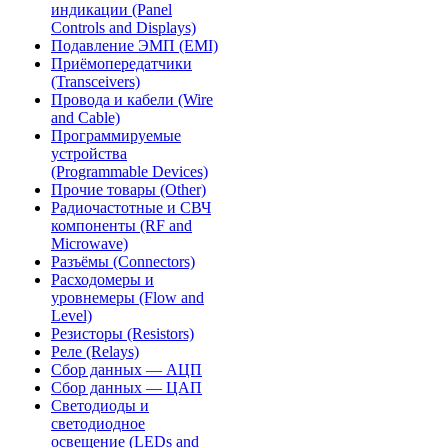
индикации (Panel
Controls and Displays)
Подавление ЭМП (EMI)
Приёмопередатчики
(Transceivers)
Провода и кабели (Wire
and Cable)
Программируемые
устройства
(Programmable Devices)
Прочие товары (Other)
Радиочастотные и СВЧ
компоненты (RF and
Microwave)
Разъёмы (Connectors)
Расходомеры и
уровнемеры (Flow and
Level)
Резисторы (Resistors)
Реле (Relays)
Сбор данных — АЦП
Сбор данных — ЦАП
Светодиоды и
светодиодное
освещение (LEDs and