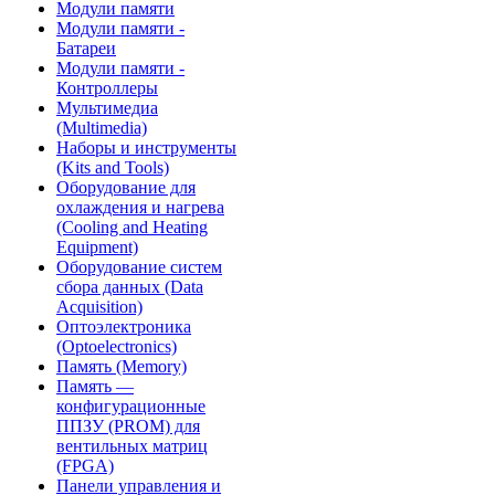
Модули памяти
Модули памяти -
Батареи
Модули памяти -
Контроллеры
Мультимедиа
(Multimedia)
Наборы и инструменты
(Kits and Tools)
Оборудование для
охлаждения и нагрева
(Cooling and Heating
Equipment)
Оборудование систем
сбора данных (Data
Acquisition)
Оптоэлектроника
(Optoelectronics)
Память (Memory)
Память —
конфигурационные
ППЗУ (PROM) для
вентильных матриц
(FPGA)
Панели управления и