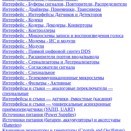
Интерфейс - Буферы сигналов, Повторители, Распределители
Интерфейс - Драйверы, Приемники, Трансиверы
Интерфейс - Интерфейсы Датчиков и Детекторов
Интерфейс - Кодеки
Интерфейс - Кодеры, Декодеры, Конверторы
Интерфейс - Контроллеры
Интерфейс - Микросхемы записи и воспроизведения голоса
Интерфейс - Модемы - ИС и модули
Интерфейс - Модули
Интерфейс - Прямой цифровой синтез DDS
Интерфейс - Расширители портов ввода/вывода
Интерфейс - Сериализаторы и Десериализаторы
Интерфейс - Согласователи сигнала
Интерфейс - Специальное
Интерфейс - Телекоммуникационные микросхемы
Интерфейс - Фильтры - Активные
Интерфейсы и стыки — аналоговые переключатели —
специальные
Интерфейсы и стыки — датчики, ёмкостные (касания)
Интерфейсы и стыки — универсальные асинхронные
приёмопередатчики (УАПП, UART)
Источники питания (Power Supplies)
Источники питания (батареи, аккумуляторы) и аксессуары
(Batteries)
Кварцевые резонаторы и генераторы (Crystals and Oscillators)