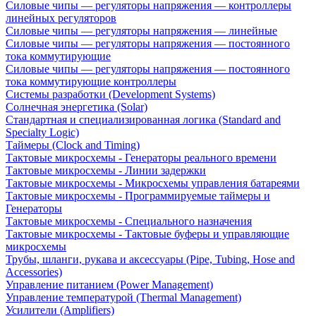
Силовые чипы — регуляторы напряжения — контроллеры
линейных регуляторов
Силовые чипы — регуляторы напряжения — линейные
Силовые чипы — регуляторы напряжения — постоянного
тока коммутирующие
Силовые чипы — регуляторы напряжения — постоянного
тока коммутирующие контроллеры
Системы разработки (Development Systems)
Солнечная энергетика (Solar)
Стандартная и специализированная логика (Standard and
Specialty Logic)
Таймеры (Clock and Timing)
Тактовые микросхемы - Генераторы реального времени
Тактовые микросхемы - Линии задержки
Тактовые микросхемы - Микросхемы управления батареями
Тактовые микросхемы - Программируемые таймеры и
Генераторы
Тактовые микросхемы - Специального назначения
Тактовые микросхемы - Тактовые буферы и управляющие
микросхемы
Трубы, шланги, рукава и аксессуары (Pipe, Tubing, Hose and
Accessories)
Управление питанием (Power Management)
Управление температурой (Thermal Management)
Усилители (Amplifiers)