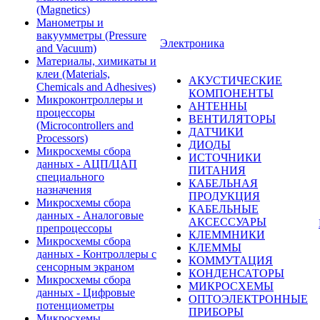
(Magnetics)
Манометры и
вакуумметры (Pressure
Электроника
and Vacuum)
Материалы, химикаты и
клеи (Materials,
АКУСТИЧЕСКИЕ
Chemicals and Adhesives)
КОМПОНЕНТЫ
Микроконтроллеры и
АНТЕННЫ
процессоры
ВЕНТИЛЯТОРЫ
(Microcontrollers and
ДАТЧИКИ
Processors)
ДИОДЫ
Микросхемы сбора
ИСТОЧНИКИ
данных - АЦП/ЦАП
ПИТАНИЯ
специального
КАБЕЛЬНАЯ
назначения
ПРОДУКЦИЯ
Микросхемы сбора
КАБЕЛЬНЫЕ
данных - Аналоговые
АКСЕССУАРЫ
препроцессоры
КЛЕММНИКИ
Микросхемы сбора
КЛЕММЫ
данных - Контроллеры с
КОММУТАЦИЯ
сенсорным экраном
КОНДЕНСАТОРЫ
Микросхемы сбора
МИКРОСХЕМЫ
данных - Цифровые
ОПТОЭЛЕКТРОННЫЕ
потенциометры
ПРИБОРЫ
Микросхемы