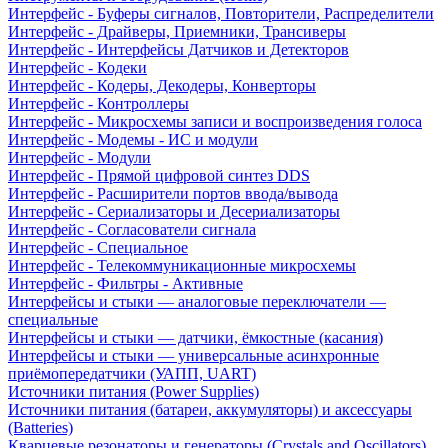
Интерфейс - Буферы сигналов, Повторители, Распределители
Интерфейс - Драйверы, Приемники, Трансиверы
Интерфейс - Интерфейсы Датчиков и Детекторов
Интерфейс - Кодеки
Интерфейс - Кодеры, Декодеры, Конверторы
Интерфейс - Контроллеры
Интерфейс - Микросхемы записи и воспроизведения голоса
Интерфейс - Модемы - ИС и модули
Интерфейс - Модули
Интерфейс - Прямой цифровой синтез DDS
Интерфейс - Расширители портов ввода/вывода
Интерфейс - Сериализаторы и Десериализаторы
Интерфейс - Согласователи сигнала
Интерфейс - Специальное
Интерфейс - Телекоммуникационные микросхемы
Интерфейс - Фильтры - Активные
Интерфейсы и стыки — аналоговые переключатели —
специальные
Интерфейсы и стыки — датчики, ёмкостные (касания)
Интерфейсы и стыки — универсальные асинхронные
приёмопередатчики (УАПП, UART)
Источники питания (Power Supplies)
Источники питания (батареи, аккумуляторы) и аксессуары
(Batteries)
Кварцевые резонаторы и генераторы (Crystals and Oscillators)