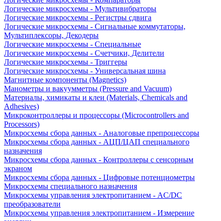
Логические микросхемы - Мультивибраторы
Логические микросхемы - Регистры сдвига
Логические микросхемы - Сигнальные коммутаторы,
Мультиплексоры, Декодеры
Логические микросхемы - Специальные
Логические микросхемы - Счетчики, Делители
Логические микросхемы - Триггеры
Логические микросхемы - Универсальная шина
Магнитные компоненты (Magnetics)
Манометры и вакуумметры (Pressure and Vacuum)
Материалы, химикаты и клеи (Materials, Chemicals and
Adhesives)
Микроконтроллеры и процессоры (Microcontrollers and
Processors)
Микросхемы сбора данных - Аналоговые препроцессоры
Микросхемы сбора данных - АЦП/ЦАП специального
назначения
Микросхемы сбора данных - Контроллеры с сенсорным
экраном
Микросхемы сбора данных - Цифровые потенциометры
Микросхемы специального назначения
Микросхемы управления электропитанием - AC/DC
преобразователи
Микросхемы управления электропитанием - Измерение