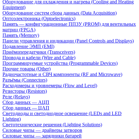
Оборудование для охлаждения и нагрева (Cooling and Heating
Equipment)
Оборудование систем сбора данных (Data Acquisition)
Оптоэлектроника (Optoelectronics)
Память — конфигурационные ППЗУ (PROM) для вентильных
матриц (FPGA)
Память (Memory)
Панели управления и индикации (Panel Controls and Displays)
Подавление ЭМП (EMI)
Приёмопередатчики (Transceivers)
Провода и кабели (Wire and Cable)
Программируемые устройства (Programmable Devices)
Прочие товары (Other)
Радиочастотные и СВЧ компоненты (RF and Microwave)
Разъёмы (Connectors)
Расходомеры и уровнемеры (Flow and Level)
Резисторы (Resistors)
Реле (Relays)
Сбор данных — АЦП
Сбор данных — ЦАП
Светодиоды и светодиодное освещение (LEDs and LED
Lighting)
Светотехнические решения (Lighting Solutions)
Силовые чипы — драйверы затворов
Силовые чипы — зарядники батарей