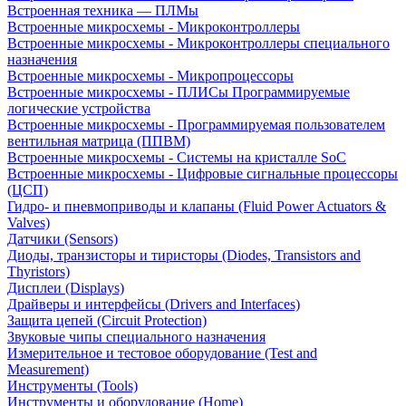
Встроенная техника — ПЛМы
Встроенные микросхемы - Микроконтроллеры
Встроенные микросхемы - Микроконтроллеры специального
назначения
Встроенные микросхемы - Микропроцессоры
Встроенные микросхемы - ПЛИСы Программируемые
логические устройства
Встроенные микросхемы - Программируемая пользователем
вентильная матрица (ППВМ)
Встроенные микросхемы - Системы на кристалле SoC
Встроенные микросхемы - Цифровые сигнальные процессоры
(ЦСП)
Гидро- и пневмоприводы и клапаны (Fluid Power Actuators &
Valves)
Датчики (Sensors)
Диоды, транзисторы и тиристоры (Diodes, Transistors and
Thyristors)
Дисплеи (Displays)
Драйверы и интерфейсы (Drivers and Interfaces)
Защита цепей (Circuit Protection)
Звуковые чипы специального назначения
Измерительное и тестовое оборудование (Test and
Measurement)
Инструменты (Tools)
Инструменты и оборудование (Home)