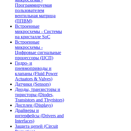
Программируемая
пользователем
вентильная матрица
(ППВМ)
Встроенные
микросхемы - Системы
на кристалле SoC
Встроенные
микросхемы -
Цифровые сигнальные
процессоры (ЦСП)
Гидро- и
пневмоприводы и
клапаны (Fluid Power
Actuators & Valves)
Датчики (Sensors)
Диоды, транзисторы и
тиристоры (Diodes,
Transistors and Thyristors)
Дисплеи (Displays)
Драйверы и
интерфейсы (Drivers and
Interfaces)
Защита цепей (Circuit