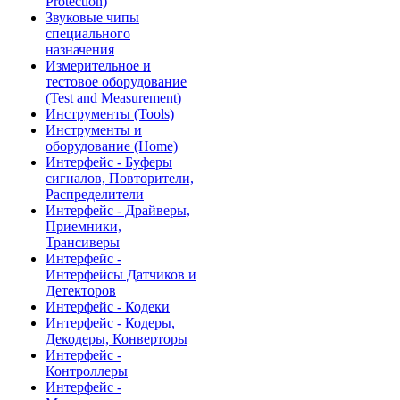
Protection)
Звуковые чипы
специального
назначения
Измерительное и
тестовое оборудование
(Test and Measurement)
Инструменты (Tools)
Инструменты и
оборудование (Home)
Интерфейс - Буферы
сигналов, Повторители,
Распределители
Интерфейс - Драйверы,
Приемники,
Трансиверы
Интерфейс -
Интерфейсы Датчиков и
Детекторов
Интерфейс - Кодеки
Интерфейс - Кодеры,
Декодеры, Конверторы
Интерфейс -
Контроллеры
Интерфейс -