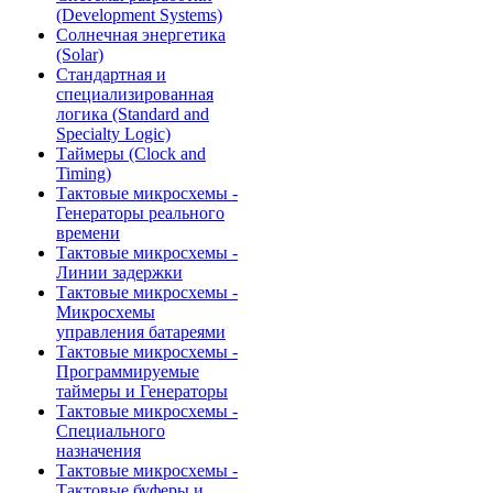
(Development Systems)
Солнечная энергетика
(Solar)
Стандартная и
специализированная
логика (Standard and
Specialty Logic)
Таймеры (Clock and
Timing)
Тактовые микросхемы -
Генераторы реального
времени
Тактовые микросхемы -
Линии задержки
Тактовые микросхемы -
Микросхемы
управления батареями
Тактовые микросхемы -
Программируемые
таймеры и Генераторы
Тактовые микросхемы -
Специального
назначения
Тактовые микросхемы -
Тактовые буферы и