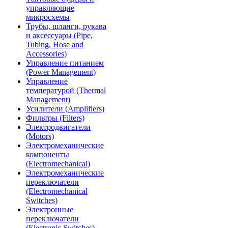
управляющие
микросхемы
Трубы, шланги, рукава
и аксессуары (Pipe,
Tubing, Hose and
Accessories)
Управление питанием
(Power Management)
Управление
температурой (Thermal
Management)
Усилители (Amplifiers)
Фильтры (Filters)
Электродвигатели
(Motors)
Электромеханические
компоненты
(Electromechanical)
Электромеханические
переключатели
(Electromechanical
Switches)
Электронные
переключатели
(Electronic Switches)