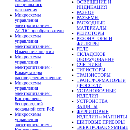
ОСВЕЩЕНИЕ И
специального
ИНДИКАЦИЯ
назначения
РАЗНОЕ
Микросхемы
РАЗЪЕМЫ
управления
РАСХОДНЫЕ
электропитанием -
МАТЕРИАЛЫ
AC/DC преобразователи
РЕЗИСТОРЫ
Микросхемы
РЕЗОНАТОРЫ И
управления
ФИЛЬТРЫ
электропитанием -
РЕЛЕ
Измерение энергии
СКЛАДСКОЕ
Микросхемы
ОБОРУДОВАНИЕ
управления
СЧЕТЧИКИ
электропитанием -
ТИРИСТОРЫ
Коммутаторы
ТРАНЗИСТОРЫ
распределения энергии
ТРАНСФОРМАТОРЫ и
Микросхемы
ДРОССЕЛИ
управления
УСТАНОВОЧНЫЕ
электропитанием -
ИЗДЕЛИЯ
Контроллеры
УСТРОЙСТВА
беспроводной
ЗАЩИТЫ
локальной сети PoE
ФЕРРИТОВЫЕ
Микросхемы
ИЗДЕЛИЯ и МАГНИТЫ
управления
ЩИТОВЫЕ ПРИБОРЫ
электропитанием -
ЭЛЕКТРОВАКУУМНЫЕ
Контроллеры