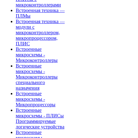
микроконтроллерами
Встроенная техника —
ПЛМы
Встроенная техника —
модули с
микроконтроллером,
микропроцессором,
ПЛИС
Встроенные
микросхемы -
Микроконтроллеры
Встроенные
микросхемы -
Микроконтроллеры
специального
назначения
Встроенные
микросхемы -
Микропроцессоры
Встроенные
микросхемы - ПЛИСы
Программируемые
логические устройства
Встроенные
микросхемы -