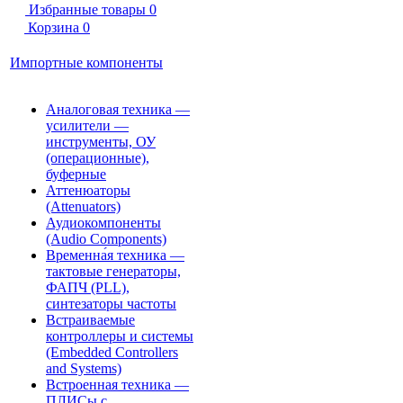
Избранные товары
0
Корзина
0
Импортные компоненты
Аналоговая техника —
усилители —
инструменты, ОУ
(операционные),
буферные
Аттенюаторы
(Attenuators)
Аудиокомпоненты
(Audio Components)
Временна́я техника —
тактовые генераторы,
ФАПЧ (PLL),
синтезаторы частоты
Встраиваемые
контроллеры и системы
(Embedded Controllers
and Systems)
Встроенная техника —
ПЛИСы с