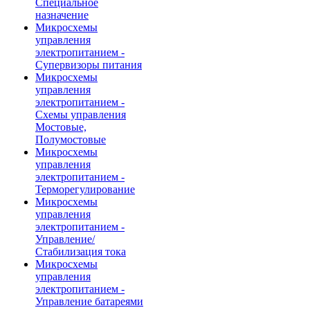
Специальное
назначение
Микросхемы
управления
электропитанием -
Супервизоры питания
Микросхемы
управления
электропитанием -
Схемы управления
Мостовые,
Полумостовые
Микросхемы
управления
электропитанием -
Терморегулирование
Микросхемы
управления
электропитанием -
Управление/
Стабилизация тока
Микросхемы
управления
электропитанием -
Управление батареями