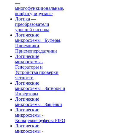
—
многофункциональные,
конфигурируемые
Логика —
преобразователи
уровней сигнала
Логические
микросхемы - Буферы,
Приемники,
Приемопередатчики
Логические
микросхемы -
Генераторы и
Устройства проверки
четности
Логические
микросхемы - Затворы и
Инверторы
Логические
микросхемы - Защелки
Логические
микросхемы -
Кольцевые буферы FIFO
Логические
микросхемы -