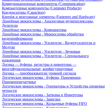
Коммуникационные компоненты (Communication)
Компьютерные компоненты (Computer Products)
Конденсаторы (Capacitors)
Крепёж и монтажные элементы (Fasteners and Hardware)
Линейные микросхемы - Аналоговые мультиплексоры,
Делители
Линейные микросхемы - Компараторы
Линейные микросхемы - Микросхемы обработки
видеоинформации
Линейные микросхемы - Усилители - Видеоусилители и
Модули
Линейные микросхемы - Усилители - Звуковые
Линейные микросхемы - Усилители - Специального
назначения
Логика — буферы, регистры и инверторы —
многофункциональные, конфигурируемые
Логика — преобразователи уровней сигнала
Логические микросхемы - Буферы, Приемники,
Приемопередатчики
Логические микросхемы - Генераторы и Устройства проверки
четности
Логические микросхемы - Затворы и Инверторы
Логические микросхемы - Защелки
Логические микросхемы - Кольцевые буферы FIFO
Логические микросхемы - Компараторы