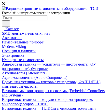
Готовый интернет-магазин электроники
Каталог
SMD монтаж печатных плат
Автоматика
Измерительные приборы
Мебель Viking
Позиции в наличии
Электроника
Импортные компоненты
Аналоговая техника — усилители — инструменты, ОУ
(операционные), буферные
Аттенюаторы (Attenuators)
Аудиокомпоненты (Audio Components)
Временна́я техника — тактовые генераторы, ФАПЧ (PLL),
синтезаторы частоты
Встраиваемые контроллеры и системы (Embedded Controllers
and Systems)
Встроенная техника — модули с микроконтроллером,
микропроцессором, ПЛИС
Встроенная техника — ПЛИСы с микроконтроллерами