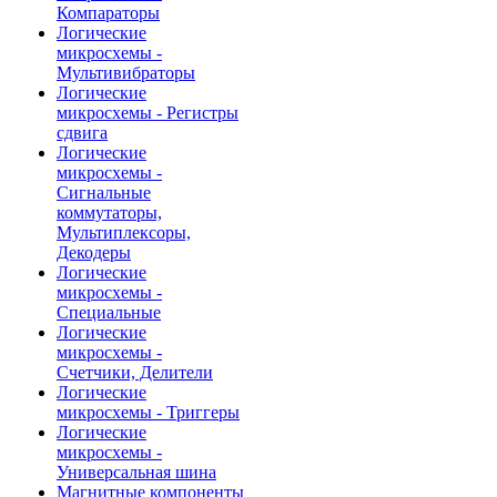
Компараторы
Логические
микросхемы -
Мультивибраторы
Логические
микросхемы - Регистры
сдвига
Логические
микросхемы -
Сигнальные
коммутаторы,
Мультиплексоры,
Декодеры
Логические
микросхемы -
Специальные
Логические
микросхемы -
Счетчики, Делители
Логические
микросхемы - Триггеры
Логические
микросхемы -
Универсальная шина
Магнитные компоненты