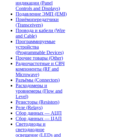
индикации (Panel
Controls and Displays)
Подавление ЭМП (EMI)
Приёмопередатчики
(Transceivers)
Провода и кабели (Wire
and Cable)
Программируемые
устройства
(Programmable Devices)
Прочие товары (Other)
Радиочастотные и СВЧ
компоненты (RF and
Microwave)
Разъёмы (Connectors)
Расходомеры и
уровнемеры (Flow and
Level)
Резисторы (Resistors)
Реле (Relays)
Сбор данных — АЦП
Сбор данных — ЦАП
Светодиоды и
светодиодное
освещение (LEDs and