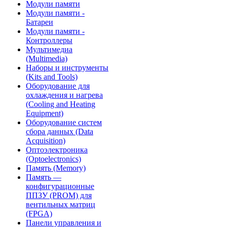
Модули памяти
Модули памяти -
Батареи
Модули памяти -
Контроллеры
Мультимедиа
(Multimedia)
Наборы и инструменты
(Kits and Tools)
Оборудование для
охлаждения и нагрева
(Cooling and Heating
Equipment)
Оборудование систем
сбора данных (Data
Acquisition)
Оптоэлектроника
(Optoelectronics)
Память (Memory)
Память —
конфигурационные
ППЗУ (PROM) для
вентильных матриц
(FPGA)
Панели управления и