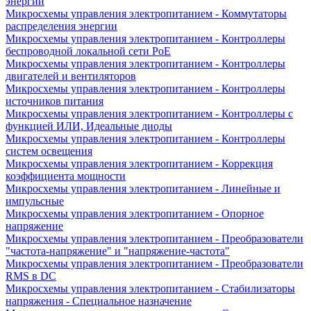
энергии
Микросхемы управления электропитанием - Коммутаторы
распределения энергии
Микросхемы управления электропитанием - Контроллеры
беспроводной локальной сети PoE
Микросхемы управления электропитанием - Контроллеры
двигателей и вентиляторов
Микросхемы управления электропитанием - Контроллеры
источников питания
Микросхемы управления электропитанием - Контроллеры с
функцией ИЛИ, Идеальные диоды
Микросхемы управления электропитанием - Контроллеры
систем освещения
Микросхемы управления электропитанием - Коррекция
коэффициента мощности
Микросхемы управления электропитанием - Линейные и
импульсные
Микросхемы управления электропитанием - Опорное
напряжение
Микросхемы управления электропитанием - Преобразователи
"частота-напряжение" и "напряжение-частота"
Микросхемы управления электропитанием - Преобразователи
RMS в DC
Микросхемы управления электропитанием - Стабилизаторы
напряжения - Специальное назначение