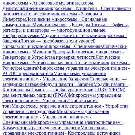
микросхемы - Аналоговые мультиплексоры,
Делители
Линейные микросхемы - Усилители - Специального
назначения
Логические микросхемы - Затворы и
Инверторы
Логические микросхемы - Сигнальные
коммутаторы, Мультиплексоры, Декодеры
Логика — буферы,
регистры и инверторы — многофункциональные,
конфигурируемые
Модули памяти
Логические микросхемы -
Защелки
Логика — преобразователи уровней
сигнала
Логические микросхемы - Специальные
Логические
микросхемы - Мультивибраторы
Логические микросхемы -
Генераторы и Устройства проверки четности
Логические
микросхемы - Универсальная шина
Логические микросхемы -
Регистры сдвига
Микросхемы управления электропитанием -
AC/DC преобразователи
Микросхемы управления
электропитанием - Управление батареями
Силовые чипы —
зарядники батарей
Модули памяти - Батареи
Модули памяти -
Контроллеры
Память — конфигурационные ППЗУ (PROM)
для вентильных матриц (FPGA)
Микросхемы управления
электропитанием - Управление/Стабилизация
тока
Микросхемы управления электропитанием - Устройства
управления светодиодами
Микросхемы управления
электропитанием - Управление питанием -
Специальные
Микросхемы управления электропитанием -
Коммутаторы распределения энергии
Микросхемы
управления электропитанием - Контроллеры источников