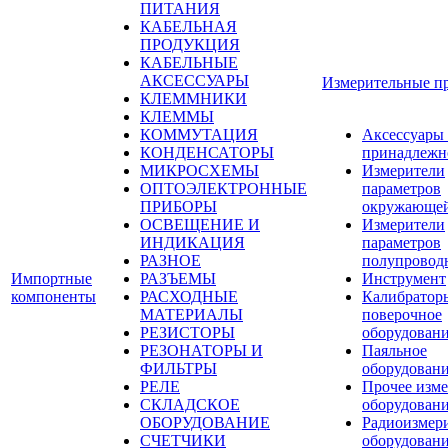
ПИТАНИЯ
КАБЕЛЬНАЯ
ПРОДУКЦИЯ
КАБЕЛЬНЫЕ
АКСЕССУАРЫ
Измерительные п
КЛЕММНИКИ
КЛЕММЫ
КОММУТАЦИЯ
Аксессуары
КОНДЕНСАТОРЫ
принадлежн
МИКРОСХЕМЫ
Измерители
ОПТОЭЛЕКТРОННЫЕ
параметров
ПРИБОРЫ
окружающей
ОСВЕЩЕНИЕ И
Измерители
ИНДИКАЦИЯ
параметров
РАЗНОЕ
полупровод
Импортные
РАЗЪЕМЫ
Инструмент
компоненты
РАСХОДНЫЕ
Калибратор
МАТЕРИАЛЫ
поверочное
РЕЗИСТОРЫ
оборудован
РЕЗОНАТОРЫ И
Паяльное
ФИЛЬТРЫ
оборудован
РЕЛЕ
Прочее изме
СКЛАДСКОЕ
оборудован
ОБОРУДОВАНИЕ
Радиоизмер
СЧЕТЧИКИ
оборудован