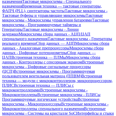
назначения
Тактовые микросхемы - Специального
назначения
Временна́я техника — тактовые генераторы,
ФАПЧ (PLL), синтезаторы частоты
Тактовые микросхемы -
Тактовые буферы и управляющие микросхемы
Тактовые
микросхемы - Микросхемы управления батареями
Тактовые
микросхемы - Программируемые таймеры и
Генераторы
Тактовые микросхемы - Линии
задержки
Микросхемы сбора данных - АЦП/ЦАП
специального назначения
Тактовые микросхемы - Генераторы
реального времени
Сбор данных — АЦП
Микросхемы сбора
данных - Аналоговые препроцессоры
Микросхемы сбора
данных - Цифровые потенциометры
Сбор данных —
ЦАП
Встроенная техника — ПЛМы
Микросхемы сбора
данных - Контроллеры с сенсорным экраном
Встроенные
микросхемы - Цифровые сигнальные процессоры
(ЦСП)
Встроенные микросхемы - Программируемая
пользователем вентильная матрица (ППВМ)
Встроенная
техника — модули с микроконтроллером, микропроцессором,
ПЛИС
Встроенная техника — ПЛИСы с
микроконтроллерами
Встроенные микросхемы -
Микроконтроллеры
Встроенные микросхемы - ПЛИСы
Программируемые логические устройства
Встроенные
микросхемы - Микропроцессоры
Встроенные микросхемы -
Микроконтроллеры специального назначения
Встроенные
микросхемы - Системы на кристалле SoC
Интерфейсы и стыки