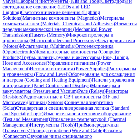
Valves)
Наборы и инструменты (Kits and Tools)
Светодиоды и
светодиодное освещение (LEDs and LED
Lighting)
Светотехнические решения (Lighting
Solutions)
Магнитные компоненты (Magnetics)
Материалы,
химикаты и клеи (Materials, Chemicals and Adhesives)
Элементы
передачи механической энергии (Mechanical Power
Transmission)
Память (Memory)
Микроконтроллеры и
процессоры (Microcontrollers and Processors)
Электродвигатели
(Motors)
Мультимедиа (Multimedia)
Оптоэлектроника
(Optoelectronics)
Компьютерные компоненты (Computer
Products)
Трубы, шланги, рукава и аксессуары (Pipe, Tubing,
Hose and Accessories)
Управление питанием (Power
Management)
Источники питания (Power Supplies)
Расходомеры
и уровнемеры (Flow and Level)
Оборудование для охлаждения
и нагрева (Cooling and Heating Equipment)
Панели управления
и индикации (Panel Controls and Displays)
Манометры и
вакуумметры (Pressure and Vacuum)
Реле (Relays)
Резисторы
(Resistors)
Радиочастотные и СВЧ компоненты (RF and
Microwave)
Датчики (Sensors)
Солнечная энергетика
(Solar)
Стандартная и специализированная логика (Standard
and Specialty Logic)
Измерительное и тестовое оборудование
(Test and Measurement)
Управление температурой (Thermal
Management)
Инструменты (Tools)
Приёмопередатчики
(Transceivers)
Провода и кабели (Wire and Cable)
Разъёмы
(Connectors)
Звуковые чипы специального