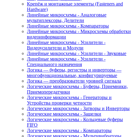
Крепёж и монтажные элементы (Fasteners and
Hardware)
Линейные микросхемы - Аналоговые
мультиплексоры, Делители
Линейные микросхемы - Компараторы
Линейные микросхемы - Микросхемы обработки
видеоинформации
Линейные микросхемы - Усилители -
Видеоусилители и Модули
Линейные микросхемы - Усилители - Звуковые
Линейные микросхемы - Усилители -
Специального назначения
Логика — буферы, регистры и инверторы —
многофункциональные, конфигурируемые
Логика — преобразователи уровней сигнала
Логические микросхемы - Буферы, Приемники,
Приемопередатчики
Логические микросхемы - Генераторы и
Устройства проверки четности
Логические микросхемы - Затворы и Инверторы
Логические микросхемы - Защелки
Логические микросхемы - Кольцевые буферы
FIFO
Логические микросхемы - Компараторы
Логические микросхемы - Мультивибраторы