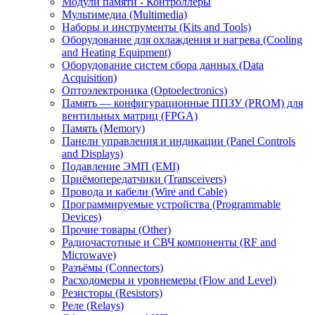
Модули памяти - Контроллеры
Мультимедиа (Multimedia)
Наборы и инструменты (Kits and Tools)
Оборудование для охлаждения и нагрева (Cooling
and Heating Equipment)
Оборудование систем сбора данных (Data
Acquisition)
Оптоэлектроника (Optoelectronics)
Память — конфигурационные ППЗУ (PROM) для
вентильных матриц (FPGA)
Память (Memory)
Панели управления и индикации (Panel Controls
and Displays)
Подавление ЭМП (EMI)
Приёмопередатчики (Transceivers)
Провода и кабели (Wire and Cable)
Программируемые устройства (Programmable
Devices)
Прочие товары (Other)
Радиочастотные и СВЧ компоненты (RF and
Microwave)
Разъёмы (Connectors)
Расходомеры и уровнемеры (Flow and Level)
Резисторы (Resistors)
Реле (Relays)