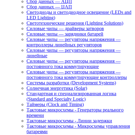
Сбор данных — АЦП
Сбор данных — ЦАП
Светодиоды и светодиодное освещение (LEDs and
LED Lighting)
Светотехнические решения (Lighting Solutions)
Силовые чипы — драйверы затворов
Силовые чипы — зарядники батарей
Силовые чипы — регуляторы напряжения —
контроллеры линейных регуляторов
Силовые чипы — регуляторы напряжения —
линейные
Силовые чипы — регуляторы напряжения —
постоянного тока коммутирующие
Силовые чипы — регуляторы напряжения —
постоянного тока коммутирующие контроллеры
Системы разработки (Development Systems)
Солнечная энергетика (Solar)
Стандартная и специализированная логика
(Standard and Specialty Logic)
Таймеры (Clock and Timing)
Тактовые микросхемы - Генераторы реального
времени
Тактовые микросхемы - Линии задержки
Тактовые микросхемы - Микросхемы управления
батареями