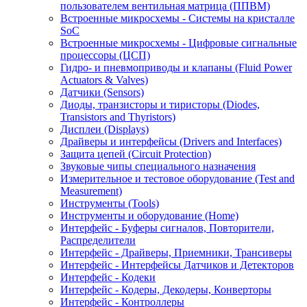
пользователем вентильная матрица (ППВМ)
Встроенные микросхемы - Системы на кристалле
SoC
Встроенные микросхемы - Цифровые сигнальные
процессоры (ЦСП)
Гидро- и пневмоприводы и клапаны (Fluid Power
Actuators & Valves)
Датчики (Sensors)
Диоды, транзисторы и тиристоры (Diodes,
Transistors and Thyristors)
Дисплеи (Displays)
Драйверы и интерфейсы (Drivers and Interfaces)
Защита цепей (Circuit Protection)
Звуковые чипы специального назначения
Измерительное и тестовое оборудование (Test and
Measurement)
Инструменты (Tools)
Инструменты и оборудование (Home)
Интерфейс - Буферы сигналов, Повторители,
Распределители
Интерфейс - Драйверы, Приемники, Трансиверы
Интерфейс - Интерфейсы Датчиков и Детекторов
Интерфейс - Кодеки
Интерфейс - Кодеры, Декодеры, Конверторы
Интерфейс - Контроллеры