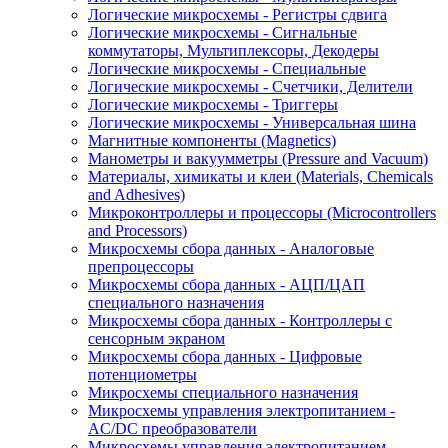
Логические микросхемы - Регистры сдвига
Логические микросхемы - Сигнальные
коммутаторы, Мультиплексоры, Декодеры
Логические микросхемы - Специальные
Логические микросхемы - Счетчики, Делители
Логические микросхемы - Триггеры
Логические микросхемы - Универсальная шина
Магнитные компоненты (Magnetics)
Манометры и вакуумметры (Pressure and Vacuum)
Материалы, химикаты и клеи (Materials, Chemicals
and Adhesives)
Микроконтроллеры и процессоры (Microcontrollers
and Processors)
Микросхемы сбора данных - Аналоговые
препроцессоры
Микросхемы сбора данных - АЦП/ЦАП
специального назначения
Микросхемы сбора данных - Контроллеры с
сенсорным экраном
Микросхемы сбора данных - Цифровые
потенциометры
Микросхемы специального назначения
Микросхемы управления электропитанием -
AC/DC преобразователи
Микросхемы управления электропитанием -