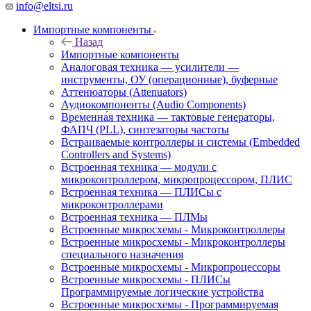
info@eltsi.ru
Импортные компоненты
Назад
Импортные компоненты
Аналоговая техника — усилители —
инструменты, ОУ (операционные), буферные
Аттенюаторы (Attenuators)
Аудиокомпоненты (Audio Components)
Временна́я техника — тактовые генераторы,
ФАПЧ (PLL), синтезаторы частоты
Встраиваемые контроллеры и системы (Embedded
Controllers and Systems)
Встроенная техника — модули с
микроконтроллером, микропроцессором, ПЛИС
Встроенная техника — ПЛИСы с
микроконтроллерами
Встроенная техника — ПЛМы
Встроенные микросхемы - Микроконтроллеры
Встроенные микросхемы - Микроконтроллеры
специального назначения
Встроенные микросхемы - Микропроцессоры
Встроенные микросхемы - ПЛИСы
Программируемые логические устройства
Встроенные микросхемы - Программируемая