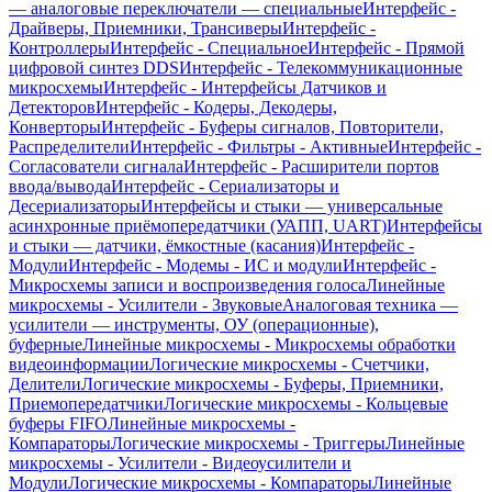
— аналоговые переключатели — специальные
Интерфейс -
Драйверы, Приемники, Трансиверы
Интерфейс -
Контроллеры
Интерфейс - Специальное
Интерфейс - Прямой
цифровой синтез DDS
Интерфейс - Телекоммуникационные
микросхемы
Интерфейс - Интерфейсы Датчиков и
Детекторов
Интерфейс - Кодеры, Декодеры,
Конверторы
Интерфейс - Буферы сигналов, Повторители,
Распределители
Интерфейс - Фильтры - Активные
Интерфейс -
Согласователи сигнала
Интерфейс - Расширители портов
ввода/вывода
Интерфейс - Сериализаторы и
Десериализаторы
Интерфейсы и стыки — универсальные
асинхронные приёмопередатчики (УАПП, UART)
Интерфейсы
и стыки — датчики, ёмкостные (касания)
Интерфейс -
Модули
Интерфейс - Модемы - ИС и модули
Интерфейс -
Микросхемы записи и воспроизведения голоса
Линейные
микросхемы - Усилители - Звуковые
Аналоговая техника —
усилители — инструменты, ОУ (операционные),
буферные
Линейные микросхемы - Микросхемы обработки
видеоинформации
Логические микросхемы - Счетчики,
Делители
Логические микросхемы - Буферы, Приемники,
Приемопередатчики
Логические микросхемы - Кольцевые
буферы FIFO
Линейные микросхемы -
Компараторы
Логические микросхемы - Триггеры
Линейные
микросхемы - Усилители - Видеоусилители и
Модули
Логические микросхемы - Компараторы
Линейные