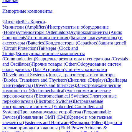
Главная
—
Импортные компоненты
—
Интерфейс - Кодеки
Усилители (Amplifiers)
Инструменты и оборудование
(Home)
Аттенюаторы (Attenuators)
Аудиокомпоненты (Audio
Components)
Источники питания (батареи, аккумуляторы) и
аксессуары (Batteries)
Конденсаторы (Capacitors)
Защита цепей
(Circuit Protection)
Таймеры (Clock and
Timing)
Коммуникационные компоненты
(Communication)
Кварцевые резонаторы и генераторы (Crystals
and Oscillators)
Прочие товары (Other)
Оборудование систем
сбора данных (Data Acquisition)
Системы разработки
(Development Systems)
Диоды, транзисторы и тиристоры
(Diodes, Transistors and Thyristors)
Дисплеи (Displays)
Драйверы
и интерфейсы (Drivers and Interfaces)
Электромеханические
компоненты (Electromechanical)
Электромеханические
переключатели (Electromechanical Switches)
Электронные
переключатели (Electronic Switches)
Встраиваемые
контроллеры и системы (Embedded Controllers and
Systems)
Программируемые устройства (Programmable
Devices)
Подавление ЭМП (EMI)
Крепёж и монтажные
элементы (Fasteners and Hardware)
Фильтры (Filters)
Гидро- и
пневмоприводы и клапаны (Fluid Power Actuators &