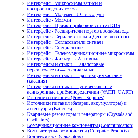
Интерфейс - Микросхемы записи и
воспроизведения голоса
Интерфейс - Модемы - ИС и модули
Интерфейс - Модули
Интерфейс - Прямой цифровой синтез DDS
Интерфейс - Расширители портов ввода/вывода
Интерфейс - Сериализаторы и Десериализаторы
Интерфейс - Согласователи сигнала
Интерфейс - Специальное
Интерфейс - Телекоммуникационные микросхемы
Интерфейс - Фильтры - Активные
Интерфейсы и стыки — аналоговые
переключатели — специальные
Интерфейсы и стыки — датчики, ёмкостные
(касания)
Интерфейсы и стыки — универсальные
асинхронные приёмопередатчики (УАПП, UART)
Источники питания (Power Supplies)
Источники питания (батареи, аккумуляторы) и
аксессуары (Batteries)
Кварцевые резонаторы и генераторы (Crystals and
Oscillators)
Коммуникационные компоненты (Communication)
Компьютерные компоненты (Computer Products)
Конденсаторы (Capacitors)