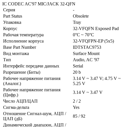
IC CODEC AC'97 MIC/JACK 32-QFN
Серия
-
Part Status
Obsolete
Упаковка
Tray
Корпус
32-VFQFN Exposed Pad
Рабочая температура
0°C ~ 70°C
Исполнение корпуса
32-VFQFPN-EP (5x5)
Base Part Number
IDTSTAC9753
Вид монтажа
Surface Mount
Тип
Audio, AC '97
Интерфейс передачи данных
Serial
Разрешение (Биты)
20 b
Рабочее напряжение питания
3.14 V ~ 3.47 V; 4.75 V ~
(Аналог.)
5.25 V
Рабочее напряжение питания
3.14 V ~ 3.47 V
(Цифр.)
Число АЦП/ЦАП
2 / 2
Сигма-дельта
Yes
Отношение Сигнал-шум, АЦП /
85 / 92
ЦАП (дБ)
Динамический диапазон, АЦП /