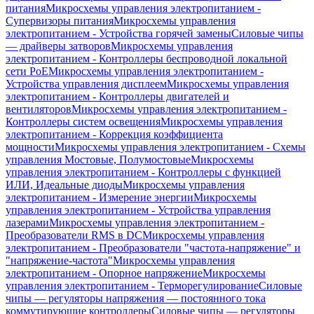
питания
Микросхемы управления электропитанием -
Супервизоры питания
Микросхемы управления
электропитанием - Устройства горячей замены
Силовые чипы
— драйверы затворов
Микросхемы управления
электропитанием - Контроллеры беспроводной локальной
сети PoE
Микросхемы управления электропитанием -
Устройства управления дисплеем
Микросхемы управления
электропитанием - Контроллеры двигателей и
вентиляторов
Микросхемы управления электропитанием -
Контроллеры систем освещения
Микросхемы управления
электропитанием - Коррекция коэффициента
мощности
Микросхемы управления электропитанием - Схемы
управления Мостовые, Полумостовые
Микросхемы
управления электропитанием - Контроллеры с функцией
ИЛИ, Идеальные диоды
Микросхемы управления
электропитанием - Измерение энергии
Микросхемы
управления электропитанием - Устройства управления
лазерами
Микросхемы управления электропитанием -
Преобразователи RMS в DC
Микросхемы управления
электропитанием - Преобразователи "частота-напряжение" и
"напряжение-частота"
Микросхемы управления
электропитанием - Опорное напряжение
Микросхемы
управления электропитанием - Терморегулирование
Силовые
чипы — регуляторы напряжения — постоянного тока
коммутирующие контроллеры
Силовые чипы — регуляторы