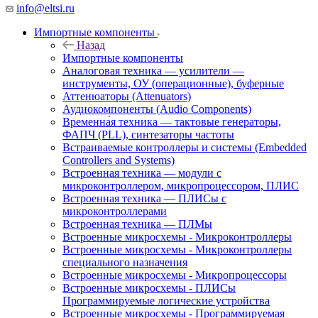
ЭЛЕКТРОНИКА
ЭЛЕКТР
info@eltsi.ru
матрица
(ЦСП)
УСТРОЙ
(ППВМ)
Импортные компоненты
Гидро- и
Назад
пневмоприводы
Импортные компоненты
и клапаны
Аналоговая техника — усилители —
(Fluid
инструменты, ОУ (операционные), буферные
Аттенюаторы (Attenuators)
Power
Аудиокомпоненты (Audio Components)
Actuators
Временна́я техника — тактовые генераторы,
& Valves)
ФАПЧ (PLL), синтезаторы частоты
Встраиваемые контроллеры и системы (Embedded
Датчики
Диоды,
Дисплеи
Controllers and Systems)
(Sensors)
транзисторы
(Displays)
Встроенная техника — модули с
и
микроконтроллером, микропроцессором, ПЛИС
тиристоры
Драйверы
Встроенная техника — ПЛИСы с
(Diodes,
микроконтроллерами
и
Встроенная техника — ПЛМы
Transistors
интерфейсы
Встроенные микросхемы - Микроконтроллеры
and
(Drivers
Встроенные микросхемы - Микроконтроллеры
Thyristors)
and
специального назначения
Interfaces)
Встроенные микросхемы - Микропроцессоры
Встроенные микросхемы - ПЛИСы
Защита
Звуковые
Измерительное
Программируемые логические устройства
цепей
чипы
и тестовое
Встроенные микросхемы - Программируемая