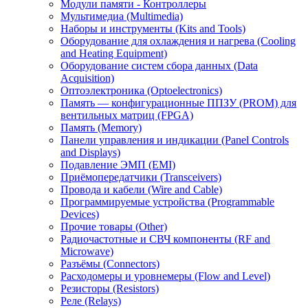
Модули памяти - Контроллеры
Логические
Мультимедиа (Multimedia)
микросхемы
Наборы и инструменты (Kits and Tools)
-
Оборудование для охлаждения и нагрева (Cooling
Сигнальные
and Heating Equipment)
коммутаторы,
Оборудование систем сбора данных (Data
Мультиплексоры,
Acquisition)
Декодеры
Оптоэлектроника (Optoelectronics)
Память — конфигурационные ППЗУ (PROM) для
Логические
Логические
Логические
вентильных матриц (FPGA)
Память (Memory)
микросхемы
микросхемы
микросхемы
Панели управления и индикации (Panel Controls
-
-
- Триггеры
and Displays)
Специальные
Счетчики,
Подавление ЭМП (EMI)
Делители
Логические
Приёмопередатчики (Transceivers)
микросхемы
Провода и кабели (Wire and Cable)
-
Программируемые устройства (Programmable
Универсальная
Devices)
шина
Прочие товары (Other)
Радиочастотные и СВЧ компоненты (RF and
Microwave)
Магнитные
Манометры
Материалы,
Разъёмы (Connectors)
компоненты
и
химикаты
Расходомеры и уровнемеры (Flow and Level)
(Magnetics)
вакуумметры
и клеи
Резисторы (Resistors)
(Pressure
(Materials,
Реле (Relays)
and
Chemicals