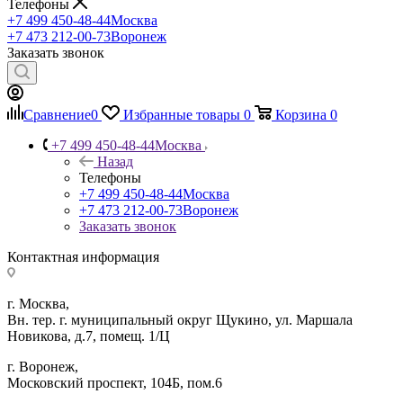
Телефоны
микроконтроллером,
+7 499 450-48-44
Москва
РАЗЪЕМЫ
РАСХОД
микропроцессором,
+7 473 212-00-73
Воронеж
МАТЕРИ
Заказать звонок
ПЛИС
Встроенные
Встроенные
Встроенные
микросхемы
микросхемы
микросхемы
Сравнение
0
Избранные товары
0
Корзина
0
-
-
-
РЕЛЕ
СКЛАДС
Микроконтроллеры
Микроконтроллеры
Микропроцессоры
+7 499 450-48-44
Москва
ОБОРУД
Назад
специального
Телефоны
назначения
Встроенные
+7 499 450-48-44
Москва
микросхемы
ТРАНЗИСТОРЫ
ТРАНСФ
+7 473 212-00-73
Воронеж
- ПЛИСы
и
Заказать звонок
Программируемые
ДРОССЕ
логические
Контактная информация
устройства
г. Москва,
Встроенные
Встроенные
Встроенные
ФЕРРИТОВЫЕ
ЩИТОВ
Вн. тер. г. муниципальный округ Щукино, ул. Маршала
микросхемы
микросхемы
микросхемы
ИЗДЕЛИЯ
ПРИБОР
Новикова, д.7, помещ. 1/Ц
-
- Системы
-
и
Программируемая
на
Цифровые
г. Воронеж,
МАГНИТЫ
ЭЛЕКТР
пользователем
кристалле
сигнальные
​Московский проспект, 104Б, пом.6
вентильная
SoC
процессоры