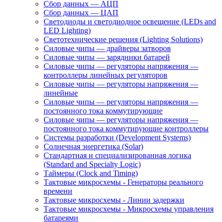
Сбор данных — АЦП
Vacuum)
and
Сбор данных — ЦАП
Adhesives)
Светодиоды и светодиодное освещение (LEDs and
LED Lighting)
Светотехнические решения (Lighting Solutions)
Микроконтроллеры
Силовые чипы — драйверы затворов
и
Силовые чипы — зарядники батарей
процессоры
Силовые чипы — регуляторы напряжения —
(Microcontrollers
контроллеры линейных регуляторов
and
Силовые чипы — регуляторы напряжения —
Processors)
линейные
Силовые чипы — регуляторы напряжения —
Микросхемы
Микросхемы
Микросхемы
постоянного тока коммутирующие
Силовые чипы — регуляторы напряжения —
сбора
сбора
сбора
постоянного тока коммутирующие контроллеры
данных -
данных -
данных -
Системы разработки (Development Systems)
АЦП/ЦАП
Аналоговые
Контроллеры
Солнечная энергетика (Solar)
специального
препроцессоры
с
Стандартная и специализированная логика
назначения
сенсорным
(Standard and Specialty Logic)
экраном
Таймеры (Clock and Timing)
Тактовые микросхемы - Генераторы реального
Микросхемы
времени
Тактовые микросхемы - Линии задержки
сбора
Тактовые микросхемы - Микросхемы управления
данных -
батареями
Цифровые