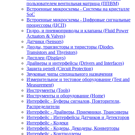
(Circuit
специального
оборудование
пользователем вентильная матрица (ППВМ)
Встроенные микросхемы - Системы на кристалле
Protection)
назначения
(Test and
SoC
Measurement)
Встроенные микросхемы - Цифровые сигнальные
процессоры (ЦСП)
Инструменты
Гидро- и пневмоприводы и клапаны (Fluid Power
(Tools)
Actuators & Valves)
Датчики (Sensors)
Инструменты
Интерфейс
Интерфейс
Диоды, транзисторы и тиристоры (Diodes,
и
- Буферы
-
Transistors and Thyristors)
Дисплеи (Displays)
оборудование
сигналов,
Драйверы,
Драйверы и интерфейсы (Drivers and Interfaces)
(Home)
Повторители,
Приемники,
Защита цепей (Circuit Protection)
Распределители
Трансиверы
Звуковые чипы специального назначения
Измерительное и тестовое оборудование (Test and
Интерфейс
Measurement)
-
Инструменты (Tools)
Интерфейсы
Инструменты и оборудование (Home)
Датчиков и
Интерфейс - Буферы сигналов, Повторители,
Распределители
Детекторов
Интерфейс - Драйверы, Приемники, Трансиверы
Интерфейс - Интерфейсы Датчиков и Детекторов
Интерфейс
Интерфейс
Интерфейс
Интерфейс - Кодеки
- Кодеки
- Кодеры,
-
Интерфейс - Кодеры, Декодеры, Конверторы
Декодеры,
Контроллеры
Интерфейс - Контроллеры