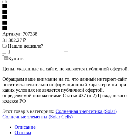
-
- Тактовые
рукава и
Специального
буферы и
аксессуары
назначения
управляющие
(Pipe,
микросхемы
Tubing,
Hose and
Accessories)
Артикул:
707338
31 302.27
₽
Управление
Нашли дешевле?
питанием
(Power
Купить
Management)
Цены, указанные на сайте, не являются публичной офертой.
Управление
Усилители
Фильтры
Обращаем ваше внимание на то, что данный интернет-сайт
температурой
(Amplifiers)
(Filters)
носит исключительно информационный характер и ни при
(Thermal
каких условиях не является публичной офертой,
Management)
Электродвигатели
определяемой положениями Статьи 437 (п.2) Гражданского
(Motors)
кодекса РФ
Этот товар в категориях:
Солнечная энергетика (Solar)
Электромеханические
Электромеханические
Электронные
Солнечные элементы (Solar Cells)
компоненты
переключатели
переключатели
(Electromechanical)
(Electromechanical
(Electronic
Описание
Switches)
Switches)
Отзывы