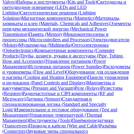
Valves)
Наборы и инструменты (Kits and Tools)
Светодиоды и
электропитанием
светодиодное освещение (LEDs and LED
-
Lighting)
Светотехнические решения (Lighting
Устройства
Solutions)
Магнитные компоненты (Magnetics)
Материалы,
управления
химикаты и клеи (Materials, Chemicals and Adhesives)
Элементы
лазерами
передачи механической энергии (Mechanical Power
Transmission)
Память (Memory)
Микроконтроллеры и
процессоры (Microcontrollers and Processors)
Электродвигатели
Микросхемы
Модули
Модули
(Motors)
Мультимедиа (Multimedia)
Оптоэлектроника
управления
памяти
памяти -
(Optoelectronics)
Компьютерные компоненты (Computer
электропитанием
Батареи
Products)
Трубы, шланги, рукава и аксессуары (Pipe, Tubing,
-
Hose and Accessories)
Управление питанием (Power
Устройства
Модули
Management)
Источники питания (Power Supplies)
Расходомеры
управления
памяти -
и уровнемеры (Flow and Level)
Оборудование для охлаждения
светодиодами
Контроллеры
и нагрева (Cooling and Heating Equipment)
Панели управления
и индикации (Panel Controls and Displays)
Манометры и
вакуумметры (Pressure and Vacuum)
Реле (Relays)
Резисторы
Мультимедиа
Наборы и
Оборудование
(Resistors)
Радиочастотные и СВЧ компоненты (RF and
(Multimedia)
инструменты
для
Microwave)
Датчики (Sensors)
Стандартная и
(Kits and
охлаждения
специализированная логика (Standard and Specialty
Tools)
и нагрева
Logic)
Измерительное и тестовое оборудование (Test and
(Cooling
Measurement)
Управление температурой (Thermal
and
Management)
Инструменты (Tools)
Приёмопередатчики
Heating
(Transceivers)
Провода и кабели (Wire and Cable)
Разъёмы
(Connectors)
Звуковые чипы специального
Equipment)