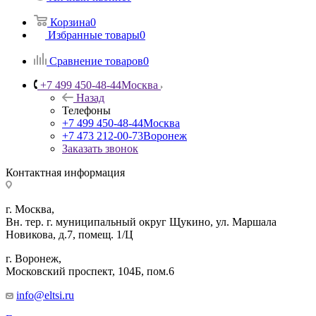
- Опорное
напряжение
Корзина
0
Избранные товары
0
Микросхемы
Микросхемы
Микросхемы
Сравнение товаров
0
управления
управления
управления
электропитанием
электропитанием
электропитанием
+7 499 450-48-44
Москва
-
-
-
Назад
Преобразователи
Преобразователи
Стабилизаторы
Телефоны
"частота-
RMS в DC
напряжения
+7 499 450-48-44
Москва
напряжение"
-
+7 473 212-00-73
Воронеж
и
Специальное
Заказать звонок
"напряжение-
назначение
Контактная информация
частота"
Микросхемы
управления
г. Москва,
электропитанием
Вн. тер. г. муниципальный округ Щукино, ул. Маршала
-
Новикова, д.7, помещ. 1/Ц
Супервизоры
г. Воронеж,
питания
​Московский проспект, 104Б, пом.6
Микросхемы
Микросхемы
Микросхемы
info@eltsi.ru
управления
управления
управления
электропитанием
электропитанием
электропитанием