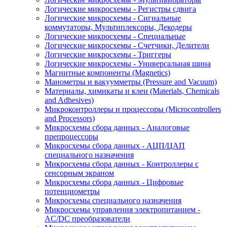
Логические микросхемы - Регистры сдвига
питания
питания
резонаторы
Логические микросхемы - Сигнальные
(Power
(батареи,
и
коммутаторы, Мультиплексоры, Декодеры
Supplies)
аккумуляторы)
генераторы
Логические микросхемы - Специальные
и
(Crystals
Логические микросхемы - Счетчики, Делители
аксессуары
and
Логические микросхемы - Триггеры
(Batteries)
Oscillators)
Логические микросхемы - Универсальная шина
Магнитные компоненты (Magnetics)
Коммуникационные
Манометры и вакуумметры (Pressure and Vacuum)
Материалы, химикаты и клеи (Materials, Chemicals
компоненты
and Adhesives)
(Communication)
Микроконтроллеры и процессоры (Microcontrollers
and Processors)
Компьютерные
Конденсаторы
Крепёж и
Микросхемы сбора данных - Аналоговые
компоненты
(Capacitors)
монтажные
препроцессоры
(Computer
элементы
Микросхемы сбора данных - АЦП/ЦАП
Products)
(Fasteners
специального назначения
and
Микросхемы сбора данных - Контроллеры с
Hardware)
сенсорным экраном
Микросхемы сбора данных - Цифровые
потенциометры
Линейные
Микросхемы специального назначения
микросхемы
Микросхемы управления электропитанием -
-
AC/DC преобразователи
Аналоговые