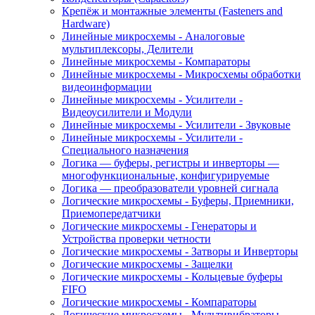
-
-
-
Крепёж и монтажные элементы (Fasteners and
Сериализаторы
Согласователи
Специальное
Hardware)
и
сигнала
Линейные микросхемы - Аналоговые
Десериализаторы
Интерфейс
мультиплексоры, Делители
-
Линейные микросхемы - Компараторы
Телекоммуникационные
Линейные микросхемы - Микросхемы обработки
видеоинформации
микросхемы
Линейные микросхемы - Усилители -
Видеоусилители и Модули
Интерфейс
Интерфейсы
Интерфейсы
Линейные микросхемы - Усилители - Звуковые
- Фильтры
и стыки —
и стыки —
Линейные микросхемы - Усилители -
- Активные
аналоговые
датчики,
Специального назначения
переключатели
ёмкостные
Логика — буферы, регистры и инверторы —
—
(касания)
многофункциональные, конфигурируемые
специальные
Логика — преобразователи уровней сигнала
Логические микросхемы - Буферы, Приемники,
Интерфейсы
Приемопередатчики
и стыки —
Логические микросхемы - Генераторы и
универсальные
Устройства проверки четности
асинхронные
Логические микросхемы - Затворы и Инверторы
приёмопередатчики
Логические микросхемы - Защелки
(УАПП,
Логические микросхемы - Кольцевые буферы
UART)
FIFO
Логические микросхемы - Компараторы
Источники
Источники
Кварцевые
Логические микросхемы - Мультивибраторы