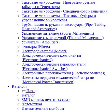
Тактовые микросхемы - Программируемые
потенциометры
таймеры и Генераторы
Тактовые микросхемы - Специального назначения
Микросхемы
Микросхемы
Микросхемы
Тактовые микросхемы - Тактовые буферы и
специального
управления
управления
управляющие микросхемы
назначения
электропитанием
электропитанием
Трубы, шланги, рукава и аксессуары (Pipe, Tubing,
- AC/DC
-
Hose and Accessories)
Управление питанием (Power Management)
преобразователи
Измерение
Управление температурой (Thermal Management)
энергии
Усилители (Amplifiers)
Фильтры (Filters)
Микросхемы
Электродвигатели (Motors)
управления
Электромеханические компоненты
электропитанием
(Electromechanical)
-
Электромеханические переключатели
Коммутаторы
(Electromechanical Switches)
Электронные переключатели (Electronic Switches)
распределения
Элементы передачи механической энергии
энергии
(Mechanical Power Transmission)
Каталог
Микросхемы
Микросхемы
Микросхемы
Назад
управления
управления
управления
Каталог
электропитанием
электропитанием
электропитанием
SMD монтаж печатных плат
-
-
-
Автоматика
Контроллеры
Контроллеры
Контроллеры
Измерительные приборы