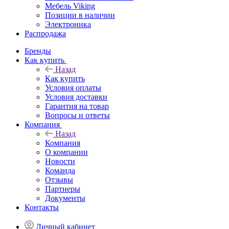
беспроводной
двигателей
источников
Мебель Viking
Позиции в наличии
локальной
и
питания
Электроника
сети PoE
вентиляторов
Распродажа
Микросхемы
управления
Бренды
электропитанием
Как купить
-
Назад
Контроллеры
Как купить
Условия оплаты
систем
Условия доставки
освещения
Гарантия на товар
Вопросы и ответы
Микросхемы
Микросхемы
Микросхемы
Компания
управления
управления
управления
Назад
электропитанием
электропитанием
электропитанием
Компания
-
-
-
О компании
Контроллеры
Коррекция
Линейные
Новости
с
коэффициента
и
Команда
Отзывы
функцией
мощности
импульсные
Партнеры
ИЛИ,
Документы
Идеальные
Микросхемы
Контакты
диоды
управления
электропитанием
Личный кабинет