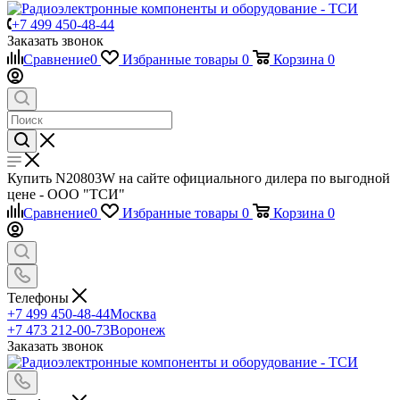
+7 499 450-48-44
Заказать звонок
Аналоговая
Аттенюаторы
Аудиокомпоненты
АКУСТИЧЕСКИЕ
АНТЕНН
Сравнение
0
Избранные товары
0
Корзина
0
техника —
(Attenuators)
(Audio
КОМПОНЕНТЫ
усилители
Components)
ДАТЧИК
—
инструменты,
Временна́я
ДИОДЫ
ИСТОЧН
ОУ
техника —
ПИТАНИ
(операционные),
тактовые
Купить N20803W на сайте официального дилера по выгодной
буферные
генераторы,
КАБЕЛЬНЫЕ
цене - ООО "ТСИ"
ФАПЧ
АКСЕССУАРЫ
Сравнение
0
Избранные товары
0
Корзина
0
(PLL),
синтезаторы
КЛЕММНИКИ
КЛЕММ
частоты
КОНДЕНСАТОРЫ
Встраиваемые
Встроенная
Встроенная
Телефоны
контроллеры
техника —
техника —
МИКРОСХЕМЫ
ОПТОЭЛ
+7 499 450-48-44
Москва
и системы
ПЛИСы с
ПЛМы
+7 473 212-00-73
Воронеж
ПРИБОР
(Embedded
микроконтроллерами
Заказать звонок
Controllers
Встроенная
and
техника —
РАЗНОЕ
Systems)
модули с