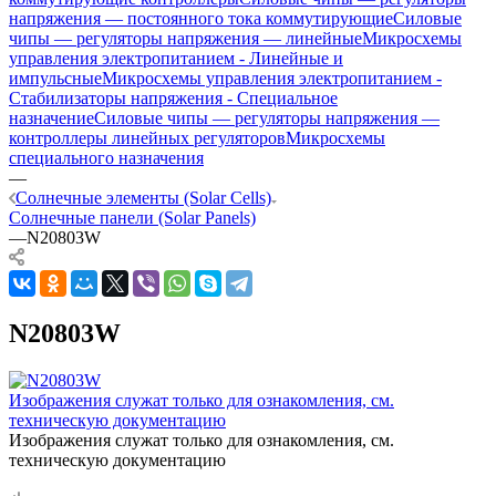
Logic)
напряжения — постоянного тока коммутирующие
Силовые
чипы — регуляторы напряжения — линейные
Микросхемы
управления электропитанием - Линейные и
Таймеры
импульсные
Микросхемы управления электропитанием -
(Clock and
Стабилизаторы напряжения - Специальное
Timing)
назначение
Силовые чипы — регуляторы напряжения —
контроллеры линейных регуляторов
Микросхемы
Тактовые
Тактовые
Тактовые
специального назначения
микросхемы
микросхемы
микросхемы
—
-
- Линии
-
Солнечные элементы (Solar Cells)
Генераторы
задержки
Микросхемы
Солнечные панели (Solar Panels)
—
N20803W
реального
управления
времени
батареями
Тактовые
микросхемы
N20803W
-
Программируемые
таймеры и
Изображения служат только для ознакомления, см.
Генераторы
техническую документацию
Изображения служат только для ознакомления, см.
техническую документацию
Тактовые
Тактовые
Трубы,
микросхемы
микросхемы
шланги,