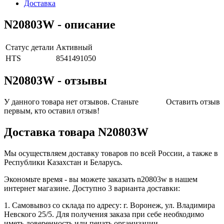
Доставка
Элементы
N20803W - описание
передачи
механической
энергии
Статус детали
Активный
(Mechanical
HTS
8541491050
Power
Transmission)
N20803W - отзывы
У данного товара нет отзывов. Станьте
Оставить отзыв
первым, кто оставил отзыв!
Доставка товара N20803W
Мы осуществляем доставку товаров по всей России, а также в
Республики Казахстан и Беларусь.
Экономьте время - вы можете заказать n20803w в нашем
интернет магазине. Доступно 3 варианта доставки:
1. Самовывоз со склада по адресу: г. Воронеж, ул. Владимира
Невского 25/5. Для получения заказа при себе необходимо
иметь доверенность или печать организации.