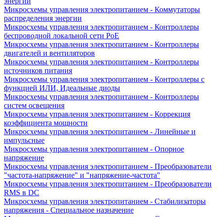
энергии
Микросхемы управления электропитанием - Коммутаторы
распределения энергии
Микросхемы управления электропитанием - Контроллеры
беспроводной локальной сети PoE
Микросхемы управления электропитанием - Контроллеры
двигателей и вентиляторов
Микросхемы управления электропитанием - Контроллеры
источников питания
Микросхемы управления электропитанием - Контроллеры с
функцией ИЛИ, Идеальные диоды
Микросхемы управления электропитанием - Контроллеры
систем освещения
Микросхемы управления электропитанием - Коррекция
коэффициента мощности
Микросхемы управления электропитанием - Линейные и
импульсные
Микросхемы управления электропитанием - Опорное
напряжение
Микросхемы управления электропитанием - Преобразователи
"частота-напряжение" и "напряжение-частота"
Микросхемы управления электропитанием - Преобразователи
RMS в DC
Микросхемы управления электропитанием - Стабилизаторы
напряжения - Специальное назначение