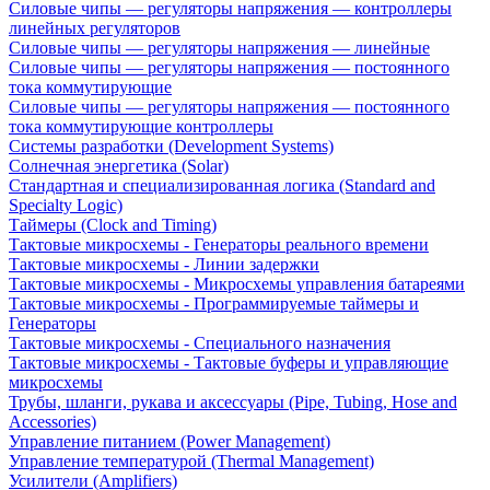
Силовые чипы — регуляторы напряжения — контроллеры
линейных регуляторов
Силовые чипы — регуляторы напряжения — линейные
Силовые чипы — регуляторы напряжения — постоянного
тока коммутирующие
Силовые чипы — регуляторы напряжения — постоянного
тока коммутирующие контроллеры
Системы разработки (Development Systems)
Солнечная энергетика (Solar)
Стандартная и специализированная логика (Standard and
Specialty Logic)
Таймеры (Clock and Timing)
Тактовые микросхемы - Генераторы реального времени
Тактовые микросхемы - Линии задержки
Тактовые микросхемы - Микросхемы управления батареями
Тактовые микросхемы - Программируемые таймеры и
Генераторы
Тактовые микросхемы - Специального назначения
Тактовые микросхемы - Тактовые буферы и управляющие
микросхемы
Трубы, шланги, рукава и аксессуары (Pipe, Tubing, Hose and
Accessories)
Управление питанием (Power Management)
Управление температурой (Thermal Management)
Усилители (Amplifiers)