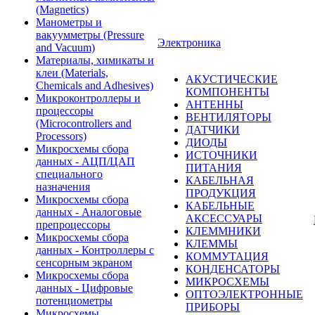
(Magnetics)
Манометры и
вакуумметры (Pressure
Электроника
and Vacuum)
Материалы, химикаты и
клеи (Materials,
АКУСТИЧЕСКИЕ
Chemicals and Adhesives)
КОМПОНЕНТЫ
Микроконтроллеры и
АНТЕННЫ
процессоры
ВЕНТИЛЯТОРЫ
(Microcontrollers and
ДАТЧИКИ
Processors)
ДИОДЫ
Микросхемы сбора
ИСТОЧНИКИ
данных - АЦП/ЦАП
ПИТАНИЯ
специального
КАБЕЛЬНАЯ
назначения
ПРОДУКЦИЯ
Микросхемы сбора
КАБЕЛЬНЫЕ
данных - Аналоговые
АКСЕССУАРЫ
препроцессоры
КЛЕММНИКИ
Микросхемы сбора
КЛЕММЫ
данных - Контроллеры с
КОММУТАЦИЯ
сенсорным экраном
КОНДЕНСАТОРЫ
Микросхемы сбора
МИКРОСХЕМЫ
данных - Цифровые
ОПТОЭЛЕКТРОННЫЕ
потенциометры
ПРИБОРЫ
Микросхемы