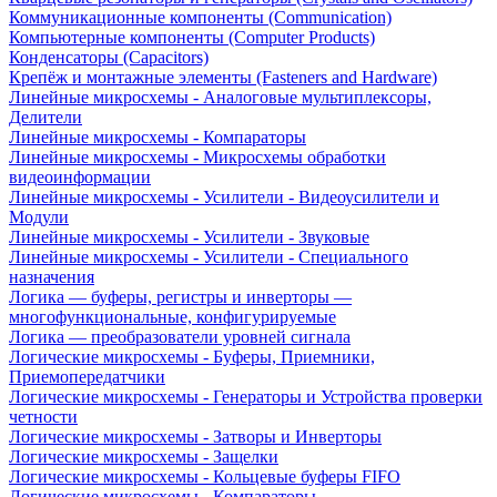
Коммуникационные компоненты (Communication)
Компьютерные компоненты (Computer Products)
Конденсаторы (Capacitors)
Крепёж и монтажные элементы (Fasteners and Hardware)
Линейные микросхемы - Аналоговые мультиплексоры,
Делители
Линейные микросхемы - Компараторы
Линейные микросхемы - Микросхемы обработки
видеоинформации
Линейные микросхемы - Усилители - Видеоусилители и
Модули
Линейные микросхемы - Усилители - Звуковые
Линейные микросхемы - Усилители - Специального
назначения
Логика — буферы, регистры и инверторы —
многофункциональные, конфигурируемые
Логика — преобразователи уровней сигнала
Логические микросхемы - Буферы, Приемники,
Приемопередатчики
Логические микросхемы - Генераторы и Устройства проверки
четности
Логические микросхемы - Затворы и Инверторы
Логические микросхемы - Защелки
Логические микросхемы - Кольцевые буферы FIFO
Логические микросхемы - Компараторы