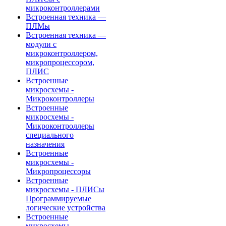
микроконтроллерами
Встроенная техника —
ПЛМы
Встроенная техника —
модули с
микроконтроллером,
микропроцессором,
ПЛИС
Встроенные
микросхемы -
Микроконтроллеры
Встроенные
микросхемы -
Микроконтроллеры
специального
назначения
Встроенные
микросхемы -
Микропроцессоры
Встроенные
микросхемы - ПЛИСы
Программируемые
логические устройства
Встроенные
микросхемы -