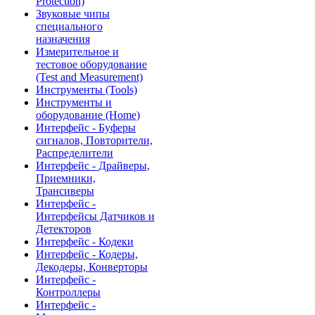
Protection)
Звуковые чипы
специального
назначения
Измерительное и
тестовое оборудование
(Test and Measurement)
Инструменты (Tools)
Инструменты и
оборудование (Home)
Интерфейс - Буферы
сигналов, Повторители,
Распределители
Интерфейс - Драйверы,
Приемники,
Трансиверы
Интерфейс -
Интерфейсы Датчиков и
Детекторов
Интерфейс - Кодеки
Интерфейс - Кодеры,
Декодеры, Конверторы
Интерфейс -
Контроллеры
Интерфейс -