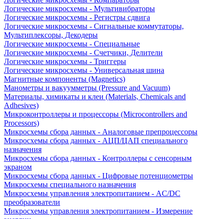
Логические микросхемы - Мультивибраторы
Логические микросхемы - Регистры сдвига
Логические микросхемы - Сигнальные коммутаторы,
Мультиплексоры, Декодеры
Логические микросхемы - Специальные
Логические микросхемы - Счетчики, Делители
Логические микросхемы - Триггеры
Логические микросхемы - Универсальная шина
Магнитные компоненты (Magnetics)
Манометры и вакуумметры (Pressure and Vacuum)
Материалы, химикаты и клеи (Materials, Chemicals and
Adhesives)
Микроконтроллеры и процессоры (Microcontrollers and
Processors)
Микросхемы сбора данных - Аналоговые препроцессоры
Микросхемы сбора данных - АЦП/ЦАП специального
назначения
Микросхемы сбора данных - Контроллеры с сенсорным
экраном
Микросхемы сбора данных - Цифровые потенциометры
Микросхемы специального назначения
Микросхемы управления электропитанием - AC/DC
преобразователи
Микросхемы управления электропитанием - Измерение