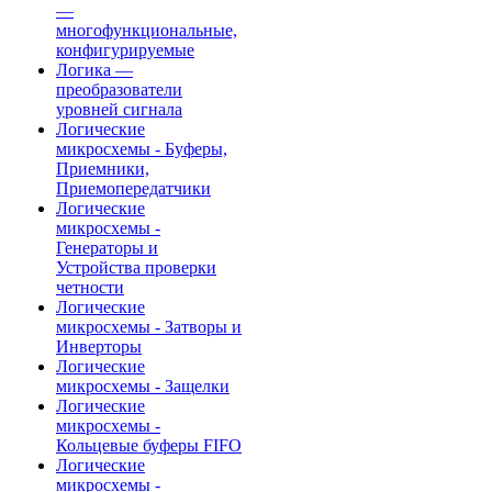
—
многофункциональные,
конфигурируемые
Логика —
преобразователи
уровней сигнала
Логические
микросхемы - Буферы,
Приемники,
Приемопередатчики
Логические
микросхемы -
Генераторы и
Устройства проверки
четности
Логические
микросхемы - Затворы и
Инверторы
Логические
микросхемы - Защелки
Логические
микросхемы -
Кольцевые буферы FIFO
Логические
микросхемы -