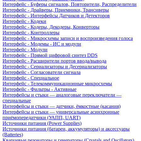
Интерфейс - Буферы сигналов, Повторители, Распределители
Интерфейс - Драйверы, Приемники, Трансиверы
Интерфейс - Интерфейсы Датчиков и Детекторов
Интерфейс - Кодеки
Интерфейс - Кодеры, Декодеры, Конверторы
Интерфейс - Контроллеры
Интерфейс - Микросхемы записи и воспроизведения голоса
Интерфейс - Модемы - ИС и модули
Интерфейс - Модули
Интерфейс - Прямой цифровой синтез DDS
Интерфейс - Расширители портов ввода/вывода
Интерфейс - Сериализаторы и Десериализаторы
Интерфейс - Согласователи сигнала
Интерфейс - Специальное
Интерфейс - Телекоммуникационные микросхемы
Интерфейс - Фильтры - Активные
Интерфейсы и стыки — аналоговые переключатели —
специальные
Интерфейсы и стыки — датчики, ёмкостные (касания)
Интерфейсы и стыки — универсальные асинхронные
приёмопередатчики (УАПП, UART)
Источники питания (Power Supplies)
Источники питания (батареи, аккумуляторы) и аксессуары
(Batteries)
Кварцевые резонаторы и генераторы (Crystals and Oscillators)