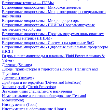
Встроенная техника — ПЛМы
Встроенные микросхемы - Микроконтроллеры
Встроенные микросхемы - Микроконтроллеры специального
назначения
Встроенные микросхемы - Микропроцессоры
Встроенные микросхемы - ПЛИСы Программируемые
логические устройства
Встроенные микросхемы - Программируемая пользователем
вентильная матрица (ППВМ)
Встроенные микросхемы - Системы на кристалле SoC
Встроенные микросхемы - Цифровые сигнальные процессоры
(ЦСП)
Гидро- и пневмоприводы и клапаны (Fluid Power Actuators &
Valves)
Датчики (Sensors)
Диоды, транзисторы и тиристоры (Diodes, Transistors and
Thyristors)
Дисплеи (Displays)
Драйверы и интерфейсы (Drivers and Interfaces)
Защита цепей (Circuit Protection)
Звуковые чипы специального назначения
Измерительное и тестовое оборудование (Test and
Measurement)
Инструменты (Tools)
Инструменты и оборудование (Home)