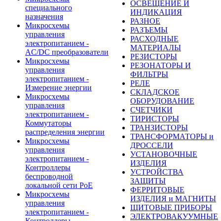
ОСВЕЩЕНИЕ И
специального
ИНДИКАЦИЯ
назначения
РАЗНОЕ
Микросхемы
РАЗЪЕМЫ
управления
РАСХОДНЫЕ
электропитанием -
МАТЕРИАЛЫ
AC/DC преобразователи
РЕЗИСТОРЫ
Микросхемы
РЕЗОНАТОРЫ И
управления
ФИЛЬТРЫ
электропитанием -
РЕЛЕ
Измерение энергии
СКЛАДСКОЕ
Микросхемы
ОБОРУДОВАНИЕ
управления
СЧЕТЧИКИ
электропитанием -
ТИРИСТОРЫ
Коммутаторы
ТРАНЗИСТОРЫ
распределения энергии
ТРАНСФОРМАТОРЫ и
Микросхемы
ДРОССЕЛИ
управления
УСТАНОВОЧНЫЕ
электропитанием -
ИЗДЕЛИЯ
Контроллеры
УСТРОЙСТВА
беспроводной
ЗАЩИТЫ
локальной сети PoE
ФЕРРИТОВЫЕ
Микросхемы
ИЗДЕЛИЯ и МАГНИТЫ
управления
ЩИТОВЫЕ ПРИБОРЫ
электропитанием -
ЭЛЕКТРОВАКУУМНЫЕ
Контроллеры