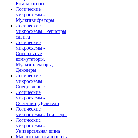
Компараторы
Логические
микросхемы -
Мультивибраторы
Логические
микросхемы - Регистры
сдвига
Логические
микросхемы -
Сигнальные
коммутаторы,
Мультиплексоры,
Декодеры
Логические
микросхемы -
Специальные
Логические
микросхемы -
Счетчики, Делители
Логические
микросхемы - Триггеры
Логические
микросхемы -
Универсальная шина
Магнитные компоненты