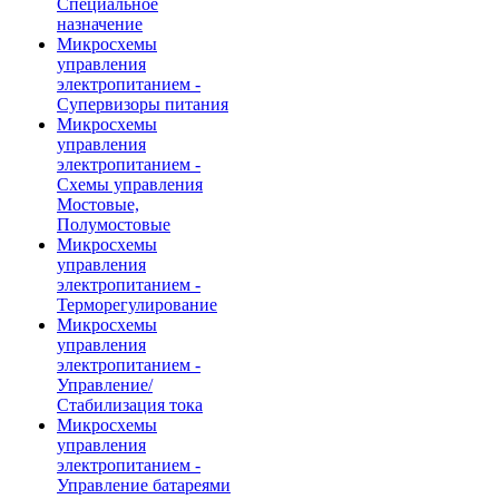
Специальное
назначение
Микросхемы
управления
электропитанием -
Супервизоры питания
Микросхемы
управления
электропитанием -
Схемы управления
Мостовые,
Полумостовые
Микросхемы
управления
электропитанием -
Терморегулирование
Микросхемы
управления
электропитанием -
Управление/
Стабилизация тока
Микросхемы
управления
электропитанием -
Управление батареями