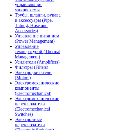
управляющие
микросхемы
Трубы, шланги, рукава
и аксессуары (Pipe,
Tubing, Hose and
Accessories)
Управление питанием
(Power Management)
Управление
температурой (Thermal
Management)
Усилители (Amplifiers)
Фильтры (Filters)
Электродвигатели
(Motors)
Электромеханические
компоненты
(Electromechanical)
Электромеханические
переключатели
(Electromechanical
Switches)
Электронные
переключатели
(Electronic Switches)