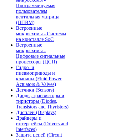
Программируемая
пользователем
вентильная матрица
(ППВМ)
Встроенные
микросхемы - Системы
на кристалле SoC
Встроенные
микросхемы -
Цифровые сигнальные
процессоры (ЦСП)
Гидро- и
пневмоприводы и
клапаны (Fluid Power
Actuators & Valves)
Датчики (Sensors)
Диоды, транзисторы и
тиристоры (Diodes,
Transistors and Thyristors)
Дисплеи (Displays)
Драйверы и
интерфейсы (Drivers and
Interfaces)
Защита цепей (Circuit