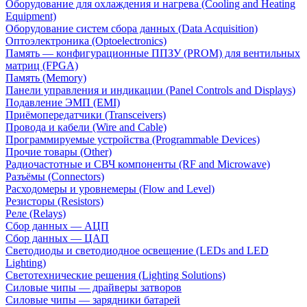
Оборудование для охлаждения и нагрева (Cooling and Heating
Equipment)
Оборудование систем сбора данных (Data Acquisition)
Оптоэлектроника (Optoelectronics)
Память — конфигурационные ППЗУ (PROM) для вентильных
матриц (FPGA)
Память (Memory)
Панели управления и индикации (Panel Controls and Displays)
Подавление ЭМП (EMI)
Приёмопередатчики (Transceivers)
Провода и кабели (Wire and Cable)
Программируемые устройства (Programmable Devices)
Прочие товары (Other)
Радиочастотные и СВЧ компоненты (RF and Microwave)
Разъёмы (Connectors)
Расходомеры и уровнемеры (Flow and Level)
Резисторы (Resistors)
Реле (Relays)
Сбор данных — АЦП
Сбор данных — ЦАП
Светодиоды и светодиодное освещение (LEDs and LED
Lighting)
Светотехнические решения (Lighting Solutions)
Силовые чипы — драйверы затворов
Силовые чипы — зарядники батарей