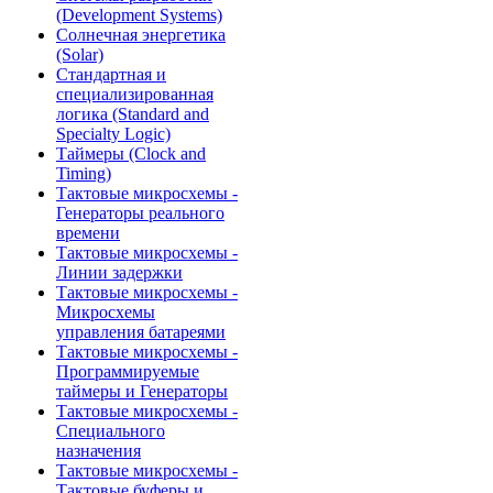
(Development Systems)
Солнечная энергетика
(Solar)
Стандартная и
специализированная
логика (Standard and
Specialty Logic)
Таймеры (Clock and
Timing)
Тактовые микросхемы -
Генераторы реального
времени
Тактовые микросхемы -
Линии задержки
Тактовые микросхемы -
Микросхемы
управления батареями
Тактовые микросхемы -
Программируемые
таймеры и Генераторы
Тактовые микросхемы -
Специального
назначения
Тактовые микросхемы -
Тактовые буферы и