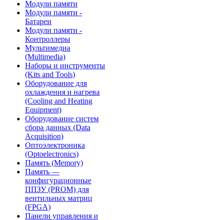
Модули памяти
Модули памяти -
Батареи
Модули памяти -
Контроллеры
Мультимедиа
(Multimedia)
Наборы и инструменты
(Kits and Tools)
Оборудование для
охлаждения и нагрева
(Cooling and Heating
Equipment)
Оборудование систем
сбора данных (Data
Acquisition)
Оптоэлектроника
(Optoelectronics)
Память (Memory)
Память —
конфигурационные
ППЗУ (PROM) для
вентильных матриц
(FPGA)
Панели управления и