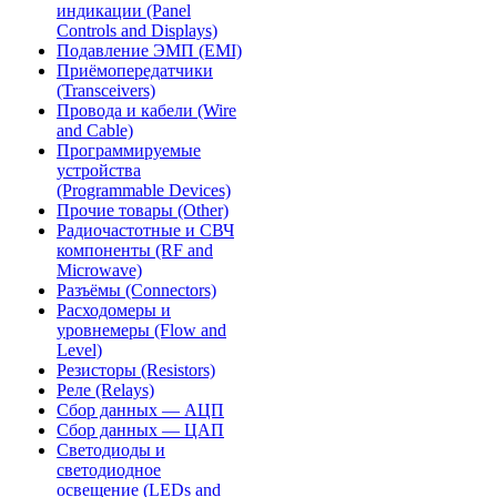
индикации (Panel
Controls and Displays)
Подавление ЭМП (EMI)
Приёмопередатчики
(Transceivers)
Провода и кабели (Wire
and Cable)
Программируемые
устройства
(Programmable Devices)
Прочие товары (Other)
Радиочастотные и СВЧ
компоненты (RF and
Microwave)
Разъёмы (Connectors)
Расходомеры и
уровнемеры (Flow and
Level)
Резисторы (Resistors)
Реле (Relays)
Сбор данных — АЦП
Сбор данных — ЦАП
Светодиоды и
светодиодное
освещение (LEDs and