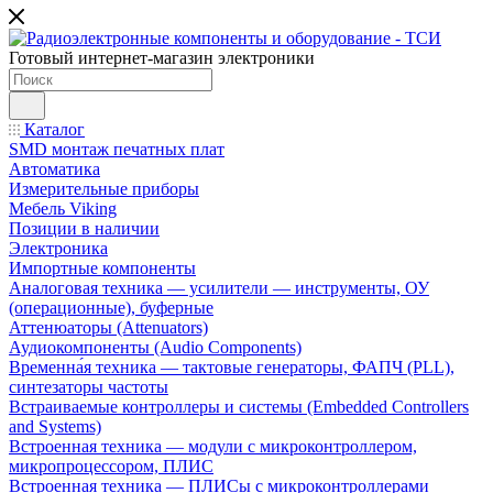
Готовый интернет-магазин электроники
Каталог
SMD монтаж печатных плат
Автоматика
Измерительные приборы
Мебель Viking
Позиции в наличии
Электроника
Импортные компоненты
Аналоговая техника — усилители — инструменты, ОУ
(операционные), буферные
Аттенюаторы (Attenuators)
Аудиокомпоненты (Audio Components)
Временна́я техника — тактовые генераторы, ФАПЧ (PLL),
синтезаторы частоты
Встраиваемые контроллеры и системы (Embedded Controllers
and Systems)
Встроенная техника — модули с микроконтроллером,
микропроцессором, ПЛИС
Встроенная техника — ПЛИСы с микроконтроллерами