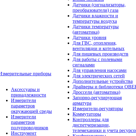
Датчики (сигнализаторы,
преобразователи) газа
Датчики влажности и
температуры воздуха
Датчики температуры
(автоматика)
Датчики уровня
Для ГВС, отопления,
вентиляции и котельных
Для пищевых производств
Для работы с полевыми
сигналами
Для управления насосами
Измерительные приборы
Для электрических сетей
Дополнительные устройства
Драйверы и библиотеки ОВЕ
Аксессуары и
Дроссели (автоматика)
принадлежности
Запорно-регулирующая
Измерители
арматура
параметров
Измерители-регуляторы
окружающей среды
Коммутаторы
Измерители
Контроллеры для
параметров
диспетчеризации,
полупроводников
телемеханики и учета ресурсо
Инструмент
Конфигураторы