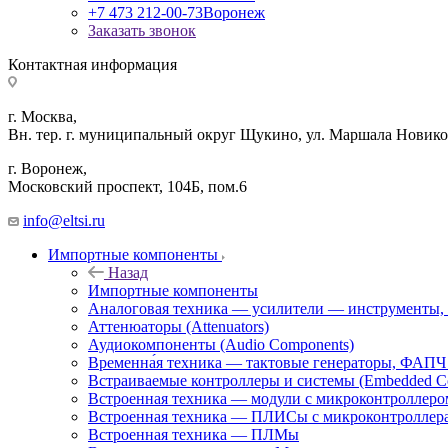
+7 473 212-00-73
Воронеж
Заказать звонок
Контактная информация
г. Москва,
Вн. тер. г. муниципальный округ Щукино, ул. Маршала Новиков
г. Воронеж,
​Московский проспект, 104Б, пом.6
info@eltsi.ru
Импортные компоненты
Назад
Импортные компоненты
Аналоговая техника — усилители — инструменты,
Аттенюаторы (Attenuators)
Аудиокомпоненты (Audio Components)
Временна́я техника — тактовые генераторы, ФАПЧ 
Встраиваемые контроллеры и системы (Embedded Cont
Встроенная техника — модули с микроконтроллер
Встроенная техника — ПЛИСы с микроконтроллер
Встроенная техника — ПЛМы