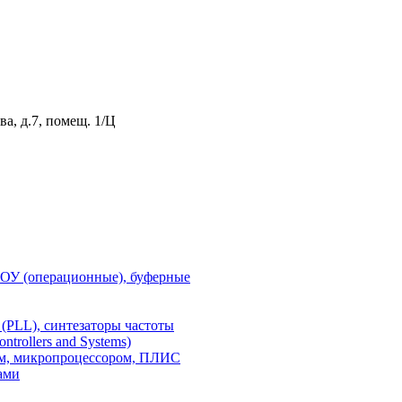
а, д.7, помещ. 1/Ц
 ОУ (операционные), буферные
(PLL), синтезаторы частоты
rollers and Systems)
ом, микропроцессором, ПЛИС
ами