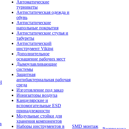
Автоматические
турникеты
Антистатическая одежда и
обувь
Антистатические
напольные покрытия
Антистатические стулья и
табуреты
Антистатический
инструмент Viking
Дополнительное
оснащение рабочих мест
Дымоулавливающие
системы
Защитная
антибактериальная рабочая
Н
среда
Изготовление под заказ
Ионизаторы воздуха
Канцелярские и
вспомогательные ESD
принадлежности
Модульные стойки для
хранения компонентов
в
Наборы инструментов в
SMD монтаж
Распродажа