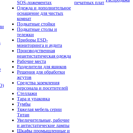
SOS-ложементах
печатных плат
Одежда и дополнительное
оснащение для чистых
комнат
Подкатные стойки
ли
Подкатные столы и
тележки
Приборы ESD-
в
мониторинга и аудита
Производственная
неантистатическая одежда
Рабочие места
Разделители для ящиков
е
Решения для обработки
жгутов
Средства заземления
О)
персонала и посетителей
Стеллажи
Тара и упаковка
Тумбы
Тяжелая мебель серии
Титан
Увеличительные, рабочие
и антистатические лампы
Шкафы промышленные и