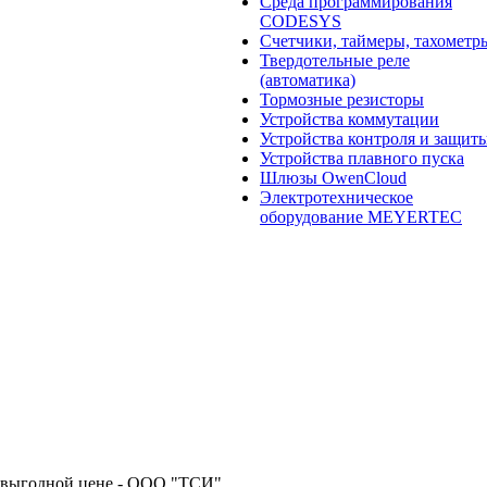
Среда программирования
CODESYS
Счетчики, таймеры, тахометр
Твердотельные реле
(автоматика)
Тормозные резисторы
Устройства коммутации
Устройства контроля и защит
Устройства плавного пуска
Шлюзы OwenCloud
Электротехническое
оборудование MEYERTEC
 выгодной цене - ООО "ТСИ"