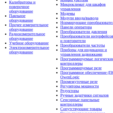
Калибраторы и
Микроклимат для шкафов
поверочное
управления
оборудование
Модемы
Паяльное
Модули ввода/вывода
оборудование
Нормирующие преобразовате
Прочее измерительное
Панели оператора
оборудование
Преобразователи давления
Радиоизмерительное
Преобразователи интерфейсо
оборудование
и повторители
Учебное оборудование
Преобразователи частоты
Электроизмерительное
Приборы для индикации и
оборудование
управления задвижками
Программируемые логически
контроллеры
Программируемые реле
Программное обеспечение (П
OwenLogic
Промежуточные реле
Регуляторы мощности
Редукторы
Ручные задатчики сигналов
Сенсорные панельные
контроллеры
Сопутствующие товары