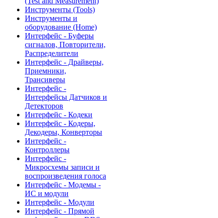
(Test and Measurement)
Инструменты (Tools)
Инструменты и
оборудование (Home)
Интерфейс - Буферы
сигналов, Повторители,
Распределители
Интерфейс - Драйверы,
Приемники,
Трансиверы
Интерфейс -
Интерфейсы Датчиков и
Детекторов
Интерфейс - Кодеки
Интерфейс - Кодеры,
Декодеры, Конверторы
Интерфейс -
Контроллеры
Интерфейс -
Микросхемы записи и
воспроизведения голоса
Интерфейс - Модемы -
ИС и модули
Интерфейс - Модули
Интерфейс - Прямой