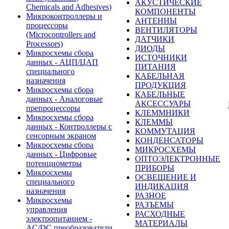
АКУСТИЧЕСКИЕ
Chemicals and Adhesives)
КОМПОНЕНТЫ
Микроконтроллеры и
АНТЕННЫ
процессоры
ВЕНТИЛЯТОРЫ
(Microcontrollers and
ДАТЧИКИ
Processors)
ДИОДЫ
Микросхемы сбора
ИСТОЧНИКИ
данных - АЦП/ЦАП
ПИТАНИЯ
специального
КАБЕЛЬНАЯ
назначения
ПРОДУКЦИЯ
Микросхемы сбора
КАБЕЛЬНЫЕ
данных - Аналоговые
АКСЕССУАРЫ
препроцессоры
КЛЕММНИКИ
Микросхемы сбора
КЛЕММЫ
данных - Контроллеры с
КОММУТАЦИЯ
сенсорным экраном
КОНДЕНСАТОРЫ
Микросхемы сбора
МИКРОСХЕМЫ
данных - Цифровые
ОПТОЭЛЕКТРОННЫЕ
потенциометры
ПРИБОРЫ
Микросхемы
ОСВЕЩЕНИЕ И
специального
ИНДИКАЦИЯ
назначения
РАЗНОЕ
Микросхемы
РАЗЪЕМЫ
управления
РАСХОДНЫЕ
электропитанием -
МАТЕРИАЛЫ
AC/DC преобразователи