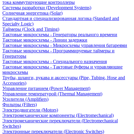
тока коммутирующие контроллеры
Системы разработки (Development Systems)
Солнечная энергетика (Solar)
Стандартная и специализированная логика (Standard and
Specialty Logic)
Таймеры (Clock and Timing)
Тактовые микросхемы - Генераторы реального времени
Тактовые микросхемы - Линии задержки
Тактовые микросхемы - Микросхемы управления батареями
Тактовые микросхемы - Программируемые таймеры и
Генераторы
Тактовые микросхемы - Специального назначения
Тактовые микросхемы - Тактовые буферы и управляющие
микросхемы
Трубы, шланги, рукава и аксессуары (Pipe, Tubing, Hose and
Accessories)
Управление питанием (Power Management)
Управление температурой (Thermal Management)
Усилители (Amplifiers)
Фильтры (Filters)
Электродвигатели (Motors)
Электромеханические компоненты (Electromechanical)
Электромеханические переключатели (Electromechanical
Switches)
Электронные переключатели (Electronic Switches)