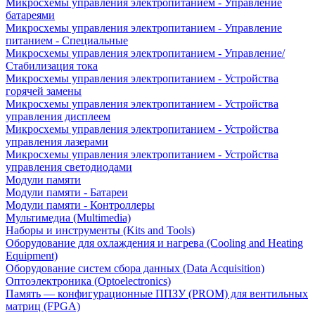
Микросхемы управления электропитанием - Управление
батареями
Микросхемы управления электропитанием - Управление
питанием - Специальные
Микросхемы управления электропитанием - Управление/
Стабилизация тока
Микросхемы управления электропитанием - Устройства
горячей замены
Микросхемы управления электропитанием - Устройства
управления дисплеем
Микросхемы управления электропитанием - Устройства
управления лазерами
Микросхемы управления электропитанием - Устройства
управления светодиодами
Модули памяти
Модули памяти - Батареи
Модули памяти - Контроллеры
Мультимедиа (Multimedia)
Наборы и инструменты (Kits and Tools)
Оборудование для охлаждения и нагрева (Cooling and Heating
Equipment)
Оборудование систем сбора данных (Data Acquisition)
Оптоэлектроника (Optoelectronics)
Память — конфигурационные ППЗУ (PROM) для вентильных
матриц (FPGA)