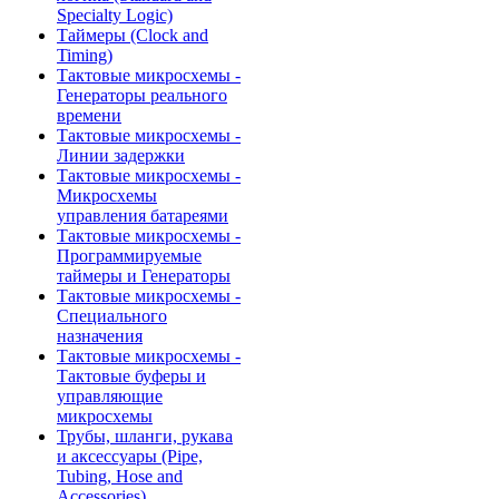
Specialty Logic)
Таймеры (Clock and
Timing)
Тактовые микросхемы -
Генераторы реального
времени
Тактовые микросхемы -
Линии задержки
Тактовые микросхемы -
Микросхемы
управления батареями
Тактовые микросхемы -
Программируемые
таймеры и Генераторы
Тактовые микросхемы -
Специального
назначения
Тактовые микросхемы -
Тактовые буферы и
управляющие
микросхемы
Трубы, шланги, рукава
и аксессуары (Pipe,
Tubing, Hose and
Accessories)