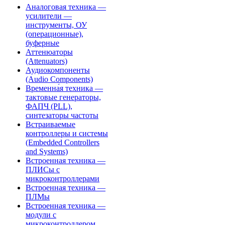
Аналоговая техника —
усилители —
инструменты, ОУ
(операционные),
буферные
Аттенюаторы
(Attenuators)
Аудиокомпоненты
(Audio Components)
Временна́я техника —
тактовые генераторы,
ФАПЧ (PLL),
синтезаторы частоты
Встраиваемые
контроллеры и системы
(Embedded Controllers
and Systems)
Встроенная техника —
ПЛИСы с
микроконтроллерами
Встроенная техника —
ПЛМы
Встроенная техника —
модули с
микроконтроллером,