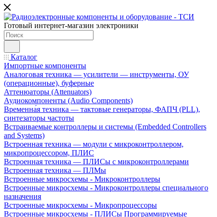
Готовый интернет-магазин электроники
Каталог
Импортные компоненты
Аналоговая техника — усилители — инструменты, ОУ
(операционные), буферные
Аттенюаторы (Attenuators)
Аудиокомпоненты (Audio Components)
Временна́я техника — тактовые генераторы, ФАПЧ (PLL),
синтезаторы частоты
Встраиваемые контроллеры и системы (Embedded Controllers
and Systems)
Встроенная техника — модули с микроконтроллером,
микропроцессором, ПЛИС
Встроенная техника — ПЛИСы с микроконтроллерами
Встроенная техника — ПЛМы
Встроенные микросхемы - Микроконтроллеры
Встроенные микросхемы - Микроконтроллеры специального
назначения
Встроенные микросхемы - Микропроцессоры
Встроенные микросхемы - ПЛИСы Программируемые