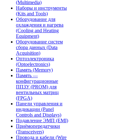
(Multimedia)
Наборы и инструменты
(Kits and Tools)
Оборудование для
охлаждения и нагрева
(Cooling and Heating
Equipment)
Оборудование систем
сбора данных (Data
Acquisition)
Оптоэлектроника
(Optoelectronics)
Память (Memory)
Память —
конфигурационные
ППЗУ (PROM) для
вентильных матриц
(FPGA)
Панели управления и
индикации (Panel
Controls and Displays)
Подавление ЭМП (EMI)
Приёмопередатчики
(Transceivers)
Провода и кабели (Wire