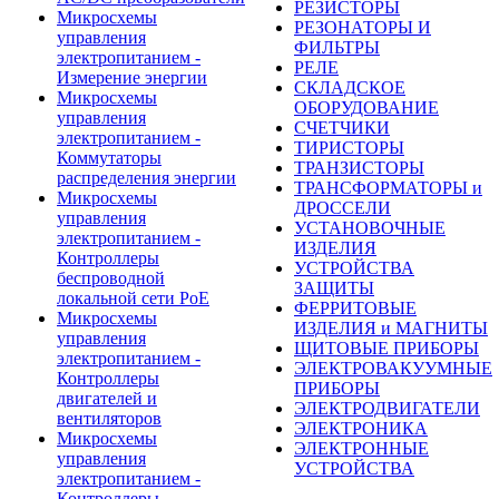
РЕЗИСТОРЫ
Микросхемы
РЕЗОНАТОРЫ И
управления
ФИЛЬТРЫ
электропитанием -
РЕЛЕ
Измерение энергии
СКЛАДСКОЕ
Микросхемы
ОБОРУДОВАНИЕ
управления
СЧЕТЧИКИ
электропитанием -
ТИРИСТОРЫ
Коммутаторы
ТРАНЗИСТОРЫ
распределения энергии
ТРАНСФОРМАТОРЫ и
Микросхемы
ДРОССЕЛИ
управления
УСТАНОВОЧНЫЕ
электропитанием -
ИЗДЕЛИЯ
Контроллеры
УСТРОЙСТВА
беспроводной
ЗАЩИТЫ
локальной сети PoE
ФЕРРИТОВЫЕ
Микросхемы
ИЗДЕЛИЯ и МАГНИТЫ
управления
ЩИТОВЫЕ ПРИБОРЫ
электропитанием -
ЭЛЕКТРОВАКУУМНЫЕ
Контроллеры
ПРИБОРЫ
двигателей и
ЭЛЕКТРОДВИГАТЕЛИ
вентиляторов
ЭЛЕКТРОНИКА
Микросхемы
ЭЛЕКТРОННЫЕ
управления
УСТРОЙСТВА
электропитанием -
Контроллеры