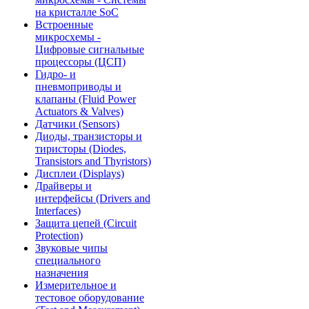
на кристалле SoC
Встроенные
микросхемы -
Цифровые сигнальные
процессоры (ЦСП)
Гидро- и
пневмоприводы и
клапаны (Fluid Power
Actuators & Valves)
Датчики (Sensors)
Диоды, транзисторы и
тиристоры (Diodes,
Transistors and Thyristors)
Дисплеи (Displays)
Драйверы и
интерфейсы (Drivers and
Interfaces)
Защита цепей (Circuit
Protection)
Звуковые чипы
специального
назначения
Измерительное и
тестовое оборудование