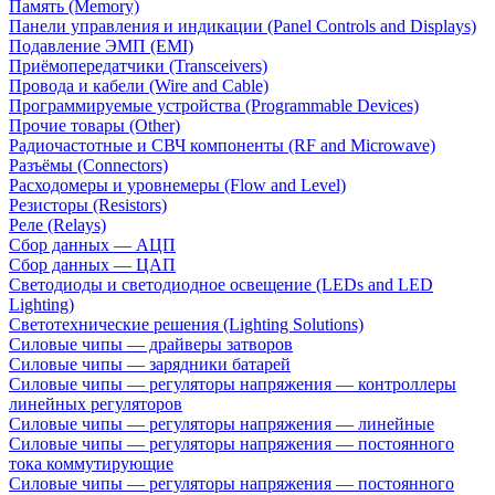
Память (Memory)
Панели управления и индикации (Panel Controls and Displays)
Подавление ЭМП (EMI)
Приёмопередатчики (Transceivers)
Провода и кабели (Wire and Cable)
Программируемые устройства (Programmable Devices)
Прочие товары (Other)
Радиочастотные и СВЧ компоненты (RF and Microwave)
Разъёмы (Connectors)
Расходомеры и уровнемеры (Flow and Level)
Резисторы (Resistors)
Реле (Relays)
Сбор данных — АЦП
Сбор данных — ЦАП
Светодиоды и светодиодное освещение (LEDs and LED
Lighting)
Светотехнические решения (Lighting Solutions)
Силовые чипы — драйверы затворов
Силовые чипы — зарядники батарей
Силовые чипы — регуляторы напряжения — контроллеры
линейных регуляторов
Силовые чипы — регуляторы напряжения — линейные
Силовые чипы — регуляторы напряжения — постоянного
тока коммутирующие
Силовые чипы — регуляторы напряжения — постоянного