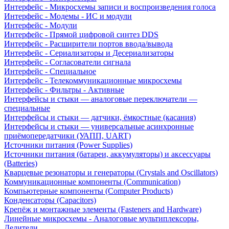
Интерфейс - Микросхемы записи и воспроизведения голоса
Интерфейс - Модемы - ИС и модули
Интерфейс - Модули
Интерфейс - Прямой цифровой синтез DDS
Интерфейс - Расширители портов ввода/вывода
Интерфейс - Сериализаторы и Десериализаторы
Интерфейс - Согласователи сигнала
Интерфейс - Специальное
Интерфейс - Телекоммуникационные микросхемы
Интерфейс - Фильтры - Активные
Интерфейсы и стыки — аналоговые переключатели —
специальные
Интерфейсы и стыки — датчики, ёмкостные (касания)
Интерфейсы и стыки — универсальные асинхронные
приёмопередатчики (УАПП, UART)
Источники питания (Power Supplies)
Источники питания (батареи, аккумуляторы) и аксессуары
(Batteries)
Кварцевые резонаторы и генераторы (Crystals and Oscillators)
Коммуникационные компоненты (Communication)
Компьютерные компоненты (Computer Products)
Конденсаторы (Capacitors)
Крепёж и монтажные элементы (Fasteners and Hardware)
Линейные микросхемы - Аналоговые мультиплексоры,
Делители