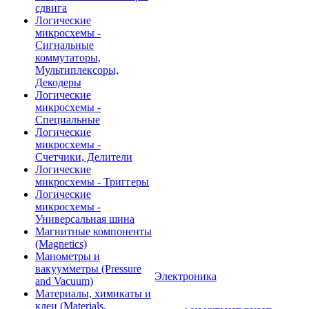
сдвига
Логические
микросхемы -
Сигнальные
коммутаторы,
Мультиплексоры,
Декодеры
Логические
микросхемы -
Специальные
Логические
микросхемы -
Счетчики, Делители
Логические
микросхемы - Триггеры
Логические
микросхемы -
Универсальная шина
Магнитные компоненты
(Magnetics)
Манометры и
вакуумметры (Pressure
Электроника
and Vacuum)
Материалы, химикаты и
клеи (Materials,