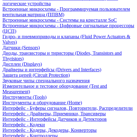
логические устройства
Встроенные микросхемы - Программируемая пользователем
вентильная матрица (ППВМ)
Встроенные микросхемы - Системы на кристалле SoC
Встроенные микросхемы - Цифровые сигнальные процессоры
(ЦСП)
Гидро- и пневмоприводы и клапаны (Fluid Power Actuators &
Valves)
Датчики (Sensors)
Диоды, транзисторы и тиристоры (Diodes, Transistors and
Thyristors)
Дисплеи (Displays)
Драйверы и интерфейсы (Drivers and Interfaces)
Защита цепей (Circuit Protection)
Звуковые чипы специального назначения
Измерительное и тестовое оборудование (Test and
Measurement)
Инструменты (Tools)
Инструменты и оборудование (Home)
Интерфейс - Буферы сигналов, Повторители, Распределители
Интерфейс - Драйверы, Приемники, Трансиверы
Интерфейс - Интерфейсы Датчиков и Детекторов
Интерфейс - Кодеки
Интерфейс - Кодеры, Декодеры, Конверторы
Интерфейс - Контроллеры