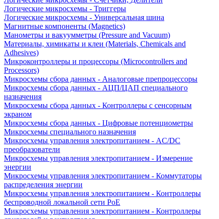
Логические микросхемы - Триггеры
Логические микросхемы - Универсальная шина
Магнитные компоненты (Magnetics)
Манометры и вакуумметры (Pressure and Vacuum)
Материалы, химикаты и клеи (Materials, Chemicals and
Adhesives)
Микроконтроллеры и процессоры (Microcontrollers and
Processors)
Микросхемы сбора данных - Аналоговые препроцессоры
Микросхемы сбора данных - АЦП/ЦАП специального
назначения
Микросхемы сбора данных - Контроллеры с сенсорным
экраном
Микросхемы сбора данных - Цифровые потенциометры
Микросхемы специального назначения
Микросхемы управления электропитанием - AC/DC
преобразователи
Микросхемы управления электропитанием - Измерение
энергии
Микросхемы управления электропитанием - Коммутаторы
распределения энергии
Микросхемы управления электропитанием - Контроллеры
беспроводной локальной сети PoE
Микросхемы управления электропитанием - Контроллеры