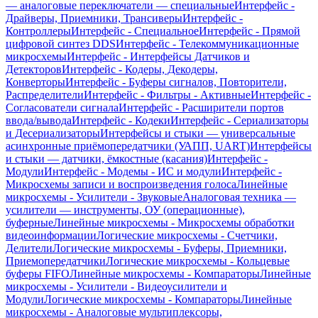
— аналоговые переключатели — специальные
Интерфейс -
Драйверы, Приемники, Трансиверы
Интерфейс -
Контроллеры
Интерфейс - Специальное
Интерфейс - Прямой
цифровой синтез DDS
Интерфейс - Телекоммуникационные
микросхемы
Интерфейс - Интерфейсы Датчиков и
Детекторов
Интерфейс - Кодеры, Декодеры,
Конверторы
Интерфейс - Буферы сигналов, Повторители,
Распределители
Интерфейс - Фильтры - Активные
Интерфейс -
Согласователи сигнала
Интерфейс - Расширители портов
ввода/вывода
Интерфейс - Кодеки
Интерфейс - Сериализаторы
и Десериализаторы
Интерфейсы и стыки — универсальные
асинхронные приёмопередатчики (УАПП, UART)
Интерфейсы
и стыки — датчики, ёмкостные (касания)
Интерфейс -
Модули
Интерфейс - Модемы - ИС и модули
Интерфейс -
Микросхемы записи и воспроизведения голоса
Линейные
микросхемы - Усилители - Звуковые
Аналоговая техника —
усилители — инструменты, ОУ (операционные),
буферные
Линейные микросхемы - Микросхемы обработки
видеоинформации
Логические микросхемы - Счетчики,
Делители
Логические микросхемы - Буферы, Приемники,
Приемопередатчики
Логические микросхемы - Кольцевые
буферы FIFO
Линейные микросхемы - Компараторы
Линейные
микросхемы - Усилители - Видеоусилители и
Модули
Логические микросхемы - Компараторы
Линейные
микросхемы - Аналоговые мультиплексоры,