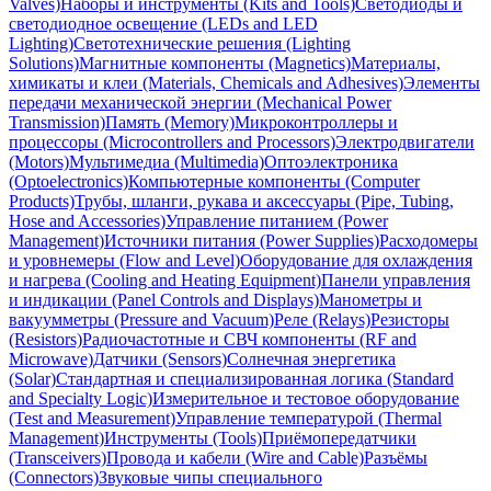
Valves)
Наборы и инструменты (Kits and Tools)
Светодиоды и
светодиодное освещение (LEDs and LED
Lighting)
Светотехнические решения (Lighting
Solutions)
Магнитные компоненты (Magnetics)
Материалы,
химикаты и клеи (Materials, Chemicals and Adhesives)
Элементы
передачи механической энергии (Mechanical Power
Transmission)
Память (Memory)
Микроконтроллеры и
процессоры (Microcontrollers and Processors)
Электродвигатели
(Motors)
Мультимедиа (Multimedia)
Оптоэлектроника
(Optoelectronics)
Компьютерные компоненты (Computer
Products)
Трубы, шланги, рукава и аксессуары (Pipe, Tubing,
Hose and Accessories)
Управление питанием (Power
Management)
Источники питания (Power Supplies)
Расходомеры
и уровнемеры (Flow and Level)
Оборудование для охлаждения
и нагрева (Cooling and Heating Equipment)
Панели управления
и индикации (Panel Controls and Displays)
Манометры и
вакуумметры (Pressure and Vacuum)
Реле (Relays)
Резисторы
(Resistors)
Радиочастотные и СВЧ компоненты (RF and
Microwave)
Датчики (Sensors)
Солнечная энергетика
(Solar)
Стандартная и специализированная логика (Standard
and Specialty Logic)
Измерительное и тестовое оборудование
(Test and Measurement)
Управление температурой (Thermal
Management)
Инструменты (Tools)
Приёмопередатчики
(Transceivers)
Провода и кабели (Wire and Cable)
Разъёмы
(Connectors)
Звуковые чипы специального