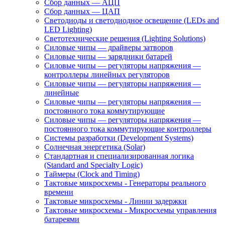
Сбор данных — АЦП
Сбор данных — ЦАП
Светодиоды и светодиодное освещение (LEDs and
LED Lighting)
Светотехнические решения (Lighting Solutions)
Силовые чипы — драйверы затворов
Силовые чипы — зарядники батарей
Силовые чипы — регуляторы напряжения —
контроллеры линейных регуляторов
Силовые чипы — регуляторы напряжения —
линейные
Силовые чипы — регуляторы напряжения —
постоянного тока коммутирующие
Силовые чипы — регуляторы напряжения —
постоянного тока коммутирующие контроллеры
Системы разработки (Development Systems)
Солнечная энергетика (Solar)
Стандартная и специализированная логика
(Standard and Specialty Logic)
Таймеры (Clock and Timing)
Тактовые микросхемы - Генераторы реального
времени
Тактовые микросхемы - Линии задержки
Тактовые микросхемы - Микросхемы управления
батареями