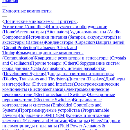
Главная
—
Импортные компоненты
—
Логические микросхемы - Триггеры
Усилители (Amplifiers)
Инструменты и оборудование
(Home)
Аттенюаторы (Attenuators)
Аудиокомпоненты (Audio
Components)
Источники питания (батареи, аккумуляторы) и
аксессуары (Batteries)
Конденсаторы (Capacitors)
Защита цепей
(Circuit Protection)
Таймеры (Clock and
Timing)
Коммуникационные компоненты
(Communication)
Кварцевые резонаторы и генераторы (Crystals
and Oscillators)
Прочие товары (Other)
Оборудование систем
сбора данных (Data Acquisition)
Системы разработки
(Development Systems)
Диоды, транзисторы и тиристоры
(Diodes, Transistors and Thyristors)
Дисплеи (Displays)
Драйверы
и интерфейсы (Drivers and Interfaces)
Электромеханические
компоненты (Electromechanical)
Электромеханические
переключатели (Electromechanical Switches)
Электронные
переключатели (Electronic Switches)
Встраиваемые
контроллеры и системы (Embedded Controllers and
Systems)
Программируемые устройства (Programmable
Devices)
Подавление ЭМП (EMI)
Крепёж и монтажные
элементы (Fasteners and Hardware)
Фильтры (Filters)
Гидро- и
пневмоприводы и клапаны (Fluid Power Actuators &