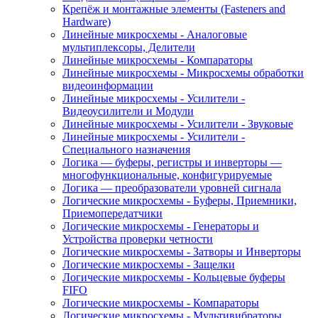
Крепёж и монтажные элементы (Fasteners and
Hardware)
Линейные микросхемы - Аналоговые
мультиплексоры, Делители
Линейные микросхемы - Компараторы
Линейные микросхемы - Микросхемы обработки
видеоинформации
Линейные микросхемы - Усилители -
Видеоусилители и Модули
Линейные микросхемы - Усилители - Звуковые
Линейные микросхемы - Усилители -
Специального назначения
Логика — буферы, регистры и инверторы —
многофункциональные, конфигурируемые
Логика — преобразователи уровней сигнала
Логические микросхемы - Буферы, Приемники,
Приемопередатчики
Логические микросхемы - Генераторы и
Устройства проверки четности
Логические микросхемы - Затворы и Инверторы
Логические микросхемы - Защелки
Логические микросхемы - Кольцевые буферы
FIFO
Логические микросхемы - Компараторы
Логические микросхемы - Мультивибраторы