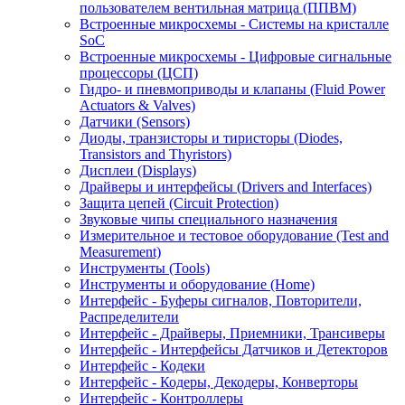
пользователем вентильная матрица (ППВМ)
Встроенные микросхемы - Системы на кристалле
SoC
Встроенные микросхемы - Цифровые сигнальные
процессоры (ЦСП)
Гидро- и пневмоприводы и клапаны (Fluid Power
Actuators & Valves)
Датчики (Sensors)
Диоды, транзисторы и тиристоры (Diodes,
Transistors and Thyristors)
Дисплеи (Displays)
Драйверы и интерфейсы (Drivers and Interfaces)
Защита цепей (Circuit Protection)
Звуковые чипы специального назначения
Измерительное и тестовое оборудование (Test and
Measurement)
Инструменты (Tools)
Инструменты и оборудование (Home)
Интерфейс - Буферы сигналов, Повторители,
Распределители
Интерфейс - Драйверы, Приемники, Трансиверы
Интерфейс - Интерфейсы Датчиков и Детекторов
Интерфейс - Кодеки
Интерфейс - Кодеры, Декодеры, Конверторы
Интерфейс - Контроллеры