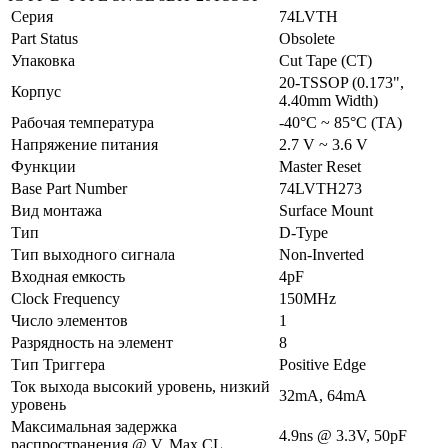
Серия
74LVTH
Part Status
Obsolete
Упаковка
Cut Tape (CT)
20-TSSOP (0.173",
Корпус
4.40mm Width)
Рабочая температура
-40°C ~ 85°C (TA)
Напряжение питания
2.7 V ~ 3.6 V
Функции
Master Reset
Base Part Number
74LVTH273
Вид монтажа
Surface Mount
Тип
D-Type
Тип выходного сигнала
Non-Inverted
Входная емкость
4pF
Clock Frequency
150MHz
Число элементов
1
Разрядность на элемент
8
Тип Триггера
Positive Edge
Ток выхода высокий уровень, низкий
32mA, 64mA
уровень
Максимальная задержка
4.9ns @ 3.3V, 50pF
распространения @ V, Max CL