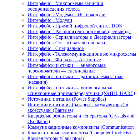
Интерфейс - Микросхемы записи и
воспроизведения голоса
Интерфейс - Модемы - ИС и модули
Интерфейс - Модули
Интерфейс - Прямой цифровой синтез DDS
Интерфейс - Расширители портов ввода/вывода
Интерфейс - Сериализаторы и Десериализаторы
Интерфейс - Согласователи сигнала
Интерфейс - Специальное
Интерфейс - Телекоммуникационные микросхемы
Интерфейс - Фильтры - Активные
Интерфейсы и стыки — аналоговые
переключатели — специальные
Интерфейсы и стыки — датчики, ёмкостные
(касания)
Интерфейсы и стыки — универсальные
асинхронные приёмопередатчики (УАПП, UART)
Источники питания (Power Supplies)
Источники питания (батареи, аккумуляторы) и
аксессуары (Batteries)
Кварцевые резонаторы и генераторы (Crystals and
Oscillators)
Коммуникационные компоненты (Communication)
Компьютерные компоненты (Computer Products)
Конденсаторы (Capacitors)