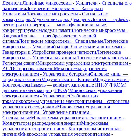
Делители
Линейные микросхемы - Усилители - Специального
назначения
Логические микросхемы - Затворы и
Инверторы
Логические микросхемы - Сигнальные
коммутаторы, Мультиплексоры, Декодеры
Логика — буферы,
регистры и инверторы — многофункциональные,
конфигурируемые
Модули памяти
Логические микросхемы -
Защелки
Логика — преобразователи уровней
сигнала
Логические микросхемы - Специальные
Логические
микросхемы - Мультивибраторы
Логические микросхемы -
Генераторы и Устройства проверки четности
Логические
микросхемы - Универсальная шина
Логические микросхемы -
Регистры сдвига
Микросхемы управления электропитанием -
AC/DC преобразователи
Микросхемы управления
электропитанием - Управление батареями
Силовые чипы —
зарядники батарей
Модули памяти - Батареи
Модули памяти -
Контроллеры
Память — конфигурационные ППЗУ (PROM)
для вентильных матриц (FPGA)
Микросхемы управления
электропитанием - Управление/Стабилизация
тока
Микросхемы управления электропитанием - Устройства
управления светодиодами
Микросхемы управления
электропитанием - Управление питанием -
Специальные
Микросхемы управления электропитанием -
Коммутаторы распределения энергии
Микросхемы
управления электропитанием - Контроллеры источников
питания
Микросхемы управления электропитанием -