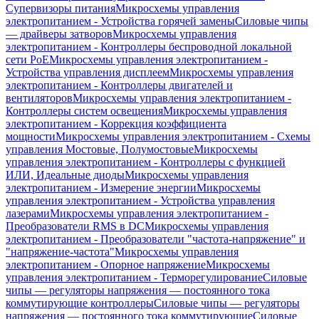
Супервизоры питания
Микросхемы управления
электропитанием - Устройства горячей замены
Силовые чипы
— драйверы затворов
Микросхемы управления
электропитанием - Контроллеры беспроводной локальной
сети PoE
Микросхемы управления электропитанием -
Устройства управления дисплеем
Микросхемы управления
электропитанием - Контроллеры двигателей и
вентиляторов
Микросхемы управления электропитанием -
Контроллеры систем освещения
Микросхемы управления
электропитанием - Коррекция коэффициента
мощности
Микросхемы управления электропитанием - Схемы
управления Мостовые, Полумостовые
Микросхемы
управления электропитанием - Контроллеры с функцией
ИЛИ, Идеальные диоды
Микросхемы управления
электропитанием - Измерение энергии
Микросхемы
управления электропитанием - Устройства управления
лазерами
Микросхемы управления электропитанием -
Преобразователи RMS в DC
Микросхемы управления
электропитанием - Преобразователи "частота-напряжение" и
"напряжение-частота"
Микросхемы управления
электропитанием - Опорное напряжение
Микросхемы
управления электропитанием - Терморегулирование
Силовые
чипы — регуляторы напряжения — постоянного тока
коммутирующие контроллеры
Силовые чипы — регуляторы
напряжения — постоянного тока коммутирующие
Силовые