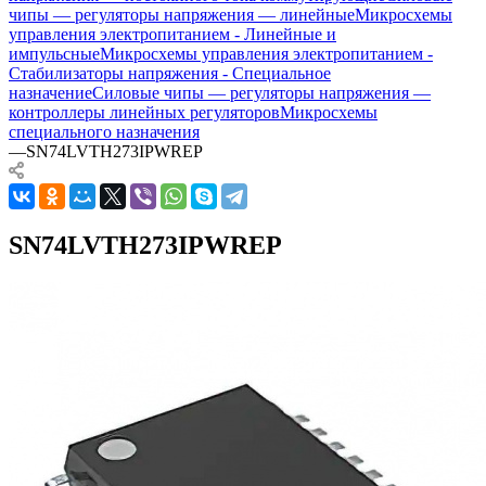
чипы — регуляторы напряжения — линейные
Микросхемы
управления электропитанием - Линейные и
импульсные
Микросхемы управления электропитанием -
Стабилизаторы напряжения - Специальное
назначение
Силовые чипы — регуляторы напряжения —
контроллеры линейных регуляторов
Микросхемы
специального назначения
—
SN74LVTH273IPWREP
SN74LVTH273IPWREP