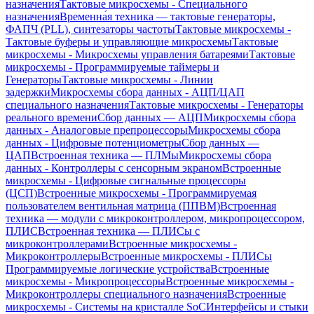
назначения
Тактовые микросхемы - Специального
назначения
Временна́я техника — тактовые генераторы,
ФАПЧ (PLL), синтезаторы частоты
Тактовые микросхемы -
Тактовые буферы и управляющие микросхемы
Тактовые
микросхемы - Микросхемы управления батареями
Тактовые
микросхемы - Программируемые таймеры и
Генераторы
Тактовые микросхемы - Линии
задержки
Микросхемы сбора данных - АЦП/ЦАП
специального назначения
Тактовые микросхемы - Генераторы
реального времени
Сбор данных — АЦП
Микросхемы сбора
данных - Аналоговые препроцессоры
Микросхемы сбора
данных - Цифровые потенциометры
Сбор данных —
ЦАП
Встроенная техника — ПЛМы
Микросхемы сбора
данных - Контроллеры с сенсорным экраном
Встроенные
микросхемы - Цифровые сигнальные процессоры
(ЦСП)
Встроенные микросхемы - Программируемая
пользователем вентильная матрица (ППВМ)
Встроенная
техника — модули с микроконтроллером, микропроцессором,
ПЛИС
Встроенная техника — ПЛИСы с
микроконтроллерами
Встроенные микросхемы -
Микроконтроллеры
Встроенные микросхемы - ПЛИСы
Программируемые логические устройства
Встроенные
микросхемы - Микропроцессоры
Встроенные микросхемы -
Микроконтроллеры специального назначения
Встроенные
микросхемы - Системы на кристалле SoC
Интерфейсы и стыки