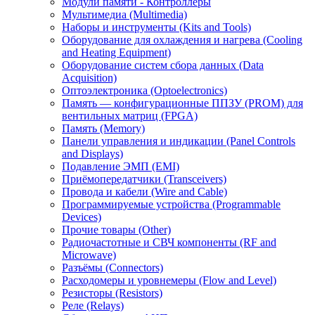
Модули памяти - Контроллеры
Мультимедиа (Multimedia)
Наборы и инструменты (Kits and Tools)
Оборудование для охлаждения и нагрева (Cooling
and Heating Equipment)
Оборудование систем сбора данных (Data
Acquisition)
Оптоэлектроника (Optoelectronics)
Память — конфигурационные ППЗУ (PROM) для
вентильных матриц (FPGA)
Память (Memory)
Панели управления и индикации (Panel Controls
and Displays)
Подавление ЭМП (EMI)
Приёмопередатчики (Transceivers)
Провода и кабели (Wire and Cable)
Программируемые устройства (Programmable
Devices)
Прочие товары (Other)
Радиочастотные и СВЧ компоненты (RF and
Microwave)
Разъёмы (Connectors)
Расходомеры и уровнемеры (Flow and Level)
Резисторы (Resistors)
Реле (Relays)