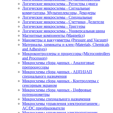
Логические микросхемы - Регистры сдвига
Логические микросхемы - Сигнальные
коммутаторы, Мультиплексоры, Декодеры
Логические микросхемы - Специальные
Логические микросхемы - Счетчики, Делители
Логические микросхемы - Триггеры
Логические микросхемы - Универсальная шина
Магнитные компоненты (Magnetics)
Манометры и вакуумметры (Pressure and Vacuum)
Материалы, химикаты и клеи (Materials, Chemicals
and Adhesives)
Микроконтроллеры и процессоры (Microcontrollers
and Processors)
Микросхемы сбора данных - Аналоговые
препроцессоры
Микросхемы сбора данных - АЦП/ЦАП
специального назначения
Микросхемы сбора данных - Контроллеры с
сенсорным экраном
Микросхемы сбора данных - Цифровые
потенциометры
Микросхемы специального назначения
Микросхемы управления электропитанием -
AC/DC преобразователи
Микросхемы управления электропитанием -