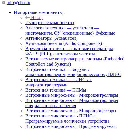
info@eltsi.ru
Импортные компоненты
Назад
Импортные компоненты
Аналоговая техника — усилители —
инструменты, ОУ (операционные), буферные
Аттенюаторы (Attenuators)
Аудиокомпоненты (Audio Components)
Временна́я техника — тактовые генераторы,
ФАПЧ (PLL), синтезаторы частоты
Встраиваемые контроллеры и системы (Embedded
Controllers and Systems)
Встроенная техника — модули с
микроконтроллером, микропроцессором, ПЛИС
Встроенная техника — ПЛИСы с
микроконтроллерами
Встроенная техника — ПЛМы
Встроенные микросхемы - Микроконтроллеры
Встроенные микросхемы - Микроконтроллеры
специального назначения
Встроенные микросхемы - Микропроцессоры
Встроенные микросхемы - ПЛИСы
Программируемые логические устройства
Встроенные микросхемы - Программируемая