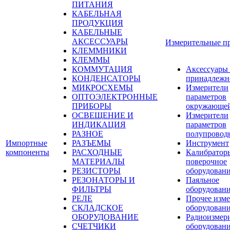
ПИТАНИЯ
КАБЕЛЬНАЯ
ПРОДУКЦИЯ
КАБЕЛЬНЫЕ
АКСЕССУАРЫ
Измерительные п
КЛЕММНИКИ
КЛЕММЫ
КОММУТАЦИЯ
Аксессуары
КОНДЕНСАТОРЫ
принадлежн
МИКРОСХЕМЫ
Измерители
ОПТОЭЛЕКТРОННЫЕ
параметров
ПРИБОРЫ
окружающей
ОСВЕЩЕНИЕ И
Измерители
ИНДИКАЦИЯ
параметров
РАЗНОЕ
полупровод
Импортные
РАЗЪЕМЫ
Инструмент
компоненты
РАСХОДНЫЕ
Калибратор
МАТЕРИАЛЫ
поверочное
РЕЗИСТОРЫ
оборудован
РЕЗОНАТОРЫ И
Паяльное
ФИЛЬТРЫ
оборудован
РЕЛЕ
Прочее изме
СКЛАДСКОЕ
оборудован
ОБОРУДОВАНИЕ
Радиоизмер
СЧЕТЧИКИ
оборудован