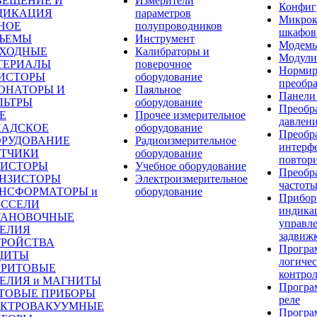
ВЕЩЕНИЕ И
Измерители
Конфиг
ДИКАЦИЯ
параметров
Микрок
НОЕ
полупроводников
шкафов
ЗЪЕМЫ
Инструмент
Модем
СХОДНЫЕ
Калибраторы и
Модули
ТЕРИАЛЫ
поверочное
Норми
ЗИСТОРЫ
оборудование
преобра
ОНАТОРЫ И
Паяльное
Панели
ЛЬТРЫ
оборудование
Преобр
Е
Прочее измерительное
давлен
ЛАДСКОЕ
оборудование
Преобр
ОРУДОВАНИЕ
Радиоизмерительное
интерф
ЕТЧИКИ
оборудование
повтор
РИСТОРЫ
Учебное оборудование
Преобр
АНЗИСТОРЫ
Электроизмерительное
частот
АНСФОРМАТОРЫ и
оборудование
Прибор
ОССЕЛИ
индика
ТАНОВОЧНЫЕ
управл
ДЕЛИЯ
задвиж
ТРОЙСТВА
Програ
ЩИТЫ
логиче
РРИТОВЫЕ
контро
ЕЛИЯ и МАГНИТЫ
Програ
ТОВЫЕ ПРИБОРЫ
реле
ЕКТРОВАКУУМНЫЕ
Програ