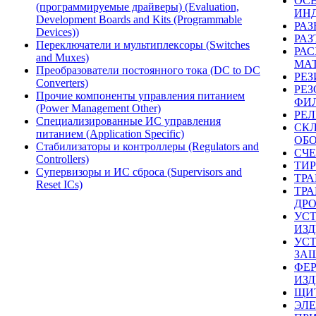
ОС
(программируемые драйверы) (Evaluation,
ИН
Development Boards and Kits (Programmable
РАЗ
Devices))
РА
Переключатели и мультиплексоры (Switches
РА
and Muxes)
МА
Преобразователи постоянного тока (DC to DC
РЕ
Converters)
РЕЗ
Прочие компоненты управления питанием
ФИ
(Power Management Other)
РЕЛ
Специализированные ИС управления
СК
питанием (Application Specific)
ОБ
Стабилизаторы и контроллеры (Regulators and
СЧ
Controllers)
ТИ
Супервизоры и ИС сброса (Supervisors and
ТР
Reset ICs)
ТР
ДР
УС
ИЗ
УС
ЗА
ФЕ
ИЗД
ЩИ
ЭЛ