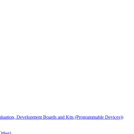
tion, Development Boards and Kits (Programmable Devices))
ther)