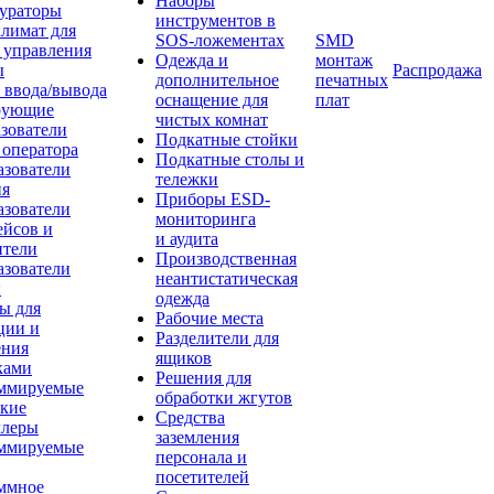
Наборы
ураторы
инструментов в
лимат для
SOS-ложементах
SMD
 управления
Одежда и
монтаж
ы
Распродажа
дополнительное
печатных
 ввода/вывода
оснащение для
плат
рующие
чистых комнат
зователи
Подкатные стойки
 оператора
Подкатные столы и
азователи
тележки
ия
Приборы ESD-
азователи
мониторинга
ейсов и
и аудита
ители
Производственная
азователи
неантистатическая
ы
одежда
ы для
Рабочие места
ции и
Разделители для
ения
ящиков
ками
Решения для
ммируемые
обработки жгутов
ские
Средства
ллеры
заземления
ммируемые
персонала и
посетителей
ммное