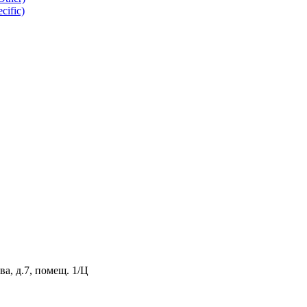
ific)
а, д.7, помещ. 1/Ц