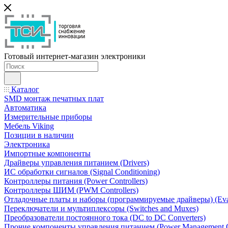
Готовый интернет-магазин электроники
Каталог
SMD монтаж печатных плат
Автоматика
Измерительные приборы
Мебель Viking
Позиции в наличии
Электроника
Импортные компоненты
Драйверы управления питанием (Drivers)
ИС обработки сигналов (Signal Conditioning)
Контроллеры питания (Power Controllers)
Контроллеры ШИМ (PWM Controllers)
Отладочные платы и наборы (программируемые драйверы) (Evalua
Переключатели и мультиплексоры (Switches and Muxes)
Преобразователи постоянного тока (DC to DC Converters)
Прочие компоненты управления питанием (Power Management O