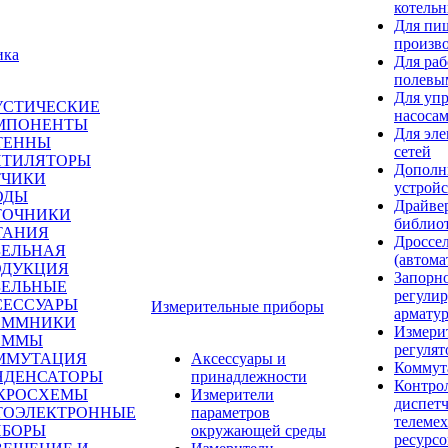
котель
Для пи
произв
ика
Для раб
полевы
Для уп
УСТИЧЕСКИЕ
насоса
МПОНЕНТЫ
Для эле
ТЕННЫ
сетей
НТИЛЯТОРЫ
Дополн
ТЧИКИ
устройс
ОДЫ
Драйве
ТОЧНИКИ
библио
ТАНИЯ
Дроссе
БЕЛЬНАЯ
(автома
ОДУКЦИЯ
Запорн
БЕЛЬНЫЕ
регули
СЕССУАРЫ
Измерительные приборы
армату
ЕММНИКИ
Измери
ЕММЫ
регуля
ММУТАЦИЯ
Аксессуары и
Коммут
НДЕНСАТОРЫ
принадлежности
Контро
КРОСХЕМЫ
Измерители
диспетч
ТОЭЛЕКТРОННЫЕ
параметров
телемех
ИБОРЫ
окружающей среды
ресурсо