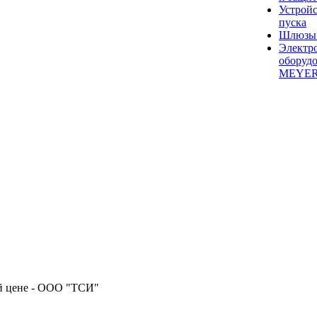
Устройс
пуска
Шлюзы 
Электр
оборуд
MEYE
ой цене - ООО "ТСИ"