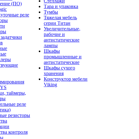
Стеллажи
чение (ПО)
Тара и упаковка
gic
Тумбы
уточные реле
Тяжелая мебель
торы
серии Титан
ти
Увеличительные,
оры
рабочие и
 задатчики
антистатические
ов
лампы
ные
Шкафы
ные
промышленные и
ллеры
антистатические
твующие
Шкафы сухого
хранения
Конструктор мебели
ммирования
Viking
YS
и, таймеры,
тры
ельные реле
тика)
ные резисторы
тва
ации
тва контроля
ты