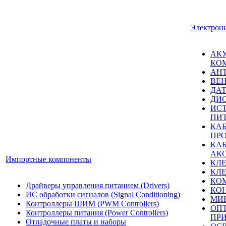
Электрон
АК
КО
АН
ВЕ
ДА
ДИ
ИС
ПИ
КА
ПР
КА
АК
Импортные компоненты
КЛ
КЛ
КО
Драйверы управления питанием (Drivers)
КО
ИС обработки сигналов (Signal Conditioning)
МИ
Контроллеры ШИМ (PWM Controllers)
ОП
Контроллеры питания (Power Controllers)
ПР
Отладочные платы и наборы