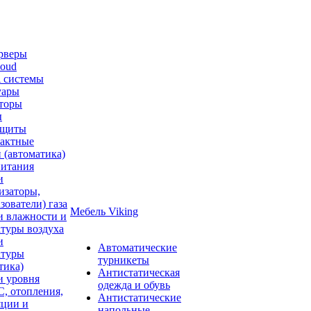
рверы
oud
системы
уары
торы
ы
ащиты
тактные
 (автоматика)
питания
и
изаторы,
зователи) газа
Мебель Viking
и влажности и
туры воздуха
и
Автоматические
атуры
турникеты
тика)
Антистатическая
и уровня
одежда и обувь
, отопления,
Антистатические
яции и
напольные