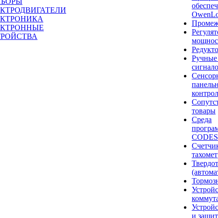
ИБОРЫ
обеспе
ЕКТРОДВИГАТЕЛИ
OwenLo
ЕКТРОНИКА
Промеж
ЕКТРОННЫЕ
Регуля
ТРОЙСТВА
мощнос
Редукт
Ручные
сигнал
Сенсор
панель
контро
Сопутс
товары
Среда
програ
CODES
Счетчик
тахоме
Твердот
(автома
Тормоз
Устройс
коммут
Устройс
и защи