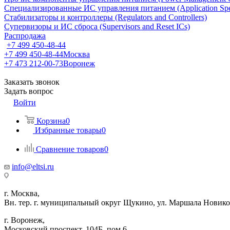
Специализированные ИС управления питанием (Application Spec
Стабилизаторы и контроллеры (Regulators and Controllers)
Супервизоры и ИС сброса (Supervisors and Reset ICs)
Распродажа
+7 499 450-48-44
+7 499 450-48-44
Москва
+7 473 212-00-73
Воронеж
Заказать звонок
Задать вопрос
Войти
Корзина
0
Избранные товары
0
Сравнение товаров
0
info@eltsi.ru
г. Москва,
Вн. тер. г. муниципальный округ Щукино, ул. Маршала Новиков
г. Воронеж,
​Московский проспект, 104Б, пом.6