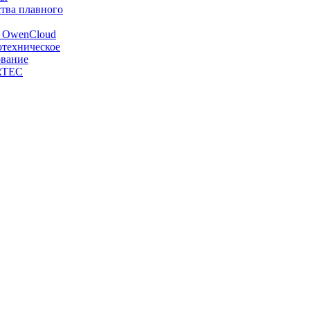
тва плавного
OwenCloud
отехническое
ование
RTEC