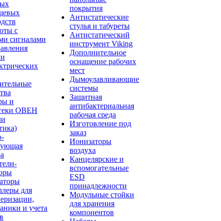
ных
покрытия
щевых
Антистатические
одств
стулья и табуреты
оты с
Антистатический
ми сигналами
инструмент Viking
равления
Дополнительное
ми
оснащение рабочих
ктрических
мест
Дымоулавливающие
ительные
системы
тва
Защитная
ры и
антибактериальная
теки ОВЕН
рабочая среда
ли
Изготовление под
тика)
заказ
о-
Ионизаторы
рующая
воздуха
ра
Канцелярские и
тели-
вспомогательные
торы
ESD
аторы
принадлежности
ллеры для
Модульные стойки
еризации,
для хранения
аники и учета
компонентов
в