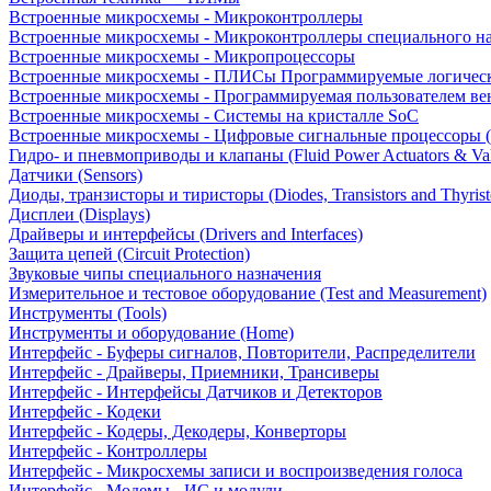
Встроенные микросхемы - Микроконтроллеры
Встроенные микросхемы - Микроконтроллеры специального н
Встроенные микросхемы - Микропроцессоры
Встроенные микросхемы - ПЛИСы Программируемые логическ
Встроенные микросхемы - Программируемая пользователем в
Встроенные микросхемы - Системы на кристалле SoC
Встроенные микросхемы - Цифровые сигнальные процессоры 
Гидро- и пневмоприводы и клапаны (Fluid Power Actuators & Va
Датчики (Sensors)
Диоды, транзисторы и тиристоры (Diodes, Transistors and Thyrist
Дисплеи (Displays)
Драйверы и интерфейсы (Drivers and Interfaces)
Защита цепей (Circuit Protection)
Звуковые чипы специального назначения
Измерительное и тестовое оборудование (Test and Measurement)
Инструменты (Tools)
Инструменты и оборудование (Home)
Интерфейс - Буферы сигналов, Повторители, Распределители
Интерфейс - Драйверы, Приемники, Трансиверы
Интерфейс - Интерфейсы Датчиков и Детекторов
Интерфейс - Кодеки
Интерфейс - Кодеры, Декодеры, Конверторы
Интерфейс - Контроллеры
Интерфейс - Микросхемы записи и воспроизведения голоса
Интерфейс - Модемы - ИС и модули