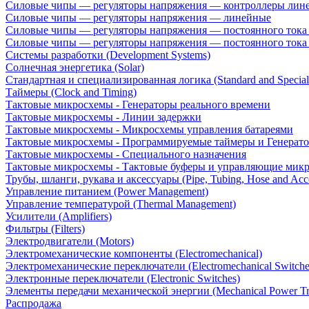
Силовые чипы — регуляторы напряжения — контроллеры лине
Силовые чипы — регуляторы напряжения — линейные
Силовые чипы — регуляторы напряжения — постоянного ток
Силовые чипы — регуляторы напряжения — постоянного ток
Системы разработки (Development Systems)
Солнечная энергетика (Solar)
Стандартная и специализированная логика (Standard and Special
Таймеры (Clock and Timing)
Тактовые микросхемы - Генераторы реального времени
Тактовые микросхемы - Линии задержки
Тактовые микросхемы - Микросхемы управления батареями
Тактовые микросхемы - Программируемые таймеры и Генерат
Тактовые микросхемы - Специального назначения
Тактовые микросхемы - Тактовые буферы и управляющие мик
Трубы, шланги, рукава и аксессуары (Pipe, Tubing, Hose and Acce
Управление питанием (Power Management)
Управление температурой (Thermal Management)
Усилители (Amplifiers)
Фильтры (Filters)
Электродвигатели (Motors)
Электромеханические компоненты (Electromechanical)
Электромеханические переключатели (Electromechanical Switche
Электронные переключатели (Electronic Switches)
Элементы передачи механической энергии (Mechanical Power Tr
Распродажа