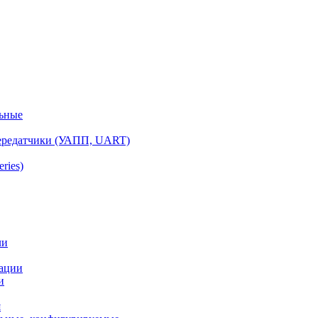
ьные
ередатчики (УАПП, UART)
ries)
ли
ации
и
я