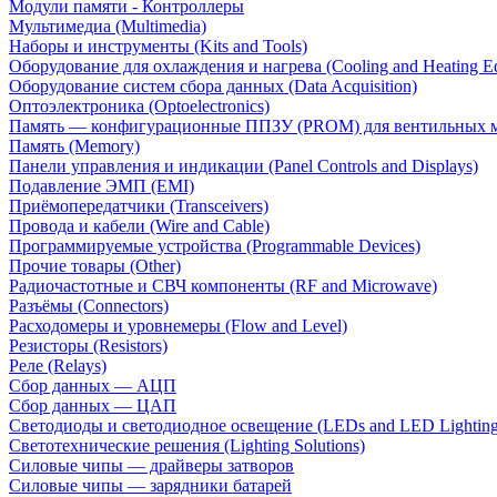
Модули памяти - Контроллеры
Мультимедиа (Multimedia)
Наборы и инструменты (Kits and Tools)
Оборудование для охлаждения и нагрева (Cooling and Heating E
Оборудование систем сбора данных (Data Acquisition)
Оптоэлектроника (Optoelectronics)
Память — конфигурационные ППЗУ (PROM) для вентильных 
Память (Memory)
Панели управления и индикации (Panel Controls and Displays)
Подавление ЭМП (EMI)
Приёмопередатчики (Transceivers)
Провода и кабели (Wire and Cable)
Программируемые устройства (Programmable Devices)
Прочие товары (Other)
Радиочастотные и СВЧ компоненты (RF and Microwave)
Разъёмы (Connectors)
Расходомеры и уровнемеры (Flow and Level)
Резисторы (Resistors)
Реле (Relays)
Сбор данных — АЦП
Сбор данных — ЦАП
Светодиоды и светодиодное освещение (LEDs and LED Lighting
Светотехнические решения (Lighting Solutions)
Силовые чипы — драйверы затворов
Силовые чипы — зарядники батарей