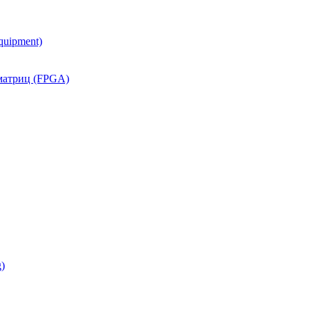
quipment)
матриц (FPGA)
)