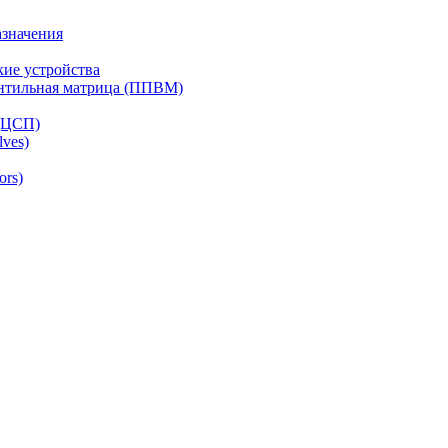
азначения
ие устройства
ентильная матрица (ППВМ)
(ЦСП)
lves)
ors)