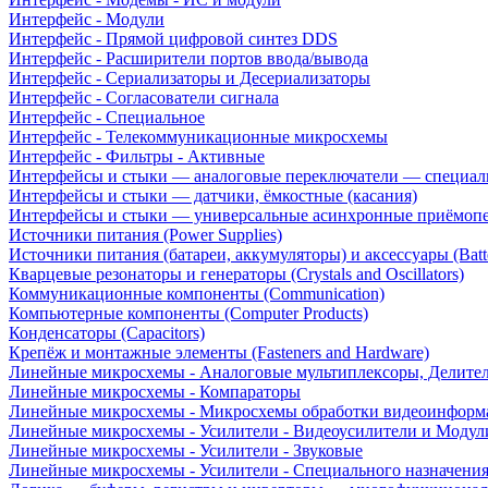
Интерфейс - Модули
Интерфейс - Прямой цифровой синтез DDS
Интерфейс - Расширители портов ввода/вывода
Интерфейс - Сериализаторы и Десериализаторы
Интерфейс - Согласователи сигнала
Интерфейс - Специальное
Интерфейс - Телекоммуникационные микросхемы
Интерфейс - Фильтры - Активные
Интерфейсы и стыки — аналоговые переключатели — специал
Интерфейсы и стыки — датчики, ёмкостные (касания)
Интерфейсы и стыки — универсальные асинхронные приёмоп
Источники питания (Power Supplies)
Источники питания (батареи, аккумуляторы) и аксессуары (Batte
Кварцевые резонаторы и генераторы (Crystals and Oscillators)
Коммуникационные компоненты (Communication)
Компьютерные компоненты (Computer Products)
Конденсаторы (Capacitors)
Крепёж и монтажные элементы (Fasteners and Hardware)
Линейные микросхемы - Аналоговые мультиплексоры, Делите
Линейные микросхемы - Компараторы
Линейные микросхемы - Микросхемы обработки видеоинформ
Линейные микросхемы - Усилители - Видеоусилители и Модул
Линейные микросхемы - Усилители - Звуковые
Линейные микросхемы - Усилители - Специального назначени