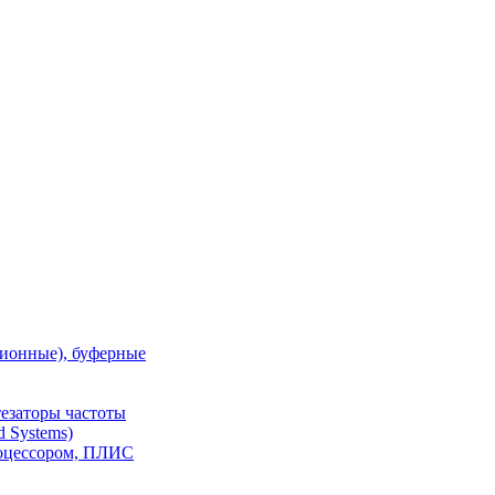
ионные), буферные
тезаторы частоты
 Systems)
роцессором, ПЛИС