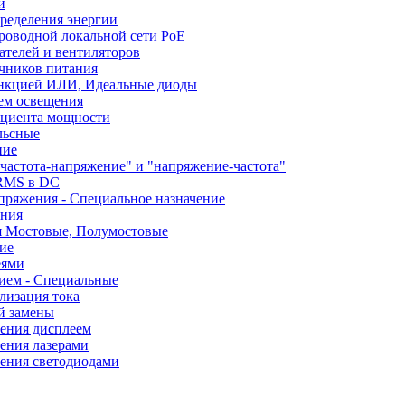
и
ределения энергии
роводной локальной сети PoE
ателей и вентиляторов
чников питания
ункцией ИЛИ, Идеальные диоды
ем освещения
ициента мощности
льсные
ние
частота-напряжение" и "напряжение-частота"
 RMS в DC
пряжения - Специальное назначение
ания
я Мостовые, Полумостовые
ие
еями
ием - Специальные
лизация тока
й замены
ления дисплеем
ения лазерами
ления светодиодами