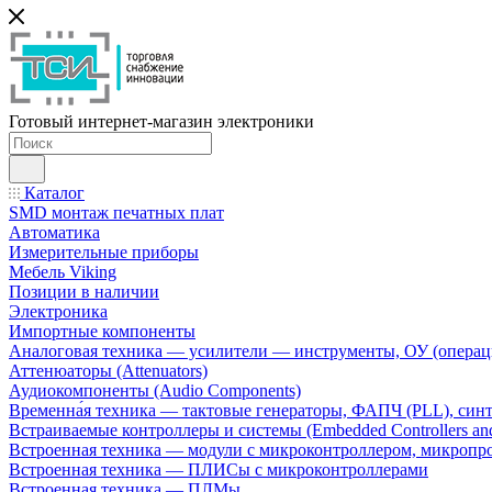
Готовый интернет-магазин электроники
Каталог
SMD монтаж печатных плат
Автоматика
Измерительные приборы
Мебель Viking
Позиции в наличии
Электроника
Импортные компоненты
Аналоговая техника — усилители — инструменты, ОУ (операц
Аттенюаторы (Attenuators)
Аудиокомпоненты (Audio Components)
Временна́я техника — тактовые генераторы, ФАПЧ (PLL), син
Встраиваемые контроллеры и системы (Embedded Controllers and
Встроенная техника — модули с микроконтроллером, микроп
Встроенная техника — ПЛИСы с микроконтроллерами
Встроенная техника — ПЛМы