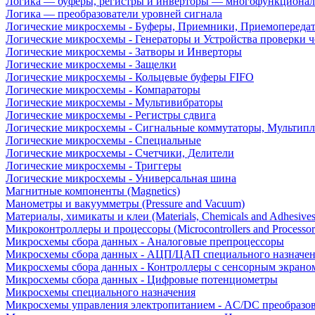
Логика — буферы, регистры и инверторы — многофункционал
Логика — преобразователи уровней сигнала
Логические микросхемы - Буферы, Приемники, Приемопереда
Логические микросхемы - Генераторы и Устройства проверки ч
Логические микросхемы - Затворы и Инверторы
Логические микросхемы - Защелки
Логические микросхемы - Кольцевые буферы FIFO
Логические микросхемы - Компараторы
Логические микросхемы - Мультивибраторы
Логические микросхемы - Регистры сдвига
Логические микросхемы - Сигнальные коммутаторы, Мультипл
Логические микросхемы - Специальные
Логические микросхемы - Счетчики, Делители
Логические микросхемы - Триггеры
Логические микросхемы - Универсальная шина
Магнитные компоненты (Magnetics)
Манометры и вакуумметры (Pressure and Vacuum)
Материалы, химикаты и клеи (Materials, Chemicals and Adhesives
Микроконтроллеры и процессоры (Microcontrollers and Processor
Микросхемы сбора данных - Аналоговые препроцессоры
Микросхемы сбора данных - АЦП/ЦАП специального назначе
Микросхемы сбора данных - Контроллеры с сенсорным экрано
Микросхемы сбора данных - Цифровые потенциометры
Микросхемы специального назначения
Микросхемы управления электропитанием - AC/DC преобразо