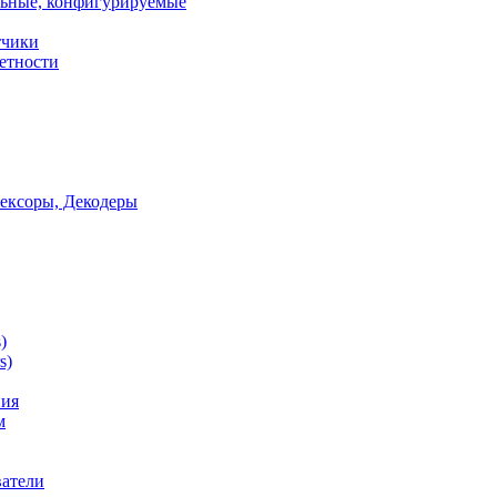
ьные, конфигурируемые
тчики
етности
ексоры, Декодеры
)
s)
ния
м
ватели