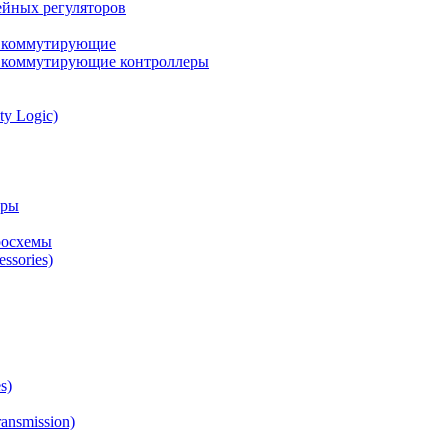
йных регуляторов
а коммутирующие
а коммутирующие контроллеры
ty Logic)
оры
росхемы
ssories)
s)
ansmission)