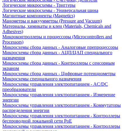
Логические микросхемы - Триггеры
Логические микросхемы - Универсальная шина
Магнитные компоненты (Magnetics)
Манометры и вакуумметры (Pressure and Vacuum)
Материалы, химикаты и клеи (Materials, Chemicals and
Adhesives)
Микроконтроллеры и процессоры (Microcontrollers and
Processors)
Микросхемы сбора данных - Аналоговые препроцессоры
Микросхемы сбора данных - АЦП/ЦАП специального
назначения
Микросхемы сбора данных - Контроллеры с сенсорным
экраном
Микросхемы сбора данных - Цифровые потенциометры
Микросхемы специального назначения
Микросхемы управления электропитанием - AC/DC
преобразователи
Микросхемы управления электропитанием - Измерение
энергии
Микросхемы управления электропитанием - Коммутаторы
распределения энергии
Микросхемы управления электропитанием - Контроллеры
беспроводной локальной сети PoE
Микросхемы управления электропитанием - Контроллеры