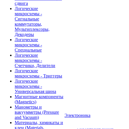
сдвига
Логические
микросхемы -
Сигнальные
коммутаторы,
Мультиплексоры,
Декодеры
Логические
микросхемы -
Специальные
Логические
микросхемы -
Счетчики, Делители
Логические
микросхемы - Триггеры
Логические
микросхемы -
Универсальная шина
Магнитные компоненты
(Magnetics)
Манометры и
вакуумметры (Pressure
Электроника
and Vacuum)
Материалы, химикаты и
клеи (Materials,