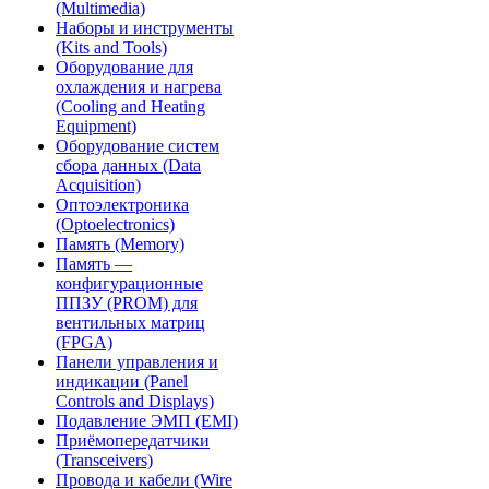
(Multimedia)
Наборы и инструменты
(Kits and Tools)
Оборудование для
охлаждения и нагрева
(Cooling and Heating
Equipment)
Оборудование систем
сбора данных (Data
Acquisition)
Оптоэлектроника
(Optoelectronics)
Память (Memory)
Память —
конфигурационные
ППЗУ (PROM) для
вентильных матриц
(FPGA)
Панели управления и
индикации (Panel
Controls and Displays)
Подавление ЭМП (EMI)
Приёмопередатчики
(Transceivers)
Провода и кабели (Wire