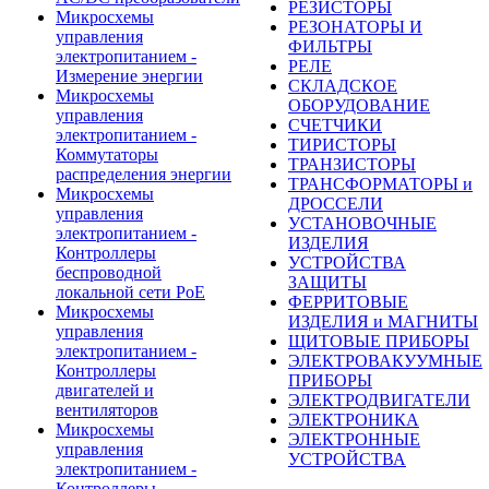
РЕЗИСТОРЫ
Микросхемы
РЕЗОНАТОРЫ И
управления
ФИЛЬТРЫ
электропитанием -
РЕЛЕ
Измерение энергии
СКЛАДСКОЕ
Микросхемы
ОБОРУДОВАНИЕ
управления
СЧЕТЧИКИ
электропитанием -
ТИРИСТОРЫ
Коммутаторы
ТРАНЗИСТОРЫ
распределения энергии
ТРАНСФОРМАТОРЫ и
Микросхемы
ДРОССЕЛИ
управления
УСТАНОВОЧНЫЕ
электропитанием -
ИЗДЕЛИЯ
Контроллеры
УСТРОЙСТВА
беспроводной
ЗАЩИТЫ
локальной сети PoE
ФЕРРИТОВЫЕ
Микросхемы
ИЗДЕЛИЯ и МАГНИТЫ
управления
ЩИТОВЫЕ ПРИБОРЫ
электропитанием -
ЭЛЕКТРОВАКУУМНЫЕ
Контроллеры
ПРИБОРЫ
двигателей и
ЭЛЕКТРОДВИГАТЕЛИ
вентиляторов
ЭЛЕКТРОНИКА
Микросхемы
ЭЛЕКТРОННЫЕ
управления
УСТРОЙСТВА
электропитанием -
Контроллеры