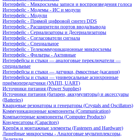
Интерфейс - Микросхемы записи и воспроизведения голоса
Интерфейс - Модемы - ИС и модули
Интерфейс - Модули
Интерфейс - Прямой цифровой синтез DDS
Интерфейс - Расширители портов ввода/вывода
Интерфейс - Сериализаторы и Десериализаторы
Интерфейс - Согласователи сигнала
Интерфейс - Специальное
Интерфейс - Телекоммуникационные микросхемы
Интерфейс - Фильтры - Активные
Интерфейсы и стыки — аналоговые переключатели —
специальные
Интерфейсы и стыки — датчики, ёмкостные (касания)
Интерфейсы и стыки — универсальные асинхронные
приёмопередатчики (УАПП, UART)
Источники питания (Power Supplies)
Источники питания (батареи, аккумуляторы) и аксессуары
(Batteries)
Кварцевые резонаторы и генераторы (Crystals and Oscillators)
Коммуникационные компоненты (Communication)
Компьютерные компоненты (Computer Products)
Конденсаторы (Capacitors)
Крепёж и монтажные элементы (Fasteners and Hardware)
Линейные микросхемы - Аналоговые мультиплексоры,
Делители