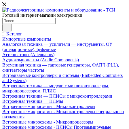
Готовый интернет-магазин электроники
Каталог
Импортные компоненты
Аналоговая техника — усилители — инструменты, ОУ
(операционные), буферные
Аттенюаторы (Attenuators)
Аудиокомпоненты (Audio Components)
Временна́я техника — тактовые генераторы, ФАПЧ (PLL),
синтезаторы частоты
Встраиваемые контроллеры и системы (Embedded Controllers
and Systems)
Встроенная техника — модули с микроконтроллером,
микропроцессором, ПЛИС
Встроенная техника — ПЛИСы с микроконтроллерами
Встроенная техника — ПЛМы
Встроенные микросхемы - Микроконтроллеры
Встроенные микросхемы - Микроконтроллеры специального
назначения
Встроенные микросхемы - Микропроцессоры
Встроенные микросхемы - ПЛИСы Программируемые