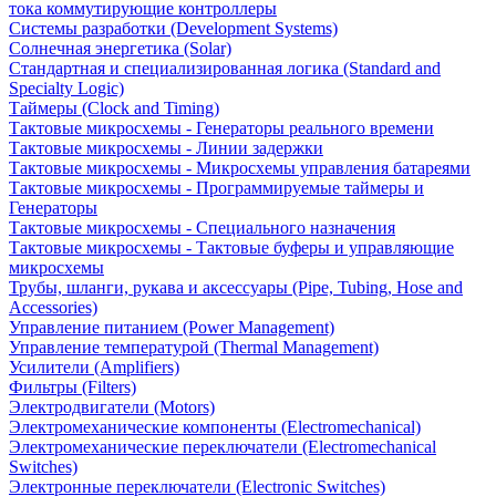
тока коммутирующие контроллеры
Системы разработки (Development Systems)
Солнечная энергетика (Solar)
Стандартная и специализированная логика (Standard and
Specialty Logic)
Таймеры (Clock and Timing)
Тактовые микросхемы - Генераторы реального времени
Тактовые микросхемы - Линии задержки
Тактовые микросхемы - Микросхемы управления батареями
Тактовые микросхемы - Программируемые таймеры и
Генераторы
Тактовые микросхемы - Специального назначения
Тактовые микросхемы - Тактовые буферы и управляющие
микросхемы
Трубы, шланги, рукава и аксессуары (Pipe, Tubing, Hose and
Accessories)
Управление питанием (Power Management)
Управление температурой (Thermal Management)
Усилители (Amplifiers)
Фильтры (Filters)
Электродвигатели (Motors)
Электромеханические компоненты (Electromechanical)
Электромеханические переключатели (Electromechanical
Switches)
Электронные переключатели (Electronic Switches)