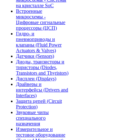
на кристалле SoC
Встроенные
микросхемы -
Цифровые сигнальные
процессоры (ЦСП)
Гидро- и
пневмоприводы и
клапаны (Fluid Power
Actuators & Valves)
Датчики (Sensors)
Диоды, транзисторы и
тиристоры (Diodes,
Transistors and Thyristors)
Дисплеи (Displays)
Драйверы и
интерфейсы (Drivers and
Interfaces)
Защита цепей (Circuit
Protection)
Звуковые чипы
специального
назначения
Измерительное и
тестовое оборудование