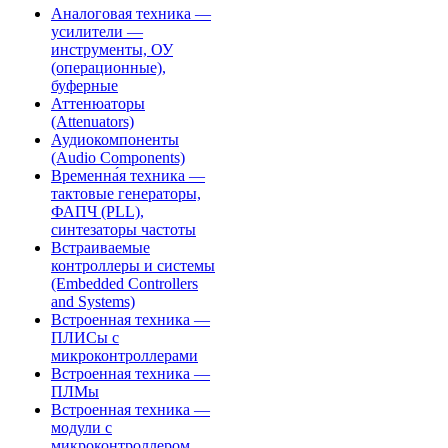
Аналоговая техника —
усилители —
инструменты, ОУ
(операционные),
буферные
Аттенюаторы
(Attenuators)
Аудиокомпоненты
(Audio Components)
Временна́я техника —
тактовые генераторы,
ФАПЧ (PLL),
синтезаторы частоты
Встраиваемые
контроллеры и системы
(Embedded Controllers
and Systems)
Встроенная техника —
ПЛИСы с
микроконтроллерами
Встроенная техника —
ПЛМы
Встроенная техника —
модули с
микроконтроллером,