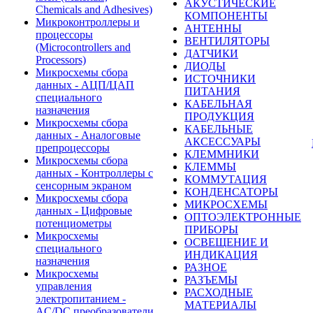
АКУСТИЧЕСКИЕ
Chemicals and Adhesives)
КОМПОНЕНТЫ
Микроконтроллеры и
АНТЕННЫ
процессоры
ВЕНТИЛЯТОРЫ
(Microcontrollers and
ДАТЧИКИ
Processors)
ДИОДЫ
Микросхемы сбора
ИСТОЧНИКИ
данных - АЦП/ЦАП
ПИТАНИЯ
специального
КАБЕЛЬНАЯ
назначения
ПРОДУКЦИЯ
Микросхемы сбора
КАБЕЛЬНЫЕ
данных - Аналоговые
АКСЕССУАРЫ
препроцессоры
КЛЕММНИКИ
Микросхемы сбора
КЛЕММЫ
данных - Контроллеры с
КОММУТАЦИЯ
сенсорным экраном
КОНДЕНСАТОРЫ
Микросхемы сбора
МИКРОСХЕМЫ
данных - Цифровые
ОПТОЭЛЕКТРОННЫЕ
потенциометры
ПРИБОРЫ
Микросхемы
ОСВЕЩЕНИЕ И
специального
ИНДИКАЦИЯ
назначения
РАЗНОЕ
Микросхемы
РАЗЪЕМЫ
управления
РАСХОДНЫЕ
электропитанием -
МАТЕРИАЛЫ
AC/DC преобразователи