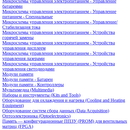
Микросхемы управления электропитанием - Управление
батареями
Микросхемы управления электропитанием - Управление
питанием - Специальные
Микросхемы управления электропитанием - Управление/
Стабилизация тока
Микросхемы управления электропитанием - Устройства
горячей замены
Микросхемы управления электропитанием - Устройства
управления дисплеем
Микросхемы управления электропитанием - Устройства
управления лазерами
Микросхемы управления электропитанием - Устройства
управления светодиодами
Модули памяти
Модули памяти - Батареи
Модули памяти - Контроллеры
Мультимедиа (Multimedia)
Наборы и инструменты (Kits and Tools)
Оборудование для охлаждения и нагрева (Cooling and Heating
Equipment)
Оборудование систем сбора данных (Data Acquisition)
Оптоэлектроника (Optoelectronics)
Память — конфигурационные ППЗУ (PROM) для вентильных
матриц (FPGA)