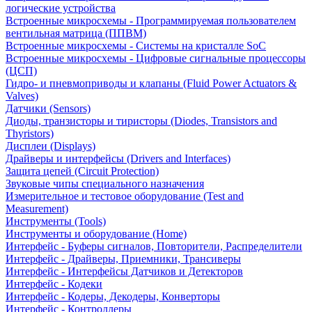
логические устройства
Встроенные микросхемы - Программируемая пользователем
вентильная матрица (ППВМ)
Встроенные микросхемы - Системы на кристалле SoC
Встроенные микросхемы - Цифровые сигнальные процессоры
(ЦСП)
Гидро- и пневмоприводы и клапаны (Fluid Power Actuators &
Valves)
Датчики (Sensors)
Диоды, транзисторы и тиристоры (Diodes, Transistors and
Thyristors)
Дисплеи (Displays)
Драйверы и интерфейсы (Drivers and Interfaces)
Защита цепей (Circuit Protection)
Звуковые чипы специального назначения
Измерительное и тестовое оборудование (Test and
Measurement)
Инструменты (Tools)
Инструменты и оборудование (Home)
Интерфейс - Буферы сигналов, Повторители, Распределители
Интерфейс - Драйверы, Приемники, Трансиверы
Интерфейс - Интерфейсы Датчиков и Детекторов
Интерфейс - Кодеки
Интерфейс - Кодеры, Декодеры, Конверторы
Интерфейс - Контроллеры