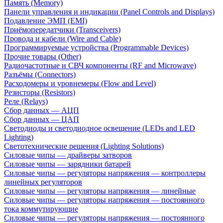
Память (Memory)
Панели управления и индикации (Panel Controls and Displays)
Подавление ЭМП (EMI)
Приёмопередатчики (Transceivers)
Провода и кабели (Wire and Cable)
Программируемые устройства (Programmable Devices)
Прочие товары (Other)
Радиочастотные и СВЧ компоненты (RF and Microwave)
Разъёмы (Connectors)
Расходомеры и уровнемеры (Flow and Level)
Резисторы (Resistors)
Реле (Relays)
Сбор данных — АЦП
Сбор данных — ЦАП
Светодиоды и светодиодное освещение (LEDs and LED
Lighting)
Светотехнические решения (Lighting Solutions)
Силовые чипы — драйверы затворов
Силовые чипы — зарядники батарей
Силовые чипы — регуляторы напряжения — контроллеры
линейных регуляторов
Силовые чипы — регуляторы напряжения — линейные
Силовые чипы — регуляторы напряжения — постоянного
тока коммутирующие
Силовые чипы — регуляторы напряжения — постоянного