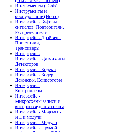
(Test and Measurement)
Инструменты (Tools)
Инструменты и
оборудование (Home)
Интерфейс - Буферы
сигналов, Повторители,
Распределители
Интерфейс - Драйверы,
Приемники,
Трансиверы
Интерфейс -
Интерфейсы Датчиков и
Детекторов
Интерфейс - Кодеки
Интерфейс - Кодеры,
Декодеры, Конверторы
Интерфейс -
Контроллеры
Интерфейс -
Микросхемы записи и
воспроизведения голоса
Интерфейс - Модемы -
ИС и модули
Интерфейс - Модули
Интерфейс - Прямой