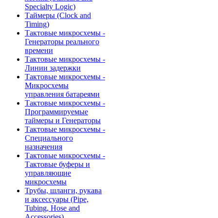
Specialty Logic)
Таймеры (Clock and
Timing)
Тактовые микросхемы -
Генераторы реального
времени
Тактовые микросхемы -
Линии задержки
Тактовые микросхемы -
Микросхемы
управления батареями
Тактовые микросхемы -
Программируемые
таймеры и Генераторы
Тактовые микросхемы -
Специального
назначения
Тактовые микросхемы -
Тактовые буферы и
управляющие
микросхемы
Трубы, шланги, рукава
и аксессуары (Pipe,
Tubing, Hose and
Accessories)