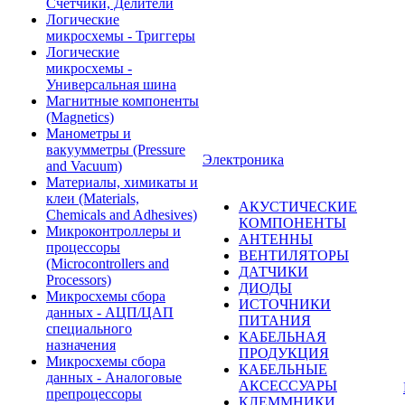
Счетчики, Делители
Логические
микросхемы - Триггеры
Логические
микросхемы -
Универсальная шина
Магнитные компоненты
(Magnetics)
Манометры и
вакуумметры (Pressure
Электроника
and Vacuum)
Материалы, химикаты и
клеи (Materials,
АКУСТИЧЕСКИЕ
Chemicals and Adhesives)
КОМПОНЕНТЫ
Микроконтроллеры и
АНТЕННЫ
процессоры
ВЕНТИЛЯТОРЫ
(Microcontrollers and
ДАТЧИКИ
Processors)
ДИОДЫ
Микросхемы сбора
ИСТОЧНИКИ
данных - АЦП/ЦАП
ПИТАНИЯ
специального
КАБЕЛЬНАЯ
назначения
ПРОДУКЦИЯ
Микросхемы сбора
КАБЕЛЬНЫЕ
данных - Аналоговые
АКСЕССУАРЫ
препроцессоры
КЛЕММНИКИ