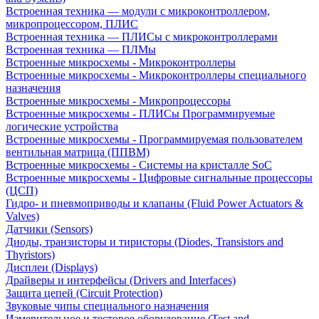
Встроенная техника — модули с микроконтроллером,
микропроцессором, ПЛИС
Встроенная техника — ПЛИСы с микроконтроллерами
Встроенная техника — ПЛМы
Встроенные микросхемы - Микроконтроллеры
Встроенные микросхемы - Микроконтроллеры специального
назначения
Встроенные микросхемы - Микропроцессоры
Встроенные микросхемы - ПЛИСы Программируемые
логические устройства
Встроенные микросхемы - Программируемая пользователем
вентильная матрица (ППВМ)
Встроенные микросхемы - Системы на кристалле SoC
Встроенные микросхемы - Цифровые сигнальные процессоры
(ЦСП)
Гидро- и пневмоприводы и клапаны (Fluid Power Actuators &
Valves)
Датчики (Sensors)
Диоды, транзисторы и тиристоры (Diodes, Transistors and
Thyristors)
Дисплеи (Displays)
Драйверы и интерфейсы (Drivers and Interfaces)
Защита цепей (Circuit Protection)
Звуковые чипы специального назначения
Измерительное и тестовое оборудование (Test and