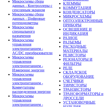
Микросхемы сбора
КЛЕММЫ
данных - Контроллеры с
КОММУТАЦИЯ
сенсорным экраном
КОНДЕНСАТОРЫ
Микросхемы сбора
МИКРОСХЕМЫ
данных - Цифровые
ОПТОЭЛЕКТРОННЫЕ
потенциометры
ПРИБОРЫ
Микросхемы
ОСВЕЩЕНИЕ И
специального
ИНДИКАЦИЯ
назначения
РАЗНОЕ
Микросхемы
РАЗЪЕМЫ
управления
РАСХОДНЫЕ
электропитанием -
МАТЕРИАЛЫ
AC/DC преобразователи
РЕЗИСТОРЫ
Микросхемы
РЕЗОНАТОРЫ И
управления
ФИЛЬТРЫ
электропитанием -
РЕЛЕ
Измерение энергии
СКЛАДСКОЕ
Микросхемы
ОБОРУДОВАНИЕ
управления
СЧЕТЧИКИ
электропитанием -
ТИРИСТОРЫ
Коммутаторы
ТРАНЗИСТОРЫ
распределения энергии
ТРАНСФОРМАТОРЫ и
Микросхемы
ДРОССЕЛИ
управления
УСТАНОВОЧНЫЕ
электропитанием -
ИЗДЕЛИЯ