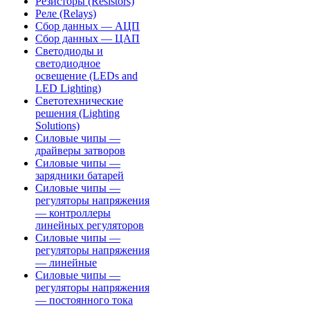
Резисторы (Resistors)
Реле (Relays)
Сбор данных — АЦП
Сбор данных — ЦАП
Светодиоды и
светодиодное
освещение (LEDs and
LED Lighting)
Светотехнические
решения (Lighting
Solutions)
Силовые чипы —
драйверы затворов
Силовые чипы —
зарядники батарей
Силовые чипы —
регуляторы напряжения
— контроллеры
линейных регуляторов
Силовые чипы —
регуляторы напряжения
— линейные
Силовые чипы —
регуляторы напряжения
— постоянного тока