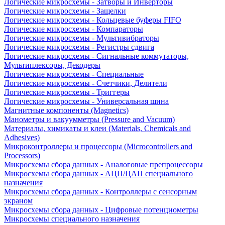
Логические микросхемы - Затворы и Инверторы
Логические микросхемы - Защелки
Логические микросхемы - Кольцевые буферы FIFO
Логические микросхемы - Компараторы
Логические микросхемы - Мультивибраторы
Логические микросхемы - Регистры сдвига
Логические микросхемы - Сигнальные коммутаторы,
Мультиплексоры, Декодеры
Логические микросхемы - Специальные
Логические микросхемы - Счетчики, Делители
Логические микросхемы - Триггеры
Логические микросхемы - Универсальная шина
Магнитные компоненты (Magnetics)
Манометры и вакуумметры (Pressure and Vacuum)
Материалы, химикаты и клеи (Materials, Chemicals and
Adhesives)
Микроконтроллеры и процессоры (Microcontrollers and
Processors)
Микросхемы сбора данных - Аналоговые препроцессоры
Микросхемы сбора данных - АЦП/ЦАП специального
назначения
Микросхемы сбора данных - Контроллеры с сенсорным
экраном
Микросхемы сбора данных - Цифровые потенциометры
Микросхемы специального назначения