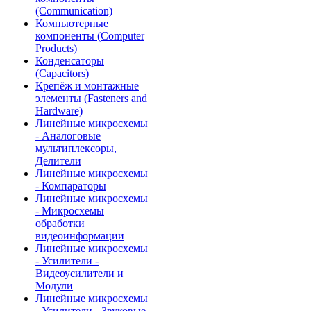
(Communication)
Компьютерные
компоненты (Computer
Products)
Конденсаторы
(Capacitors)
Крепёж и монтажные
элементы (Fasteners and
Hardware)
Линейные микросхемы
- Аналоговые
мультиплексоры,
Делители
Линейные микросхемы
- Компараторы
Линейные микросхемы
- Микросхемы
обработки
видеоинформации
Линейные микросхемы
- Усилители -
Видеоусилители и
Модули
Линейные микросхемы
- Усилители - Звуковые