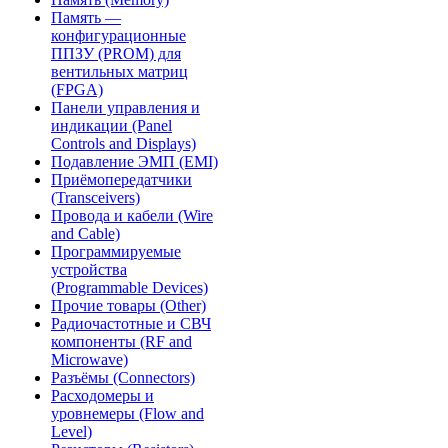
Память —
конфигурационные
ППЗУ (PROM) для
вентильных матриц
(FPGA)
Панели управления и
индикации (Panel
Controls and Displays)
Подавление ЭМП (EMI)
Приёмопередатчики
(Transceivers)
Провода и кабели (Wire
and Cable)
Программируемые
устройства
(Programmable Devices)
Прочие товары (Other)
Радиочастотные и СВЧ
компоненты (RF and
Microwave)
Разъёмы (Connectors)
Расходомеры и
уровнемеры (Flow and
Level)