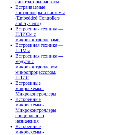
синтезаторы частоты
Встраиваемые
контроллеры и системы
(Embedded Controllers
and Systems)
Встроенная техника —
ПЛИСы с
микроконтроллерами
Встроенная техника —
ПЛМы
Встроенная техника —
модули с
микроконтроллером,
микропроцессором,
ПЛИС
Встроенные
микросхемы -
Микроконтроллеры
Встроенные
микросхемы -
Микроконтроллеры
специального
назначения
Встроенные
микросхемы -