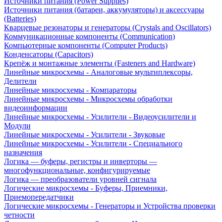
Источники питания (Power Supplies)
Источники питания (батареи, аккумуляторы) и аксессуары
(Batteries)
Кварцевые резонаторы и генераторы (Crystals and Oscillators)
Коммуникационные компоненты (Communication)
Компьютерные компоненты (Computer Products)
Конденсаторы (Capacitors)
Крепёж и монтажные элементы (Fasteners and Hardware)
Линейные микросхемы - Аналоговые мультиплексоры,
Делители
Линейные микросхемы - Компараторы
Линейные микросхемы - Микросхемы обработки
видеоинформации
Линейные микросхемы - Усилители - Видеоусилители и
Модули
Линейные микросхемы - Усилители - Звуковые
Линейные микросхемы - Усилители - Специального
назначения
Логика — буферы, регистры и инверторы —
многофункциональные, конфигурируемые
Логика — преобразователи уровней сигнала
Логические микросхемы - Буферы, Приемники,
Приемопередатчики
Логические микросхемы - Генераторы и Устройства проверки
четности