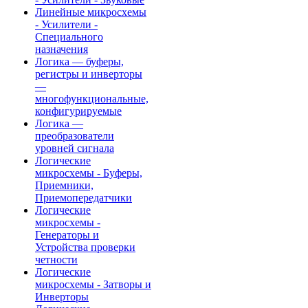
Линейные микросхемы
- Усилители -
Специального
назначения
Логика — буферы,
регистры и инверторы
—
многофункциональные,
конфигурируемые
Логика —
преобразователи
уровней сигнала
Логические
микросхемы - Буферы,
Приемники,
Приемопередатчики
Логические
микросхемы -
Генераторы и
Устройства проверки
четности
Логические
микросхемы - Затворы и
Инверторы