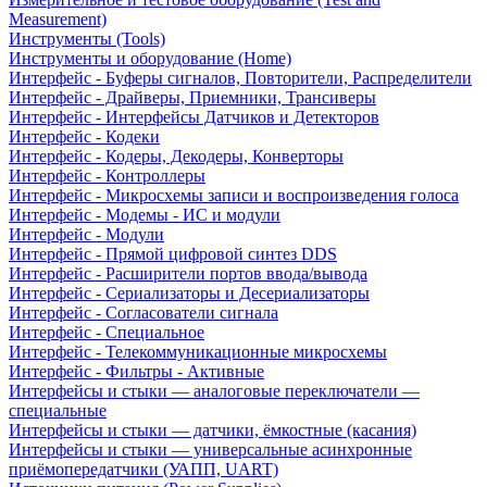
Measurement)
Инструменты (Tools)
Инструменты и оборудование (Home)
Интерфейс - Буферы сигналов, Повторители, Распределители
Интерфейс - Драйверы, Приемники, Трансиверы
Интерфейс - Интерфейсы Датчиков и Детекторов
Интерфейс - Кодеки
Интерфейс - Кодеры, Декодеры, Конверторы
Интерфейс - Контроллеры
Интерфейс - Микросхемы записи и воспроизведения голоса
Интерфейс - Модемы - ИС и модули
Интерфейс - Модули
Интерфейс - Прямой цифровой синтез DDS
Интерфейс - Расширители портов ввода/вывода
Интерфейс - Сериализаторы и Десериализаторы
Интерфейс - Согласователи сигнала
Интерфейс - Специальное
Интерфейс - Телекоммуникационные микросхемы
Интерфейс - Фильтры - Активные
Интерфейсы и стыки — аналоговые переключатели —
специальные
Интерфейсы и стыки — датчики, ёмкостные (касания)
Интерфейсы и стыки — универсальные асинхронные
приёмопередатчики (УАПП, UART)