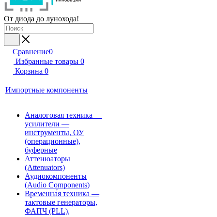
От диода до лунохода!
Сравнение
0
Избранные товары
0
Корзина
0
Импортные компоненты
Аналоговая техника —
усилители —
инструменты, ОУ
(операционные),
буферные
Аттенюаторы
(Attenuators)
Аудиокомпоненты
(Audio Components)
Временна́я техника —
тактовые генераторы,
ФАПЧ (PLL),