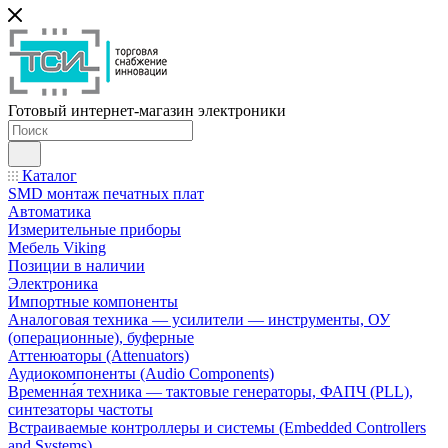
Готовый интернет-магазин электроники
Каталог
SMD монтаж печатных плат
Автоматика
Измерительные приборы
Мебель Viking
Позиции в наличии
Электроника
Импортные компоненты
Аналоговая техника — усилители — инструменты, ОУ
(операционные), буферные
Аттенюаторы (Attenuators)
Аудиокомпоненты (Audio Components)
Временна́я техника — тактовые генераторы, ФАПЧ (PLL),
синтезаторы частоты
Встраиваемые контроллеры и системы (Embedded Controllers
and Systems)