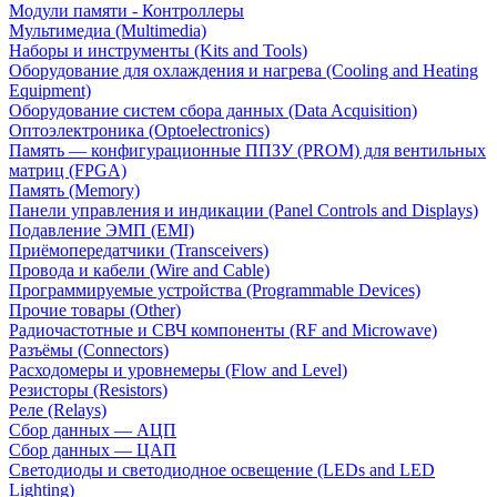
Модули памяти - Контроллеры
Мультимедиа (Multimedia)
Наборы и инструменты (Kits and Tools)
Оборудование для охлаждения и нагрева (Cooling and Heating
Equipment)
Оборудование систем сбора данных (Data Acquisition)
Оптоэлектроника (Optoelectronics)
Память — конфигурационные ППЗУ (PROM) для вентильных
матриц (FPGA)
Память (Memory)
Панели управления и индикации (Panel Controls and Displays)
Подавление ЭМП (EMI)
Приёмопередатчики (Transceivers)
Провода и кабели (Wire and Cable)
Программируемые устройства (Programmable Devices)
Прочие товары (Other)
Радиочастотные и СВЧ компоненты (RF and Microwave)
Разъёмы (Connectors)
Расходомеры и уровнемеры (Flow and Level)
Резисторы (Resistors)
Реле (Relays)
Сбор данных — АЦП
Сбор данных — ЦАП
Светодиоды и светодиодное освещение (LEDs and LED
Lighting)