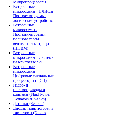
Микропроцессоры
Встроенные
микросхемы - ПЛИСы
Программируемые
логические устройства
Встроенные
микросхемы -
Программируемая
пользователем
вентильная матрица
(ППВМ)
Встроенные
микросхемы - Системы
на кристалле SoC
Встроенные
микросхемы -
Цифровые сигнальные
процессоры (ЦСП)
Гидро- и
пневмоприводы и
клапаны (Fluid Power
Actuators & Valves)
Датчики (Sensors)
Диоды, транзисторы и
тиристоры (Diodes,