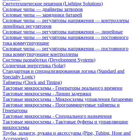
Светотехнические решения (Lighting Solutions)
Силовые чипы — драйверы затворов
Силовые чипы — зарядники батарей
Силовые чипы — регуляторы напряжения — контроллеры
линейных регуляторов
Силовые чипы — регуляторы напряжения — линейные
Силовые чипы — регуляторы напряжения — постоянного
тока коммутирующие
Силовые чипы — регуляторы напряжения — постоянного
тока коммутирующие контроллеры
Системы разработки (Development Systems)
Солнечная энергетика (Solar)
Стандартная и специализированная логика (Standard and
Specialty Logic)
Таймеры (Clock and Timing)
Тактовые микросхемы - Генераторы реального времени
Тактовые микросхемы - Линии задержки
Тактовые микросхемы - Микросхемы управления батареями
Тактовые микросхемы - Программируемые таймеры и
Генераторы
Тактовые микросхемы - Специального назначения
Тактовые микросхемы - Тактовые буферы и управляющие
микросхемы
Трубы, шланги, рукава и аксессуары (Pipe, Tubing, Hose and
Accessories)